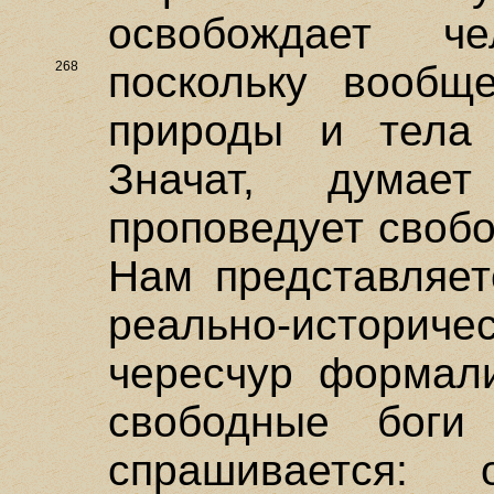
освобождает ч
268
поскольку
вообще
природы и тела 
Значат, думае
проповедует свобо
Нам представляет
реально-историче
чересчур формали
свободные боги
спрашивается: