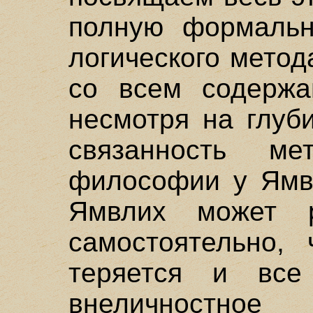
полную формальн
логического мето
со всем содержа
несмотря на глуб
связанность м
философии у Ямв
Ямвлих может р
самостоятельно,
теряется и все
внеличностно