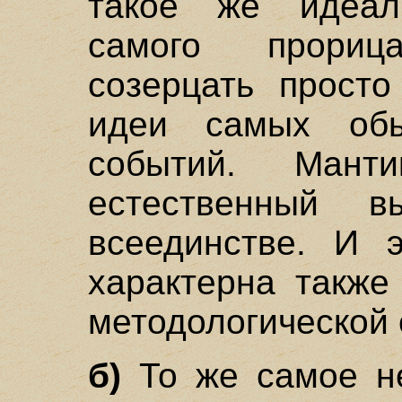
такое же идеал
самого прори
созерцать прост
идеи самых об
событий. Ман
естественный 
всеединстве. И э
характерна также
методологической 
б)
То же самое не