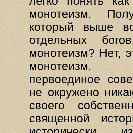
легко понять ка
монотеизм. Пол
который выше в
отдельных бог
монотеизм? Нет, э
монотеизм. Н
первоединое сове
не окружено ника
своего собстве
священной исто
исторически и