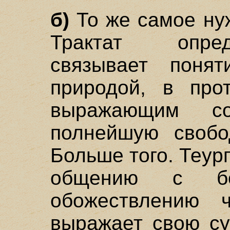
б)
То же самое нуж
Трактат опре
связывает поня
природой, в прот
выражающим с
полнейшую свобо
Больше того. Теур
общению с б
обожествлению 
выражает свою су