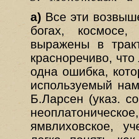
а)
Все эти возвыш
богах, космосе,
выражены в тракт
красноречиво, что
одна ошибка, кото
используемый нам
Б.Ларсен (указ. со
неоплатоничес
ямвлиховское, у