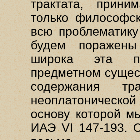
трактата, прин
только философск
всю проблематику
будем поражены
широка эта п
предметном сущес
содержания тр
неоплатоническо
основу которой м
ИАЭ VI 147-193. 