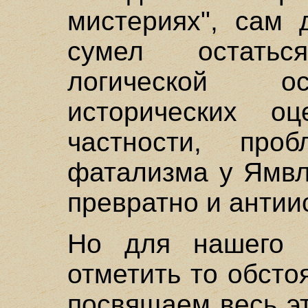
мистериях", сам 
сумел остать
логической о
исторических о
частности, про
фатализма у Ямвл
превратно и антии
Но для нашего 
отметить то обсто
посвящаем весь э