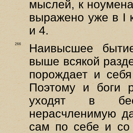
мыслей, к ноумена
выражено уже в I к
и 4.
266
Наивысшее бытие
выше всякой разде
порождает и себя
Поэтому и боги р
уходят в бе
нерасчленимую да
сам по себе и со