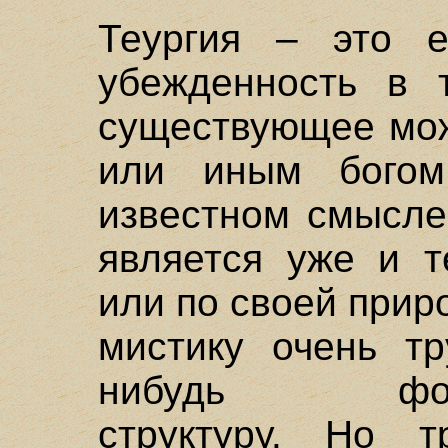
Теургия – это е
убежденность в 
существующее мож
или иным бого
известном смысле
является уже и т
или по своей прир
мистику очень тр
нибудь форма
структуру. Но т