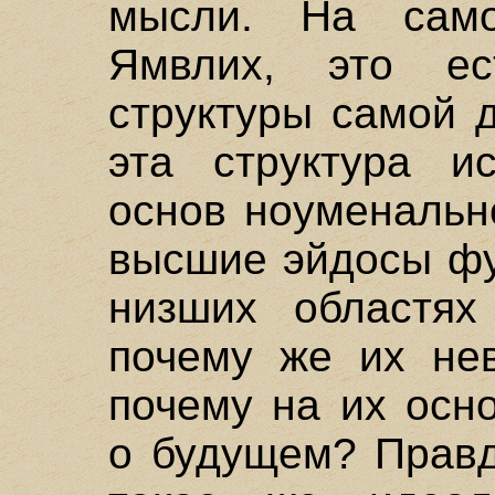
мысли. На само
Ямвлих, это ес
структуры самой 
эта структура и
основ ноуменальн
высшие эйдосы фу
низших областях 
почему же их не
почему на их осн
о будущем? Правд