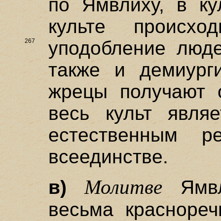
по Ямвлиху, в ку
культе происх
267
уподобление люд
также и демиурги
жрецы получают о
весь культ явля
естественным р
всеединстве.
Молитве
в)
Ямвл
весьма краснореч