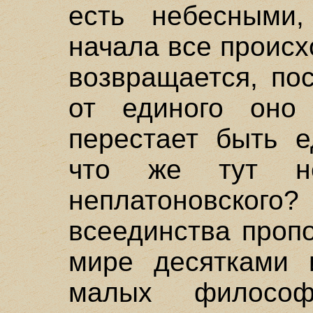
есть небесными,
начала все происхо
возвращается, по
от единого оно
перестает быть е
что же тут не
неплатоновского
всеединства проп
мире десятками 
малых филосо