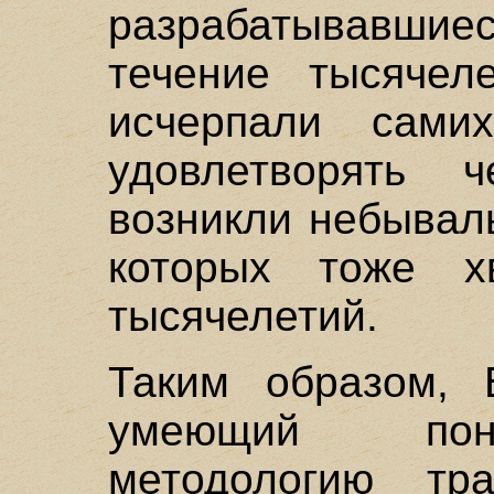
разрабатывавши
течение тысячел
исчерпали сами
удовлетворять ч
возникли небывал
которых тоже х
тысячелетий.
Таким образом, 
умеющий пони
методологию тра