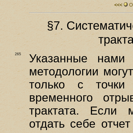
<<<
О
§7. Системати
тракт
265
Указанные нами
методологии могу
только с точки
временного отры
трактата. Если 
отдать себе отче