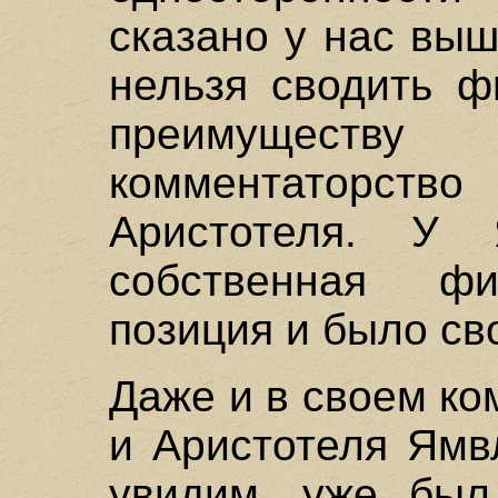
сказано у нас выш
нельзя сводить 
преимуществу
комментаторс
Аристотеля. У
собственная фил
позиция и было св
Даже и в своем к
и Аристотеля Ямв
увидим, уже был