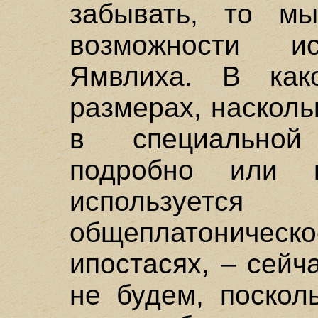
забывать, то м
возможности ис
Ямвлиха. В ка
размерах, насколь
в специальной
подробно или к
используе
общеплатониче
ипостасях, – сейч
не будем, поскол