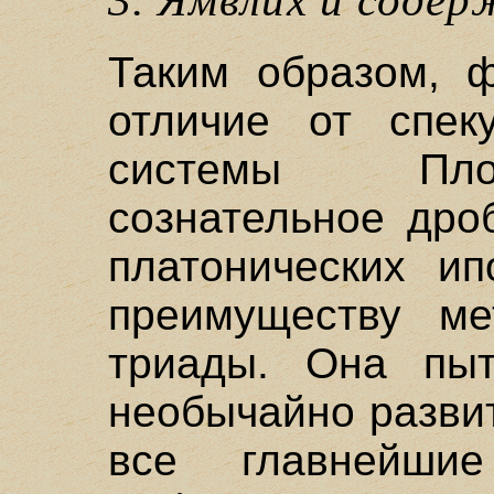
3. Ямвлих и соде
Таким образом, 
отличие от спеку
системы Плот
сознательное дро
платонических ип
преимуществу ме
триады. Она пыт
необычайно разви
все главнейши