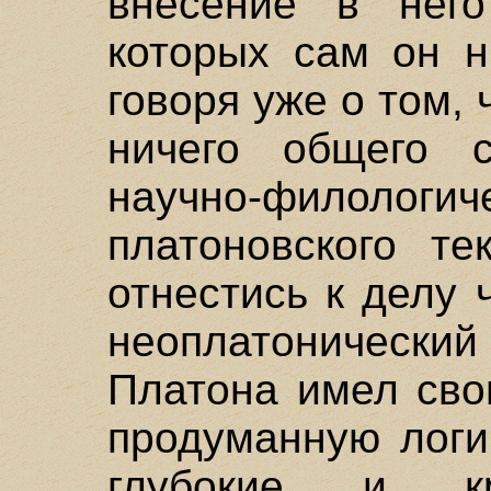
внесение в него
которых сам он н
говоря уже о том, 
ничего общего 
научно-филоло
платоновского те
отнестись к делу 
неоплатоническ
Платона имел сво
продуманную логи
глубокие и кр