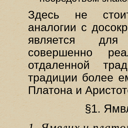
Здесь не стои
аналогии с досокр
является для
совершенно ре
отдаленной тра
традиции более е
Платона и Аристот
§1. Ямв
1. Ямвлих и плат