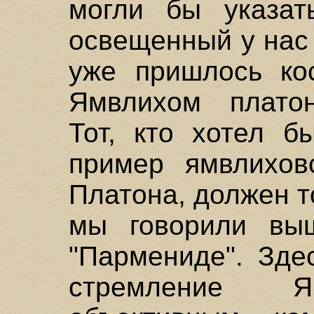
могли бы указат
освещенный у нас 
уже пришлось кос
Ямвлихом платон
Тот, кто хотел б
пример ямвлиховс
Платона, должен т
мы говорили вы
"Пармениде". Зде
стремление Я