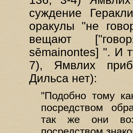
суждение Геракли
оракулы "не гово
вещают ["гов
sēmainontes] ". И т
7), Ямвлих приб
Дильса нет):
"Подобно тому ка
посредством образ
так же они воз
посредством знаков