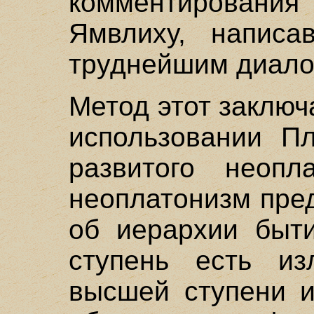
комментировани
Ямвлиху, написа
труднейшим диало
Метод этот заключ
использовании Пл
развитого неопл
неоплатонизм пре
об иерархии быти
ступень есть из
высшей ступени и