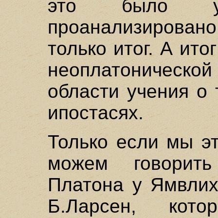
это было у
проанализирован
только итог. А ито
неоплатонической
области учения о
ипостасях.
Только если мы э
можем говорить
Платона у Ямвлих
Б.Ларсен, ко