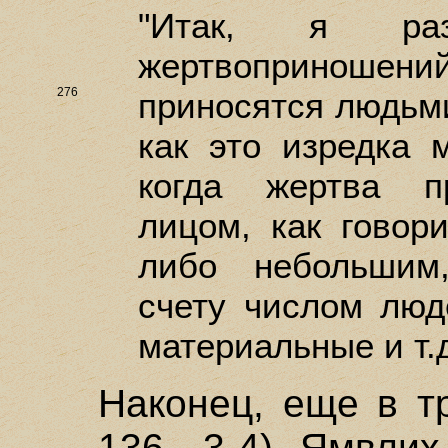
"Итак, я ра
жертвоприноше
276
приносятся
людьми
как это изредка 
когда жертва п
лицом, как говори
либо небольшим
счету числом люд
материальные и т.д
Наконец, еще в тр
136, 3-4) Ямвлих