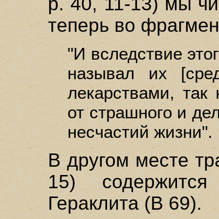
р. 40, 11-13) мы 
теперь во фрагмен
"И вследствие это
называл их [сре
лекарствами, так
от страшного и де
несчастий жизни".
В другом месте тра
15) содержитс
Гераклита (В 69).