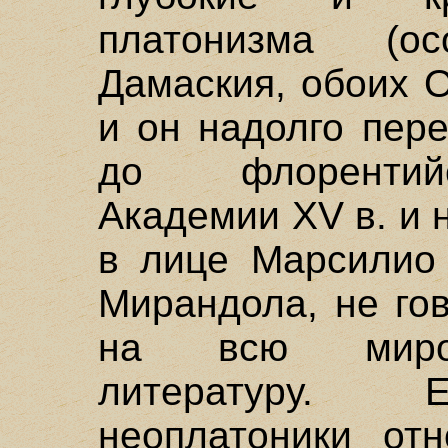
платонизма (о
Дамаския, обоих 
и он надолго пер
до флорентий
Академии XV в. и 
в лице Марсилио
Мирандола, не го
на всю миров
литературу. 
неоплатоники от