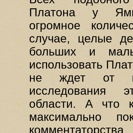
Платона у Ямв
огромное количе
случае, целые де
больших и мал
использовать Плат
не ждет от н
исследования э
области. А что к
максимально пок
комментаторс