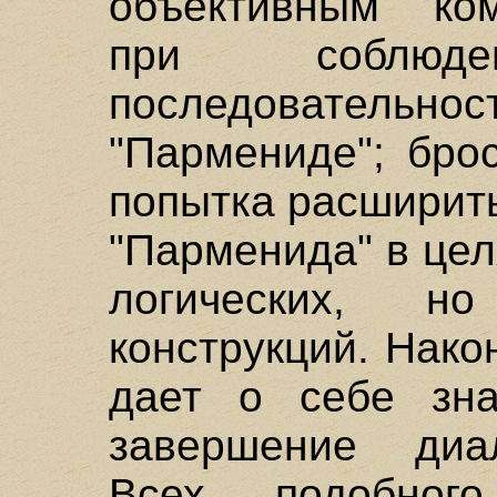
объективным ко
при соблюден
последовате
"Пармениде"; бро
попытка расширит
"Парменида" в цел
логических, н
конструкций. Нако
дает о себе зна
завершение диал
Всех подобног