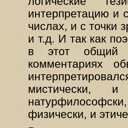
логические те
интерпретацию и с
числах, и с точки 
и т.д. И так как п
в этот общий 
комментариях о
интерпретировалс
мистически, и
натурфилософс
физически, и этиче