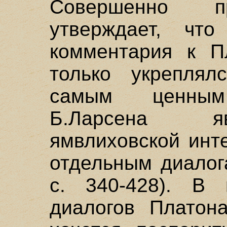
Совершенно п
утверждает, что
комментария к П
только укреплял
самым ценным
Б.Ларсена яв
ямвлиховской инт
отдельным диалога
с. 340-428). В 
диалогов Платон