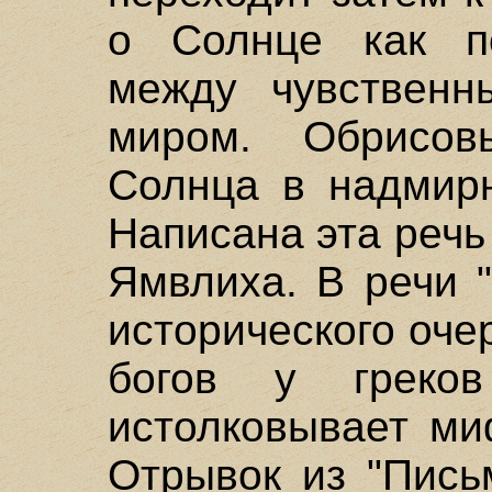
о Солнце как п
между чувственн
миром. Обрисовы
Солнца в надмирн
Написана эта реч
Ямвлиха. В речи 
исторического оче
богов у грек
истолковывает ми
Отрывок из "Пись