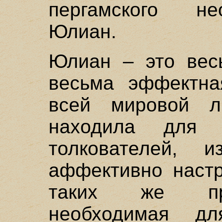
пергамского не
Юлиан.
Юлиан – это вес
весьма эффектна
всей мировой л
находила для 
толкователей, и
аффективно настр
таких же про
необходимая д