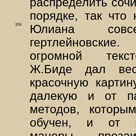
распределить соч
порядке, так что
359
Юлиана
сов
гертлейновски
огромной текст
Ж.Биде дал ве
красочную карти
далекую и от па
методов, котор
обучен, и от пс
манеры прозаи