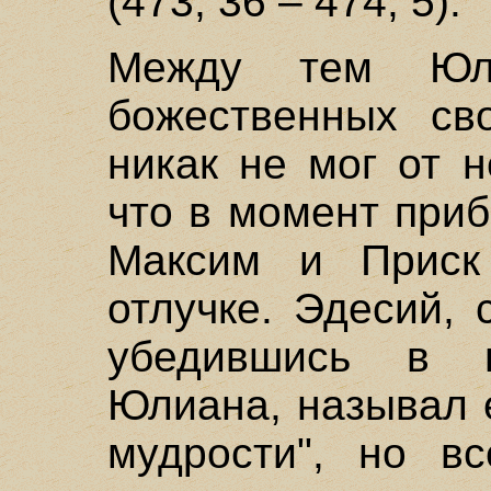
(473, 36 – 474, 5).
Между тем Юл
божественных св
никак не мог от н
что в момент при
Максим и Приск
отлучке. Эдесий,
убедившись в в
Юлиана, называл 
мудрости", но в