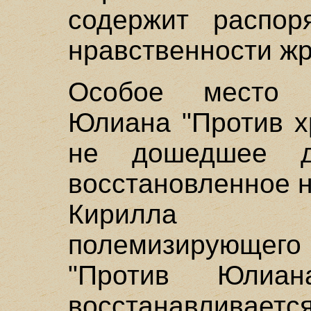
содержит распор
нравственности жр
Особое место 
Юлиана "Против хр
не дошедшее д
восстановленное 
Кирилла Але
полемизирующег
"Против Юлиан
восстанавливаетс