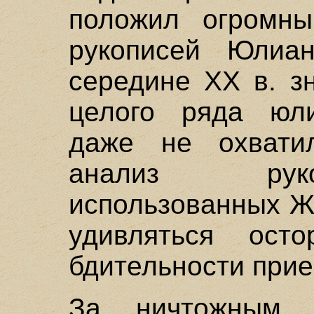
положил огромны
рукописей Юлиа
середине XX в. з
целого ряда юли
даже не охвати
анализ рук
использованных Ж
удивляться ост
бдительности при
За ничтожным 