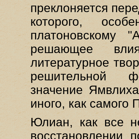
преклоняется пер
которого, особ
платоновскому "А
решающее вли
литературное тво
решительной ф
значение Ямвлиха
иного, как самого П
Юлиан, как все н
восстановлении п