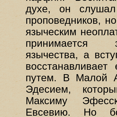
духе, он слушал
проповедников, н
языческим неопла
принимается 
язычества, а вст
восстанавливает 
путем. В Малой А
Эдесием, котор
Максиму Эфесс
Евсевию. Но б