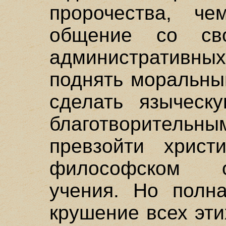
пророчества, ч
общение со св
административны
поднять моральны
сделать языческ
благотворител
превзойти христ
философском о
учения. Но полн
крушение всех эт