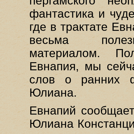
пергамского нео
фантастика и чуд
где в трактате Ев
весьма полез
материалом. По
Евнапия, мы сейч
слов о ранних ф
Юлиана.
Евнапий сообщает
Юлиана Констанци