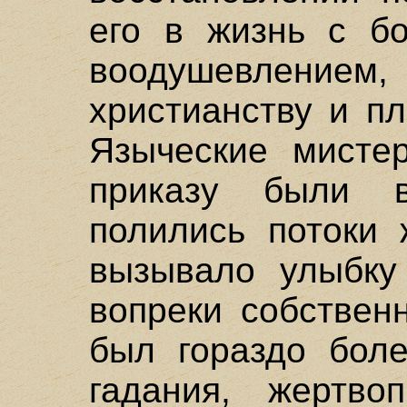
его в жизнь с б
воодушевлени
христианству и п
Языческие мисте
приказу были в
полились потоки 
вызывало улыбку
вопреки собстве
был гораздо боле
гадания, жертво