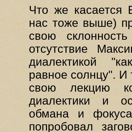
Что же касается 
нас тоже выше) п
свою склонность
отсутствие Макс
диалектикой "ка
равное солнцу". И
свою лекцию ко
диалектики и о
обмана и фокус
попробовал заго