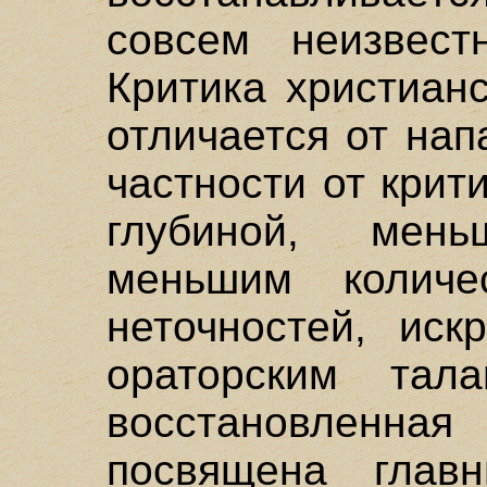
совсем неизвестн
Критика христиан
отличается от нап
частности от кри
глубиной, мень
меньшим количе
неточностей, иск
ораторским тал
восстановленная 
посвящена глав