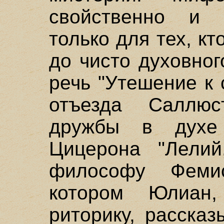
свойственно и 
только для тех, к
до чисто духовно
речь "Утешение к
отъезда Саллюс
дружбы в духе 
Цицерона "Лелий
философу Феми
котором Юлиан,
риторику, расска