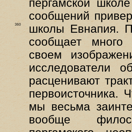
пергамской школе
сообщений привер
360
школы Евнапия.
П
сообщает много 
своем изображен
исследователи о
расценивают трак
первоисточника. Ч
мы весьма заинте
вообще филос