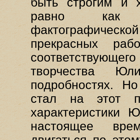
быть строгим и 
равно как 
фактографической
прекрасных раб
соответствую
творчества Ю
подробностях. Но
стал на этот п
характеристики Ю
настоящее вре
двигаться по это