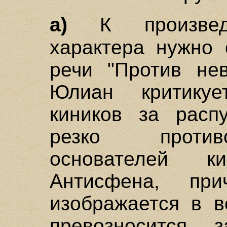
а)
К произве
характера нужно 
речи "Против нев
Юлиан критику
киников за расп
резко против
основателей 
Антисфена, пр
изображается в в
превозносится