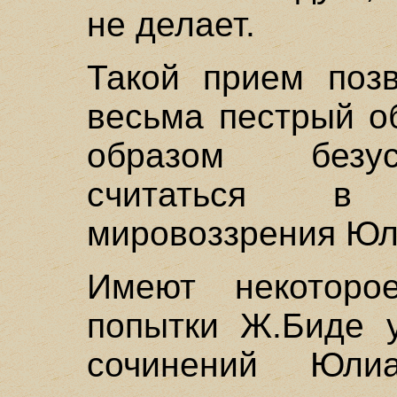
не делает.
Такой прием позв
весьма пестрый о
образом безу
считаться в
мировоззрения Юл
Имеют некоторо
попытки Ж.Биде у
сочинений Юли