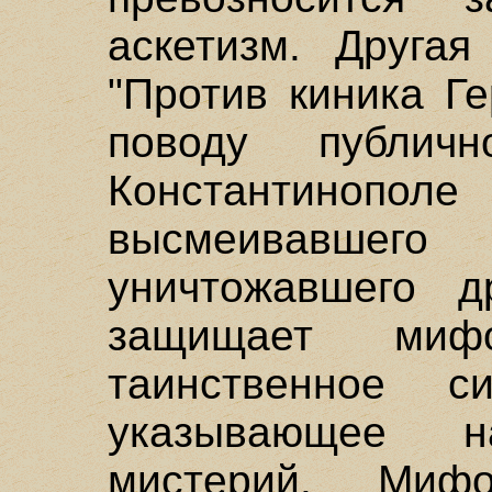
аскетизм. Друга
"Против киника Г
поводу публич
Константинопол
высмеивавшег
уничтожавшего д
защищает миф
таинственное си
указывающее 
мистерий. Миф