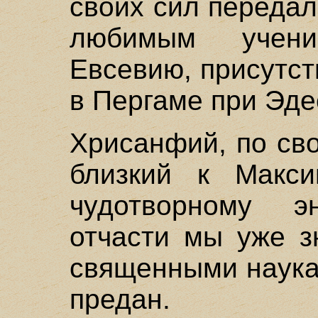
своих сил передал
любимым учен
Евсевию, присутс
в Пергаме при Эде
Хрисанфий, по св
близкий к Макси
чудотворному э
отчасти мы уже з
священными наука
предан.