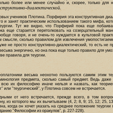
лько более или менее случайно и, скорее, только для 
нструктивно-диалектической.
рвых учеников Плотина. Порфирия эта конструктивная диа
го и занят практическим использованием такого мифа, кот
теургии. Тут же видно, что Порфирий пока еще побаива
ока еще старается перетолковать на созерцательный ман
обще говоря, и не очень-то нуждается в культовой практи
 смысле, сколько правилом для извлечения умопостигаемы
же не просто конструктивно-диалектический, то есть не 
весьма энергично, но она пока еще только правило для умо
тве правила для теургии.
оплатоники весьма неохотно пользуются самим этим тер
рминология предмета, сколько самый предмет. Ведь даже 
ь всю их философию иначе нельзя и назвать, как теори
рг" или "теургический", у Плотина совсем не встречается.
ыми от него встречается, прежде всего, в том вопрос
у, из которого мы их вычитываем (4, 2; 8, 9; 15, 12; 25, 
а, когда он хочет указать на среднее положение теургии 
данию "Философии из оракулов", р. 227-228).