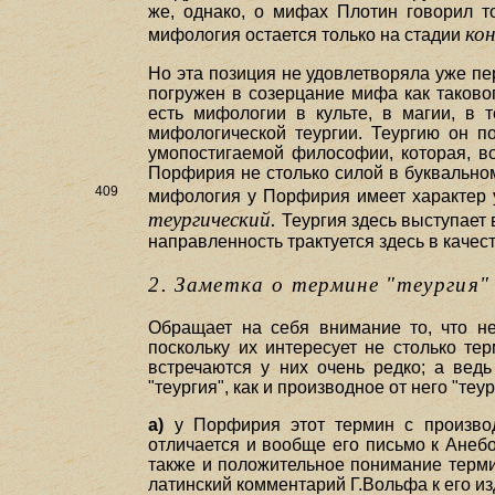
же, однако, о мифах Плотин говорил то
ко
мифология остается только на стадии
Но эта позиция не удовлетворяла уже пе
погружен в созерцание мифа как таково
есть мифологии в культе, в магии, в 
мифологической теургии. Теургию он п
умопостигаемой философии, которая, во
Порфирия не столько силой в буквальном
409
мифология у Порфирия имеет характер у
теургический.
Теургия здесь выступает 
направленность трактуется здесь в качес
2. Заметка о термине "теургия"
Обращает на себя внимание то, что не
поскольку их интересует не столько те
встречаются у них очень редко; а вед
"теургия", как и производное от него "теу
а)
у Порфирия этот термин с производн
отличается и вообще его письмо к Анебон
также и положительное понимание термин
латинский комментарий Г.Вольфа к его из