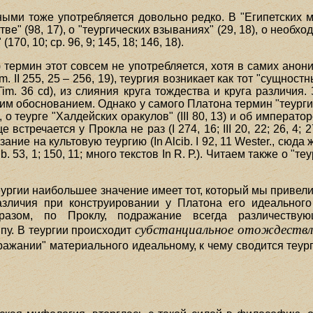
ными тоже употребляется довольно редко. В "Египетских м
стве" (98, 17), о "теургических взываниях" (29, 18), о необхо
0, 10; ср. 96, 9; 145, 18; 146, 18).
) термин этот совсем не употребляется, хотя в самих анон
m. II 255, 25 – 256, 19), теургия возникает как тот "сущно
Tim. 36 cd), из слияния круга тождества и круга различия
ским обоснованием. Однако у самого Платона термин "теурги
, о теурге "Халдейских оракулов" (III 80, 13) и об императоре
встречается у Прокла не раз (I 274, 16; III 20, 22; 26, 4; 27
е на культовую теургию (In Alcib. I 92, 11 Wester., сюда же
 53, 1; 150, 11; много текстов In R. Р.). Читаем также о "теург
ургии наибольшее значение имеет тот, который мы привели 
азличия при конструировании у Платона его идеального
бразом, по Проклу, подражание всегда различеству
субстанциальное отождествл
у. В теургии происходит
ажании" материального идеальному, к чему сводится теурги