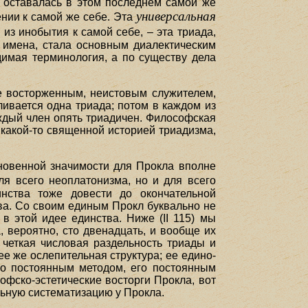
, оставалась в этом последнем самой же
универсальная
ении к самой же себе. Эта
из инобытия к самой себе, – эта триада,
 имена, стала основным диалектическим
димая терминология, а по существу дела
е восторженным, неистовым служителем,
ивается одна триада; потом в каждом из
аждый член опять триадичен. Философская
 какой-то священной историей триадизма,
хновенной значимости для Прокла вполне
ля всего неоплатонизма, но и для всего
нства тоже довести до окончательной
ва. Со своим единым Прокл буквально не
 в этой идее единства. Ниже (II 115) мы
, вероятно, сто двенадцать, и вообще их
 четкая числовая раздельность триады и
ее же ослепительная структура; ее едино-
его постоянным методом, его постоянным
офско-эстетические восторги Прокла, вот
льную систематизацию у Прокла.