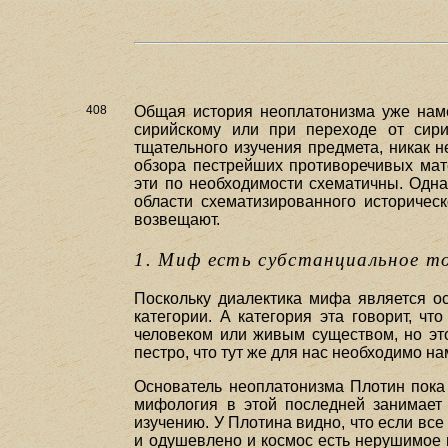
408
Общая история неоплатонизма уже наме
сирийскому или при переходе от сири
тщательного изучения предмета, никак 
обзора пестрейших противоречивых мат
эти по необходимости схематичны. Однак
области схематизированного историчес
возвещают.
1. Миф есть субстанциальное т
Поскольку диалектика мифа является о
категории. А категория эта говорит, ч
человеком или живым существом, но эт
пестро, что тут же для нас необходимо на
Основатель неоплатонизма Плотин пока 
мифология в этой последней занимает 
изучению. У Плотина видно, что если все
и одушевлено и космос есть нерушимое 