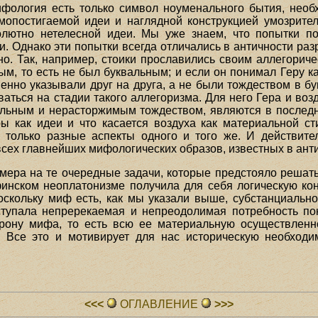
ифология есть только символ ноуменального бытия, необ
опостигаемой идеи и наглядной конструкцией умозрител
лютно нетелесной идеи. Мы уже знаем, что попытки п
и. Однако эти попытки всегда отличались в античности ра
но. Так, например, стоики прославились своим аллегори
м, то есть не был буквальным; и если он понимал Геру как
венно указывали друг на друга, а не были тождеством в б
аться на стадии такого аллегоризма. Для него Гера и во
альным и нерасторжимым тождеством, являются в последн
ры как идеи и что
касается воздуха как материальной ст
 только разные аспекты одного и того же. И действит
всех главнейших мифологических образов, известных в ант
мера на те очередные задачи, которые предстояло решат
финском неоплатонизме получила для себя логическую к
оскольку миф есть, как мы указали выше, субстанциально
аступала непререкаемая и непреодолимая потребность по
орону мифа, то есть всю ее материальную осуществленн
ть. Все это и мотивирует для нас историческую необход
<<<
ОГЛАВЛЕHИЕ
>>>