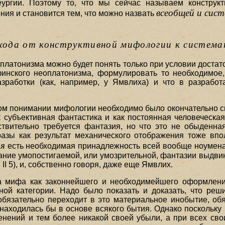
теургии. Поэтому то, что мы сейчас называем конструк
всеобщей и сис
ния и становится тем, что можно назвать
рехода от конструктивной мифологии к систем
латонизма можно будет понять только при условии достато
финского неоплатонизма, формулировать то необходимое
зработки (как, например, у Ямвлиха) и что в разработ
ом понимании мифологии необходимо было окончательно св
к субъективная фантастика и как постоянная человеческа
твительно требуется фантазия, но что это не обыденна
разы как результат механического отображения тоже вп
ия
есть необходимая принадлежность всей вообще ноумена
мание умопостигаемой, или умозрительной, фантазии выдви
I 5), и, собственно говоря, даже еще Ямвлих.
а мифа как законнейшего и необходимейшего оформлени
ой категории. Надо было показать и доказать, что реши
язательно переходит в это материальное инобытие, обяза
находилась бы в основе всякого бытия. Однако поскольку
енений и тем более никакой своей убыли, а при всех сво