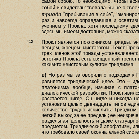
самой собою, то необходимо, чтобы вся
собой и свидетельствовала бы не о свое
триада
"пребывания в себе", "эманиров
раз и навсегда оправдавшая и освятив
учением у Прокла, хотя последнему зде
здесь мы имеем достояние, можно сказать
412
Прокл является поклонником триады, э
певцом, жрецом, мистагогом. Текст Про
трех членов этой триады устанавливаетс
эстетика Прокла есть священный трепет 
каким-то неистовым культом триадизма.
в)
Но раз мы заговорили о подходах к П
равняется триадической идее. Это – и
платонизма вообще, начиная с плато
диалектической разработки. Прокл явил
расстается нигде. Он нигде и никогда н
установим целых двенадцать типов единс
количество трудно исчислить. Триадизм
четкий выход за ее пределы; ее неизрече
раздельная цельность и даже статуарно
предметом. Триадический апофатизм, или
что требовало своей окончательной систе