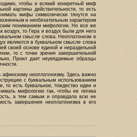
ходимо, чтобы и всякий конкретный миф
ьной картины действительности, то есть
онимать мифы символически тянутся на
зрозненным и необязательным характером
ческим пониманием мифологии. Но все же
 воздух, то Гера и воздух были для него
уквальном смысле слова. Неоплатонизм в
здух являются в буквальном смысле слова
ей своей основе единой и нераздельной
ихии, то с точки зрения завершительной
ельно, Прокл дает неувядаемые образцы
ичности.
ь афинскому неоплатонизму. Здесь важно
онструкцию с буквальным использованием
е, то есть буквальное, тождество идеи и
нимать мифологию так, чтобы ее логика
ость, а тем самым и оправдала всю ее
имость завершения неоплатонизма в его