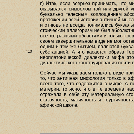
г)
Итак, если всерьез принимать, что м
оказывался символом той или другой ум
буквально телесным воплощением абсо
протяжении всей истории античной мысл
и отнюдь не всегда понимались букваль
стоический аллегоризм не был абсолютны
все же разными областями и только кос
своем завершительном виде не мог остав
одним и тем же бытием, являются букв
413
субстанцией. А что касается образа Ге
неоплатонической диалектики мифа это
диалектического конструирования почти 
Сейчас мы указываем только в виде при
то, что античная мифология только в а
всего того, что содержится в мифе. А п
материи, то ясно, что в те времена н
отражала в себе эту материальную ст
сказочность, магичность и теургичнос
афинской школе.