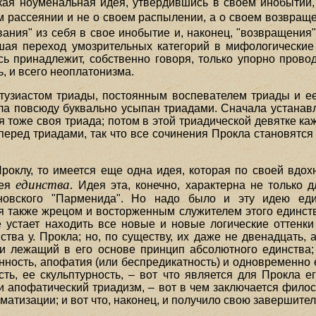
кая ноуменальная идея, утвердившись в своем инобытии
м рассеянии и не о своем распылении, а о своем возвращ
ания" из себя в свое инобытие и, наконец, "возвращения" 
шая переход умозрительных категорий в мифологические
сь принадлежит, собственно говоря, только упорно прово
, и всего неоплатонизма.
нтузиастом триады,
постоянным воспевателем триады и е
кла повсюду буквально усыпан триадами. Сначала устанавл
я тоже своя триада; потом в этой триадической девятке к
перед триадами, так что все сочинения Прокла становятся
роклу, то имеется еще одна идея, которая по своей вдо
единства.
дея
Идея эта, конечно, характерна не только д
новского "Парменида". Но надо было и эту идею еди
ся также жрецом и восторженным служителем этого единст
е устает находить все новые и новые логические оттенки
тва у. Прокла; но, по существу, их даже не двенадцать, а
 и лежащий в его основе принцип абсолютного единства;
нность, апофатия (или беспредикатность) и одновременно 
сть, ее скульптурность, – вот что является для Прокла 
 апофатический триадизм, – вот в чем заключается филос
матизации; и вот что, наконец, и получило свою завершите