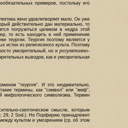
необязательных примеров, постольку его
лектика явно удовлетворяет мало. Он уже
орый действительно дан материально, то
ется погрузиться целиком в недра этой
ер, то есть находить в ней применение
ке теургии. Теургия поэтому является у
х истин из религиозного культа. Поэтому
регулятивно-
просто умозрительный, но и
зрительных выводов, как и умозрительная
мином "теургия". И это неудивительно,
такие термины, как "символ" или "миф",
ей мифологического символизма. Термин
ительно-скептическом смысле, которым
13; 29, 2 Sod.). Но Порфирию принадлежит
между культом и умозрением (ср. об этом