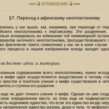
<<<
ОГЛАВЛЕHИЕ
>>>
§7. Переход к афинскому неоплатонизму
чалась у нас выше, как, например, при переходе от пер
йского неоплатонизма к пергамскому. Эти разделения,
нельзя игнорировать во избежание той неимоверной путани
ериалов античного неоплатонизма, просуществовавшего п
о фактически такого схематизма у нас ни в коем случае 
кого процесса в нашем изображении всегда заходят одна
ождество идеи и материи
сновным содержанием всего неоплатонизма, нужно исход
то в мифе идея осуществляется вещественно и потому ст
о простое и понятное учение о мифе существовало в чет
метить и ступени его развития.
еще не дает точного учения о мифе. Однако он уже созда
свое определенное место, но пока еще не подвергаетс
 есть неделимое единство, что если это единство везде нер
и непреложное единство разума, души и тела, то мифолог