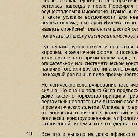
После того как теургия, то есть практи
осталась навсегда и после Порфирия то
осуществляемая мифология. Нужно было с
и какие условия возможности для нее
неоплатонизма, в которой Ямвлих точно 
оп
назвать сирийский платонизм школой
систематического 
понимать как школу
Тут, однако нужно всячески опасаться 
впрочем, в зачаточной форме, и поскол
тоже пока еще в примитивном виде, в 
описательном или систематическом конст
наличие того или другого типа конструи
но каждый раз лишь в виде преимуществе
Но логическое конструирование теургич
сильна. Но она не только была предвос
даже какое-то торжество принципа триа
пергамский неоплатонизм выразил свое п
и романтических взлетов Юлиана, в то вр
от логически отточенных категорий и
логически конструированные мифологи
законченной системы, хотя и содержат в
411
Все это и выпало на долю афинского 