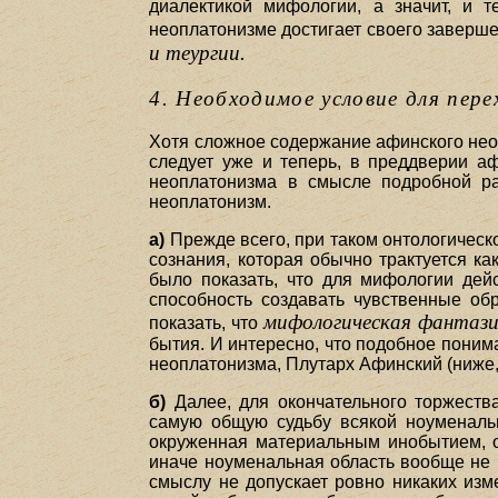
диалектикой мифологии, а значит, и 
неоплатонизме достигает своего заверше
и теургии.
4. Необходимое условие для пе
Хотя сложное содержание афинского неоп
следует уже и теперь, в преддверии а
неоплатонизма в смысле подробной ра
неоплатонизм.
а)
Прежде всего, при таком онтологическ
сознания, которая обычно трактуется ка
было показать, что для мифологии дейс
способность создавать чувственные об
мифологическая фантаз
показать, что
бытия. И интересно, что подобное пони
неоплатонизма, Плутарх Афинский (ниже, I
б)
Далее, для окончательного торжеств
самую общую судьбу всякой ноуменальн
окруженная материальным инобытием, об
иначе ноуменальная область вообще не 
смыслу не допускает ровно никаких изм