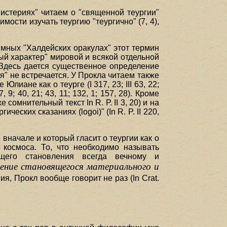
истериях" читаем о "священной теургии"
димости изучать теургию "теургично" (7, 4),
имных "Халдейских оракулах" этот термин
стный характер" мировой и всякой отдельной
. Здесь дается существенное определение
я" не встречается. У Прокла читаем также
 Юлиане как о теурге (I 317, 23; III 63, 22;
, 9; 40, 21; 43, 11; 132, 1; 157, 28). Кроме
 сомнительный текст In R. Р. II 3, 20) и на
ических сказаниях (logoi)" (In R. P. II 220,
вначале и который гласит о теургии как о
 космоса. То, что необходимо называть
ющего становления всегда вечному и
ение становящегося материального и
я, Прокл вообще говорит не раз (In Crat.