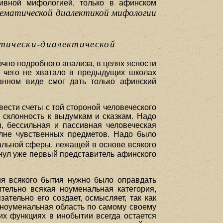
тивной мифологией, только в афинском
тематической диалектикой мифологии
атически-диалектической
чно подробного анализа, в целях ясности
, чего не хватало в предыдущих школах
анном виде смог дать только афинский
ести счеты с той стороной человеческого
я склонность к выдумкам и сказкам. Надо
я, бессильная и пассивная человеческая
олне чувственных предметов. Надо было
льной сферы, лежащей в основе всякого
нул уже первый представитель афинского
я всякого бытия нужно было оправдать
тельно всякая ноуменальная категория,
тельно его создает, осмысляет, так как
 ноуменальная область по самому своему
их функциях в инобытии всегда остается