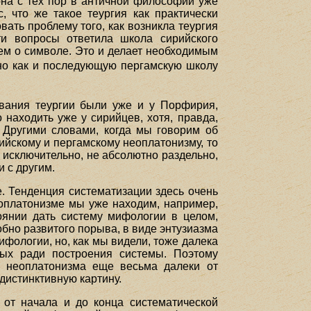
 она с тех пор в античной философии уже
, что же такое теургия как практически
ать проблему того, как возникла теургия
ти вопросы ответила школа сирийского
ием о символе. Это и делает необходимым
но как и последующую пергамскую школу
рования теургии были уже и у Порфирия,
находить уже у сирийцев, хотя, правда,
 Другими словами, когда мы говорим об
ийскому и пергамскому неоплатонизму, то
 исключительно, не абсолютно раздельно,
 с другим.
. Тенденция систематизации здесь очень
еоплатонизме мы уже находим, например,
тоянии дать систему мифологии в целом,
бно развитого порыва, в виде энтузиазма
ифологии, но, как мы видели, тоже далека
мых ради построения системы. Поэтому
о неоплатонизма еще весьма далеки от
дистинктивную картину.
от начала и до конца систематической