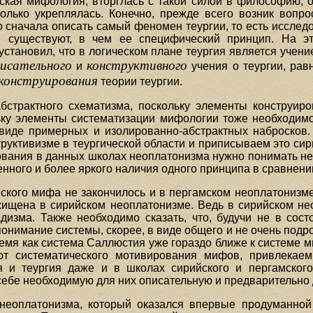
ческая мифология, вторглась с такой силой в философию,
лько укреплялась. Конечно, прежде всего возник вопрос
начала описать самый феномен теургии, то есть исследов
 существуют, в чем ее специфический принцип. На э
установил, что в логическом плане теургия является учен
исательного
конструктивного
и
учения о теургии, рав
конструирования
теории теургии.
абстрактного схематизма, поскольку элементы конструи
ьку элементы систематизации мифологии тоже необходимо 
виде примерных и изолированно-абстрактных набросков.
руктивизме в теургической области и приписываем это сир
рования в данных школах неоплатонизма нужно понимать не
нного и более яркого наличия одного принципа в сравнении
еского мифа не закончилось и в пергамском неоплатонизме
хищена в сирийском неоплатонизме. Ведь в сирийском н
дизма. Также необходимо сказать, что, будучи не в сос
онимание системы, скорее, в виде общего и не очень подро
емя как система Саллюстия уже гораздо ближе к системе м
 от систематического мотивирования мифов, привлекае
я и теургия даже и в школах сирийского и пергамског
 себе необходимую для них описательную и предварительно 
неоплатонизма, который оказался впервые продуманной 