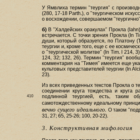
У Ямвлиха термин "теургия" с производ
(280, 17-18 Parth.), о "теургическом искус
о восхождении, совершаемом "теургично" (17
б)
В "Халдейских оракулах" Прокла (Iahn
встречается. С точки зрения Прокла (In Ti
души, который образуется, по Платону (
теургии и, кроме того, еще с ее космиче
о "теургической молитве" (In Tim. I 214, 3)
124, 32; 132, 26). Термин "теургия" вообще 
комментария на "Тимея" имеется еще указани
культовых представителей теургии (In Alcib.
23).
Из всех приведенных текстов Прокла о те
соединении круга тождества и круга р
410
подлинной теургией, есть, таким о
самотождественному идеальному принцип
вечно сущего идеального.
О таком "подр
31, 27; 65, 25-26; 100, 20-22).
3. Конструктивная мифология