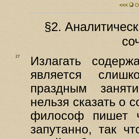
<<<
О
§2. Аналитичес
со
27
Излагать содерж
является слиш
праздным занят
нельзя сказать о 
философ пишет ч
запутанно, так ч