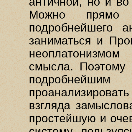
античной, но и в
Можно прямо 
подробнейшего ан
заниматься и Про
неоплатонизмом
смысла. Поэтому 
подробне
проанализироват
взгляда замыслов
простейшую и оче
систему, пользуя