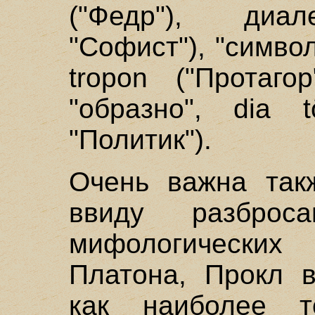
("Федр"), диал
"Софист"), "символ
tropon ("Протаго
"образно", dia t
"Политик").
Очень важна такж
ввиду разброса
мифологически
Платона, Прокл в
как наиболее т