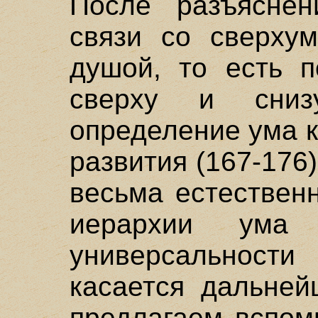
После разъясне
связи со сверху
душой, то есть п
сверху и снизу
определение ума 
развития (167-176)
весьма естествен
иерархии ума
универсальност
касается дальней
предлагаем вспом