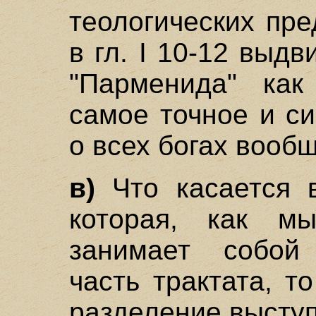
теологических пр
в гл. I 10-12 выдв
"Парменида" как
самое точное и с
о всех богах вообщ
в)
Что касается в
которая, как мы
занимает собой
часть трактата, то
разделение выступ