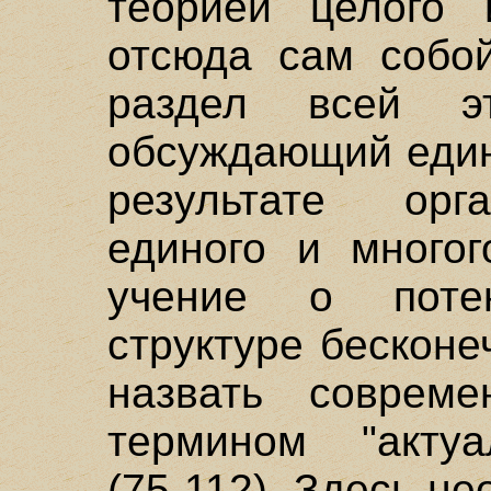
теорией целого 
отсюда сам собой
раздел всей эт
обсуждающий един
результате орг
единого и многог
учение о потен
структуре бесконе
назвать совреме
термином "актуа
(75-112). Здесь н