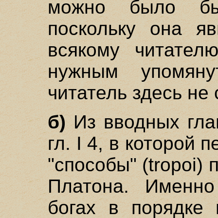
можно было бы
поскольку она яв
всякому читател
нужным упомян
читатель здесь не
б)
Из вводных гла
гл. I 4, в которой
"способы" (tropoi)
Платона. Именно
богах в порядке 