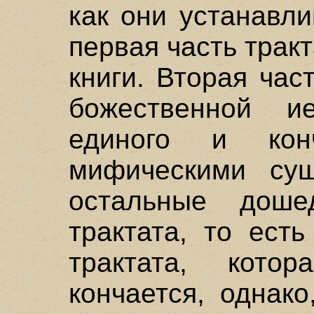
как они устанавл
первая часть тракт
книги. Вторая ча
божественной и
единого и кон
мифическими сущ
остальные дош
трактата, то есть
трактата, кот
кончается, однак