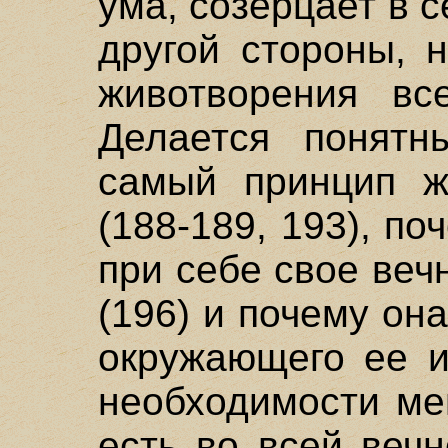
ума, созерцает в с
другой стороны, 
животворения все
Делается понятн
самый принцип ж
(188-189, 193), п
при себе свое веч
(196) и почему он
окружающего ее и
необходимости ме
есть во всей вечн