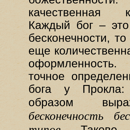
качественная к
Каждый бог – это
бесконечности, то
еще количественна
оформленность.
точное определен
бога у Прокла:
образом вы
бесконечность бе
типов.
Таково к