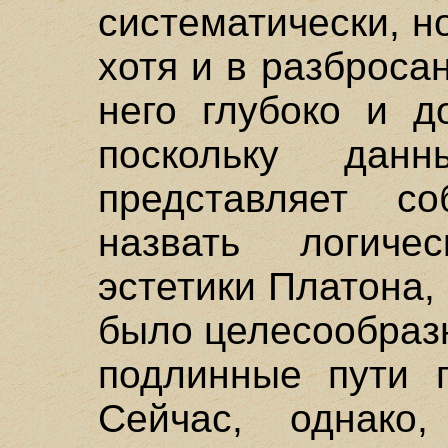
систематически, н
хотя и в разброса
него глубоко и д
поскольку дан
представляет с
назвать логичес
эстетики Платона,
было целесообразн
подлинные пути п
Сейчас, однако