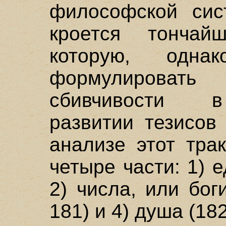
философской сис
кроется тончай
которую, одн
формулироват
сбивчивости в
развитии тезисов
анализе этот тра
четыре части: 1) е
2) числа, или боги
181) и 4) душа (182