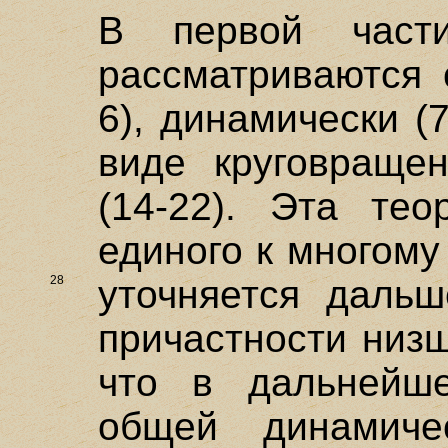
В первой част
рассматриваются 
6), динамически (
виде круговращен
(14-22). Эта тео
единого к многому
28
уточняется даль
причастности низш
что в дальнейш
общей динамиче