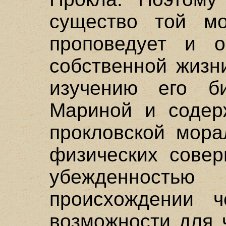
существо той мо
проповедует и о
собственной жизн
изучению его би
Мариной и содер
прокловской мора
физических совер
убежденность
происхождении 
возможности для 