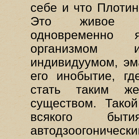
себе и что Плоти
Это живое су
одновременно
организмом и
индивидуумом, эм
его инобытие, гд
стать таким ж
существом. Такой
всякого бы
автодзоого