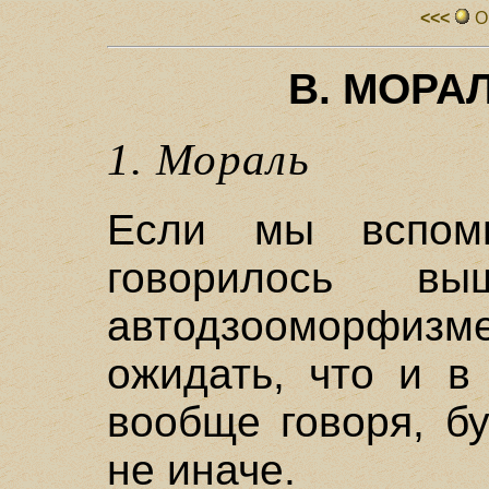
<<<
О
В. МОРА
1. Мораль
Если мы вспом
говорилось в
автодзооморфиз
ожидать, что и в
вообще говоря, б
не иначе.