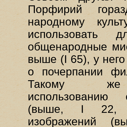
Порфирий гора
народному куль
использовать 
общенародные мис
выше (I 65), у нег
о почерпании фи
Такому же 
использованию 
(выше, I 22,
изображений (