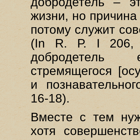
добродетель – э
жизни, но причина 
потому служит со
(In R. Р. I 206,
добродетель 
стремящегося [осу
и познавательног
16-18).
Вместе с тем нуж
хотя совершенств