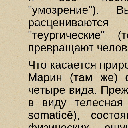
"умозрение"). 
расценивают
"теургические" 
превращают челове
Что касается прир
Марин (там же) 
четыре вида. Преж
в виду телесная 
somaticē), сост
физических ощу