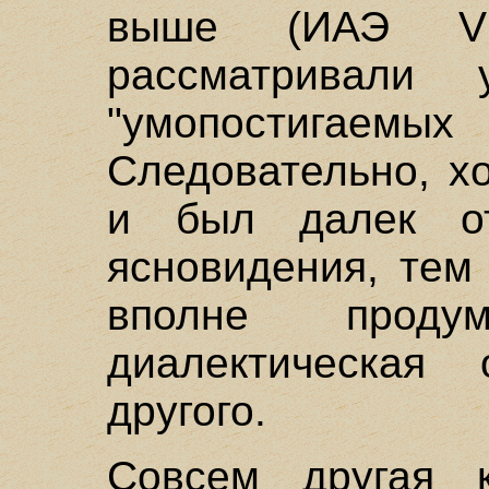
выше (ИАЭ V
рассматривали
"умопостигае
Следовательно, х
и был далек о
ясновидения, тем
вполне продум
диалектическая
другого.
Совсем другая 