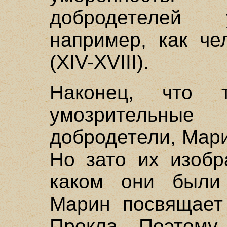
добродетелей 
например, как че
(XIV-XVIII).
Наконец, что т
умозрительны
добродетели, Мари
Но зато их изобр
каком они были 
Марин посвящает
Прокла. Поэтому 