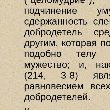
подчинение у
сдержанность сле
добродетель с
другим, которая п
подобно телу 
мужество; и, нак
(214, 3-8) яв
равновесием всех
добродетелей.