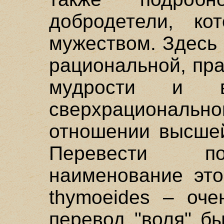
добродетели, ко
мужеством. Здесь
рациональной, пр
мудрости и
сверхрационально
отношении высшей
Перевести по
наименование это
thymoeides – оче
перевод "воля" б