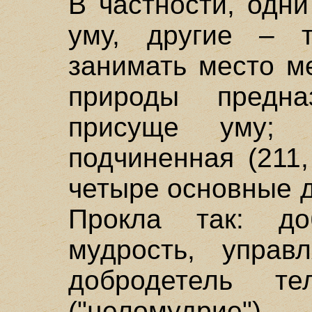
В частности, одни
уму, другие – т
занимать место м
природы предназ
присуще уму;
подчиненная (211,
четыре основные 
Прокла так: до
мудрость, управ
добродетель т
("целомудрие"