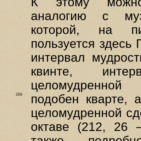
К этому можно
аналогию с муз
которой, на пи
пользуется здесь 
интервал мудрост
квинте, инте
целомудренной
269
подобен кварте,
целомудренной сд
октаве (212, 26 
также подроб