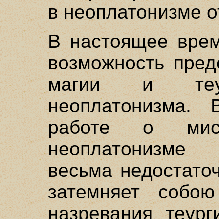
в неоплатонизме о
В настоящее врем
возможность пред
магии и теу
неоплатонизма. 
работе о ми
неоплатонизме С
весьма недостато
затемняет собою
назревания теург