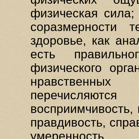
физическая сила;
соразмерности т
здоровье, как ана
есть правильно
физического орга
нравственны
перечисляются 
восприимчивость, 
правдивость, спра
умеренность.