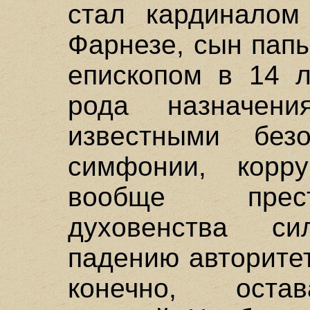
стал кардиналом
Фарнезе, сын папы
епископом в 14 л
рода назначен
известными без
симфонии, корр
вообще прест
духовенства си
падению авторитет
конечно, остав