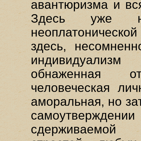
авантюризма и вся
Здесь уже н
неоплатоническ
здесь, несомненн
индивидуализ
обнаженная о
человеческая лич
аморальная, но за
самоутверждении
сдерживаемой 