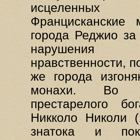
исцеленных 
Францисканские 
города Реджио за
нарушения
нравственности, по
же города изгоня
монахи. Во Ф
престарелого бог
Никколо Николи (
знатока и покл