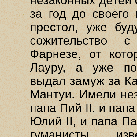
незаконных детей 
за год до своего
престол, уже буд
сожительство с
Фарнезе, от кото
Лауру, а уже п
выдал замуж за Ка
Мантуи. Имели не
папа Пий II, и папа
Юлий II, и папа Па
гуманисты, изв