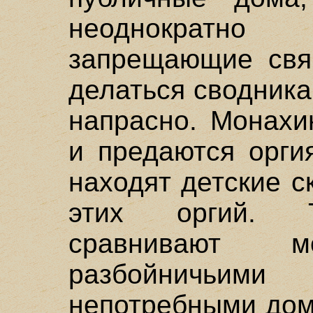
неоднократно 
запрещающие свя
делаться сводника
напрасно. Монахи
и предаются орги
находят детские с
этих оргий. Т
сравнивают 
разбойничьим
непотребными дом