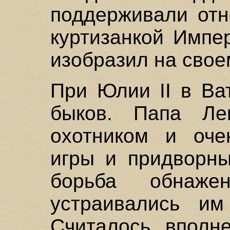
поддерживали отн
куртизанкой Импе
изобразил на свое
При Юлии II в Ва
быков. Папа Л
охотником и оче
игры и придворны
борьба обнаже
устраивались им
Считалось вполн