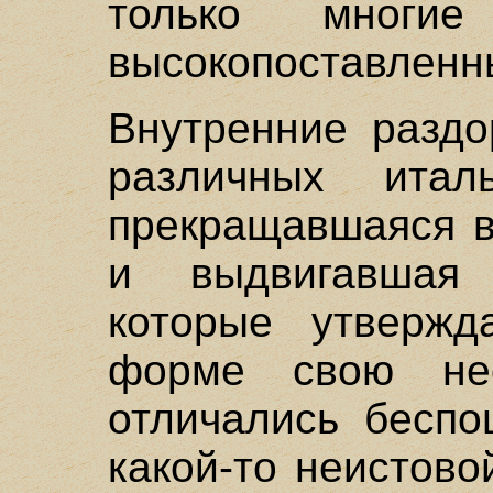
только многи
высокопоставленн
Внутренние раздо
различных итал
прекращавшаяся в
и выдвигавшая 
которые утверж
форме свою нео
отличались беспо
какой-то неистово