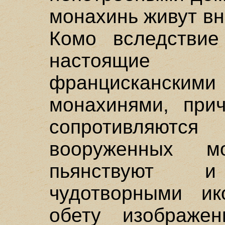
монахинь живут вн
Комо вследствие
настоящие
францисканс
монахинями, при
сопротивляю
вооруженных м
пьянствуют 
чудотворными и
обету изображен