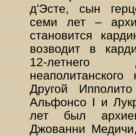
д'Эсте, сын герц
семи лет – архи
становится карди
возводит в карди
12-летнего 
неаполитанского 
Другой Ипполито
Альфонсо I и Лук
лет был архиеп
Джованни Медичи,