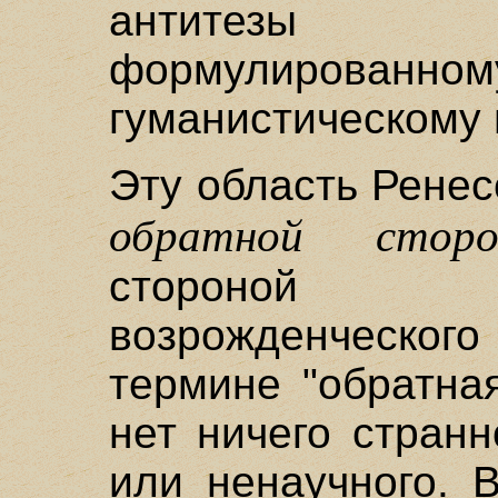
антитезы
формулиро
гуманистическому 
Эту область Рене
обратной сторо
стороной о
возрожденческог
термине "обратна
нет ничего странн
или ненаучного. 