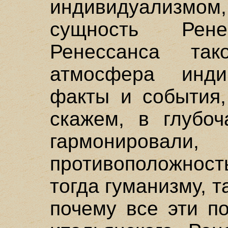
индивидуализмом
сущность Рен
Ренессанса т
атмосфера инди
факты и события,
скажем, в глубо
гармонирова
противоположност
тогда гуманизму, т
почему все эти п