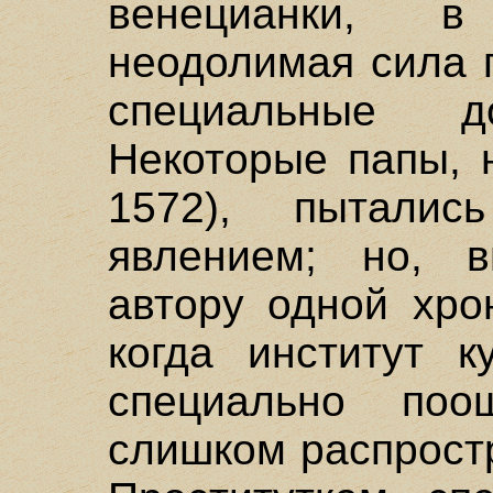
венецианки, 
неодолимая сила 
специальные до
Некоторые папы, 
1572), пытали
явлением; но, в
автору одной хро
когда институт к
специально поо
слишком распростр