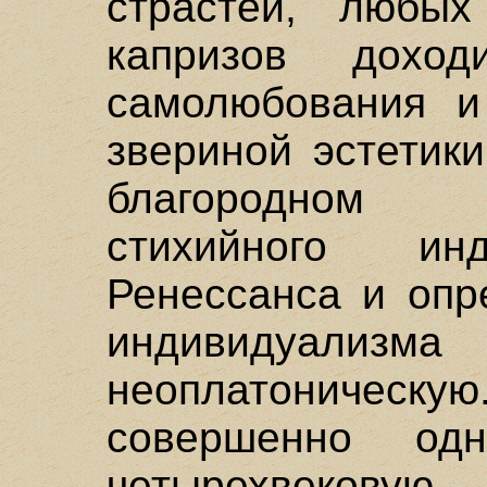
страстей, любы
капризов доход
самолюбования и
звериной эстетик
благородном 
стихийного ин
Ренессанса и опр
индивидуализма 
неоплатоническ
совершенно од
четырехвековую 