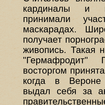
кардиналы и в
принимали уч
маскарадах. Шир
получает порногр
живопись. Такая н
"Гермафродит"
восторгом принята
когда в Вероне 
выдал себя за ав
правительственны