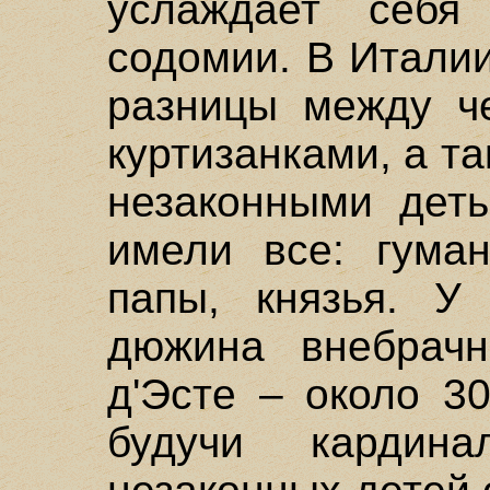
услаждает себя
содомии. В Италии
разницы между ч
куртизанками, а т
незаконными деть
имели все: гуман
папы, князья. У
дюжина внебрачн
д'Эсте – около 3
будучи кардин