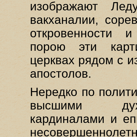
изображают Леду
вакханалии, соре
откровенности и
порою эти карт
церквах рядом с 
апостолов.
Нередко по полит
высшими дух
кардиналами и еп
несовершенноле