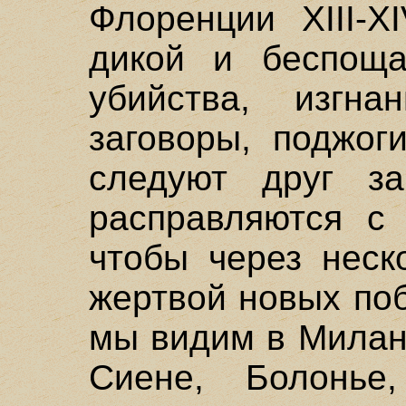
Флоренции XIII-X
дикой и беспоща
убийства, изгна
заговоры, поджог
следуют друг за
расправляются с
чтобы через неск
жертвой новых по
мы видим в Милане
Сиене, Болонье