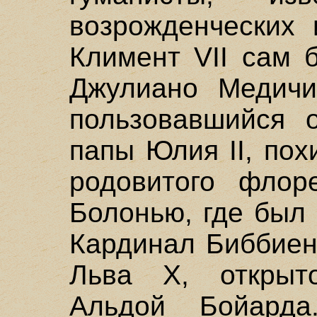
возрожденческих 
Климент VII сам 
Джулиано Медичи
пользовавшийся 
папы Юлия II, пох
родовитого флор
Болонью, где был 
Кардинал Биббиен
Льва X, открыт
Альдой Бойарда