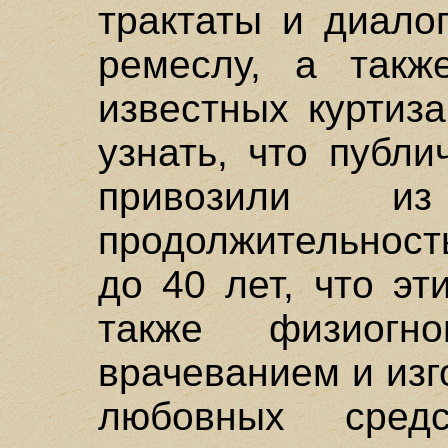
трактаты и диало
ремеслу, а такж
известных куртиз
узнать, что публ
привозили и
продолжительность
до 40 лет, что э
также физиогно
врачеванием и из
любовных сред