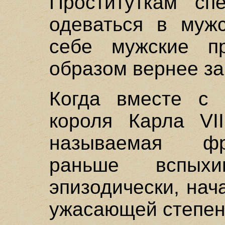
Проституткам сп
одеваться в муж
себе мужские пр
образом вернее з
Когда вместе с 
короля Карла VI
называемая фр
раньше вспых
эпизодически, нач
ужасающей степен