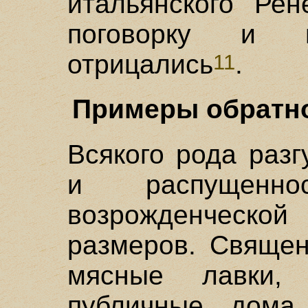
итальянского Ре
поговорку и 
отрицались
.
11
Примеры обратно
Всякого рода разг
и распущенно
возрожденческой
размеров. Священ
мясные лавки,
публичные дома,