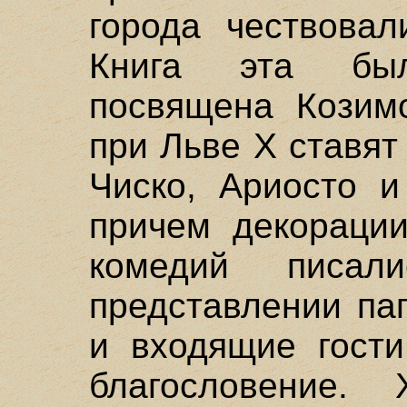
города чествовал
Книга эта бы
посвящена Козим
при Льве X ставя
Чиско, Ариосто и
причем декорации
комедий писал
представлении па
и входящие гости
благословение. 