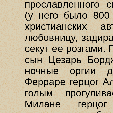
прославленного с
(у него было 800
христианских ав
любовницу, задир
секут ее розгами. 
сын Цезарь Борд
ночные оргии д
Ферраре герцог А
голым прогулив
Милане герцо