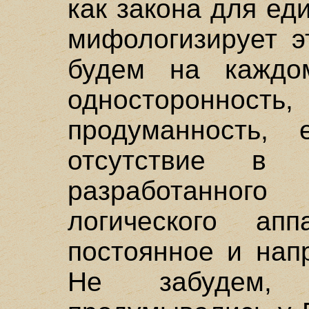
как закона для ед
мифологизирует э
будем на каждо
односторонно
продуманность, 
отсутствие в 
разработанно
логического ап
постоянное и нап
Не забудем,