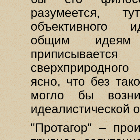
разумеется, 
объективного и
общим идея
приписываетс
сверхприродног
ясно, что без так
могло бы возни
идеалистической о
"Протагор" – про