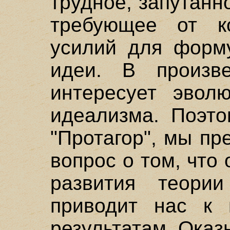
трудное, запутанн
требующее от к
усилий для форму
идеи. В произв
интересует эволю
идеализма. Поэто
"Протагор", мы пр
вопрос о том, что 
развития теори
приводит нас к 
результатам. Оказ