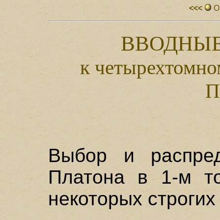
<<<
О
ВВОДНЫЕ
к четырехтомно
П
Выбор и распред
Платона в 1-м т
некоторых строгих