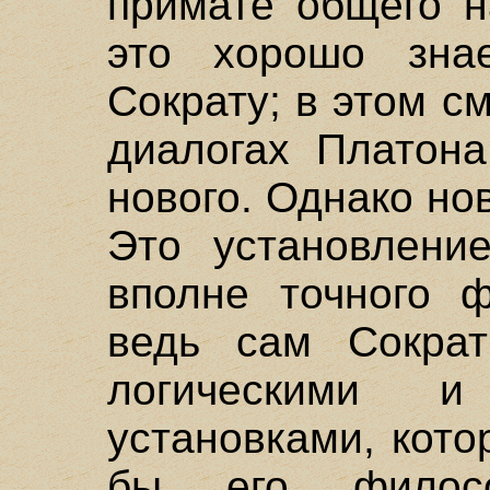
примате общего н
это хорошо зна
Сократу; в этом с
диалогах Платона
нового. Однако нов
Это установление
вполне точного ф
ведь сам Сократ
логическими и 
установками, кот
бы его филос