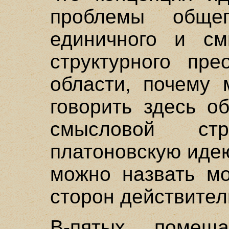
проблемы обще
единичного и см
структурного пре
области, почему
говорить здесь о
смысловой ст
платоновскую иде
можно назвать мо
сторон действител
В-пятых, поме