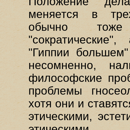
Положение дел
меняется в тре
обычно тоже
"сократические"
"Гиппии большем"
несомненно, на
философские проб
проблемы гносеол
хотя они и ставят
этическими, эстет
этическими.