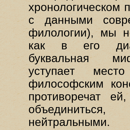
хронологическом п
с данными совре
филологии), мы н
как в его диа
буквальная ми
уступает мес
философским конс
противоречат ей
объединитьс
нейтральными.