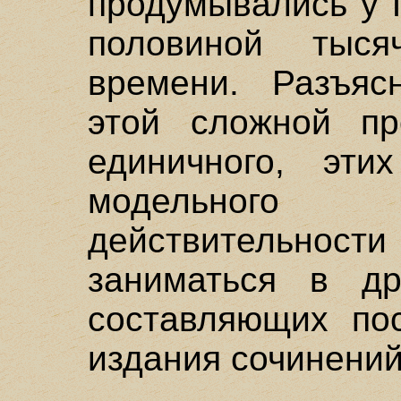
продумывались у 
половиной тыс
времени. Разъяс
этой сложной пр
единичного, эти
модельного 
действительн
заниматься в др
составляющих по
издания сочинени