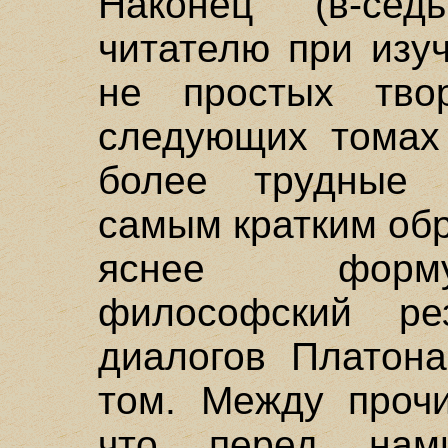
Наконец (в-се
читателю при изу
не простых тво
следующих томах
более трудные 
самым кратким об
яснее форму
философский ре
диалогов Платон
том. Между прочи
что перед нам