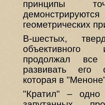
принципы т
демонстрирую
геометрических пр
В-шестых, тве
объективного 
продолжал вс
развивать его 
которая в "Меноне
"Кратил" – одно
запутанных про