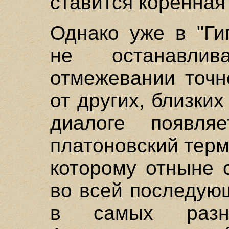
ставится коренная
Однако уже в "Ги
не останавли
отмежевании точн
от других, близких
диалоге появляе
платоновский терми
которому отныне 
во всей последую
в самых разно