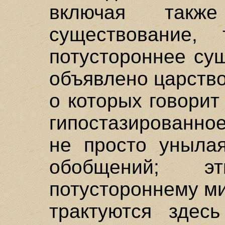
включая такж
существование,
потустороннее су
объявлено царство
о которых говорит
гипостазированно
не просто уныла
обобщений; э
потустороннему м
трактуются здес