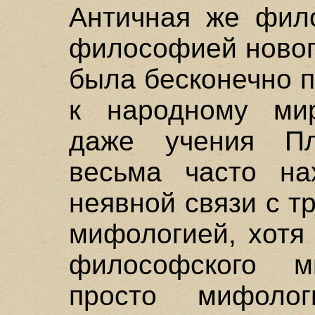
Античная же фил
философией новог
была бесконечно 
к народному мир
даже учения Пл
весьма часто на
неявной связи с т
мифологией, хотя
философского м
просто мифологи