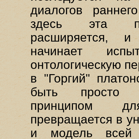
диалогов раннег
здесь эта пр
расширяется, и
начинает испы
онтологическую пе
в "Горгий" плато
быть просто 
принципом д
превращается в у
и модель всей 