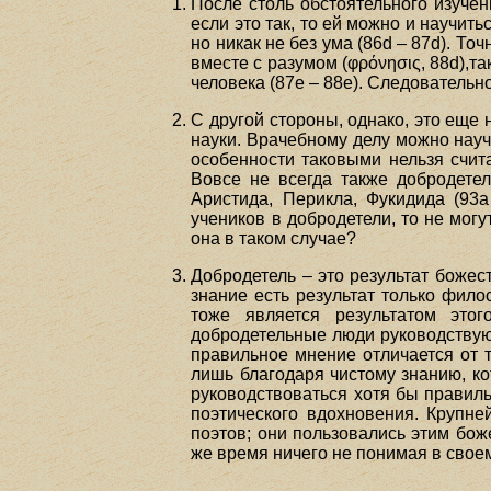
После столь обстоятельного изучен
если это так, то ей можно и научить
но никак не без ума (86d – 87d). Т
вместе с разумом (φρόνησις, 88d),т
человека (87е – 88е). Следовательн
С другой стороны, однако, это еще н
науки. Врачебному делу можно научи
особенности таковыми нельзя счита
Вовсе не всегда также добродете
Аристида, Перикла, Фукидида (93а
учеников в добродетели, то не могу
она в таком случае?
Добродетель – это результат божес
знание есть результат только фило
тоже является результатом этог
добродетельные люди руководствуют
правильное мнение отличается от т
лишь благодаря чистому знанию, кот
руководствоваться хотя бы правиль
поэтического вдохновения. Крупн
поэтов; они пользовались этим бож
же время ничего не понимая в свое