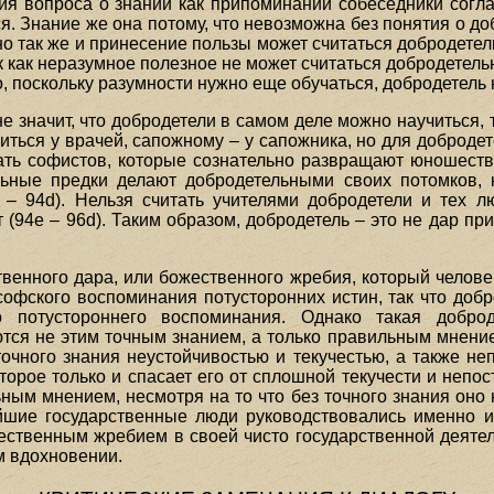
ия вопроса о знании как припоминании собеседники согла
ся. Знание же она потому, что невозможна без понятия о до
очно так же и принесение пользы может считаться добродетел
ак как неразумное полезное не может считаться добродетелью
о, поскольку разумности нужно еще обучаться, добродетель 
е значит, что добродетели в самом деле можно научиться, т
ться у врачей, сапожному – у сапожника, но для добродете
ть софистов, которые сознательно развращают юношество 
льные предки делают добродетельными своих потомков, 
 – 94d). Нельзя считать учителями добродетели и тех л
т (94е – 96d). Таким образом, добродетель – это не дар пр
твенного дара, или божественного жребия, который челове
софского воспоминания потусторонних истин, так что добр
о потустороннего воспоминания. Однако такая доброд
ся не этим точным знанием, а только правильным мнением 
очного знания неустойчивостью и текучестью, а также не
орое только и спасает его от сплошной текучести и непос
ным мнением, несмотря на то что без точного знания оно 
ейшие государственные люди руководствовались именно и
ественным жребием в своей чисто государственной деятель
м вдохновении.