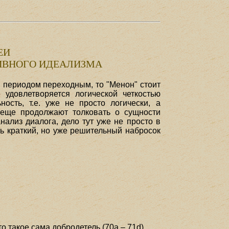
ЕИ
ТИВНОГО ИДЕАЛИЗМА
и периодом переходным, то "Менон" стоит
удовлетворяется логической четкостью
ость, т.е. уже не просто логически, а
 еще продолжают толковать о сущности
нализ диалога, дело тут уже не просто в
ь краткий, но уже решительный набросок
 такое сама добродетель (70а – 71d).