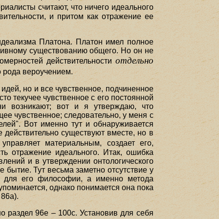
риалисты считают, что ничего идеального
вительности, и притом как отражение ее
 идеализма Платона. Платон имел полное
тивному существованию общего. Но он не
отдельно
номерностей действительности
о рода вероучением.
 идей, но и все чувственное, подчиненное
сто текучее чувственное с его постоянной
и возникают; вот и я утверждаю, что
щее чувственное; следовательно, у меня с
елей". Вот именно тут и обнаруживается
 действительно существуют вместе, но в
правляет материальным, создает его,
ть отражение идеального. Итак, ошибка
влений и в утверждении онтологического
е бытие. Тут весьма заметно отсутствие у
ой для его философии, а именно метода
упоминается, однако понимается она пока
86а).
о раздел 96е – 100с. Установив для себя