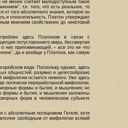
м не менее считает малодоступным такое
нием", т.е. того, чтó есть реальное, то
ся от того абсолютного знания, которое он
ть и относительность. Платон утверждает
льным мнениям свойственно до некоторой
потреблен здесь Платоном в связи с
цепция потустороннего мира, бессмертия
 о них припоминающей, – все это не что
ноне", да и вообще у Платона, как самую
горейском виде. Поскольку, однако, здесь
вых общностей, разумно и целесообразно
й мифологии остается немного. Уже здесь
де логически переработанной мифологии,
априорные формы и бытия, и мышления; но
ные формы и бытия, и мышления заложены
приорных форм в человеческом субъекте
и с абсолютным логицизмом Гегеля, хотя
 вполне свободным от мифологии всякий