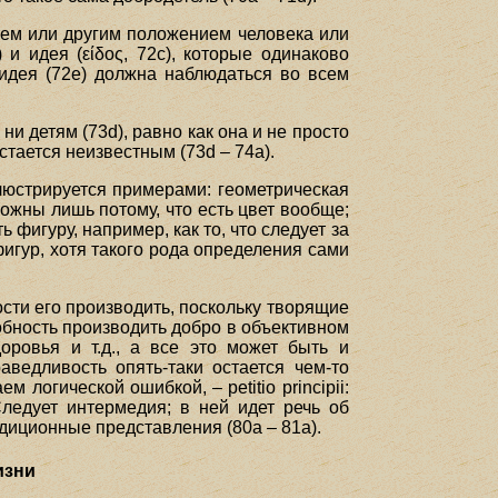
 тем или другим положением человека или
 и идея (είδος, 72с), которые одинаково
идея (72е) должна наблюдаться во всем
и детям (73d), равно как она и не просто
стается неизвестным (73d – 74а).
люстрируется примерами: геометрическая
можны лишь потому, что есть цвет вообще;
фигуру, например, как то, что следует за
 фигур, хотя такого рода определения сами
сти его производить, поскольку творящие
собность производить добро в объективном
оровья и т.д., а все это может быть и
ведливость опять-таки остается чем-то
логической ошибкой, – petitio principii:
Следует интермедия; в ней идет речь об
диционные представления (80а – 81а).
изни