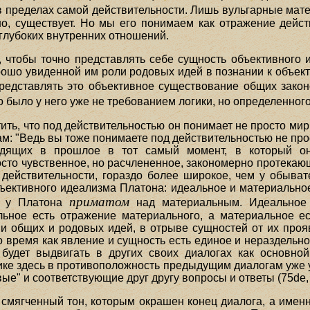
в пределах самой действительности. Лишь вульгарные мате
о, существует. Но мы его понимаем как отражение дейст
глубоких внутренних отношений.
, чтобы точно представлять себе сущность объективного
рошо увиденной им роли родовых идей в познании к объек
представлять это объективное существование общих зако
 было у него уже не требованием логики, но определенног
тить, что под действительностью он понимает не просто мир
ам: "Ведь вы тоже понимаете под действительностью не про
одящих в прошлое в тот самый момент, в который он
осто чувственное, но расчлененное, закономерно протекаю
действительности, гораздо более широкое, чем у обыват
ъективного идеализма Платона: идеальное и материальное
приматом
т у Платона
над материальным. Идеальное у
льное есть отражение материального, а материальное ес
ии общих и родовых идей, в отрыве сущностей от их проя
о время как явление и сущность есть единое и нераздельно
 будет выдвигать в других своих диалогах как основн
тике здесь в противоположность предыдущим диалогам уже 
ые" и соответствующие друг другу вопросы и ответы (75de, 
 смягченный тон, которым окрашен конец диалога, а именн