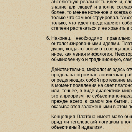
абсолютную реальность идей и, сл
знание для людей и вполне согласе
более, то менее истинное и всегда о
только что сам конструировал. "Аб
только, что идея представляет со
степени растекаться и не хранить в
Наконец, необходимо правильн
онтологизированными идеями. Плато
души, когда-то воочию созерцавшей
иное, как явная мифология. Некото
обыкновенную и традиционную, сам
Действительно, мифология здесь отч
проделана огромная логическая ра
определяющих собой протекание мат
в момент появления на свет платон
или, точнее, в виде диалектики ми
это априоризм не субъективно-идеа
прежде всего в самом же бытии, 
оказываются заложенными в этом п
Концепция Платона имеет мало обще
вряд ли гегелевский логицизм впо
объективный идеализм.