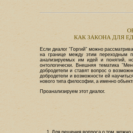
О
КАК ЗАКОНА ДЛЯ Е
Если диалог "Горгий" можно рассматрива
на границе между этим переходным пе
анализируемых им идей и понятий, но 
онтологически. Внешняя тематика "Ме
добродетели и ставят вопрос о возможно
добродетели и возможности ей научитьс
нового типа философии, а именно объект
Проанализируем этот диалог.
Для решения вопроса о том, можно л