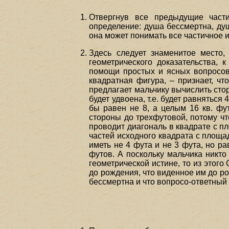
Отвергнув все предыдущие части
определение: душа бессмертна, душ
она может понимать все частичное и
Здесь следует знаменитое место,
геометрического доказательства, 
помощи простых и ясных вопросов
квадратная фигура, – признает, чт
предлагает мальчику вычислить стор
будет удвоена, т.е. будет равняться
бы равен не 8, а целым 16 кв. фу
стороны до трехфутовой, потому чт
проводит диагональ в квадрате с пл
частей исходного квадрата с площад
иметь не 4 фута и не 3 фута, но р
футов. А поскольку мальчика никт
геометрической истине, то из этог
до рождения, что виденное им до р
бессмертна и что вопросо-ответный 