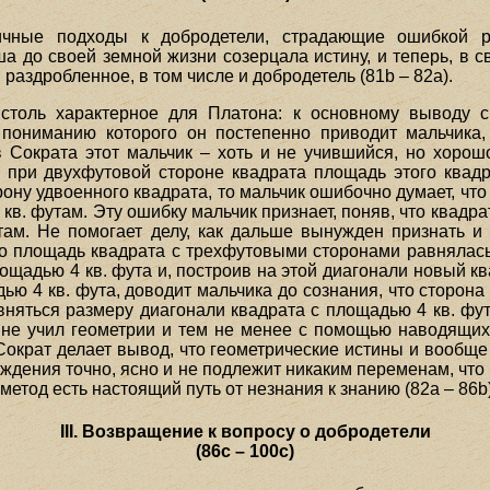
чные подходы к добродетели, страдающие ошибкой peti
а до своей земной жизни созерцала истину, и теперь, в 
 раздробленное, в том числе и добродетель (81b – 82а).
 столь характерное для Платона: к основному выводу 
к пониманию которого он постепенно приводит мальчика,
 Сократа этот мальчик – хоть и не учившийся, но хорош
о при двухфутовой стороне квадрата площадь этого квадр
ону удвоенного квадрата, то мальчик ошибочно думает, что
 4 кв. футам. Эту ошибку мальчик признает, поняв, что квадр
там. Не помогает делу, как дальше вынужден признать и
о площадь квадрата с трехфутовыми сторонами равнялась 
ощадью 4 кв. фута и, построив на этой диагонали новый к
ью 4 кв. фута, доводит мальчика до сознания, что сторон
авняться размеру диагонали квадрата с площадью 4 кв. фу
о не учил геометрии и тем не менее с помощью наводящих
о Сократ делает вывод, что геометрические истины и вообщ
ождения точно, ясно и не подлежит никаким переменам, что
метод есть настоящий путь от незнания к знанию (82а – 86b)
III. Возвращение к вопросу о добродетели
(86с – 100с)