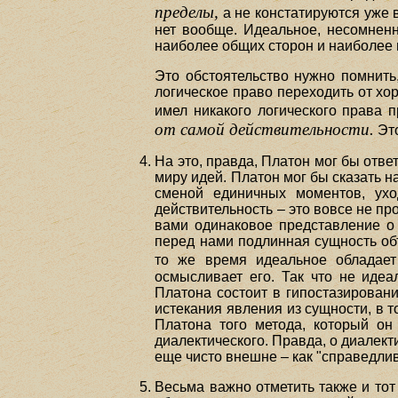
пределы,
а не констатируются уже 
нет вообще. Идеальное, несомненн
наиболее общих сторон и наиболее 
Это обстоятельство нужно помнить
логическое право переходить от хо
имел никакого логического права 
от самой действительности.
Это
На это, правда, Платон мог бы отве
миру идей. Платон мог бы сказать н
сменой единичных моментов, ух
действительность – это вовсе не пр
вами одинаковое представление о 
перед нами подлинная сущность об
то же время идеальное обладае
осмысливает его. Так что не идеа
Платона состоит в гипостазирован
истекания явления из сущности, в т
Платона того метода, который он
диалектического. Правда, о диалек
еще чисто внешне – как "справедлив
Весьма важно отметить также и тот