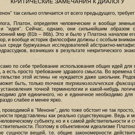
КРИТИЧЕСКИЕ ЗАМЕЧАНИЯ К ДИАЛОГУ
енон" так сильно отличается от всего предыдущего, требуе
лога, Платон, определяя человеческие и вообще земны
и "идея". Сейчас, однако, они сильнейшим образом 
онний мир (81b – 86b). Это и было у Платона началом ег
тор, и вообще историк философии должны с особым вниман
ных среди буржуазных исследователей абстрактно-метафиз
драссудков, возникших в результате некритического зна
 само по себе требование использования общих идей для 
, а есть просто требование здравого смысла. Во времена
зательстве этой истины не нуждается даже школьник. Род
точная терминологическая фиксац
 может быть, только
установления точной терминологии и какой-нибудь логич
бходимо для единичного, но и единичное необходимо для
ораздо слабее и менее ярко.
проводимой в "Меноне", дело тоже обстоит не так просто, 
бщности представлены как реально существующие. Ведь и 
человеческому субъекту, но и к самой действительности и 
йствительности. Поэтому в объективном идеализме Платона,
ые сущности вещей, т.е. общие закономерности действи