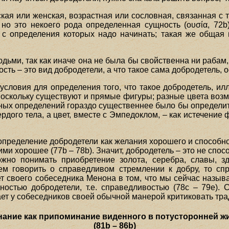
кая или женская, возрастная или сословная, связанная с
, но это некоего рода определенная сущность (ουσία, 72b)
 с определения которых надо начинать; такая же общая 
дьми, так как иначе она не была бы свойственна ни рабам, н
сть – это вид добродетели, а что такое сама добродетель, о
словия для определения того, что такое добродетель, ил
 поскольку существуют и прямые фигуры; разные цвета воз
ых определений гораздо существеннее было бы определить 
ердого тела, а цвет, вместе с Эмпедоклом, – как истечение
 определение добродетели как желания хорошего и способно
ими хорошее (77b – 78b). Значит, добродетель – это не спо
жно понимать приобретение золота, серебра, славы, зд
м говорить о справедливом стремлении к добру, то спра
 своего собеседника Менона в том, что мы сейчас называем 
ностью добродетели, т.е. справедливостью (78с – 79е). 
ет у собеседников своей обычной манерой критиковать тра
 Знание как припоминание виденного в потусторонней ж
(81b – 86b)