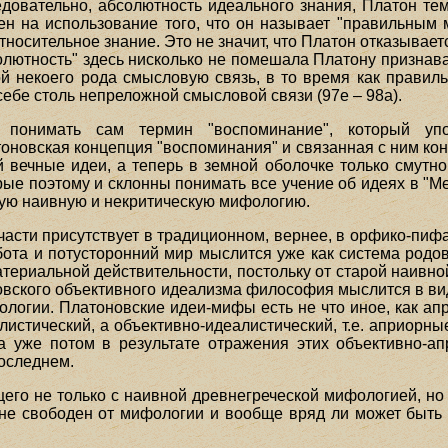
едовательно, абсолютность идеального знания, Платон те
н на использование того, что он называет "правильным мне
тносительное знание. Это не значит, что Платон отказывает
солютность" здесь нисколько не помешала Платону признава
бой некоего рода смысловую связь, в то время как прави
 себе столь непреложной смысловой связи (97е – 98а).
о понимать сам термин "воспоминание", который у
новская концепция "воспоминания" и связанная с ним кон
 вечные идеи, а теперь в земной оболочке только смутно
рые поэтому и склонны понимать все учение об идеях в "Ме
ую наивную и некритическую мифологию.
асти присутствует в традиционном, вернее, в орфико-пифа
бота и потусторонний мир мыслится уже как система родо
ериальной действительности, постольку от старой наивно
овского объективного идеализма философия мыслится в ви
фологии. Платоновские идеи-мифы есть не что иное, как 
листический, а объективно-идеалистический, т.е. априор
а уже потом в результате отражения этих объективно-а
оследнем.
го не только с наивной древнегреческой мифологией, но 
лне свободен от мифологии и вообще вряд ли может быть