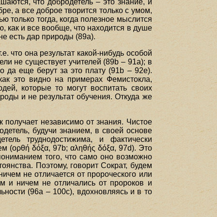
шаются, что добродетель – это знание, и
бре, а все доброе творится только с умом,
ью только тогда, когда полезное мыслится
, как и все вообще, что находится в душе
не есть дар природы (89а).
.е. что она результат какой-нибудь особой
ли не существует учителей (89b – 91а); в
да еще берут за это плату (91b – 92е).
как это видно на примерах Фемистокла,
юдей, которые то могут воспитать своих
ироды и не результат обучения. Откуда же
к получает независимо от знания. Чистое
одетель, будучи знанием, в своей основе
етель труднодостижима, и фактически
(ορθή δόξα, 97b; αληθής δόξα, 97d). Это
пониманием того, что само оно возможно
тоянства. Поэтому, говорит Сократ, будем
ничем не отличается от пророческого или
м и ничем не отличались от пророков и
ности (96а – 100с), вдохновляясь и в то