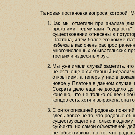
Та новая постановка вопроса, которой "М
Как мы отметили при анализе диа
прежними терминами "сущность" 
существовании отнесены в потустор
Платона, и тем более его коммента
избежать как очень распространен
многочисленных обывательских пре
третьих и из десятых рук.
Мы уже имели случай заметить, что
не есть еще объективный идеализм
открытием, а теперь у нас в дока
новое у Платона в данном случае,
Сократа дело еще не доходило до 
конечно, что не только общее нео
концов есть, хотя и выражена она г
С онтологизацией родовых понятий, 
здесь вовсе не то, что родовые о
существующего не только к одному 
субъекта, но самой объективной де
не объективизм, но то, что родов