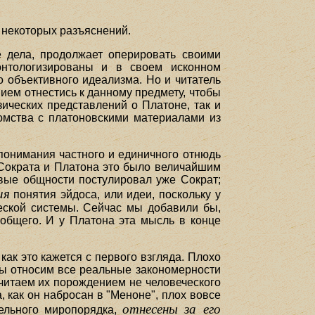
т некоторых разъяснений.
е дела, продолжает оперировать своими
онтологизированы и в своем исконном
о объективного идеализма. Но и читатель
ием отнестись к данному предмету, чтобы
ических представлений о Платоне, так и
комства с платоновскими материалами из
понимания частного и единичного отнюдь
 Сократа и Платона это было величайшим
овые общности постулировал уже Сократ;
ия
понятия эйдоса, или идеи, поскольку у
еской системы. Сейчас мы добавили бы,
 общего. И у Платона эта мысль в конце
как это кажется с первого взгляда. Плохо
мы относим все реальные закономерности
считаем их порождением не человеческого
 как он набросан в "Меноне", плох вовсе
отнесены за его
тельного миропорядка,