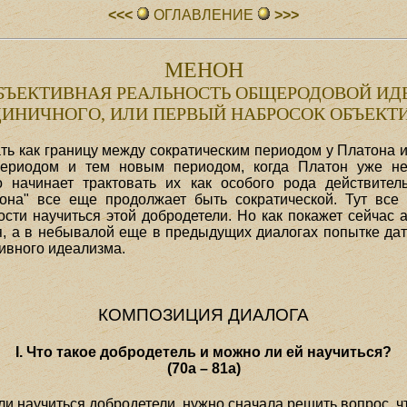
<<<
ОГЛАВЛЕHИЕ
>>>
МЕНОН
БЪЕКТИВНАЯ РЕАЛЬНОСТЬ ОБЩЕРОДОВОЙ ИД
ДИНИЧНОГО, ИЛИ ПЕРВЫЙ НАБРОСОК ОБЪЕК
ть как границу между сократическим периодом у Платона 
риодом и тем новым периодом, когда Платон уже не 
начинает трактовать их как особого рода действительн
нона" все еще продолжает быть сократической. Тут все
сти научиться этой добродетели. Но как покажет сейчас а
я, а в небывалой еще в предыдущих диалогах попытке дат
ивного идеализма.
КОМПОЗИЦИЯ ДИАЛОГА
I. Что такое добродетель и можно ли ей научиться?
(70а – 81а)
и научиться добродетели, нужно сначала решить вопрос, что