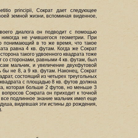
tio principii, Сократ дает следующее
своей земной жизни, вспоминая виденное,
своего диалога он подводит с помощью
 никогда не учившегося геометрии. При
о понимающий в то же время, что такое
ата равна 4 кв. футам. Когда же Сократ
 сторона такого удвоенного квадрата тоже
ат со сторонами, равными 4 кв. футам, был
 сам мальчик, и увеличение двухфутовой
бы не 8, а 9 кв. футам. Наконец, Сократ
вадрат, состоящий из четырех треугольных
а квадрата с площадью 8 кв. футов должна
та, которая больше 2 футов, но меньше 3
 вопросов Сократа он приходит к точной
е все подлинное знание мальчик имел еще
 душа, видевшая эти истины до рождения,
.