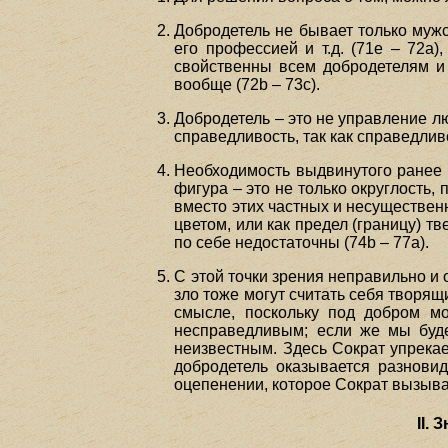
Добродетель не бывает только мужс
его профессией и т.д. (71е – 72а)
свойственны всем добродетелям и
вообще (72b – 73с).
Добродетель – это не управление лю
справедливость, так как справедливо
Необходимость выдвинутого ранее у
фигура – это не только округлость,
вместо этих частных и несущественн
цветом, или как предел (границу) тв
по себе недостаточны (74b – 77а).
С этой точки зрения неправильно и
зло тоже могут считать себя творящ
смысле, поскольку под добром мо
несправедливым; если же мы буде
неизвестным. Здесь Сократ упрекает
добродетель оказывается разновид
оцепенении, которое Сократ вызыва
II.