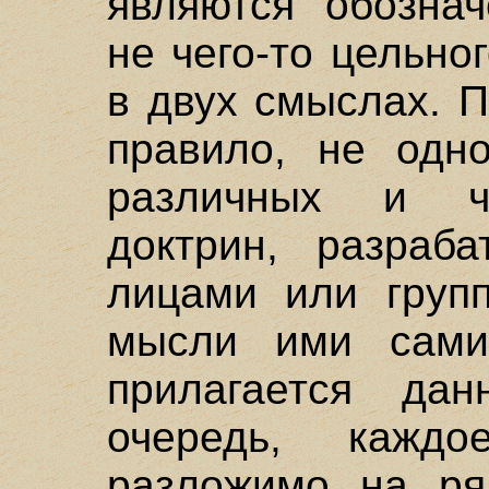
являются обознач
не чего-то цельно
в двух смыслах. П
правило, не одно
различных и ч
доктрин, разраб
лицами или групп
мысли ими сами
прилагается да
очередь, кажд
разложимо на ря