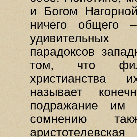
и Богом Нагорной
ничего общего 
удивительных
парадоксов запад
том, что фил
христианства 
называет конеч
подражание им 
сомнению т
аристотелевска