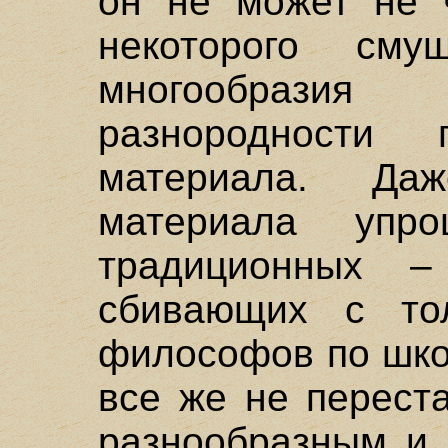
он не может не ч
некоторого см
многообраз
разнородности 
материала. Да
материала упр
традиционных –
сбивающих с то
философов по шко
все же не перест
разнообразным и 