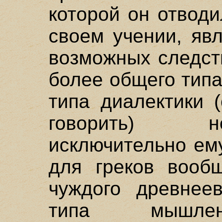
которой он отвод
своем учении, яв
возможных следст
более общего тип
типа диалектики 
говорить) н
исключительно ему
для греков вооб
чуждого древнее
типа мышлени