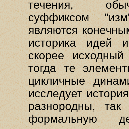
течения, обы
суффиксом "из
являются конечны
историка идей и
скорее исходный
тогда те элемент
цикличные динами
исследует истори
разнородны, так
формальную де