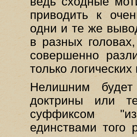
ведь сходные мот
приводить к оче
одни и те же выво
в разных головах
совершенно разли
только логических
Нелишним будет
доктрины или те
суффиксом "и
единствами того 