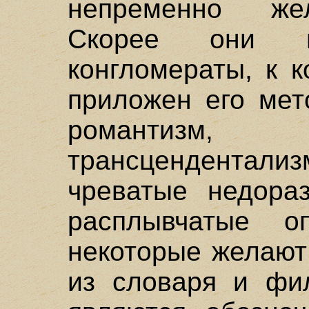
непременно жел
Скорее они п
конгломераты, к 
приложен его мет
романтизм,
трансцендентализм
чреватые недора
расплывчатые о
некоторые желают
из словаря и фил