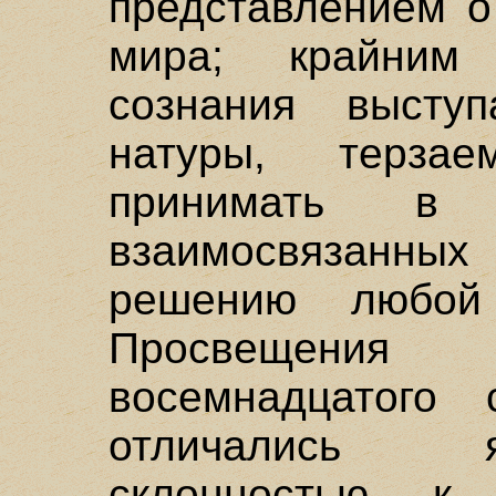
представлением о
мира; крайним
сознания выступ
натуры, терзае
принимать в 
взаимосвязанн
решению любой
Просвещения
восемнадцатого 
отличались 
склонностью к