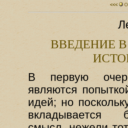
<<<
О
Л
ВВЕДЕНИЕ 
ИСТО
В первую очер
являются попытко
идей; но поскольк
вкладывается 
смысл, нежели тот