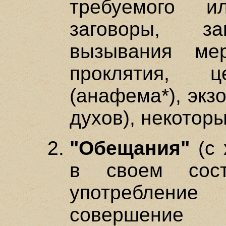
требуемого и
заговоры, за
вызывания мер
проклятия, ц
(анафема*), экз
духов), некотор
"Обещания"
(с 
в своем сост
употребление
совершение 