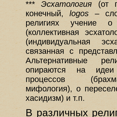
***
Эсхатология
(от 
конечный,
logos
– сло
религиях учение о
(коллективная эсхатол
(индивидуальная эс
связанная с представ
Альтернативные ре
опираются на идеи
процессов (брахм
мифология), о пересел
хасидизм) и т.п.
В различных рели