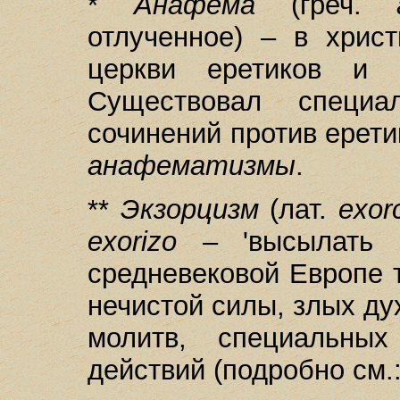
*
Анафема
(греч.
отлученное) – в хрис
церкви еретиков и н
Существовал специа
сочинений против ерет
анафематизмы
.
**
Экзорцизм
(лат.
exor
exorizo
– 'высылать з
средневековой Европе 
нечистой силы, злых д
молитв, специальных
действий (подробно см.: