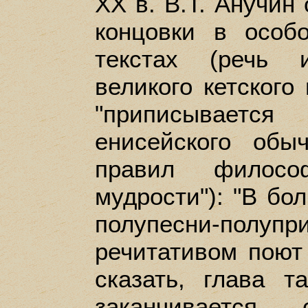
XX в. В.Т. Анучин
концовки в особ
текстах (речь 
великого кетского
"приписываетс
енисейского обы
правил филосо
мудрости"): "В бо
полупесни-по
речитативом поют
сказать, глава т
заканчивается