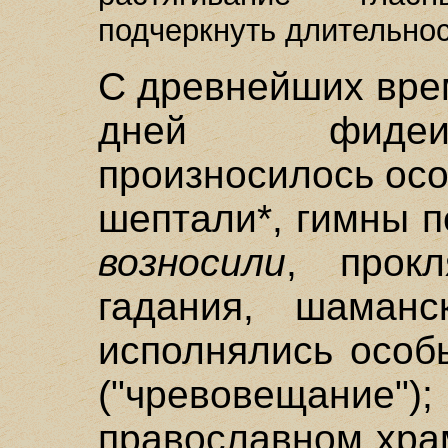
подчеркнуть длительнос
С древнейших вре
дней фидеис
произносилось ос
шептали*, гимны 
возносили
, прокл
гадания, шаманс
исполнялись особ
("чревовещание"
православном хра