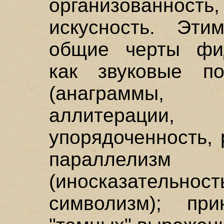
организованност
искусность. Эти
общие черты фид
как звуковые п
(анаграммы, 
аллитераци
упорядоченность,
параллелиз
(иносказательно
символизм); при