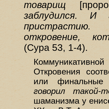
товарищ
[прор
заблудился. И
пристрастию.
откровение, ко
(Сура 53, 1-4).
Коммуникативн
Откровения соотв
или финальны
говорил такой-
шаманизма у енисе