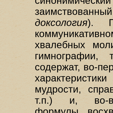
синонимич
заимствованн
доксология
). 
коммуникати
хвалебных мол
гимнографии, 
содержат, во-пе
характеристики 
мудрости, спра
т.п.) и, во-
формулы восхв