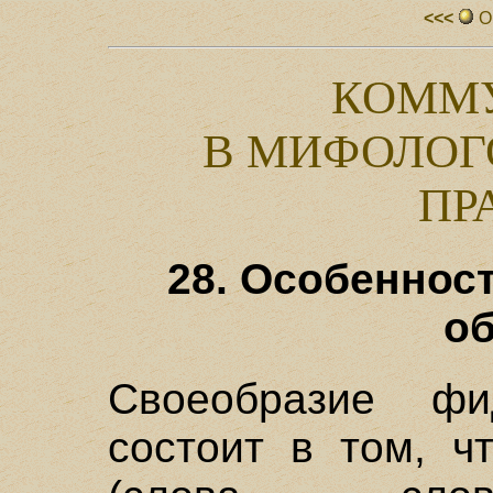
<<<
О
КОММ
В МИФОЛОГ
ПР
28. Особеннос
о
Своеобразие фид
состоит в том, ч