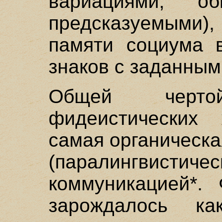
вариациями, об
предсказуемым
памяти социума в
знаков с заданным
Общей черт
фидеистических
самая органическа
(паралингвистиче
коммуникацией*. 
зарождалось ка