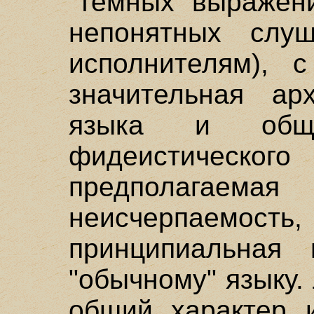
"темных" выражени
непонятных слу
исполнителям), 
значительная арх
языка и общая
фидеистичес
предполага
неисчерпаемо
принципиальная п
"обычному" языку. 
общий характер и