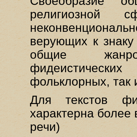
Своеобразие о
религиозной 
неконвенцион
верующих к знаку
общие жанро
фидеистическ
фольклорных, так 
Для текстов фи
характерна более 
речи) форма