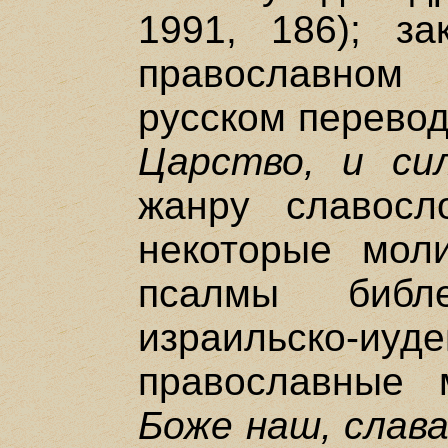
1991, 186); за
православно
русском переводе
Царство, и сил
жанру славосл
некоторые моли
псалмы библ
израильско-иуд
православные
Боже наш, слава