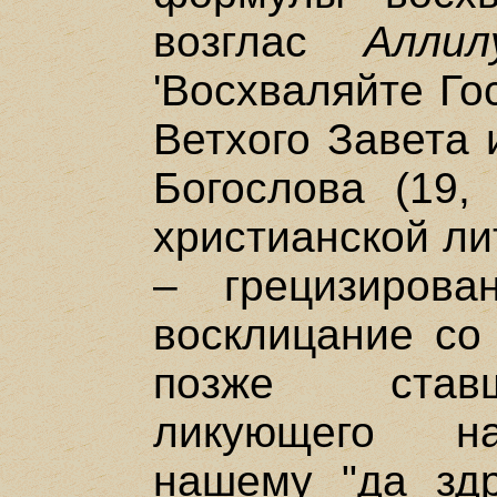
возглас
Аллил
'Восхваляйте Го
Ветхого Завета 
Богослова (19, 
христианской ли
– грецизирова
восклицание со 
позже ставш
ликующего на
нашему "да здра