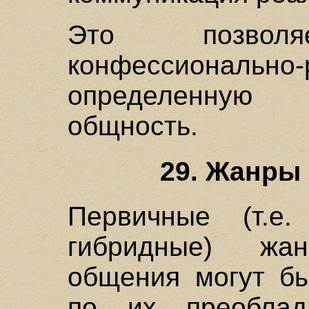
Это позво
конфессионально
определенную
общность.
29. Жанры 
Первичные (т.
гибридные) жан
общения могут бы
по их преоблад