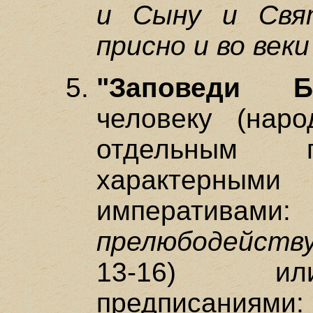
и Сыну и Свя
присно и во веки
"Заповеди Б
человеку (нар
отдельным п
характерн
императивам
прелюбодейству
13-16) или
предписани