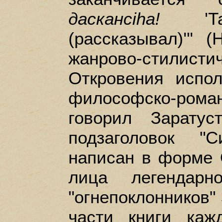
даскансihа!
'Та
(рассказывал)'" (
жанрово-стилис
Откровения испо
философско-роман
говорил Заратус
подзаголовок "С
написан в форме 
лица легендарн
"огнепоклонников"
части книги каж