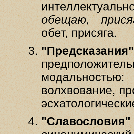
интеллектуальн
обещаю, прися
обет, присяга.
"Предсказания"
предположитель
модальностью
волхвование, пр
эсхатологические
"Славословия"