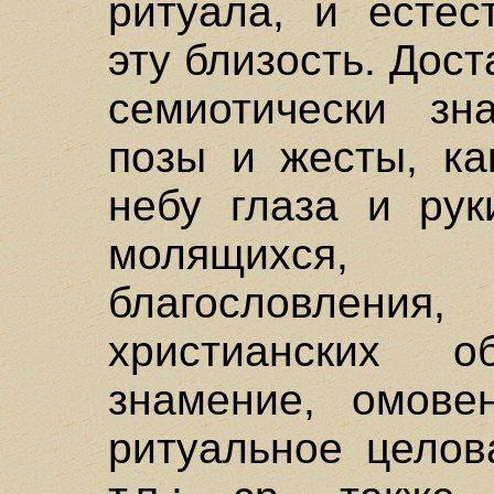
ритуала, и естес
эту близость. Дост
семиотически зн
позы и жесты, ка
небу глаза и рук
молящихся,
благословлен
христианских 
знамение, омове
ритуальное целов