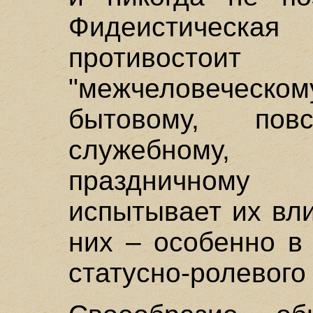
Фидеистическ
противост
"межчеловеческом
бытовому, по
служебному,
праздничному 
испытывает их вл
них – особенно в
статусно-ролевого