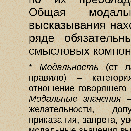
Общая модальн
высказывания нах
ряде обязательн
смысловых компон
*
Модальность
(от л
правило) – категор
отношение говорящего
Модальные значения
–
желательности, допу
приказания, запрета, у
модальные значения вы