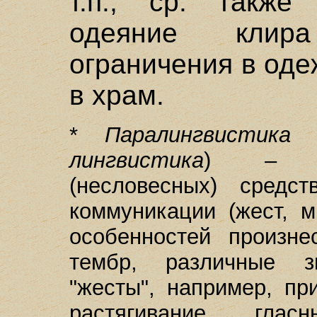
т.п.; ср. также
одеяние клир
ограничения в од
в храм.
*
Паралингвистика
(
лингвистика
) – из
(несловесных) средс
коммуникации (жест, м
особенностей произне
тембр, различные з
"жесты", например, пр
растягивание гла