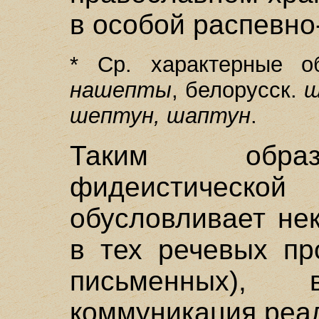
в особой распевно
* Ср. характерные об
нашепты
, белорусск.
шептун, шаптун
.
Таким образ
фидеистическ
обусловливает не
в тех речевых пр
письменных),
коммуникация реал