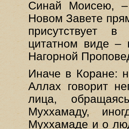
Синай Моисею, – 
Новом Завете пря
присутствует в
цитатном виде – 
Нагорной Пропове
Иначе в Коране: 
Аллах говорит не
лица, обращаяс
Муххамаду, ино
Муххамаде и о лю