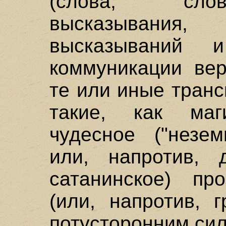
(слова, сло
высказывания, 
высказываний 
коммуникации ве
те или иные тран
такие, как маги
чудесное ("незе
или, напротив, д
сатанинское) про
(или, напротив, г
потусторонним си