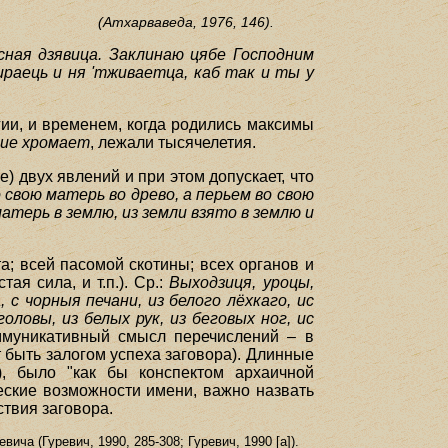
(Атхарваведа, 1976, 146).
сная дзявица. Заклинаю цябе Господним
ираець и ня 'тживаетца, каб так и ты у
ии, и временем, когда родились максимы
ние хромает
, лежали тысячелетия.
) двух явлений и при этом допускает, что
 свою матерь во древо, а перьем во свою
матерь в землю, из земли взято в землю и
а; всей пасомой скотины; всех органов и
ая сила, и т.п.). Ср.:
Выходзиця, уроцы,
 с чорныя печани, из белого лёхкаго, ис
оловы, из белых рук, из беговых ног, ис
оммуникативный смысл перечислений – в
 быть залогом успеха заговора). Длинные
), было "как бы конспектом архаичной
еские возможности имени, важно назвать
ствия заговора.
ча (Гуревич, 1990, 285-308; Гуревич, 1990 [a]).