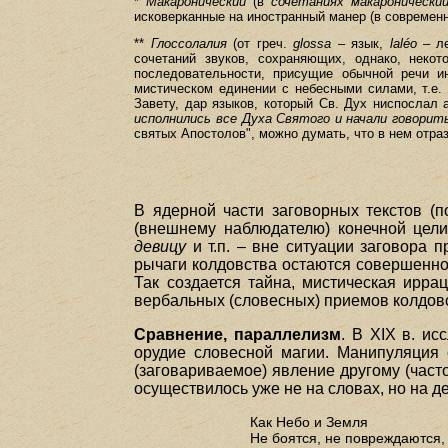
*
Макаронический
(в
сочетаниях макаронический
исковерканные на иностранный манер (в современн
**
Глоссолалия
(от греч.
glossa
– язык,
laléo
– ле
сочетаний звуков, сохраняющих, однако, некот
последовательности, присущие обычной речи ин
мистическом единении с небесными силами, т.е. 
Завету, дар языков, который Св. Дух ниспослал
исполнились все Духа Святого и начали говорит
святых Апостолов", можно думать, что в нем отра
В ядерной части заговорных текстов (п
(внешнему наблюдателю) конечной цели 
девицу
и т.п. – вне ситуации заговора 
рычаги колдовства остаются совершенно
Так создается тайна, мистическая ирр
вербальных (словесных) приемов колдовс
Сравнение, параллелизм
. В XIX в. и
орудие словесной магии. Манипуляция 
(заговариваемое) явление другому (част
осуществилось уже не на словах, но на дел
Как Небо и Земля
Не боятся, не повреждаются,