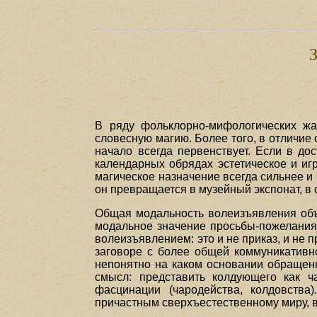
В ряду фольклорно-мифологических жа
словесную магию. Более того, в отличие
начало всегда первенствует. Если в до
календарных обрядах эстетическое и иг
магическое назначение всегда сильнее и 
он превращается в музейный экспонат, в 
Общая модальность волеизъявления объе
модальное значение просьбы-пожелания (
волеизъявлением: это и не приказ, и не п
заговоре с более общей коммуникативно
непонятно на каком основании обращенн
смысл: представить колдующего как ч
фасцинации (чародейства, колдовства
причастным сверхъестественному миру, в