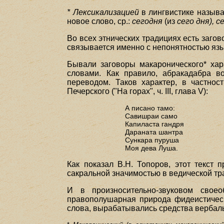
* Лексикализацией
в лингвистике называ
новое слово, ср.:
сегодня
(из
сего дня), 
Во всех этнических традициях есть загов
связывается именно с непонятностью язы
Бывали заговоры макаронического* хара
словами. Как правило, абракадабра в
переводом. Таков характер, в частнос
Печерского ("На горах", ч. III, глава V):
А писано тамо:
Савишраи само
Капиласта гандря
Дараната шантра
Сункара пуруша
Моя дева Луша.
Как показал В.Н. Топоров, этот текст 
сакральной значимостью в ведической тра
И в произносительно-звуковом своео
правополушарная природа фидеистическо
слова, вырабатывались средства вербал