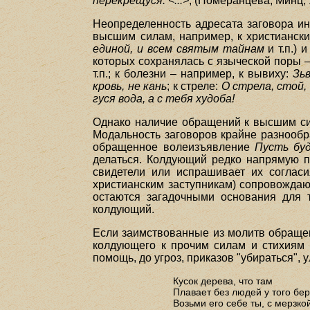
перекрещуся. <...>
; (Померанцева, Минц, 
Неопределенность адресата заговора ин
высшим силам, например, к христиански
единой, и всем святым тайнам
и т.п.) 
которых сохранялась с языческой поры 
т.п.; к болезни – например, к вывиху:
Зьв
кровь, не кань
; к стреле:
О стрела, стой, 
гуся вода, а с тебя худоба!
Однако наличие обращений к высшим сил
Модальность заговоров крайне разнообр
обращенное волеизъявление
Пусть буд
делаться. Колдующий редко напрямую пр
свидетели или испрашивает их согласи
христианским заступникам) сопровождают
остаются загадочными основания для т
колдующий.
Если заимствованные из молитв обращен
колдующего к прочим силам и стихиям 
помощь, до угроз, приказов "убираться",
Кусок дерева, что там
Плавает без людей у того бер
Возьми его себе ты, с мерзко