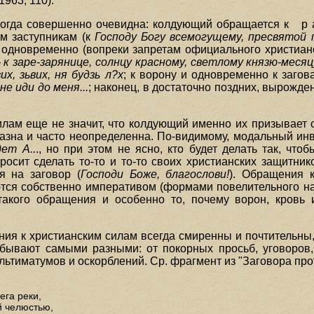
1963, 110).
огда совершенно очевидна: колдующий обращается к р а
м заступникам (к
Господу Богу всемогущему, пресвятой
и одновременно (вопреки запретам официального христиан
–
к заре-зарянице, солнцу красному, светлому князю-меся
их, зьвих, ня будзь л?х
; к ворону и одновременно к заго
не иди до меня...
; наконец, в достаточно поздних, вырожд
ам еще не значит, что колдующий именно их призывает сде
азна и часто неопределенна. По-видимому, модальный инва
ет А..
., но при этом не ясно, кто будет делать так, что
осит сделать то-то и то-то своих христианских защитнико
я на заговор (
Господи Боже, благослови!
). Обращения 
ся собственно императивом (формами повелительного накл
акого обращения и особенно то, почему ворон, кровь и
ия к христианским силам всегда смиренны и почтительн
бывают самыми разными: от покорных просьб, уговоров,
 ультиматумов и оскорблений. Ср. фрагмент из "Заговора про
ега реки,
й челюстью,