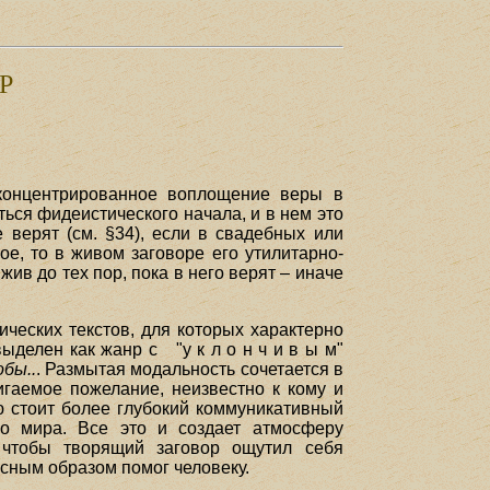
Р
 концентрированное воплощение веры в
ься фидеистического начала, и в нем это
 верят (см. §34), если в свадебных или
е, то в живом заговоре его утилитарно-
ив до тех пор, пока в него верят – иначе
ческих текстов, для которых характерно
ыделен как жанр с "у к л о н ч и в ы м"
бы..
. Размытая модальность сочетается в
игаемое пожелание, неизвестно к кому и
ю стоит более глубокий коммуникативный
го мира. Все это и создает атмосферу
, чтобы творящий заговор ощутил себя
есным образом помог человеку.