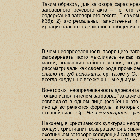
Таким образом, для заговора характерн
заговорного речевого акта – т.е. его 
содержания заговорного текста. В самом 
§36); 2) экстремальны, таинственны и
иррационально содержание сообщения, ос
В чем неопределенность творящего загов
заговаривать часто мыслилась не как и
магии, получения тайного знания, по д
рассматривали как своего рода промысел.
стало на зуб положить
; ср. также у Ос
всегда колдун, но все же он – м е д и у м 
Во-вторых, неопределенность адресанта 
только исполнителем заговора, "заказчик
совпадают в одном лице (особенно это 
иногда встречаются формулы, в которых к
высшей силы. Ср.:
Не я ж угаварала – уг
Наконец, в христианских культурах неоп
колдуя, христианин возвращается в языч
охотничьем заговоре колдующий сам под