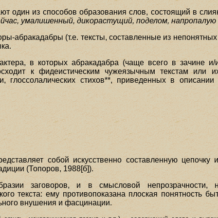
ют один из способов образования слов, состоящий в слия
сейчас, умалишенный, дикорастущий, поделом, напропалую
оры-абракадабры (т.е. тексты, составленные из непонятных 
ка.
ктера, в которых абракадабра (чаще всего в зачине и/
осходит к фидеистическим чужеязычным текстам или 
ти, глоссолалических стихов**, приведенных в описании
представляет собой искусственно составленную цепочку
диции (Топоров, 1988[б]).
бразии заговоров, и в смысловой непрозрачности, 
го текста: ему противопоказана плоская понятность бытов
ьного внушения и фасцинации.