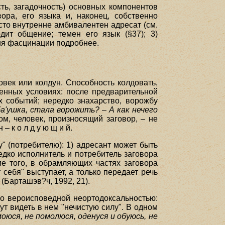
ть, загадочность) основных компонентов
вора, его языка и, наконец, собственно
асто внутренне амбивалентен адресат (см.
дит общение; темен его язык (§37); 3)
вия фасцинации подробнее.
овек или колдун. Способность колдовать,
ленных условиях: после предварительной
х событий; нередко знахарство, ворожбу
ба'ушка, стала ворожить?
–
А как нечего
ом, человек, произносящий заговор, – не
– к о л д у ю щ и й.
" (потребителю): 1) адресант может быть
редко исполнитель и потребитель заговора
ме того, в обрамляющих частях заговора
 себя" выступает, а только передает речь
(Барташэв?ч, 1992, 21).
его вероисповедной неортодоксальностью:
т видеть в нем "нечистую силу". В одном
моюся, не помолюся, оденуся и обуюсь, не