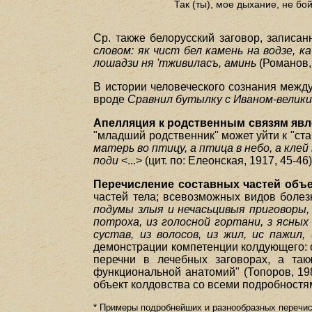
Так (ты), мое дыхание, не бой
Ср. также белорусский заговор, записа
словом: як чист бел камень на водзе, 
лошадзи ня 'тживиласъ, аминь
(Романов, 
В истории человеческого сознания межд
вроде
Сравнил бутылку с Иваном-велики
Апелляция к родственным связям яв
"младший родственник" может уйти к "стар
матерь во птицу, а птица в небо, а клей
поди
<...> (цит. по: Елеонская, 1917, 45-46)
Перечисление составных частей объе
частей тела; всевозможных видов болезне
подумы злыя и нечасьцивыя приговоры, з
потроха, из голосной гортани, з ясных 
сустав, из волосов, из жил, ис пажил,
демонстрации компетенции колдующего: о
перечни в лечебных заговорах, а так
функциональной анатомий" (Топоров, 19
объект колдовства со всеми подробностям
* Примеры подробнейших и разнообразных перечисле