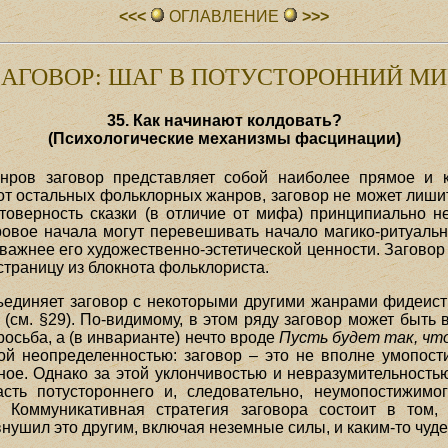
<<<
ОГЛАВЛЕHИЕ
>>>
ЗАГОВОР: ШАГ В ПОТУСТОРОННИЙ МИ
35. Как начинают колдовать?
(Психологические механизмы фасцинации)
нров заговор представляет собой наиболее прямое и
 от остальных фольклорных жанров, заговор не может лишит
стоверность сказки (в отличие от мифа) принципиально не
ровое начала могут перевешивать начало магико-ритуально
важнее его художественно-эстетической ценности. Заговор ж
страницу из блокнота фольклориста.
диняет заговор с некоторыми другими жанрами фидеисти
см. §29). По-видимому, в этом ряду заговор может быть в
росьба, а (в инварианте) нечто вроде
Пусть будет так, что
й неопределенностью: заговор – это не вполне умопост
ое. Однако за этой уклончивостью и невразумительность
асть потустороннего и, следовательно, неумопостижимо
). Коммуникативная стратегия заговора состоит в том
нушил это другим, включая неземные силы, и каким-то чуд