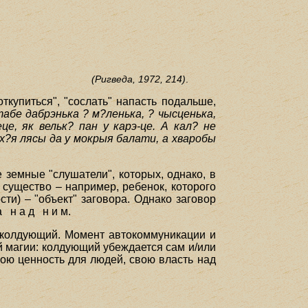
(Ригведа, 1972, 214)
.
ткупиться", "сослать" напасть подальше,
абе дабрэнька ? м?ленька, ? чысценька,
це, як вельк? пан у карэ-це. А кал? не
ух?я лясы да у мокрыя балати, а хваробы
земные "слушатели", которых, однако, в
 существо – например, ребенок, которого
ости) – "объект" заговора. Однако заговор
 н а д н и м.
м колдующий. Момент автокоммуникации и
 магии: колдующий убеждается сам и/или
вою ценность для людей, свою власть над