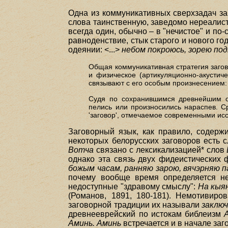
Одна из коммуникативных сверхзадач заг
слова таинственную, заведомо нереалист
всегда один, обычно – в "нечистое" и по
равноденствие, стык старого и нового год
одеянии: <...>
небом покроюсь, зорею по
Общая коммуникативная стратегия загов
и физическое (артикуляционно-акустич
связывают с его особым произнесением
Судя по сохранившимся древнейшим об
пелись или произносились нараспев. С
'заговор', отмечаемое современными ис
Заговорный язык, как правило, содерж
некоторых белорусских заговоров есть 
Вотча
связано с лексикализацией* слов
однако эта связь двух фидеистических
божым часам, ранняю зарою, вячэрняю па
почему вообще время определяется н
недоступные "здравому смыслу":
На кыян
(Романов, 1891, 180-181). Немотивиро
заговорной традиции их называли
заклю
древнееврейский по истокам библеизм
Аминь. Аминь
встречается и в начале за