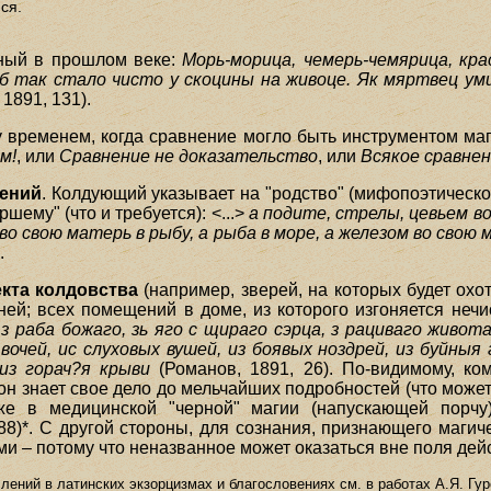
ся.
нный в прошлом веке:
Морь-морица, чемерь-чемярица, кра
каб так стало чисто у скоцины на живоце. Як мяртвец ум
1891, 131).
у временем, когда сравнение могло быть инструментом маг
м!
, или
Сравнение не доказательство
, или
Всякое сравне
лений
. Колдующий указывает на "родство" (мифопоэтическое
шему" (что и требуется): <...>
а подите, стрелы, цевьем во
 во свою матерь в рыбу, а рыба в море, а железом во свою 
.
кта колдовства
(например, зверей, на которых будет охот
й; всех помещений в доме, из которого изгоняется нечист
 раба божаго, зь яго с щираго сэрца, з рациваго живота,
вочей, ис слуховых вушей, из боявых ноздрей, из буйныя г
 из горач?я крыви
(Романов, 1891, 26). По-видимому, к
н знает свое дело до мельчайших подробностей (что может
же в медицинской "черной" магии (напускающей порчу
88)*. С другой стороны, для сознания, признающего магич
и – потому что неназванное может оказаться вне поля дей
ний в латинских экзорцизмах и благословениях см. в работах А.Я. Гуреви