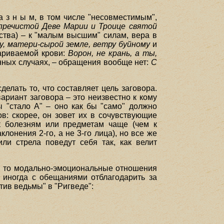
 з н ы м, в том числе "несовместимым",
 пречистой Деве Марии и Троице святой
ства) – к "малым высшим" силам, вера в
цу, матери-сырой земле, ветру буйному
и
вариваемой крови:
Ворон, не крань, а ты,
енных случаях, – обращения вообще нет:
С
лать то, что составляет цель заговора.
риант заговора – это неизвестно к кому
бы "стало А" – оно как бы "само" должно
в: скорее, он зовет их в сочувствующие
к болезням или предметам чаще (чем к
онения 2-го, а не 3-го лица), но все же
ли стрела поведут себя так, как велит
ы, то модально-эмоциональные отношения
 иногда с обещаниями отблагодарить за
тив ведьмы" в "Ригведе":