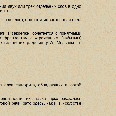
нии двух или трех отдельных слов в одно
и т.п.
квази-слов), при этом их заговорная сила
или в закрепке) сочетается с понятными
их фрагментам с утраченным (забытым)
 хлыстовских радений у А. Мельникова-
 из слов санскрита, обладающих высокой
невнятности их языка ярко сказалась
ой речи; зато здесь, как и в искусстве