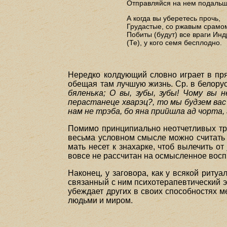
Отправляйся на нем подальш
А когда вы уберетесь прочь,
Грудастые, со ржавым срамо
Побиты (будут) все враги Инд
(Те), у кого семя бесплодно.
Нередко колдующий словно играет в прят
обещая там лучшую жизнь. Ср. в белорус
бяленька; О вы, зубы, зубы! Чому вы н
перастанеце хварэц?, то мы будзем вас 
нам не трэба, бо яна прийшла ад чорта, 
Помимо принципиально неотчетливых тра
весьма условном смысле можно считать "
мать несет к знахарке, чтоб вылечить от
вовсе не рассчитан на осмысленное воспр
Наконец, у заговора, как у всякой рит
связанный с ним психотерапевтический 
убеждает других в своих способностях м
людьми и миром.