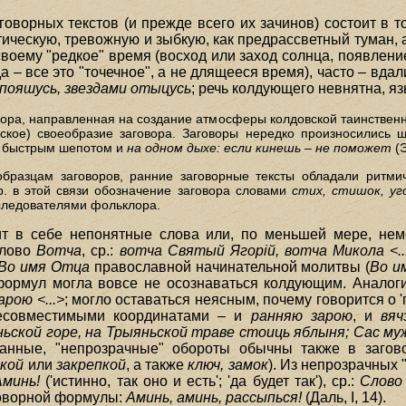
оворных текстов (и прежде всего их зачинов) состоит в т
ическую, тревожную и зыбкую, как предрассветный туман,
-своему "редкое" время (восход или заход солнца, появлени
а – все это "точечное", а не длящееся время), часто – вдал
дпояшусь, звездами отыцусь
; речь колдующего невнятна, яз
ора, направленная на создание атмосферы колдовской таинственно
еское) своеобразие заговора. Заговоры нередко произносились ш
: быстрым шепотом и
на одном дыхе: если кинешь – не поможет
(Э
разцам заговоров, ранние заговорные тексты обладали ритмич
р. в этой связи обозначение заговора словами
стих, стишок, уг
следователями фольклора.
ит в себе непонятные слова или, по меньшей мере, нем
слово
Вотча
, ср.:
вотча Святый Ягорiй, вотча Микола <..
Во имя Отца
православной начинательной молитвы (
Во и
 формул могла вовсе не осознаваться колдующим. Анало
рою <...>
; могло оставаться неясным, почему говорится о '
есовместимыми координатами – и
ранняю зарою
, и
вяч
ьской горе, на Трыяньской траве стоиць яблыня; Сас муж
ванные, "непрозрачные" обороты обычны также в загов
чкой
или
закрепкой
, а также
ключ, замок
). Из непрозрачных 
Аминь!
('истинно, так оно и есть'; 'да будет так'), ср.:
Слово 
говорной формулы:
Аминь, аминь, рассыпься!
(Даль, I, 14).