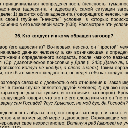
а принципиальная неопределенность (неясность, туманнос
участников (адресанта и адресата), самой ситуации заго
деле: 1) двоится облик адресанта (говорящего); неясен, ч
 в своей глубине "нечисты" условия, в которых происхо
обенно в его ключевой части (§38). Рассмотрим эти усло
36. Кто колдует и к кому обращен заговор?
ор (его адресанта)? Во-первых, неясно, он "простой" чел
значально данная человеку, а как возникающая в опреде
остижении определенного возраста, после каких-то важны
 (Ср. диалогическое присловье у Даля (I, 243):
Давно ль, 
тровского:
Колдун не колдун, а слово знает
.) Таким образ
и, хотя бы в момент колдовства, он ведет себя как колдун, он 
заговора связана с двоякостью его отношения к "заказчику
ом" в таком случае является другой человек; 2) однако не
характерно для пастушьих и охотничьих заговоров). Кро
олдующий говорит, что это не его слова или что он "не от
аварау сам Госпадз? ?сус Хрыстос, не мой дух, да Господн?
ределенность образа того, кто творит заговор, связана с 
ество или по меньшей мере в двоеверие. Окружающие могу
черкивает свое нехристинство:
Встану я раб (имярек) не у