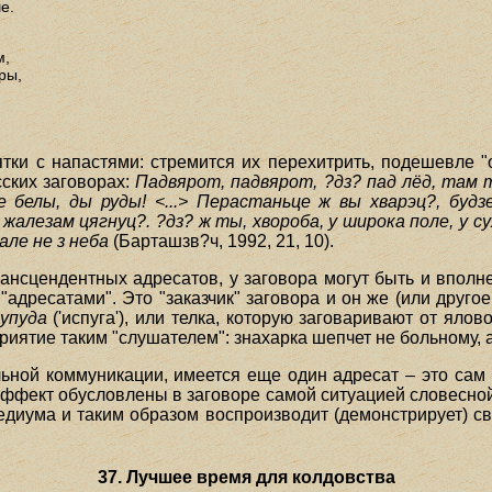
е.
м,
ры,
ки с напастями: стремится их перехитрить, подешевле "о
ских заговорах:
Падвярот, падвярот, ?дз? пад лёд, там т
е белы, ды руды! <...> Перастаньце ж вы хварэц?, будзе
жалезам цягнуц?. ?дз? ж ты, хвороба, у широка поле, у с
але не з неба
(Барташзв?ч, 1992, 21, 10).
нсцендентных адресатов, у заговора могут быть и вполне 
адресатами". Это "заказчик" заговора и он же (или другое
упуда
('испуга'), или телка, которую заговаривают от ялов
иятие таким "слушателем": знахарка шепчет не больному, а
уальной коммуникации, имеется еще один адресат – это са
эффект обусловлены в заговоре самой ситуацией словесной
едиума и таким образом воспроизводит (демонстрирует) с
37. Лучшее время для колдовства