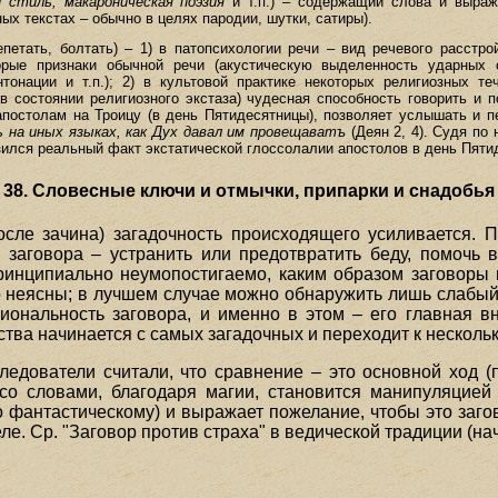
 стиль, макароническая поэзия
и т.п.) – содержащий слова и выраже
ых текстах – обычно в целях пародии, шутки, сатиры).
петать, болтать) – 1) в патопсихологии речи – вид речевого расстр
орые признаки обычной речи (акустическую выделенность ударных 
тонации и т.п.); 2) в культовой практике некоторых религиозных т
в состоянии религиозного экстаза) чудесная способность говорить и 
 апостолам на Троицу (в день Пятидесятницы), позволяет услышать и 
ь на иных языках, как Дух давал им провещаватъ
(Деян 2, 4). Судя по
зился реальный факт экстатической глоссолалии апостолов в день Пятиде
38. Словесные ключи и отмычки, припарки и снадобья
осле зачина) загадочность происходящего усиливается.
заговора – устранить или предотвратить беду, помочь в
принципиально неумопостигаемо, каким образом заговоры
 неясны; в лучшем случае можно обнаружить лишь слабый
ациональность заговора, и именно в этом – его главная
тва начинается с самых загадочных и переходит к несколь
сследователи считали, что сравнение – это основной ход 
со словами, благодаря магии, становится манипуляцие
о фантастическому) и выражает пожелание, чтобы это заго
е. Ср. "Заговор против страха" в ведической традиции (начал