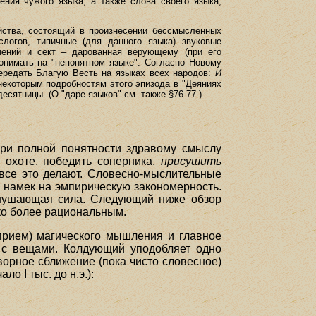
ния чужого языка, а также слова своего языка,
ойства, состоящий в произнесении бессмысленных
слогов, типичные (для данного языка) звуковые
ечений и сект – дарованная верующему (при его
понимать на "непонятном языке". Согласно Новому
передать Благую Весть на языках всех народов:
И
 некоторым подробностям этого эпизода в "Деяниях
сятницы. (О "даре языков" см. также §76-77.)
 При полной понятности здравому смыслу
 охоте, победить соперника,
присушить
 все это делают. Словесно-мыслительные
 намек на эмпирическую закономерность.
 внушающая сила. Следующий ниже обзор
ко более рациональным.
(прием) магического мышления и главное
й с вещами. Колдующий уподобляет одно
ворное сближение (пока чисто словесное)
о I тыс. до н.э.):