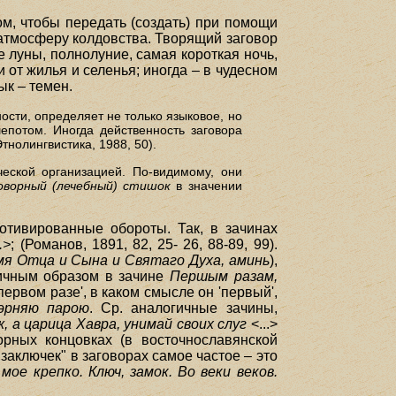
ом, чтобы передать (создать) при помощи
 атмосферу колдовства. Творящий заговор
е луны, полнолуние, самая короткая ночь,
и от жилья и селенья; иногда – в чудесном
ык – темен.
сти, определяет не только языковое, но
епотом. Иногда действенность заговора
тнолингвистика, 1988, 50).
еской организацией. По-видимому, они
оворный (лечебный) стишок
в значении
отивированные обороты. Так, в зачинах
.>
; (Романов, 1891, 82, 25- 26, 88-89, 99).
мя Отца и Сына и Святаго Духа, аминь
),
гичным образом в зачине
Першым разам,
первом разе', в каком смысле он 'первый',
эрняю парою
. Ср. аналогичные зачины,
, а царица Хавра, унимай своих слуг
<...>
орных концовках (в восточнославянской
"заключек" в заговорах самое частое – это
мое крепко. Ключ, замок. Во веки веков.