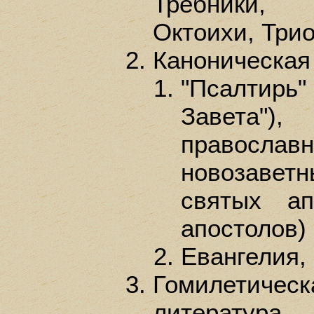
Требники,
Октоихи, Триод
Каноническая
"Псалтирь
Завета")
православн
новозаве
святых ап
апостолов)
Евангелия, 
Гомилетическ
литература