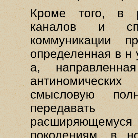
Кроме того, в р
каналов и спо
коммуникации пр
определенная в н у
а, направленн
антиномических
смысловую пол
передавать 
расширяющемуся 
поколениям, в н