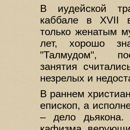
В иудейской тр
каббале в XVII 
только женатым м
лет, хорошо зн
"Талмудом", по
занятия считали
незрелых и недост
В раннем христиан
епископ, а исполн
– дело дьякона.
кафизма верующи