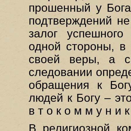
прошенный у Бога
подтверждений не
залог успешного
одной стороны, в
своей веры, а с
следовании опреде
обращения к Бог
людей к Богу – эт
в т о к о м м у н и к
В религиозной ко