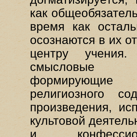
как общеобязатель
время как остал
осознаются в их 
центру учения.
смысловые пр
формирующи
религиозного со
произведения, ис
культовой деятель
и конфессио