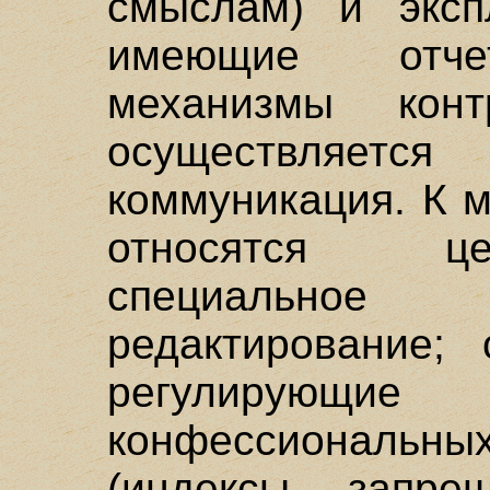
смыслам) и экспл
имеющие отче
механизмы кон
осуществляе
коммуникация. К 
относятся це
специальное 
редактирование; 
регулирующ
конфессиональны
(индексы запре