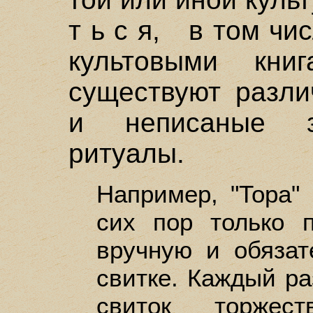
т ь с я, в том чис
культовыми кни
существуют разли
и неписаные з
ритуалы.
Например, "Тора" 
сих пор только п
вручную и обязат
свитке. Каждый ра
свиток торжес