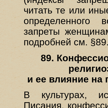
читать те или ины
определенного в
запреты женщинам
подробней см. §89
89. Конфесси
религио
и ее влияние на
В культурах, и
Писания, конфесс