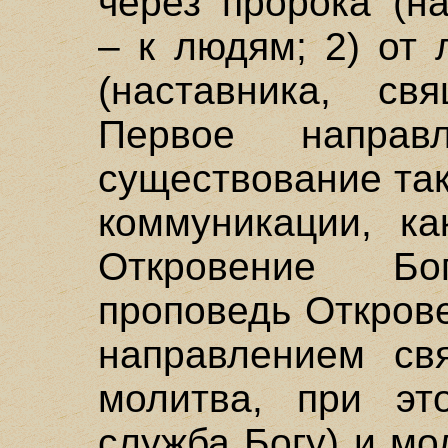
через пророка (н
– к людям; 2) от
(наставника, св
Первое направл
существование та
коммуникации, к
Откровение Б
проповедь Откров
направлением св
молитва, при это
служба Богу) и мо