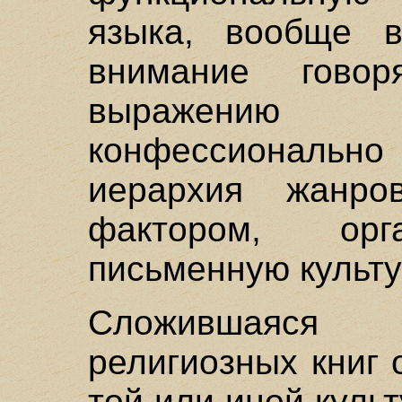
языка, вообще в
внимание гово
выражению 
конфессиональ
иерархия жанро
фактором, орг
письменную культу
Сложившаяся 
религиозных книг 
той или иной культ