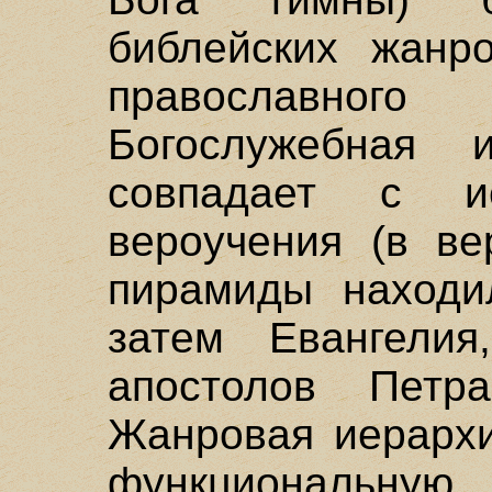
библейских жанро
православног
Богослужебная 
совпадает с ие
вероучения (в ве
пирамиды находи
затем Евангели
апостолов Петр
Жанровая иерархи
функциональн