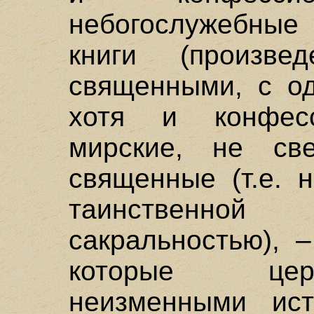
небогослужебные 
книги (произвед
священными, с од
хотя и конфесс
мирские, не св
священные (т.е. 
таинственно
сакральностью), 
которые цер
неизменными ист