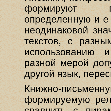
формируют п
определенную и е 
неодинаковой зна
текстов, с разны
использованию и
разной мерой доп
другой язык, пере
Книжно-письм
формируемую рел
сравнить с пира