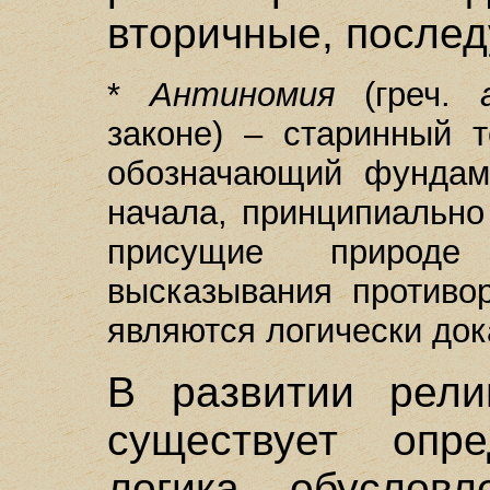
вторичные, после
*
Антиномия
(греч.
законе) – старинный 
обозначающий фундам
начала, принципиально
присущие природе
высказывания противо
являются логически до
В развитии рели
существует опре
логика, обуслов