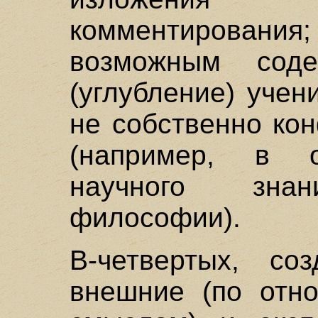
комментировани
возможным соде
(углубление) учен
не собственно ко
(например, в о
научного знан
философии).
В-четвертых, со
внешние (по отн