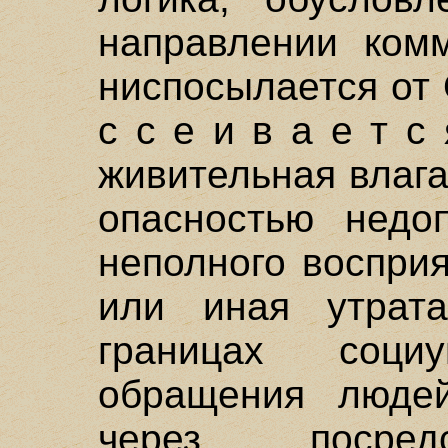
направлении комм
ниспосылается от 
с с е и в а е т с
живительная влага
опасностью недоп
неполного воспри
или иная утрат
границах соци
обращения люде
через посред