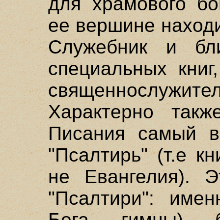
для храмового бо
ее вершине находи
Служебник и бл
специальных книг
священнослуж
Характерно такж
Писания самый в
"Псалтирь" (т.е кн
не Евангелия). 
"Псалтири": име
Бога гимны) 