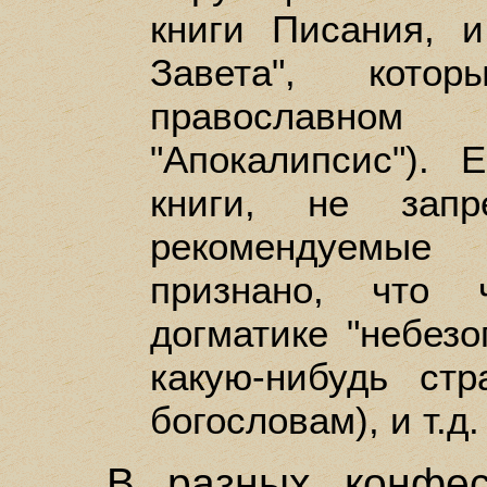
книги Писания, 
Завета", кот
православном
"Апокалипсис"). 
книги, не зап
рекомендуемые 
признано, что 
догматике "небезо
какую-нибудь ст
богословам), и т.д.
В разных конфес