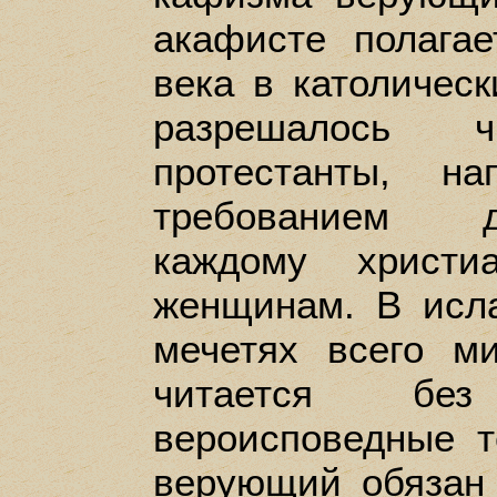
акафисте полагае
века в католичес
разрешалось 
протестанты, н
требованием д
каждому христи
женщинам. В исл
мечетях всего м
читается бе
вероисповедные т
верующий обязан 