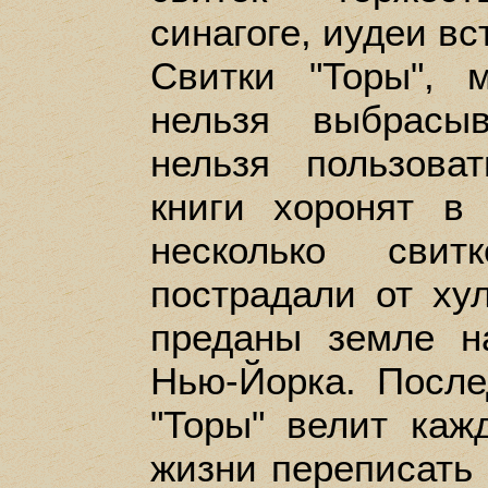
синагоге, иудеи вс
Свитки "Торы", м
нельзя выбрасы
нельзя пользова
книги хоронят в 
несколько свит
пострадали от ху
преданы земле н
Нью-Йорка. После
"Торы" велит каж
жизни переписать 