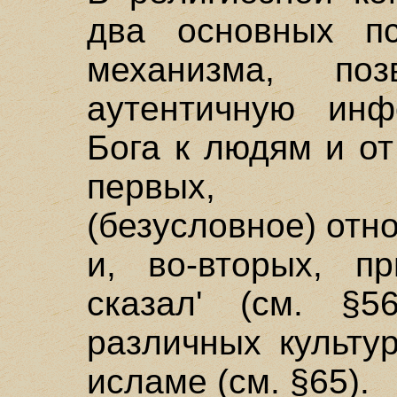
два основных пси
механизма, поз
аутентичную ин
Бога к людям и от
первых, нек
(безусловное) отно
и, во-вторых, 
сказал' (см. §
различных культу
исламе (см. §65).