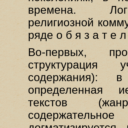
времена. Лог
религиозной комм
ряде о б я з а т е 
Во-первых, про
структурация у
содержания): 
определенная 
текстов (жа
содержатель
догматизируется,