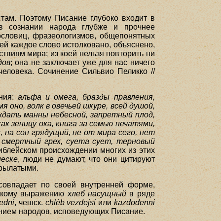
там. Поэтому Писание глубоко входит в
 в сознании народа глубже и прочнее
пословиц, фразеологизмов, общепонятных
оей каждое слово истолковано, объяснено,
твиям мира; из коей нельзя повторить ни
дов
; она не заключает уже для нас ничего
 человека. Сочинение Сильвио Пеликко //
ания:
альфа и омега, бразды правления,
я оно, волк в овечьей шкуре, всей душой,
 ждать манны небесной, запретный плод,
ак зеницу ока, книга за семью печатями,
 на сон грядущий, не от мира сего, нет
, смертный грех, суета сует, терновый
библейском происхождении многих из этих
песке
, люди не думают, что они цитируют
крылатыми.
совпадает по своей внутренней форме,
усскому выражению
хлеб насущный
в ряде
edni
, чешск.
chléb vezdejsi
или
kazdodenni
янием народов, исповедующих Писание.