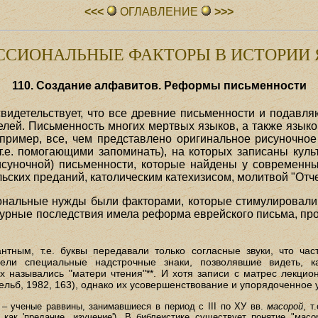
<<<
ОГЛАВЛЕHИЕ
>>>
ССИОНАЛЬНЫЕ ФАКТОРЫ В ИСТОРИИ 
110. Создание алфавитов. Реформы письменности
видетельствует, что все древние письменности и подав
елей. Письменность многих мертвых языков, а также язык
пример, все, чем представлено оригинальное рисуночное
т.е. помогающими запоминать), на которых записаны кул
исуночной) письменности, которые найдены у современ
ских преданий, католическим катехизисом, молитвой "Отче н
иональные нужды были факторами, которые стимулировал
турные последствия имела реформа еврейского письма, пров
тным, т.е. буквы передавали только согласные звуки, что ча
ели специальные надстрочные знаки, позволявшие видеть, к
х назывались "матери чтения"**. И хотя записи с матрес лекцио
ельб, 1982, 163), однако их усовершенствование и упорядоченное 
) – ученые раввины, занимавшиеся в период с III по ХУ вв.
масорой
, т
как 'предание, изучение'). В библеистике существует понятие "масор