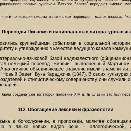
охранившиеся полные рукописи "Ветхого Завета" передают именно ма
 книги по истории письма в латинском переводе –
matres lectionis
, 'м
1. Переводы Писания и национальные литературные яз
овились крупнейшими событиями в социальной истории 
ритету и утверждению в качестве ведущего канала коммуни
териально-языковой базой наддиалектного (общенациона
ал немецкий перевод "Библии", выполненный Мартином 
). Аналогичное объединяющее значение имели знаменитая
й "Новый Завет" Вука Караджича (1847). В своих культура
создателей и стилистическому совершенству, они служили 
ловарей.
я была создана уже во второй половине XIV в. (в Славии это был пер
112. Обогащение лексики и фразеологии
ыка в богослужении, в проповеди, молитве обогащал
ию в языке новых видов речи – аллегорической, аб