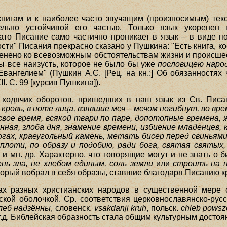
нигам и к наиболее часто звучащим (произносимым) текс
тельно устойчивой его частью. Только язык укоренен
зато Писание само частично проникает в язык – в виде 
сти" Писания прекрасно сказано у Пушкина: "Есть книга, к
енено ко всевозможным обстоятельствам жизни и происшес
ы все наизусть, которое не было бы уже
пословицею наро
Евангелием" (Пушкин А.С. [Рец. на кн.:] Об обязанностях
II. С. 99 [курсив Пушкина]).
 ходячих оборотов, пришедших в наш язык из Св. Пис
ровь, в поте лица, взявшие меч – мечом погибнут, во врем
свое время, всякой твари по паре, допотопные времена,
ая, злоба дня, знамение времени, избиение младенцев, к
огах, краеугольный камень, метать бисер перед свиньями,
плоти, по образу и подобию, ради бога, святая святых
й
и мн. др. Характерно, что говорящие могут и не знать о 
ень зла, не хлебом единым, соль земли
или
строить на 
оторый вобрал в себя образы, ставшие благодаря Писанию 
ах разных христианских народов в существенной мере 
ской оболочкой. Ср. соответствия церковнославянско-р
леб надзённы
, словенск.
vsakdanji kruh
, польск.
chleb powsz
т.д. Библейская образность стала общим культурным досто