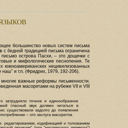
ЯЗЫКОВ
ляющее большинство новых систем письма
ов с бедной традицией письма ограничена
 письмо острова Пасхи, – это дощечки с
ьтовые и мифологические песнопения. Те
ных южноамериканских нецивилизованных
аш" и т.п. (Фридрих, 1979, 192-206).
и многие важные реформы письменности.
еденная масоретами на рубеже VII и VIII
сто затрудняло точное и единообразное
акой гласный звук должен читаться в
нис существовали задолго до появления
употребление – это заслуга масоретов.
.е. редактированием, кодификацией и толкованием
етской редакции" (или "масоретского перевода")