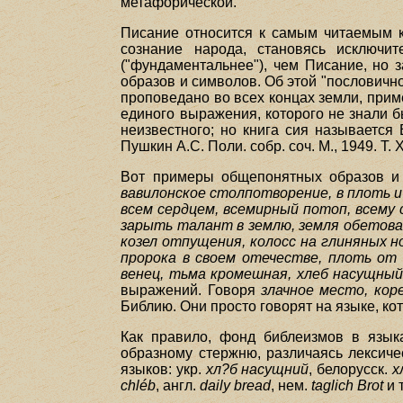
метафорической.
Писание относится к самым читаемым к
сознание народа, становясь исключи
("фундаментальнее"), чем Писание, но 
образов и символов. Об этой "пословично
проповедано во всех концах земли, прим
единого выражения, которого не знали б
неизвестного; но книга сия называется 
Пушкин А.С. Поли. собр. соч. М., 1949. Т. X
Вот примеры общепонятных образов и
вавилонское столпотворение, в плоть и к
всем сердцем, всемирный потоп, всему 
зарыть талант в землю, земля обетованн
козел отпущения, колосс на глиняных н
пророка в своем отечестве, плоть от 
венец, тьма кромешная, хлеб насущны
выражений. Говоря
злачное место, кор
Библию. Они просто говорят на языке, к
Как правило, фонд библеизмов в язык
образному стержню, различаясь лексиче
языков: укр.
хл?б насущний
, белорусск.
х
chléb
, англ.
daily bread
, нем.
taglich Brot
и 