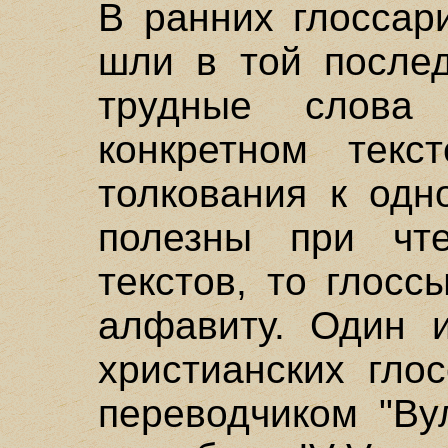
В ранних глоссар
шли в той послед
трудные слова
конкретном текст
толкования к одн
полезны при чт
текстов, то глосс
алфавиту. Один 
христианских гло
переводчиком "Ву