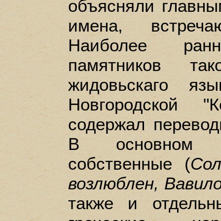
объясняли главны
имена, встреч
Наиболее ран
памятников та
жидовьскаго яз
Новгородской "
содержал перевод
В основном т
собственные (
Со
возлюблен, Вавил
также и отдельн