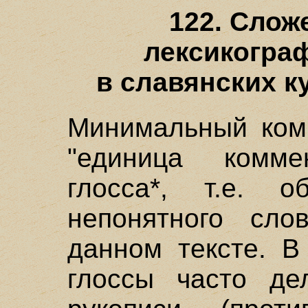
122. Слож
лексикогра
в славянских ку
Минимальный комм
"единица комме
глосса*, т.е. о
непонятного сл
данном тексте. В
глоссы часто де