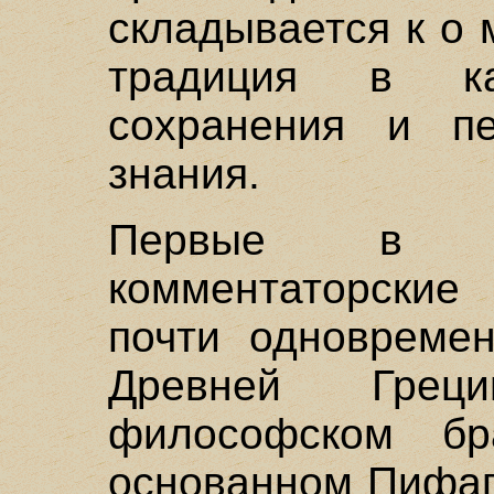
складывается к о м
традиция в ка
сохранения и пе
знания.
Первые в ис
комментаторские
почти одновремен
Древней Грец
философском бра
основанном Пифаго