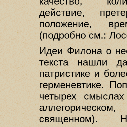
качество, коли
действие, прете
положение, вр
(подробно см.: Лос
Идеи Филона о не
текста нашли д
патристике и боле
герменевтике. По
четырех смыслах
аллегорическо
священном).