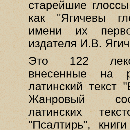
старейшие глоссы
как "Ягичевы гл
имени их перво
издателя И.В. Ягич
Это 122 лекси
внесенные на р
латинский текст 
Жанровый сос
латинских текс
"Псалтирь", книг