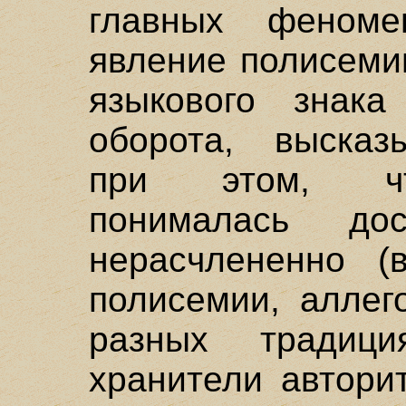
главных феноме
явление полисемии
языкового знака 
оборота, высказы
при этом, чт
понималась до
нерасчлененно (
полисемии, аллег
разных традиц
хранители автори