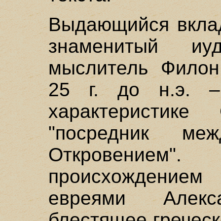
Выдающийся вклад
знаменитый иуде
мыслитель Филон 
25 г. до н.э. –
характеристике
"посредник м
Откровение
происхождением 
евреями Алекс
блестящее гречес