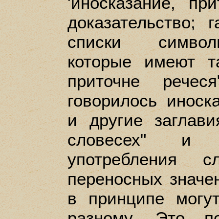
'иносказание, при
доказательство; г
списки символи
которые имеют т
приточне речес
говорилось иноска
и другие заглави
словесех" и т
употребления 
переносных значе
в принципе могут
разному. Это п