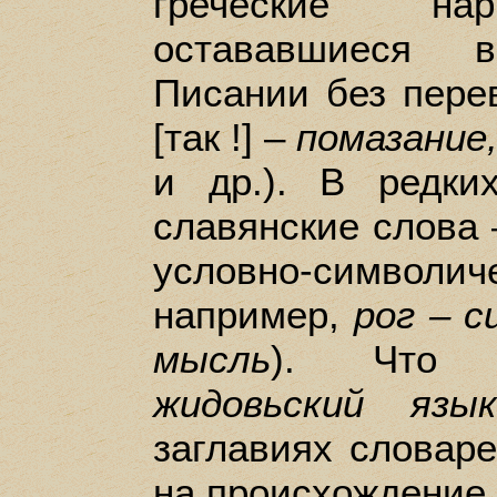
греческие нар
остававшиеся в
Писании без пере
[так !] –
помазание,
и др.). В редки
славянские слова 
условно-символи
например,
рог – с
мысль
). Что к
жидовьский язы
заглавиях словаре
на происхождение 