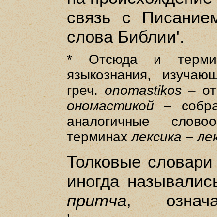
связь с Писанием:
слова Библии'.
* Отсюда и терм
языкознания, изучаю
греч.
onomastikos
– от
ономастикой
– собра
аналогичные слово
терминах
лексика – ле
Толковые словари
иногда называли
притча
, означа