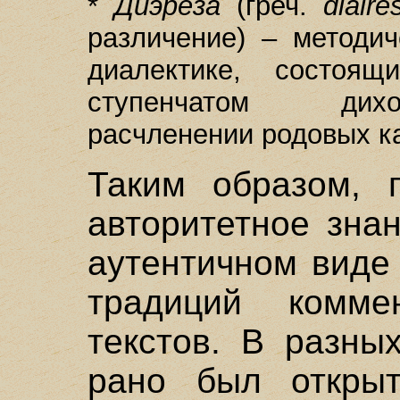
*
Диэреза
(греч.
diaire
различение) – методи
диалектике, состоя
ступенчатом дихо
расчленении родовых ка
Таким образом, п
авторитетное зна
аутентичном виде
традиций комме
текстов. В разны
рано был откры