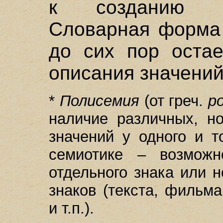
к созданию т
Словарная форма 
до сих пор оста
описания значений
*
Полисемия
(от греч.
po
наличие различных, н
значений у одного и т
семиотике – возможн
отдельного знака или 
знаков (текста, фильм
и т.п.).