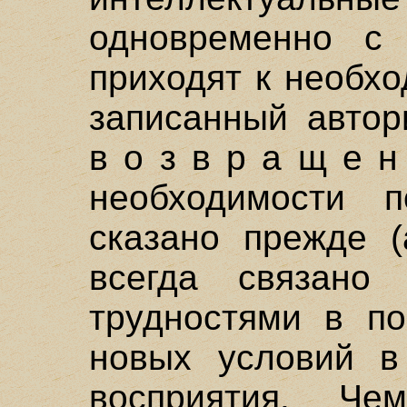
одновременно с 
приходят к необх
записанный автор
в о з в р а щ е 
необходимости 
сказано прежде (
всегда связан
трудностями в по
новых условий 
восприятия. Ч