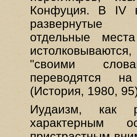
Конфуция. В IV в
развернутые тр
отдельные мест
истолковываютс
"своими слов
переводятся н
(История, 1980, 95)
Иудаизм, как 
характерным 
пристрастным вни