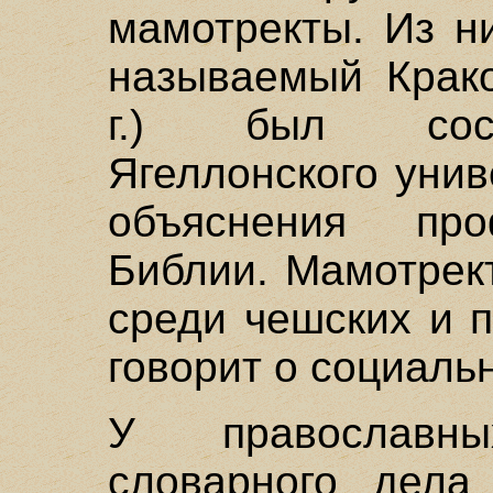
мамотректы. Из н
называемый Крако
г.) был сост
Ягеллонского уни
объяснения пр
Библии. Мамотрек
среди чешских и п
говорит о социаль
У православн
словарного дела