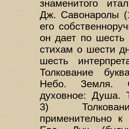
знаменитого итал
Дж. Савонаролы (
его собственноруч
он дает по шесть
стихам о шести д
шесть интерпрет
Толкование букв
Небо. Земля. С
духовное: Душа. 
3) Толковани
применительно к 