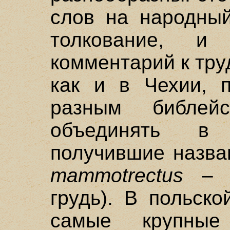
слов на народный
толкование, и р
комментарий к тру
как и в Чехии, п
разным библей
объединять в
получившие назв
mammotrectus
– к
грудь). В польск
самые крупны