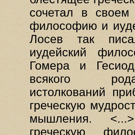
сочетал в своем 
философию и иуде
Лосев так пис
иудейский фило
Гомера и Гесиод
всякого рода
истолкований при
греческую мудрос
мышления. <..
греческую фил