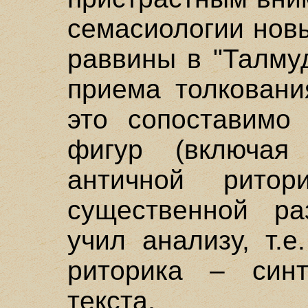
семасиологии нов
раввины в "Талму
приема толковани
это сопоставимо
фигур (включая
античной рито
существенной ра
учил анализу, т.е
риторика – синт
текста.