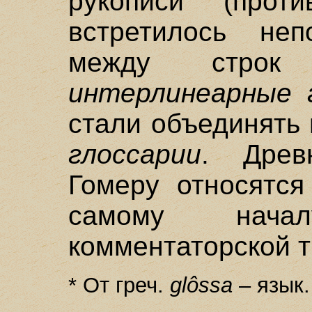
рукописи (прот
встретилось неп
между строк 
интерлинеарные 
стали объединять 
глоссарии
. Древ
Гомеру относятся 
самому начал
комментаторской т
* От греч.
glôssa
– язык.