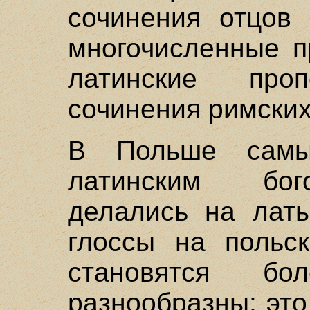
сочинения отцов 
многочисленные п
латинские про
сочинения римских
В Польше самы
латинским бог
делались на латы
глоссы на польск
становятся б
разнообразны: эт