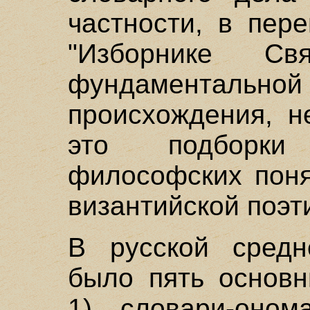
частности, в пер
"Изборнике Св
фундаментальной 
происхождения, н
это подборки
философских поня
византийской поэт
В русской средн
было пять основн
1) словари-оном