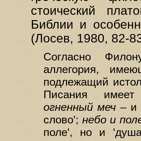
стоический плат
Библии и особенн
(Лосев, 1980, 82-83
Согласно Филон
аллегория, име
подлежащий истол
Писания имеет 
огненный меч
– и 
слово';
небо и пол
поле', но и 'душ