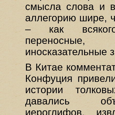
смысла слова и в
аллегорию шире, ч
– как всяког
переносные,
иносказательные з
В Китае коммента
Конфуция привели
истории толков
давались объ
иероглифов, изв