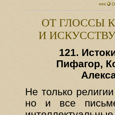
<<<
О
ОТ ГЛОССЫ 
И ИСКУССТВ
121. Исток
Пифагор, К
Алекс
Не только религии
но и все письм
интеллектуаль