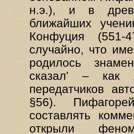
н.э.), и в дре
ближайших учени
Конфуция (551-4
случайно, что им
родилось знам
сказал' – как 
передатчиков авт
§56). Пифагор
составлять комме
открыли феном