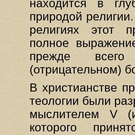
находится в глу
природой религии.
религиях этот п
полное выражение
прежде всего
(отрицательном) бо
В христианстве п
теологии были ра
мыслителем V (и
которого прин