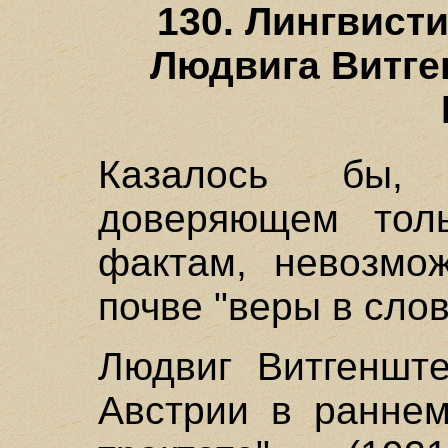
130. Лингвист
Людвига Витге
Казалось бы, 
доверяющем толь
фактам, невозмо
почве "веры в слов
Людвиг Витгенште
Австрии в раннем