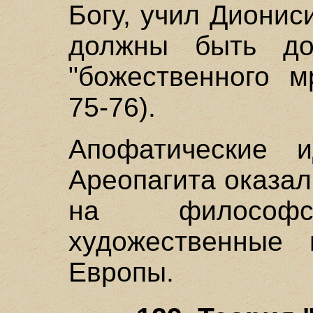
Богу, учил Диони
должны быть до
"божественного м
75-76).
Апофатические и
Ареопагита оказа
на филосо
художественные 
Европы.