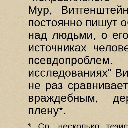
Мур, Витгенштей
постоянно пишут о
над людьми, о его
источниках челов
псевдопробле
исследованиях" Ви
не раз сравнивае
враждебным, д
плену*.
* Ср. несколько тези