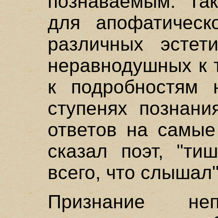
познаваемым. Так
для апофатическ
различных эстети
неравнодушных к 
к подробностям 
ступенях познани
ответов на самые
сказал поэт, "ти
всего, что слышал"
Признание неп