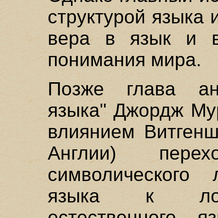
структурой языка 
вера в язык и в
понимания мира.
Позже глава анг
языка" Джордж Мур
влиянием Витгенш
Англии) пере
символического л
языка к логи
естественного 