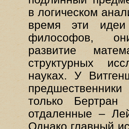
в логическом анал
время эти идеи
философов, о
развитие матем
структурных ис
науках. У Витген
предшественники
только Бертран
отдаленные – Лей
Однако главный и