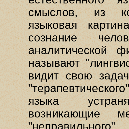
смыслов, из ко
языковая карти
сознание чело
аналитической ф
называют "лингви
видит свою задач
"терапевтическо
языка устраня
возникающие м
"неправильного"