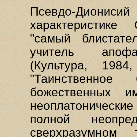
Псевдо-Диони
характеристике
"самый блистате
учитель апофа
(Культура, 1984
"Таинственное
божественных и
неоплатоническ
полной неопре
сверхразумном