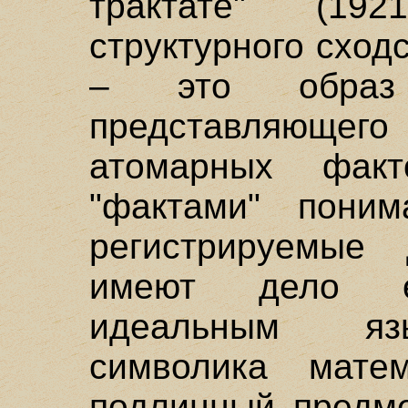
трактате" (19
структурного сход
– это образ 
представляющ
атомарных фак
"фактами" поним
регистрируемые
имеют дело ес
идеальным яз
символика матем
подлинный предм