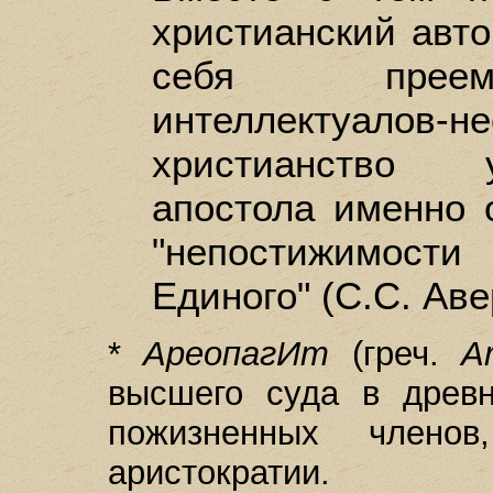
христианский авт
себя преем
интеллектуалов-не
христианство 
апостола именно 
"непостижимост
Единого" (С.С. Аве
*
АреопагИт
(греч.
A
высшего суда в древн
пожизненных членов
аристократии.