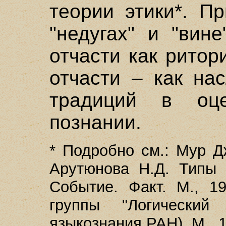
теории этики*. П
"недугах" и "вин
отчасти как ритор
отчасти – как на
традиций в оц
познании.
* Подробно см.: Мур Д
Арутюнова Н.Д. Типы 
Событие. Факт. М., 1
группы "Логический
языкознания РАН). M., 19