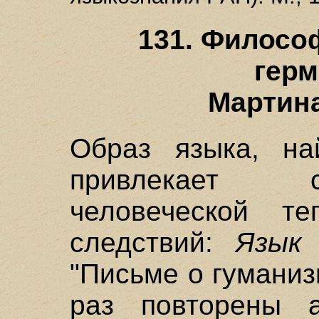
131. Филосо
герм
Мартина
Образ языка, на
привлекает с
человеческой те
следствий:
Язык
"Письме о гуманиз
раз повторены 