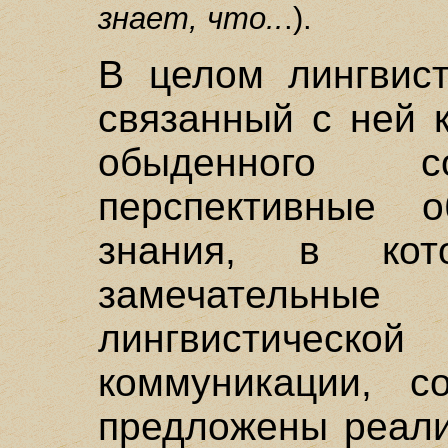
знает, что..
.).
В целом лингвис
связанный с ней 
обыденного 
перспективные о
знания, в ко
замечатель
лингвистическо
коммуникации, со
предложены реали