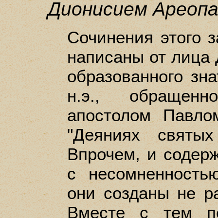
Дионисием Ареоп
Сочинения этого з
написаны от лица 
образованного зна
н.э., обращенн
апостолом Павло
"Деяниях святых
Впрочем, и содерж
с несомненностью
они созданы не р
Вместе с тем п