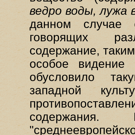
ведро воды, лужа 
данном случае 
говорящих ра
содержание, таки
особое видение 
обусловило так
западной культ
противопост
содержания
"среднеевропейско