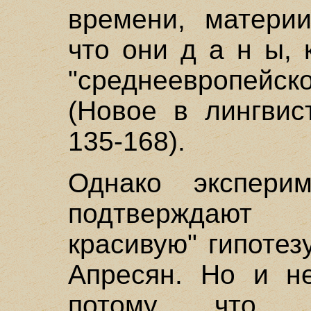
времени, матери
что они д а н ы, 
"среднеевропейск
(Новое в лингвис
135-168).
Однако экспери
подтверждают
красивую" гипотез
Апресян. Но и не
потому что м