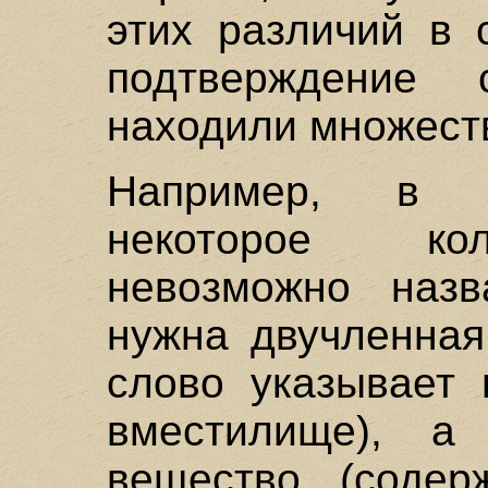
этих различий в 
подтверждение 
находили множест
Например, в е
некоторое ко
невозможно наз
нужна двучленная
слово указывает 
вместилище), 
вещество (содер