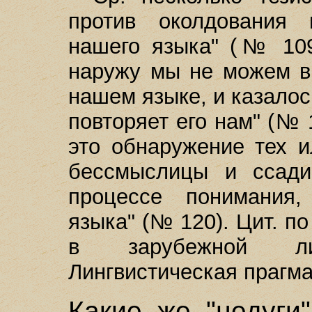
против околдования 
нашего языка" (№ 109
наружу мы не можем в
нашем языке, и казалос
повторяет его нам" (№ 
это обнаружение тех 
бессмыслицы и ссади
процессе понимания,
языка" (№ 120). Цит. п
в зарубежной ли
Лингвистическая прагмат
Какие же "недуги