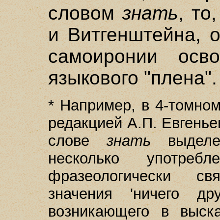
словом
знать
, то
и Витгенштейна, 
самоиронии осво
языкового "плена".
* Например, в 4-томно
редакцией А.П. Евгеньев
слове
знать
выделен
несколько употре
фразеологически св
значения 'ничего дру
возникающего в выск