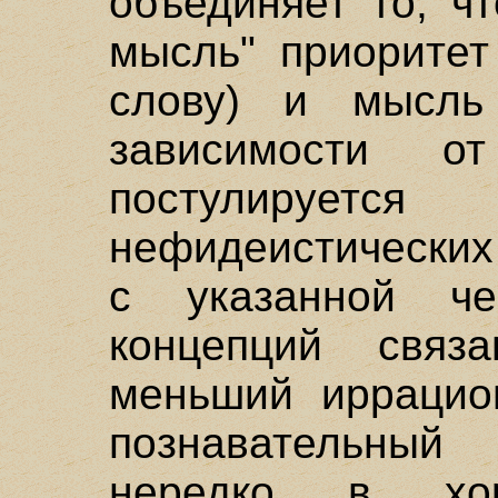
объединяет то, ч
мысль" приоритет
слову) и мысль
зависимости 
постулируется
нефидеистических
с указанной че
концепций свя
меньший иррацио
познавательный 
нередко в хо