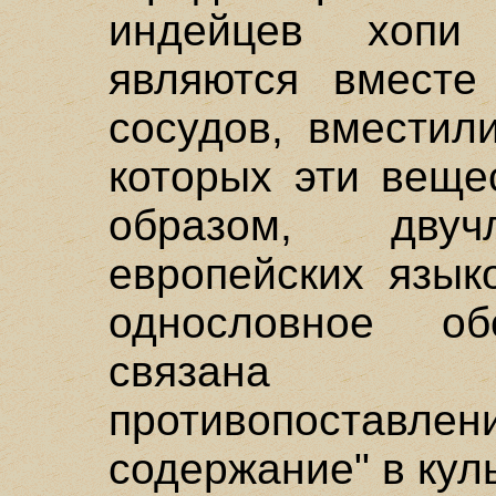
индейцев хопи
являются вместе
сосудов, вместил
которых эти веще
образом, двуч
европейских язык
однословное о
связана н
противопоста
содержание" в куль