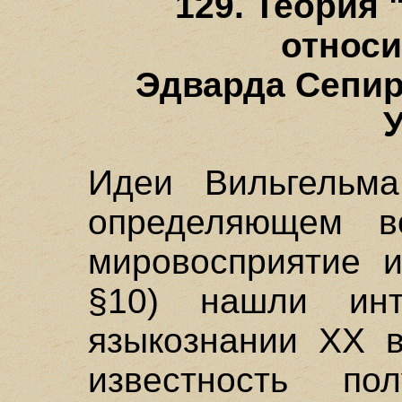
129. Теория 
относи
Эдварда Сепир
Идеи Вильгельм
определяющем в
мировосприятие и
§10) нашли инт
языкознании XX 
известность по