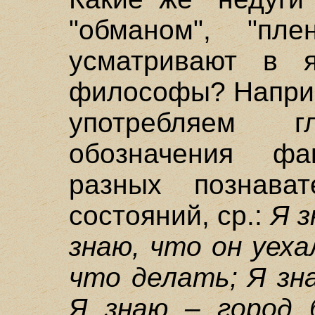
"обманом", "пле
усматривают в я
философы? Наприм
употребляем 
обозначения фа
разных познава
состояний, ср.:
Я з
знаю, что он уеха
что делать; Я зн
Я знаю – город 