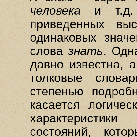
человека
и т.д.
приведенных выс
одинаковых значе
слова
знать
. Одн
давно известна, 
толковые слова
степенью подробн
касается логичес
характеристик
состояний, кото