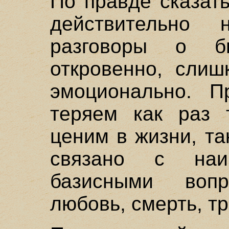
По правде сказат
действительно
разговоры о б
откровенно, слиш
эмоционально. П
теряем как раз 
ценим в жизни, та
связано с наи
базисными воп
любовь, смерть, тр