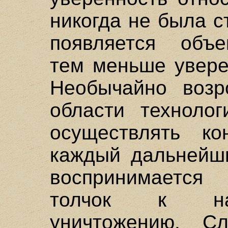
никогда не была 
появляется объе
тем меньше увере
Необычайно возр
области техноло
осуществлять к
каждый дальнейши
воспринимается
толчок к на
уничтожению. С