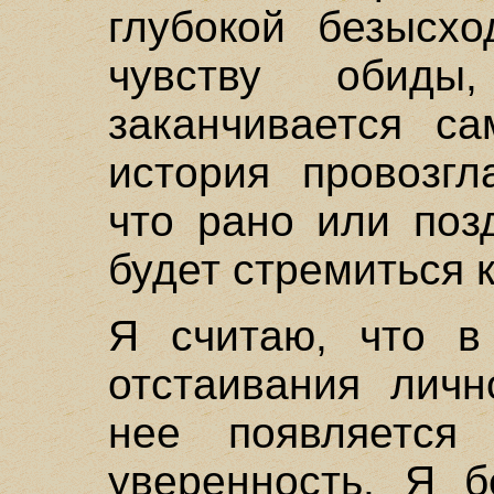
глубокой безысх
чувству обиды
заканчивается са
история провозгл
что рано или поз
будет стремиться к
Я считаю, что в
отстаивания личн
нее появляется
уверенность. Я б