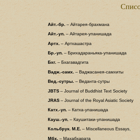
Списо
Айт.-бр.
– Айтарея-брахмана
Айт.-уп.
– Айтарея-упанишада
Артх.
– Артхашастра
Бр.-уп.
– Брихадараньяка-упанишада
Бхг.
– Бхагавадгита
Вадж.-самх.
– Ваджасанея-самхиты
Вед.-сутры.
– Веданта-сутры
JBTS
– Journal of Buddhist Text Society
JRAS
– Journal of the Royal Asiatic Society
Катх.-уп.
– Катха-упанишада
Кауш.-уп.
– Каушитаки-упанишада
Кольбрук. M.Е.
– Miscellaneous Essays,
Мбх.
– Махабхарата