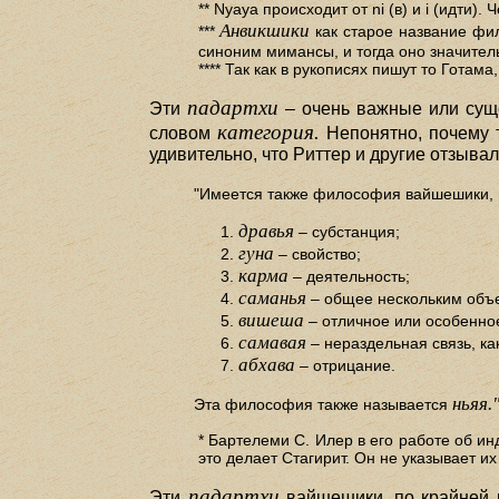
** Nyaya происходит от ni (в) и i (идти
Анвикшики
***
как старое название фил
синоним мимансы, и тогда оно значитель
**** Так как в рукописях пишут то Готам
падартхи
Эти
– очень важные или сущ
категория.
словом
Непонятно, почему та
удивительно, что Риттер и другие отзыва
"Имеется также философия вайшешики, п
дравья
– субстанция;
гуна
– свойство;
карма
– деятельность;
саманья
– общее нескольким объ
вишеша
– отличное или особенное
самавая
– нераздельная связь, ка
абхава
– отрицание.
ньяя.
Эта философия также называется
* Бартелеми С. Илер в его работе об и
это делает Стагирит. Он не указывает их 
падартхи
Эти
вайшешики, по крайней м