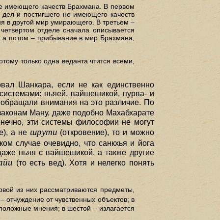
не имеющего качеств Брахмана. В первом
 дел и постигшего не имеющего качеств
ия в другой мир умирающего. В третьем –
 четвертом отделе сначала описывается
, а потом – прибывание в мир Брахмана,
потому только одна веданта чтится всеми,
вал Шанкара, если не как единственно
системами: ньяей, вайшешикой, пурва- и
о обращали внимания на это различие. По
аконам Ману, даже подобно Махабхарате
онечно, эти системы философии не могут
шрути
е), а не
(откровение), то и можно
ком случае очевидно, что санкхья и йога
даже ньяя с вайшешикой, а также другие
айи
(то есть вед). Хотя и нелегко понять
вой из них рассматриваются предметы,
 – отчуждение от чувственных объектов; в
воположные мнения; в шестой – излагается