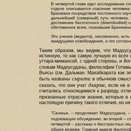
В четвертой главе идет исследование с
отделе описывается спасение человека
Брахмана посредством постоянного изуче
дальнейший (северный) путь человека,
достижение бесплотного (disembodied) 
обетованное всем, познавшим Брахмана,
Это учение (веданта), несомненно, есть 
жаждущими освобождения, и это согласно
Таким образом, мы видим, что Мадхус
истинную, то как самую лучшую из всех
уттара-мимансой, с одной стороны, и йо
словам Мадхусуданы, философии Готамы
Вьясы (см. Дальман. Махабхарата как э
смрити
быть названы
в обычном смыс
дхарме,
сказать, что они учат
если не в 
считались относящимися к разряду, отл
признанные отрасли знания, которые в
настоящую причину такого отличия, но не 
"Санкхья, – продолжает Мадхусудана, 
подлежащие обсуждению; во второй – с
четвертой – рассказы о бесстрастных люд
общее резюме. Главная задача философ