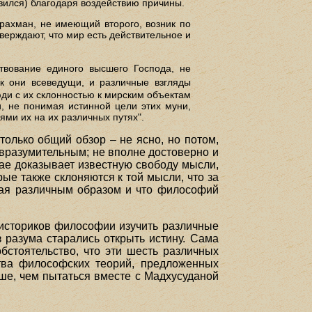
вился) благодаря воздействию причины.
Брахман, не имеющий второго, возник по
тверждают, что мир есть действительное и
твование единого высшего Господа, не
ак они всеведущи, и различные взгляды
люди с их склонностью к мирским объектам
и, не понимая истинной цели этих муни,
ями их на их различных путях".
только общий обзор – не ясно, но потом,
 вразумительным; не вполне достоверно и
ае доказывает известную свободу мысли,
ые также склоняются к той мысли, что за
нная различным образом и что философий
 историков философии изучить различные
 разума старались открыть истину. Сама
бстоятельство, что эти шесть различных
тва философских теорий, предложенных
ше, чем пытаться вместе с Мадхусуданой