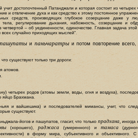
й учит достопочтенный Патанджали и которая состоит из четырех 
е и отвлечение духа и как средство к этому постоянное упражнен
ьных средств, производящих глубокое созерцание даже у лю
тела, регулирование дыхания, набожность, созерцание и обду
 в четвертой – об уединенности, одиночестве. Главная задача эт
и всех случайно приходящих мыслей".
пашупаты
паньчаратры
и
и потом повторение всего, 
 что существуют только три дороги:
я атомов.
.
ну) четырех родов (атомы земли, воды, огня и воздуха), последо
о яйцо Брахмана.
ньяя и вайшешика) и последователей мимансы, учит, что след
торые существуют.
прадхана,
аньджала-йогов и пашупатов, гласит, что только
иногда
твы
раджаса
тамаса
(хорошего),
(умеренного) и
(дурног
ективности) в форму мира, субъективного и объективного. С