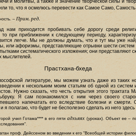
речи и молитвы, а также и значение творческой силы и тво
или то, что я осмелюсь перевести как Самое Само, Самость (
Прим. ред.
ность. –
 нам приходится пробивать себе дорогу среди религ
 то при приближении к следующему периоду, характери
вится легче. Мы не должны думать, что и тут мы уже н
ры, или афоризмы, представляющие отрывки шести систе
опытками систематического изложения; они представляют с
х мыслителей.
Прастхана-бхеда
софской литературе, мы можем узнать даже из таких но
 введении к нескольким моим статьям об одной из систем
тов. Нужно сказать, что честь открытия этого трактата М
ьбруку. Я сам познакомился с ним через своего старог
успевшего напечатать его вследствие болезни и смерти
, и я полагаю, что будет не бесполезно сделать из него здес
адхьяях
оторой учил Готама**** в его пяти
(уроках). Объект ее – 
сследования".
ан проф. Дейссеном во введении к его "Всеобщей истории философи