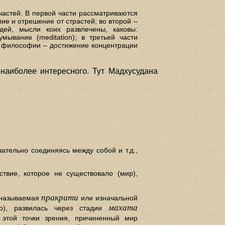
частей. В первой части рассматриваются
ие и отрешение от страстей; во второй –
дей, мысли коих развлечены, каковы:
мывание (meditation); в третьей части
ой философии – достижение концентрации
наиболее интересного. Тут Мадхусудана
вательно соединяясь между собой и т.д.,
ствие, которое не существовало (мир),
пракрити
 называемая
или изначальной
махата
о), развилась через стадии
 этой точки зрения, причиненный мир