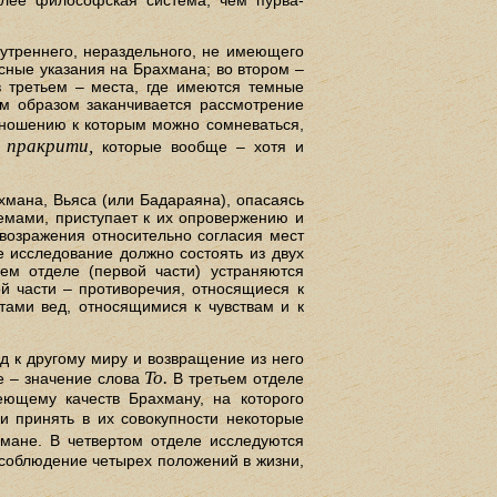
нутреннего, нераздельного, не имеющего
ясные указания на Брахмана; во втором –
в третьем – места, где имеются темные
им образом заканчивается рассмотрение
тношению к которым можно сомневаться,
 пракрити,
которые вообще – хотя и
хмана, Вьяса (или Бадараяна), опасаясь
емами, приступает к их опровержению и
 возражения относительно согласия мест
е исследование должно состоять из двух
ьем отделе (первой части) устраняются
й части – противоречия, относящиеся к
ами вед, относящимися к чувствам и к
д к другому миру и возвращение из него
То.
е – значение слова
В третьем отделе
еющему качеств Брахману, на которого
и принять в их совокупности некоторые
ане. В четвертом отделе исследуются
 соблюдение четырех положений в жизни,