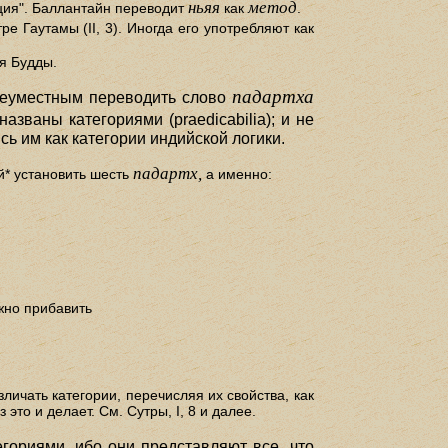
ньяя
метод
кция". Баллантайн переводит
как
.
е Гаутамы (II, 3). Иногда его употребляют как
ля Будды.
падартха
неуместным переводить слово
азваны категориями (praedicabilia); и не
ь им как категории индийской логики.
падартх,
й* установить шесть
а именно:
ожно прибавить
личать категории, перечисляя их свойства, как
 это и делает. См. Сутры, I, 8 и далее.
гориями, ибо они представляют все, что