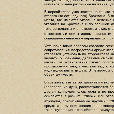
миманса, имела различные названия: утт
В первой главе указывается на то, что
второго (то есть единого) Брахмана. В 
места, где имеются указания неясные 
указания на Брахмана и по большей ча
текстов веданты и в четвертом отделе 
относятся ли они к идеям, принятым
совершенно неверно – переводятся: при
Установив таким образом согласие всех
сопротивления посредством аргументов
старается установить во второй главе 
веданты о Брахмане, делаемые смрити с
частей: из установления своего собст
противоречия между местами вед, отно
индивидуальным душам. В четвертом о
объектам чувств.
В третьей главе автор занимается иссл
(переселение душ), рассматривается бе
дается коллекция слов, если и не пр
шакхах,
ссылаются в разных
или отрас
ша
атрибуты, приписываемые другими
средства получения знания о не имеюще
так и внутренние – спокойствие, самоуп