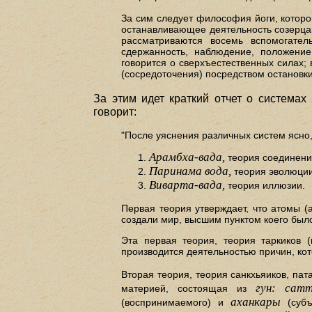
За сим следует философия йоги, которо
останавливающее деятельность созерцани
рассматриваются восемь вспомогател
сдержанность, наблюдение, положение 
говорится о сверхъестественных силах;
(сосредоточения) посредством остановк
За этим идет краткий отчет о системах
говорит:
"После уяснения различных систем ясно,
Арамбха-вада,
теория соединени
Паринама вода,
теория эволюции
Виварта-вада,
теория иллюзии.
Первая теория утверждает, что атомы (а
создали мир, высшим пунктом коего был
Эта первая теория, теория таркиков (
производится деятельностью причин, ко
Вторая теория, теория санкхьяиков, пат
гун: сат
материей, состоящая из
аханкары
(воспринимаемого) и
(субъ