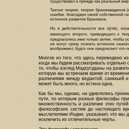
существовал и прежде как реальный мир
Третья теория, теория брахмавадинов (
ошибке, благодаря своей собственной сил
истинное развитие Брахмана.
муни,
Но в действительности все
изла
имеющего второго, приводящего к тео
предлагались ими только затем, чтобы ус
не могут сразу познать истинное назна
воображают, будто они предлагают что-л
Многое из того, что здесь переведено и
когда мы будем рассматривать отдельно 
то, чтобы взгляд Мадхусуданы на разви
которую мы встречаем время от времени 
различиями между ведантой, санкхьей и
может быть много, но истина одна.
Как бы мы, однако, ни удивлялись прон
пути, по которым разные философы при 
множественность и различие этих путей
философских систем до настоящего вр
мыслителями Индии, указывает, что мы 
исключить их отличительные черты.