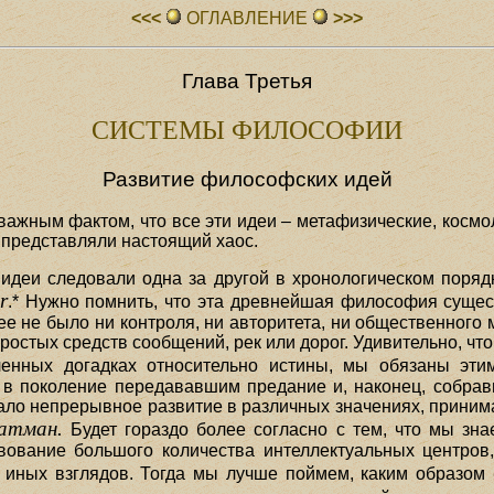
<<<
ОГЛАВЛЕHИЕ
>>>
Глава Третья
СИСТЕМЫ ФИЛОСОФИИ
Развитие философских идей
важным фактом, что все эти идеи – метафизические, космо
 представляли настоящий хаос.
идеи следовали одна за другой в хронологическом поряд
r
.* Нужно помнить, что эта древнейшая философия сущес
ее не было ни контроля, ни авторитета, ни общественного
остых средств сообщений, рек или дорог. Удивительно, что
ленных догадках относительно истины, мы обязаны эти
в поколение передававшим предание и, наконец, собрав
ало непрерывное развитие в различных значениях, прини
атман.
Будет гораздо более согласно с тем, что мы зна
вование большого количества интеллектуальных центров,
 иных взглядов. Тогда мы лучше поймем, каким образом