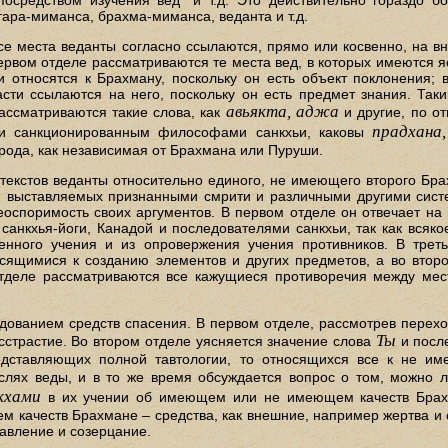
ара-миманса, брахма-миманса, веданта и т.д.
 все места веданты согласно ссылаются, прямо или косвенно, на в
первом отделе рассматриваются те места вед, в которых имеются 
и относятся к Брахману, поскольку он есть объект поклонения; 
сти ссылаются на него, поскольку он есть предмет знания. Так
авьякта, аджа
рассматриваются такие слова, как
и другие, по о
прадхана,
 и санкционированным философами санкхьи, каковы
рода, как независимая от Брахмана или Пуруши.
 текстов веданты относительно единого, не имеющего второго Бра
, выставляемых признанными смрити и различными другими сист
неоспоримость своих аргументов. В первом отделе он отвечает на
анкхья-йоги, Канадой и последователями санкхьи, так как всяко
венного учения и из опровержения учения противников. В трет
сящимися к созданию элементов и других предметов, а во второ
тделе рассматриваются все кажущиеся противоречия между мест
едованием средств спасения. В первом отделе, рассмотрев перехо
Ты
сстрастие. Во втором отделе уясняется значение слова
и посл
едставляющих полной тавтологии, то относящихся все к не им
лях веды, и в то же время обсуждается вопрос о том, можно л
кхами
в их учении об имеющем или не имеющем качеств Брахм
м качеств Брахмане – средства, как внешние, например жертва и
равление и созерцание.