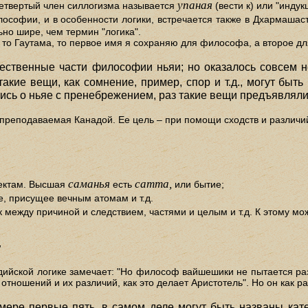
упаная
). Четвертый член силлогизма называется
(вести к) или "инду
ософии, и в особенности логики, встречается также в Дхармашастр
но шире, чем термин "логика".
а, то Гаутама, то первое имя я сохраняю для философа, а второе д
ественные части философии ньяи; но оказалось совсем 
кие вещи, как сомнение, пример, спор и т.д., могут быть н
лись о ньяе с пренебрежением, раз такие вещи предъявлялис
реподаваемая Канадой. Ее цель – при помощи сходств и различи
саманья
сатта,
ектам. Высшая
есть
или бытие;
, присущее вечным атомам и т.д.
к между причиной и следствием, частями и целым и т.д. К этому м
"
ндийской логике замечает: "Но философ вайшешики не пытается раз
отношений и их различий, как это делает Аристотель". Но он как раз
ере первые пять, в самом деле могут быть названы кате