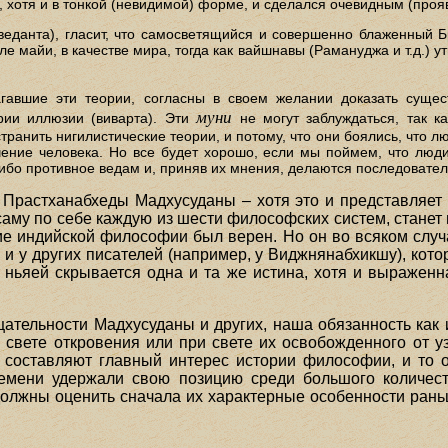
, хотя и в тонкой (невидимой) форме, и сделался очевидным (проя
веданта), гласит, что самосветящийся и совершенно блаженный 
е майи, в качестве мира, тогда как вайшнавы (Рамануджа и т.д.) у
гавшие эти теории, согласны в своем желании доказать сущес
муни
рии иллюзии (виварта). Эти
не могут заблуждаться, так к
транить нигилистические теории, и потому, что они боялись, что 
чение человека. Но все будет хорошо, если мы поймем, что люд
ибо противное ведам и, приняв их мнения, делаются последовател
з Прастханабхеды Мадхусуданы – хотя это и представляет 
саму по себе каждую из шести философских систем, станет
тие индийской философии был верен. Но он во всяком случ
и у других писателей (например, у Виджнянабхикшу), котор
 ньяей скрывается одна и та же истина, хотя и выраже
ицательности Мадхусуданы и других, наша обязанность как
свете откровения или при свете их освобожденного от уз
 составляют главный интерес истории философии, и то о
емени удержали свою позицию среди большого количес
должны оценить сначала их характерные особенности рань