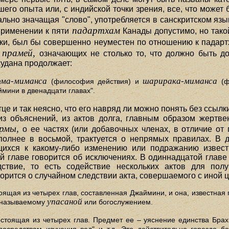
его опыта или, с индийской точки зрения, все, что может
льно значащая "слово", употребляется в санскритском яз
падартхам
 применении к пяти
Канады допустимо, но тако
, был бы совершенно неуместен по отношению к падартх
прамей,
и
означающих не столько то, что должно быть док
судана продолжает:
рма-миманса
шарирака-миманса
(философия действия) и
(ф
мини в двенадцати главах".
тце и так неясно, что его навряд ли можно понять без ссыл
 из объяснений, из актов долга, главным образом жертвен
рмы,
о ее частях (или добавочных членах, в отличие от 
полнее в восьмой, трактуется о непрямых правилах. В 
вающихся к какому-либо изменению или подражанию изве
й главе говорится об исключениях. В одиннадцатой главе 
ствие, то есть содействие нескольких актов для полу
орится о случайном следствии акта, совершаемого с иной 
оящая из четырех глав, составленная Джаймини, и она, известная
упасаной
, называемому
или богослужением.
стоящая из четырех глав. Предмет ее – уяснение единства Брах
осредством изучения вед" и т.д. Это действительно гораздо 