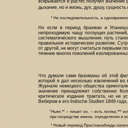
вскрывается и растет, получил значение 
дыхание, но и жизнь, дух, душу, сущность 
* Не последовательность, а одновремен
Но если в период брахман и Упанишад
непроходимую чащу ползущих растений,
систематического мышления, путь стано
правильное историческое развитие. Сут
от другой, не могут считаться первыми п
течение многих поколений изолированны
Что думали сами брахманы об этой фило
которой я дал несколько извлечений во
Журнале немецкого общества ориенталис
значение принадлежит собственно Кол
критическое издание трактата, но не 
Вебером в его Indische Studien 1849 года
"Ньяя,** – пишет он, – есть логика,*** к
при посредстве имени, определения и и
* Новый перевод Прастханабхеды напечат