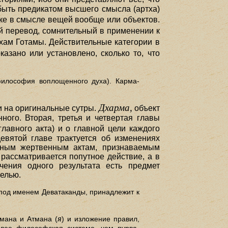
 быть предикатом высшего смысла (артха)
ыке в смысле вещей вообще или объектов.
й перевод, сомнительный в применении к
ам Готамы. Действительные категории в
азано или установлено, сколько то, что
илософия воплощенного духа). Карма-
Дхарма,
ки на оригинальные сутры.
объект
ного. Вторая, третья и четвертая главы
главного акта) и о главной цели каждого
девятой главе трактуется об изменениях
стным жертвенным актам, признаваемым
рассматривается попутное действие, а в
чения одного результата есть предмет
целью.
 под именем Деватаканды, принадлежит к
я
мана и Атмана (
) и изложение правил,
более философская система, чем пурва-