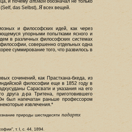
атман
рца, и почему
обозначал не только
Я
Self, das Selbst),
всех вещей.
иозных и философских идей, как через
зующемуся упорными попытками ясного и
айдем в различных философских системах
м философии, совершенно отдельных одна
корее суммирование того, что развилось в
вых сочинений, как Прастхана-бхеда, из
 индийской философии еще в 1852 году в
адхусуданы Сарасвати и указания на его
о друга д-ра Тритена, приготовившего
. Он был напечатан раньше профессором
ь некоторые извлечения.*
падартх
познание природы шестидесяти
и", т. I, с. 44, 1894.