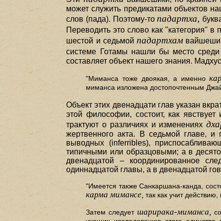
может служить предикатами объектов наш
падартха,
слов (пада). Поэтому-то
буква
Переводить это слово как "категория" в
падартхам
шестой и седьмой
вайшешики
системе Готамы нашли бы место сред
составляет объект нашего знания. Мадху
ка
"Миманса тоже двоякая, а именно
миманса изложена достопочтенным Джай
Объект этих двенадцати глав указан вкра
этой философии, состоит, как явствует
дха
трактуют о различиях и изменениях
жертвенного акта. В седьмой главе, и 
выводных (inferribles), приспосабли
типичными или образцовыми; а в десято
двенадцатой – координированное след
одиннадцатой главы, а в двенадцатой гов
"Имеется также Санкаршана-канда, сост
карма мимансе,
так как учит действию
шарирака-миманса,
Затем следует
со
учащих исследованию этого единства п