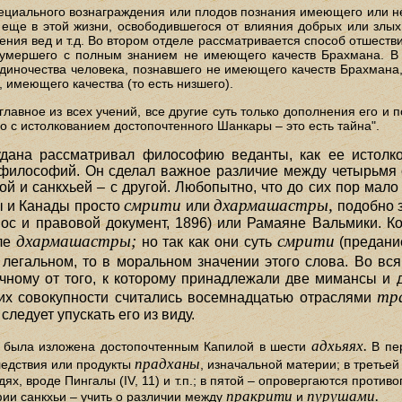
пециального вознаграждения или плодов познания имеющего или 
 еще в этой жизни, освободившегося от влияния добрых или злых
ния вед и т.д. Во втором отделе рассматривается способ отшеств
 умершего с полным знанием не имеющего качеств Брахмана. В
одиночества человека, познавшего не имеющего качеств Брахмана
 имеющего качества (то есть низшего).
главное из всех учений, все другие суть только дополнения его и 
 с истолкованием достопочтенного Шанкары – это есть тайна".
удана рассматривал философию веданты, как ее истолко
 философий. Он сделал важное различие между четырьмя 
гой и санкхьей – с другой. Любопытно, что до сих пор мал
смрити
дхармашастры,
 и Канады просто
или
подобно з
пос и правовой документ, 1896) или Рамаяне Вальмики. К
дхармашастры;
смрити
ле
но так как они суть
(предани
легальном, то в моральном значении этого слова. Во вся
ичному от того, к которому принадлежали две мимансы и 
тр
 их совокупности считались восемнадцатью отраслями
следует упускать его из виду.
адхьяях.
– была изложена достопочтенным Капилой в шести
В пер
прадханы
ледствия или продукты
, изначальной материи; в третьей
ях, вроде Пингалы (IV, 11) и т.п.; в пятой – опровергаются проти
пракрити
пурушами.
ии санкхьи – учить о различии между
и