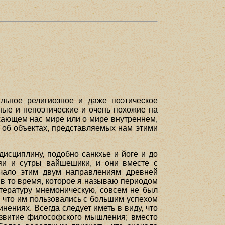
ильное религиозное и даже поэтическое
ные и непоэтические и очень похожие на
жающем нас мире или о мире внутреннем,
и об объектах, представляемых нам этими
исциплину, подобно санкхье и йоге и до
яи и сутры вайшешики, и они вместе с
чало этим двум направлениям древней
 в то время, которое я называю периодом
итературу мнемоническую, совсем не был
, что им пользовались с большим успехом
инениях. Всегда следует иметь в виду, что
звитие философского мышления; вместо