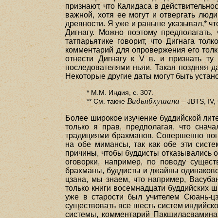
признают, что Калидаса в действительно
важной, хотя ее могут и отвергать люд
древности. Я уже и раньше указывал,* чт
Дигнагу. Можно поэтому предполагать,
татпарьятике говорит, что Дигнага то
комментарий для опровержения его тол
отнести Дигнагу к V в. и признать т
последователями ньяи. Такая поздняя да
Некоторые другие даты могут быть устано
* М.М. Индия, с. 307.
Видьябхушана
** См. также
– JBTS, IV, ч.
Более широкое изучение буддийской лит
только я прав, предполагая, что снач
традициями брахманов. Совершенно пон
на обе мимансы, так как обе эти сист
причины, чтобы буддисты отказывались о
оговорки, например, по поводу сущес
брахманы, буддисты и джайны одинаково 
цзана, мы знаем, что например, Васуба
только книги восемнадцати буддийских ш
уже в старости был учителем Сюань-ц
существовать все шесть систем индийско
системы, комментарий Пакшиласвамина (