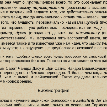
пратитьятве
ли она учит о
всего, то это обозначает пр
парамартхикой
мадхьямики между
(реальным в высшем
ичие в позднейшей веданте того, что действительно реаль
санврити
ьтата майи), иногда называемого и
– завесы, з
шуньей
т того, что буддисты первоначально называли
(пус
 из терминов, употребляемых последователями мадхь
дукха
адхьятмику
апример,
(страдание) делится на
(вн
стественное). Мы встречаем пять восприятий цвета, вку
манас
; имеется также и та известная уже нам идея, что
(ум
екты чувств, ни ощущения не предполагают лежащей в основ
е
и тому подобных словах всего лучше перевести как зависимый
и отец невозможен без сына. Точно так же и все зависит от чего-ниб
м Сарат Чандра Дасу и Шри Сатиш Чандра Видьябхушану 
 переводов с тибетских переводов. Я более, чем когда-л
, чем с ньяей и вайшешикой. Такое фундаментальное 
у мировоззрению.
Библиография
Zeitschrift der 
 вклад в изучение индийской философии в
ософии вайшешики и ньяи только на основании Таркасан