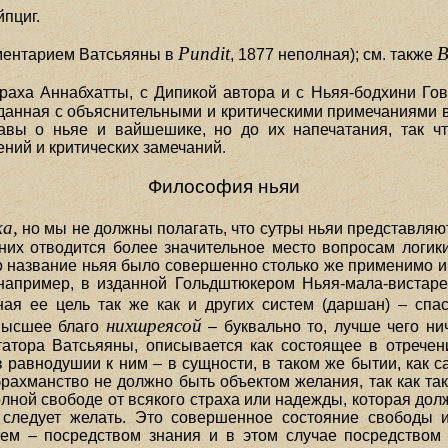
йпциг.
Pundit
B
ментарием Ватсьяяны в
, 1877 неполная); см. также
раха Аннабхатты, с Дипикой автора и с Ньяя-бодхини Го
зданная с объяснительными и критическими примечаниями в 
авы о ньяе и вайшешике, но до их напечатания, так ч
ний и критических замечаний.
Философия ньяи
ка,
но мы не должны полагать, что сутры ньяи представляю
них отводится более значительное место вопросам логики,
 название ньяя было совершенно столько же применимо и 
 например, в изданной Гольдштюкером Ньяя-мала-вистаре
ая ее цель так же как и других систем (даршан) – сп
нихшреясой
 высшее благо
– буквально то, лучше чего ни
татора Ватсьяяны, описывается как состоящее в отречен
 равнодушии к ним – в сущности, в таком же бытии, как са
 брахманство не должно быть объектом желания, так как т
лной свободе от всякого страха или надежды, которая долж
 следует желать. Это совершенное состояние свободы и
ем – посредством знания и в этом случае посредством