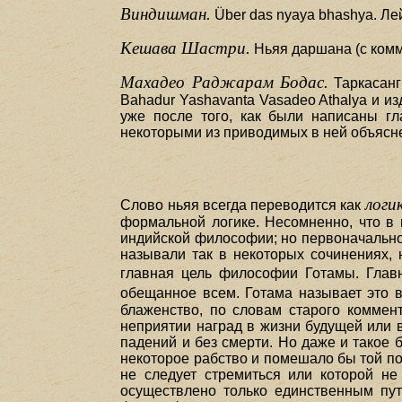
Виндишман.
Über das nyaya bhashya. Ле
Кешава Шастри.
Ньяя даршана (с ком
Махадео Раджарам Бодас.
Таркасанг
Bahadur Yashavanta Vasadeo Athalya и и
уже после того, как были написаны гл
некоторыми из приводимых в ней объясне
логи
Слово ньяя всегда переводится как
формальной логике. Несомненно, что в 
индийской философии; но первоначально
называли так в некоторых сочинениях,
главная цель философии Готамы. Главн
обещанное всем. Готама называет это
блаженство, по словам старого коммен
неприятии наград в жизни будущей или в
падений и без смерти. Но даже и такое
некоторое рабство и помешало бы той по
не следует стремиться или которой не
осуществлено только единственным пут