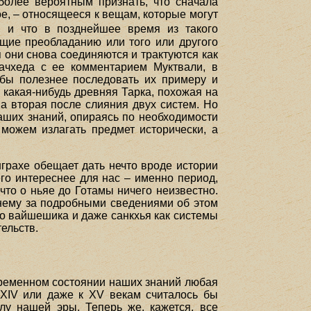
более вероятным признать, что сначала
 – относящееся к вещам, которые могут
, и что в позднейшее время из такого
ие преобладанию или того или другого
я они снова соединяются и трактуются как
чачхеда с ее комментарием Муктвали, в
о бы полезнее последовать их примеру и
 какая-нибудь древняя Тарка, похожая на
а вторая после слияния двух систем. Но
наших знаний, опираясь по необходимости
можем излагать предмет исторически, а
грахе обещает дать нечто вроде истории
его интереснее для нас – именно период,
то о ньяе до Готамы ничего неизвестно.
к нему за подробными сведениями об этом
что вайшешика и даже санкхья как системы
ельств.
временном состоянии наших знаний любая
 XIV или даже к XV векам считалось бы
у нашей эры. Теперь же, кажется, все