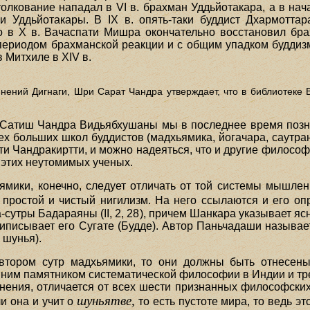
толкование нападал в VI в. брахман Уддьйотакара, а в нач
ки Уддьйотакары. В IX в. опять-таки буддист Дхармотт
ко в X в. Вачаспати Мишра окончательно восстановил бр
периодом брахманской реакции и с общим упадком буддизма
 Митхиле в XIV в.
инений Дигнаги, Шри Сарат Чандра утверждает, что в библиотеке
 Сатиш Чандра Видьябхушаны мы в последнее время позн
х больших школ буддистов (мадхьямика, йогачара, саутра
ти Чандракиртти, и можно надеяться, что и другие философ
 этих неутомимых ученых.
ямики, конечно, следует отличать от той системы мышлен
 простой и чистый нигилизм. На него ссылаются и его опр
та-сутры Бадараяны (II, 2, 28), причем Шанкара указывает я
приписывает его Сугате (Будде). Автор Паньчадаши назыв
 шунья).
тором сутр мадхьямики, то они должны быть отнесены к
вним памятником систематической философии в Индии и тр
мнения, отличается от всех шести признанных философских
шуньятве,
и она и учит о
то есть пустоте мира, то ведь эт