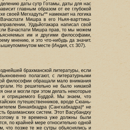
еделению даты сутр Готамы, даты для нас
зависит главным образом от ее глубокой
ихе своей Мегхадуты** намекает на логика
 Вачаспати Мишра в его Ньяя-варттика-
аправлении, Уддьйотакара написал свой
сли Вачаспати Мишра прав, то мы можем
объясняемых им и другими философами,
ему мнению, и это что-нибудь да значит.
вышеупомянутом месте (Индия, ст. 307).
озднейшей брахманской литературы, если
обыкновенно полагают, с литературными
ской философии обращали мало внимания
ергали. Но решительно не было никакой
я они и могли при этом делать некоторые
 и отрицаемого Буддой. Мы знаем, что
итайских путешественников, вроде Сюань-
чителем Винаябхадра (Сангхабхадра)* не
сть брахманских систем. Этот Васубандху
Поэтому в те времена уже должны были
тся, по крайней мере относительно одной
м, что позже те же сутры объяснялись и