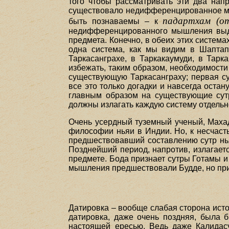
того чтобы рассматривать эти два нап
существовало недифференцированное мы
падартхам (omn
быть познаваемы – к
недифференцированного мышления выде
предмета. Конечно, в обеих этих система
одна система, как мы видим в Шаптапа
Таркасанграхе, в Таркакаумуди, в Тарк
избежать, таким образом, необходимости
существующую Таркасанграху; первая су
все это только догадки и навсегда оста
главным образом на существующие сутр
должны излагать каждую систему отдельн
Очень усердный туземный ученый, Махад
философии ньяи в Индии. Но, к несчасть
предшествовавший составлению сутр нья
Позднейший период, напротив, излагаетс
предмете. Бода признает сутры Готамы и 
мышления предшествовали Будде, но при 
Датировка – вообще слабая сторона ист
датировка, даже очень поздняя, была 
настоящей ересью. Ведь даже Калидас