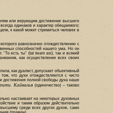
телям или верующим достижение высшего
е всегда одинаков и характер обещаемого;
ели, к какой может стремиться человек в
которого равнозначно отождествлению с
овенных способностей нашего ума. Но он
То есть ты" (tat twam asi), так и всякий
рахманом, как осуществление всех своих
пила, как дуалист, допускает объективный
 том, что духи отождествляются с чисто
 и достижения полной свободы духа наше
рити. Кайвалья
(одиночество) – таково
ильно настаивает на некоторых духовных
койствие и таким образом действительно
 высшему среди всех других духов, само
ания (праман).