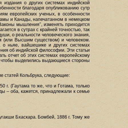
я издания о других системах индийской
обенности благодаря опубликованию сутр
иям европейских ученых, в особенности
отамы и Канады, напечатанном в немецком
"Законы мышления", изменять приходится
ается в сутрах с крайней точностью, так
души, о реальности человеческого знания,
м (или Высшим существом) и человеком.
ка о ньяе, вайшешике и других системах
ния об индийской философии. Эти статьи
ть отчет об этих системах европейскому
ак чтобы выделились выдающиеся стороны
ме статей Кольбрука, следующие:
 г. (Гаутама то же, что и Готама, только
ы – оба, кажется, принадлежали к семье
гакши Бхаскара. Бомбей, 1886 г. Тому же