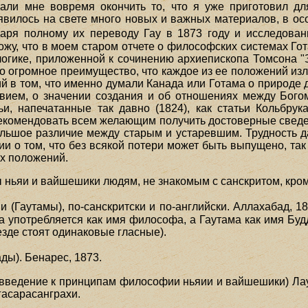
ли мне вовремя окончить то, что я уже приготовил дл
явилось на свете много новых и важных материалов, в ос
аря полному их переводу Гау в 1873 году и исследован
ожу, что в моем старом отчете о философских системах Г
 логике, приложенной к сочинению архиепископа Томсона 
 огромное преимущество, что каждое из ее положений излаг
й в том, что именно думали Канада или Готама о природе 
вием, о значении создания и об отношениях между Бого
и, напечатанные так давно (1824), как статьи Кольбру
екомендовать всем желающим получить достоверные сведе
ольшое различие между старым и устаревшим. Трудность да
нии о том, что без всякой потери может быть выпущено, т
их положений.
ы ньяи и вайшешики людям, не знакомым с санскритом, кро
аутамы), по-санскритски и по-английски. Аллахабад, 1850
 употребляется как имя философа, а Гаутама как имя Будд
езде стоят одинаковые гласные).
ы). Бенарес, 1873.
i (введение к принципам философии ньяии и вайшешики) Лау
асарасанграхи.