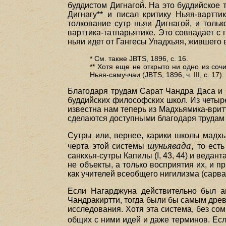
буддистом Дигнагой. На это буддийское 
Дигнагу** и писал критику Ньяя-вартти
толкование сутр ньяи Дигнагой, и толь
варттика-татпарьятике. Это совпадает с 
ньяи идет от Гангесы Упадхьяя, жившего в
* См. также JBTS, 1896, с. 16.
** Хотя еще не открыто ни одно из соч
Ньяя-самуччаи (JBTS, 1896, ч. III, с. 17).
Благодаря трудам Сарат Чандра Даса и
буддийских философских школ. Из четыре
известна нам теперь из Мадхьямика-врит
сделаются доступными благодаря трудам
Сутры или, вернее, карики школы мадхь
шуньявада,
черта этой системы
то есть
санкхья-сутры Капилы (I, 43, 44) и ведан
не объекты, а только восприятия их, и 
как учителей всеобщего нигилизма (сарва
Если Нагарджуна действительно был ав
Чандракиртти, тогда были бы самым дре
исследования. Хотя эта система, без со
общих с ними идей и даже терминов. Есл