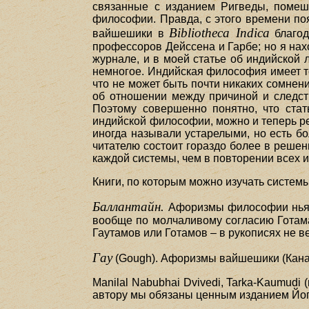
связанные с изданием Ригведы, помеша
философии. Правда, с этого времени по
Bibliotheca Indica
вайшешики в
благод
профессоров Дейссена и Гарбе; но я нах
журнале, и в моей статье об индийской
немногое. Индийская философия имеет то
что не может быть почти никаких сомнени
об отношении между причиной и следст
Поэтому совершенно понятно, что стать
индийской философии, можно и теперь р
иногда называли устарелыми, но есть б
читателю состоит гораздо более в реше
каждой системы, чем в повторении всех 
Книги, по которым можно изучать систем
Баллантайн.
Афоризмы философии ньяи (Г
вообще по молчаливому согласию Готама
Гаутамов или Готамов – в рукописях не в
Гау
(Gough). Афоризмы вайшешики (Канад
Manilal Nabubhai Dvivedi, Tarka-Kaumud
автору мы обязаны ценным изданием Йог