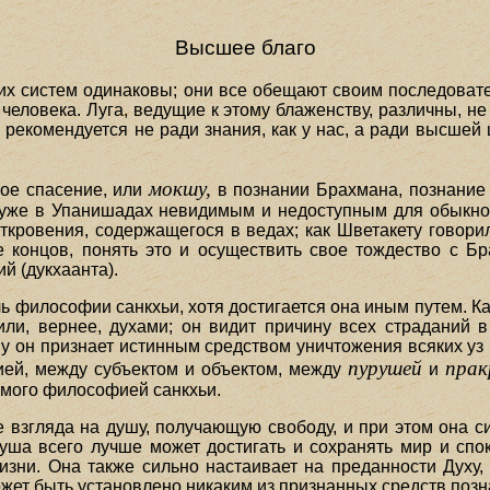
Высшее благо
их систем одинаковы; они все обещают своим последова
человека. Луга, ведущие к этому блаженству, различны, н
рекомендуется не ради знания, как у нас, а ради высшей ц
мокшу,
ное спасение, или
в познании Брахмана, познание 
я уже в Упанишадах невидимым и недоступным для обыкн
ровения, содержащегося в ведах; как Шветакету говорил: "
 концов, понять это и осуществить свое тождество с Б
й (дукхаанта).
 философии санкхьи, хотя достигается она иным путем. Ка
ли, вернее, духами; он видит причину всех страданий в
 он признает истинным средством уничтожения всяких уз
пурушей
прак
ией, между субъектом и объектом, между
и
мого философией санкхьи.
 взгляда на душу, получающую свободу, и при этом она с
уша всего лучше может достигать и сохранять мир и спо
изни. Она также сильно настаивает на преданности Духу,
ожет быть установлено никаким из признанных средств позн