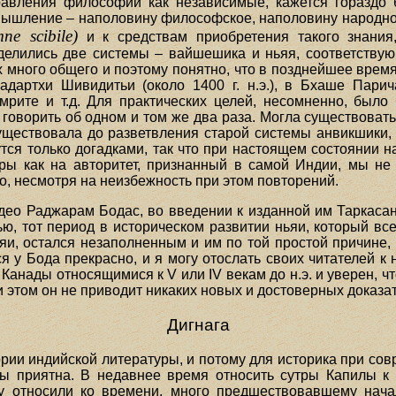
равления философии как независимые, кажется гораздо 
шление – наполовину философское, наполовину народное,
e scibile)
и к средствам приобретения такого знания
лились две системы – вайшешика и ньяя, соответствующ
х много общего и поэтому понятно, что в позднейшее врем
дартхи Шивидитьи (около 1400 г. н.э.), в Бхаше Пари
амрите и т.д. Для практических целей, несомненно, был
 говорить об одном и том же два раза. Могла существовать
ществовала до разветвления старой системы анвикшики, 
нутся только догадками, так что при настоящем состоянии 
ы как на авторитет, признанный в самой Индии, мы не 
о, несмотря на неизбежность при этом повторений.
ео Раджарам Бодас, во введении к изданной им Таркасан
ю, тот период в историческом развитии ньяи, который вс
и, остался незаполненным и им по той простой причине, ч
я у Бода прекрасно, и я могу отослать своих читателей 
Канады относящимися к V или IV векам до н.э. и уверен, 
этом он не приводит никаких новых и достоверных доказат
Дигнага
ории индийской литературы, и потому для историка при со
бы приятна. В недавнее время относить сутры Капилы к
у относили ко времени, много предшествовавшему начал