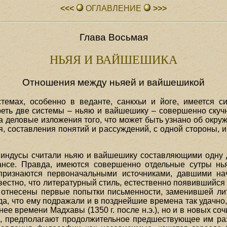
<<<
ОГЛАВЛЕHИЕ
>>>
Глава Восьмая
НЬЯЯ И ВАЙШЕШИКА
Отношения между ньяей и вайшешикой
емах, особенно в веданте, санкхьи и йоге, имеется с
реть две системы – ньяю и вайшешику – совершенно скуч
а деловые изложения того, что может быть узнано об окру
я, составления понятий и рассуждений, с одной стороны, 
индусы считали ньяю и вайшешику составляющими одну д
мансе. Правда, имеются совершенно отдельные сутры нь
признаются первоначальными источниками, давшими на
естно, что литературный стиль, естественно появившийся
ь отнесены первые попытки письменности, заменившей л
да, что ему подражали и в позднейшие времена так удачно
нее времени Мадхавы (1350 г. после н.э.), но и в новых соч
е, предполагают продолжительное предшествующее им ра