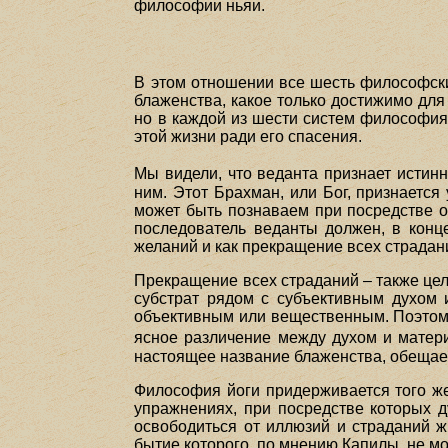
философии ньяи.
В этом отношении все шесть философск
блаженства, какое только достижимо для 
но в каждой из шести систем философия 
этой жизни ради его спасения.
Мы видели, что веданта признает истин
ним. Этот Брахман, или Бог, признаетс
может быть познаваем при посредстве отк
последователь веданты должен, в конце
желаний и как прекращение всех страдани
Прекращение всех страданий – также цель
субстрат рядом с субъективным духом и
объективным или вещественным. Поэтому
ясное различение между духом и матер
настоящее название блаженства, обещае
Философия йоги придерживается того же
упражнениях, при посредстве которых д
освободиться от иллюзий и страданий ж
бытие которого, по мнению Капилы, не м