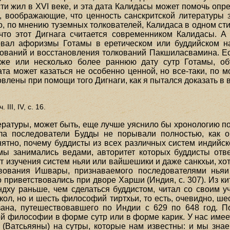
сти жил в XVI веке, и эта дата Калидасы может помочь опр
и, воображающие, что ценность санскритской литературы 
о, по мнению туземных толкователей, Калидаса в одном ст
 что этот Дигнага считается современником Калидасы. А
лковал афоризмы Готамы в еретическом или буддийском н
кований и восстановления толкований Пакшиласвамина. Е
у же или несколько более раннюю дату сутр Готамы, 
та может казаться не особенно ценной, но все-таки, по мо
влены при помощи того Дигнаги, как я пытался доказать в 
 III, IV, с. 16.
ературы, может быть, еще лучше уяснило бы хронологию п
ала последователи Будды не порывали полностью, как 
ятно, почему буддисты из всех различных систем индий
емы занимались ведами, авторитет которых буддисты отв
т изучения систем ньяи или вайшешики и даже санкхьи, хот
твования Ишвары, признаваемого последователями ньяи
приветствовались при дворе Харши (Индия, с. 307). Из к
ндху раньше, чем сделаться буддистом, читал со своим у
кол, но и шесть философий тиртхьи, то есть, очевидно, ше
зана, путешествовавшего по Индии с 629 по 648 год. 
й философии в форме сутр или в форме карик. У нас имее
Ватсьяяны) на сутры, которые нам известны: и мы знае