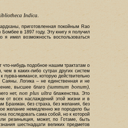
ibliotheca Indica
.
вардханы, приготовленная покойным Rao
Бомбее в 1897 году. Эту книгу я получил
то я имел возможность воспользоваться
т что-нибудь подобное нашим трактатам о
 чем в каких-либо сутрах других систем
к пурва-мимансе, которую действительно
 Саяны. Логика – не единственная и не
(summum bonum)
асение, высшее благо
,
non plus ultra
чего нет,
блаженства. Это
ии от всех наслаждений этой жизни и в
м Брахман, без страха, без желания, без
акое желание немедленно же породило бы
на последовать сама собой, но к которой
ли резиньяция, может, по Готаме, быть
 знания шестнадцати великих предметов