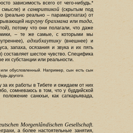
осто зависимость всего от чего-нибудь.*
санвритикой
 смысле) и
(скрытым под
но (реально реально – парамартхатах) от
ниргуну брахмана
тада
акрывающей
или
,
той), потому что они полагали, что даже
ямики, – те же самые, с которыми мы
адхибхаутику
утреннее),
(внешнее) и
са, запаха, осязания и звука и их пять
) составляет шестое чувство. Специфика
е их субстанции или реальности.
 или обусловленный. Например, сын есть сын
удь другого.
за их работы в Тибете и ожидаем от них
ибо, сомневаюсь в том, что у буддийской
положение санкхьи, как саткарьявада,
Deutschen Morgenlândischen Gesellschaft
.
грахи, а более настоятельные занятия,