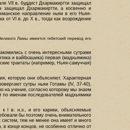
але VII в. буддист Дхармакиртти защищал
ара защищал Дхармакиртти, а косвенно и
ахманское направление ньяи в его Ньяя-
 от VI в. до X в., тогда как возрождение
 Великого Ламы имеется тибетский перевод его
акомились с очень интересными сутрами
нтика и вайбхашика) первая (мадхьямика)
ские трактаты (например, Ньяя-самуччая)
ия, которую они объясняют. Характерная
овергают сутры ньяи Готамы (IV, 37-40),
сно на учение, согласно которому мы знаем
ает по именам последователей мадхьямики
 I в. н.э., и его карики, объясняемые
ебовали бы поэтому очень внимательного
 систем, тем не менее она имеет и много
о, в конце концов, не особенно отлично от