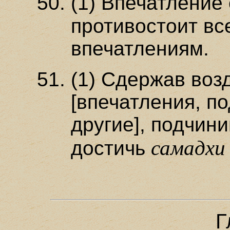
(1) Впечатление 
противостоит вс
впечатлениям.
(1) Сдержав воз
[впечатления, п
другие], подчин
самадхи
достичь
Г