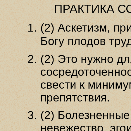
ПРАКТИКА 
(2) Аскетизм, п
Богу плодов тру
(2) Это нужно д
сосредоточеннос
свести к миним
препятствия.
(2) Болезненные
невежество, эго