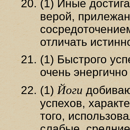
(1) Иные достиг
верой, прилежан
сосредоточение
отличать истинн
(1) Быстрого усп
очень энергично
Йоги
(1)
добиваю
успехов, характе
того, использов
слабые, средние