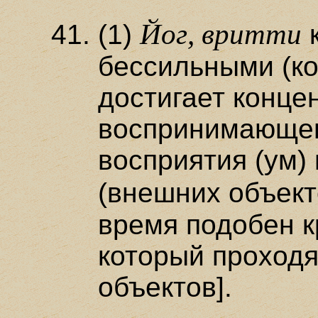
Йог, вритти
(1)
к
бессильными (к
достигает конце
воспринимающего
восприятия (ум)
(внешних объект
время подобен к
который проходя
объектов].