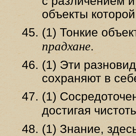
с различением и
объекты которой
(1) Тонкие объе
прадхане
.
(1) Эти разнови
сохраняют в себ
(1) Сосредоточе
достигая чистот
(1) Знание, зде