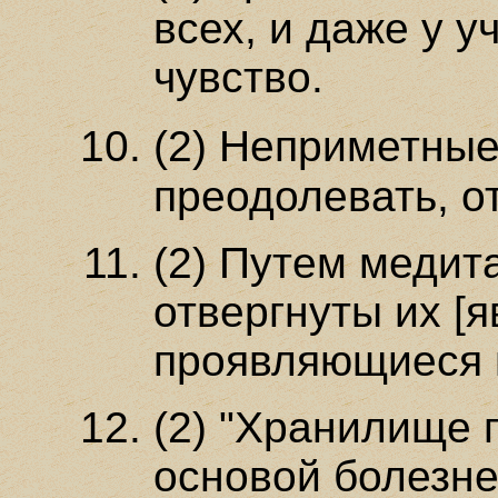
всех, и даже у у
чувство.
(2) Неприметны
преодолевать, о
(2) Путем медит
отвергнуты их [я
проявляющиеся 
(2) "Хранилище 
основой болезне