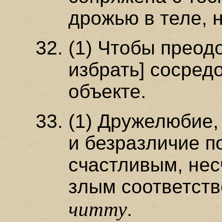
дрожью в теле,
(1) Чтобы преодо
избрать] сосред
объекте.
(1) Дружелюбие,
и безразличие п
счастливым, не
злым соответств
читту
.