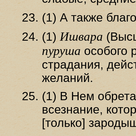
(1) А также бла
Ишвара
(1)
(Высш
пуруша
особого 
страдания, дейст
желаний.
(1) В Нем обрет
всезнание, котор
[только] зароды