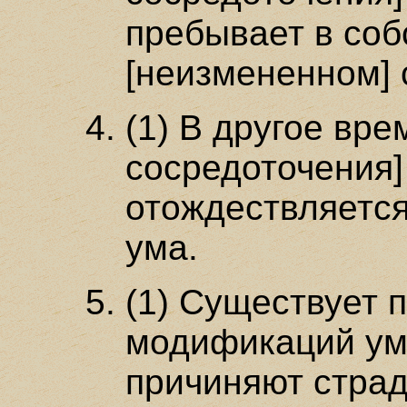
пребывает в со
[неизмененном] 
(1) В другое вре
сосредоточения]
отождествляетс
ума.
(1) Существует 
модификаций ума
причиняют страда