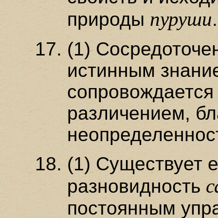
пуруши
природы
.
(1) Сосредоточе
истинным знание
сопровождается
различением, б
неопределенност
(1) Существует 
с
разновидность
постоянным упр