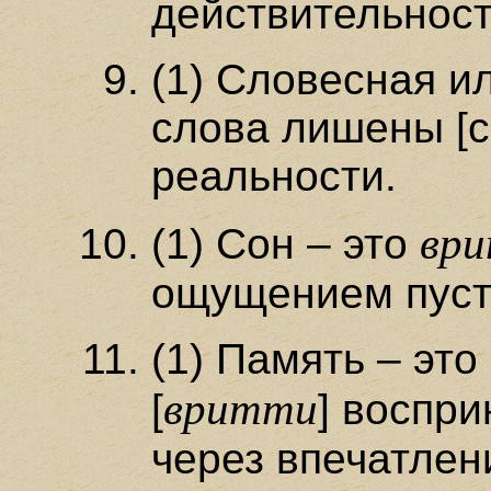
действительност
(1) Словесная и
слова лишены [
реальности.
вр
(1) Сон – это
ощущением пуст
(1) Память – это
вритти
[
] воспри
через впечатлен