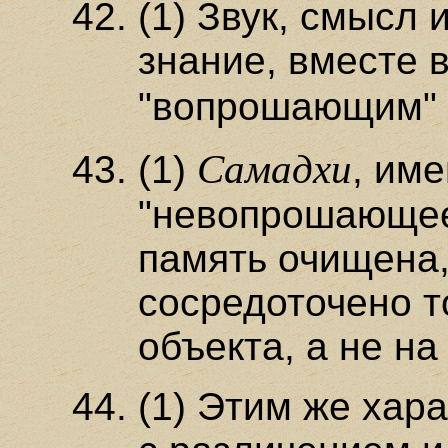
(1) Звук, смысл 
знание, вместе 
"вопрошающим"
Самадхи
(1)
, им
"невопрошающее"
память очищена,
сосредоточено т
объекта, а не на
(1) Этим же хар