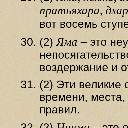
пратьяхара, дхар
вот восемь ступ
Яма
(2)
– это не
непосягательств
воздержание и о
(2) Эти великие 
времени, места,
правил.
Нияма
(2)
– это 