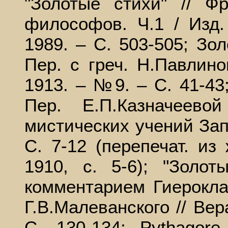
"Золотые стихи" // Ф
философов. Ч.1 / Изд. 
1989. – С. 503-505; Зо
Пер. с греч. Н.Павлино
1913. – №9. – С. 41-43
Пер. Е.П.Казначеев
мистических учений Запа
С. 7-12 (перепечат. из
1910, с. 5-6); "Золо
комментарием Гиерокла
Г.В.Малеванского // Вер
С. 130-134; Pythagore.