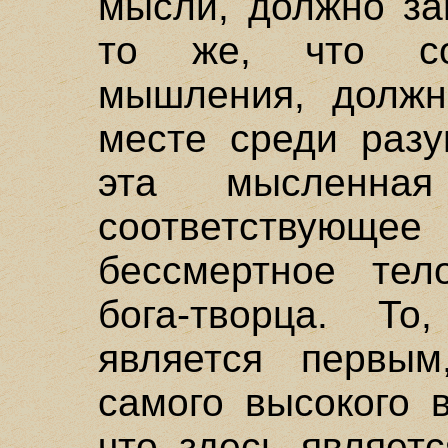
мысли, должно за
то же, что соо
мышления, должн
месте среди разу
эта мысленна
соответству
бессмертное тел
бога-творца. Т
является первым
самого высокого 
что здесь являет