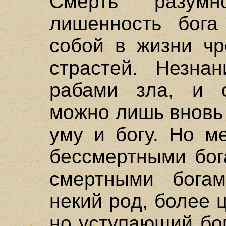
Смерть разум
лишенность бога
собой в жизни чр
страстей. Незна
рабами зла, и о
можно лишь вновь
уму и богу. Но м
бессмертными бог
смертными бога
некий род, более 
но уступающий бо