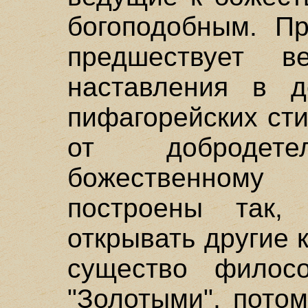
богоподобным. П
предшествует 
наставления в д
пифагорейских сти
от добродет
божественном
построены так,
открывать другие 
существо филос
"Золотыми", пото