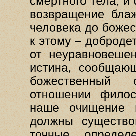
смертного тела, и
возвращение бла
человека до божес
к этому – доброде
от неуравновешен
истина, сообщаю
божественный
отношении филос
наше очищение и
должны существов
точные опреде