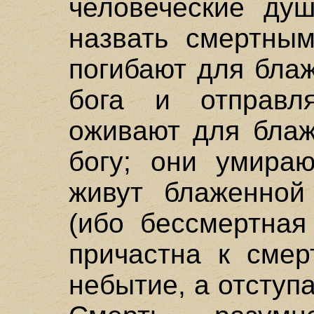
человеческие ду
назвать смертным
погибают для бла
бога и отправл
оживают для блаж
богу; они умира
живут блаженной
(ибо бессмертная
причастна к смер
небытие, а отступ