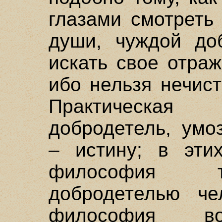
глазами смотреть 
души, чуждой доб
искать свое отра
ибо нельзя нечист
Практическая
добродетель, умо
– истину; в этих
философия т
добродетелью чел
философия в