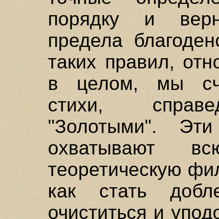
порядку и вер
предела благоден
таких правил, от
в целом, мы сч
стихи, справ
"Золотыми". Эт
охватывают в
теоретическую фи
как стать добл
очиститься и упод