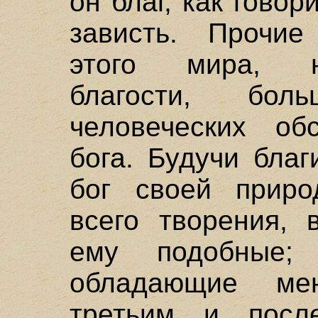
он благ, как говори
зависть. Прочие
этого мира, 
благости, бо
человеческих об
бога. Будучи бла
бог своей приро
всего творения, 
ему подобные;
обладающие ме
третьим и посл