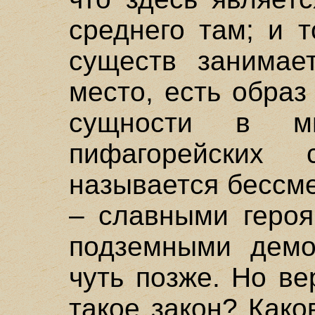
среднего там; и 
существ занимае
место, есть обра
сущности в м
пифагорейских
называется бессм
– славными героя
подземными демо
чуть позже. Но ве
такое закон? Как