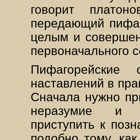
говорит платоно
передающий пифаг
целым и совершен
первоначального с
Пифагорейские 
наставлений в пра
Сначала нужно пр
неразумие и б
приступить к поз
подобно тому, ка