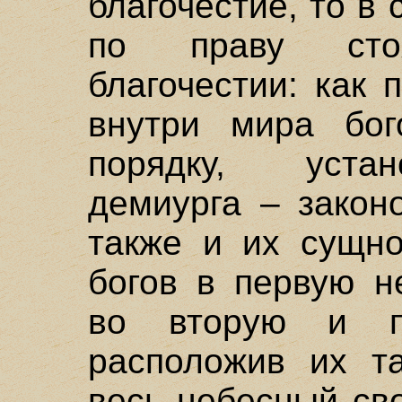
благочестие, то в
по праву сто
благочестии: как
внутри мира бог
порядку, уста
демиурга – закон
также и их сущно
богов в первую н
во вторую и п
расположив их та
весь небесный сво