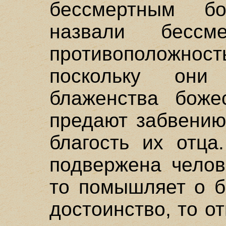
бессмертным бо
назвали бесс
противоположност
поскольку он
блаженства боже
предают забвению
благость их отца
подвержена челов
то помышляет о б
достоинство, то о