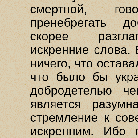
смертной, го
пренебрегать д
скорее разгла
искренние слова.
ничего, что остав
что было бы укр
добродетелью че
является разум
стремление к сов
искренним. Ибо 