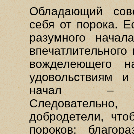
Обладающий сов
себя от порока. Е
разумного начал
впечатлительного 
вожделеющего н
удовольствиям и
начал – нес
Следовательно
добродетели, что
пороков: благор