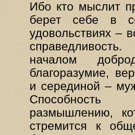
Ибо кто мыслит п
берет себе в с
удовольствиях – в
справедливост
началом доброд
благоразумие, ве
и серединой – му
Способность
размышлению, ко
стремится к общ