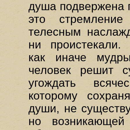
душа подвержена г
это стремлени
телесным наслажд
ни проистекали. 
как иначе мудр
человек решит с
угождать всяче
которому сохран
души, не существ
но возникающей 