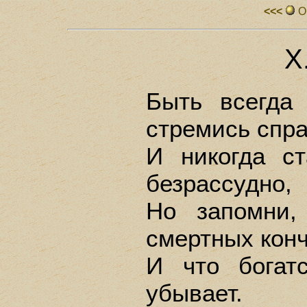
<<<
О
X
Быть всегда
стремись спр
И никогда с
безрассудно,
Но запомни,
смертных кон
И что богат
убывает.