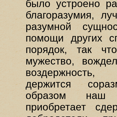
было устроено ра
благоразумия, лу
разумной сущно
помощи других сп
порядок, так чт
мужество, вожде
воздержность,
держится сора
образом наш 
приобретает сде