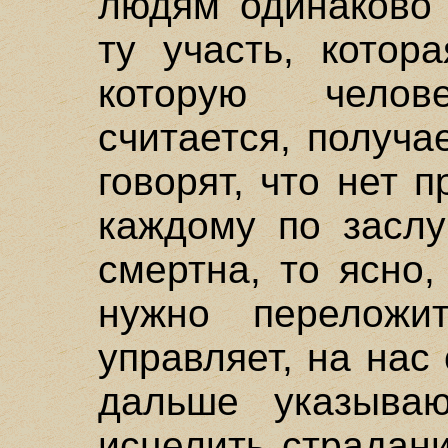
людям одинаково 
ту участь, котор
которую челов
считается, получ
говорят, что нет 
каждому по заслу
смертна, то ясно,
нужно переложи
управляет, на нас
дальше указываю
исцелить страдан