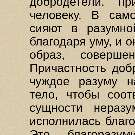
добродетели, пр
человеку. В сам
сияют в разумно
благодаря уму, и 
образ, соверше
Причастность доб
чуждое разуму н
тело, чтобы соот
сущности неразу
исполнилась благ
Это благоразум