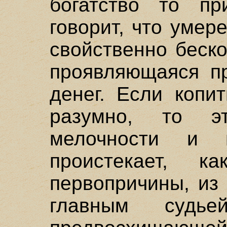
богатство то пр
говорит, что умер
свойственно беск
проявляющаяся пр
денег. Если копи
разумно, то э
мелочности и 
проистекает, 
первопричины, из
главным судье