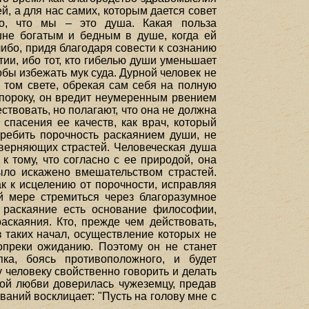
й, а для нас самих, которым дается совет
но, что мы – это душа. Какая польза
шне богатым и бедным в душе, когда ей
либо, придя благодаря совести к сознанию
ии, ибо тот, кто гибелью души уменьшает
обы избежать мук суда. Дурной человек не
 том свете, обрекая сам себя на полную
 пороку, он вредит неумеренным рвением
ствовать, но полагают, что она не должна
спасения ее качеств, как врач, который
ребить порочность раскаянием души, не
кверняющих страстей. Человеческая душа
к тому, что согласно с ее природой, она
ыло искажено вмешательством страстей.
к к исцелению от порочности, исправляя
й мере стремиться через благоразумное
 раскаяние есть основание философии,
аскаяния. Кто, прежде чем действовать,
з таких начал, осуществление которых не
опреки ожиданию. Поэтому он не станет
ка, боясь противоположного, и будет
 человеку свойственно говорить и делать
мой любви доверилась чужеземцу, предав
ваний восклицает: "Пусть на голову мне с