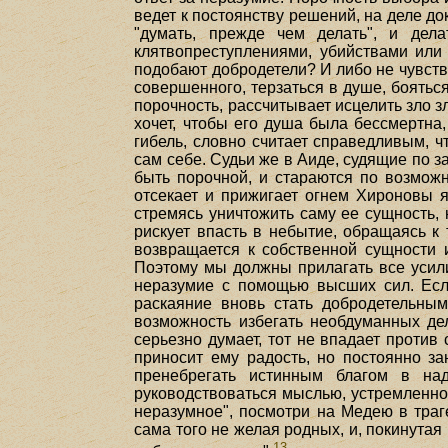
ведет к постоянству решений, на деле до
"думать, прежде чем делать", и дел
клятвопреступлениями, убийствами или
подобают добродетели? И либо не чувство
совершенного, терзаться в душе, боятьс
порочность, рассчитывает исцелить зло з
хочет, чтобы его душа была бессмертна
гибель, словно считает справедливым, 
сам себе. Судьи же в Аиде, судящие по з
быть порочной, и стараются по возможн
отсекает и прижигает огнем Хироновы 
стремясь уничтожить саму ее сущность,
рискует впасть в небытие, обращаясь к 
возвращается к собственной сущности 
Поэтому мы должны прилагать все усили
неразумие с помощью высших сил. Если
раскаяние вновь стать добродетельны
возможность избегать необдуманных дел
серьезно думает, тот не впадает против
приносит ему радость, но постоянно з
пренебрегать истинным благом в над
руководствоваться мыслью, устремленной
неразумное", посмотри на Медею в траг
сама того не желая родных, и, покинутая
13