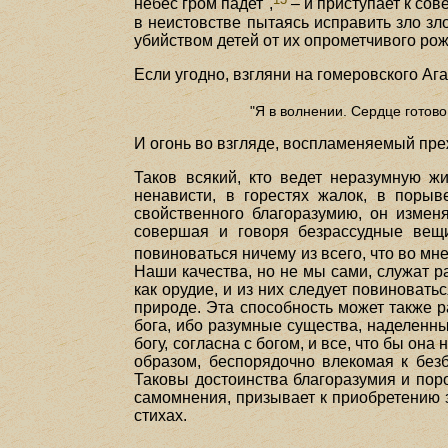
небес гром падет",
– и приступает к со
в неистовстве пытаясь исправить зло з
убийством детей от их опрометчивого ро
Если угодно, взгляни на гомеровского Аг
"Я в волнении. Сердце готово 
И огонь во взгляде, воспламеняемый преж
Таков всякий, кто ведет неразумную ж
ненависти, в горестях жалок, в порыв
свойственного благоразумию, он измен
совершая и говоря безрассудные вещи
повиноваться ничему из всего, что во мн
Наши качества, но не мы сами, служат ра
как орудие, и из них следует повиновать
природе. Эта способность может также ра
бога, ибо разумные существа, наделенны
богу, согласна с богом, и все, что бы о
образом, беспорядочно влекомая к безб
Таковы достоинства благоразумия и поро
самомнения, призывает к приобретению 
стихах.