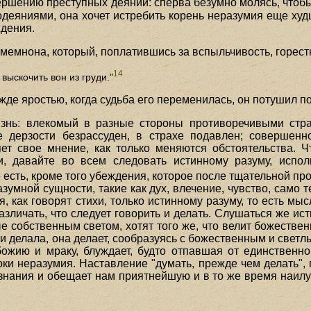
вершению преступных деяний: сперва безумно молясь, что
лодеяниями, она хочет истребить корень неразумия еще ху
ждения.
амемнона, который, поплатившись за вспыльчивость, горест
14
выскочить вон из груди."
де яростью, когда судьба его переменилась, он потушил по
изнь: влекомый в разные стороны противоречивыми стра
е дерзости безрассуден, в страхе подавлен; совершен
яет свое мнение, как только меняются обстоятельства. 
, давайте во всем следовать истинному разуму, испол
е есть, кроме того убеждения, которое после тщательной п
зумной сущности, такие как дух, влечение, чувство, само т
ся, как говорят стихи, только истинному разуму, то есть м
зличать, что следует говорить и делать. Слушаться же ист
е собственным светом, хотят того же, что велит божествен
на ни делала, она делает, сообразуясь с божественным и св
ожию и мраку, блуждает, будто отпавшая от единственно
ки неразумия. Наставление "думать, прежде чем делать",
знания и обещает нам приятнейшую и в то же время наилу