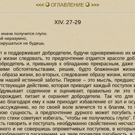
<<<
ОГЛАВЛЕHИЕ
>>>
XIV. 27-29
 иначе получится глупо.
ой неразумно,
сокрушаться не будешь.
т и поддерживает добродетели, будучи одновременно их 
у жизни следовать, то предпочтение отдается красоте доб
обродетель и, привыкнув к обладанию прекрасным, даже 
ими обстоятельствами, решив, будто блаженная жизн
 образа жизни, во-вторых, следование образу жизни, кото
ом нашей истинной заботы. Первое – это мысль, предше
утствующая действию, которая приводит каждый поступок в 
бдумывает содеянное и оценивает, правильно ли это
орождает, питает и охраняет добродетели. Так что дл
ько благодаря ему к нам приходит избавление от зол и о
ассуждению, но по своей воле влечется то к благим, то
вою сущность, а предпочтение дурного может погубить 
то стихи советуют избегать, "чтобы не получилось глупо". 
сть говорить и поступать необдуманно свойственно несчас
нного и не совершишь опрометчивых поступков, в которых
изобличается раскаянием, на деле проявляя пагубность, в