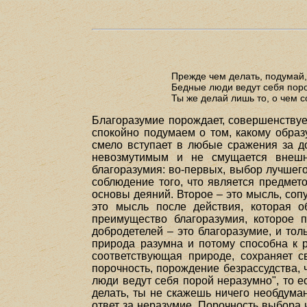
Прежде чем делать, подумай,
Бедные люди ведут себя пор
Ты же делай лишь то, о чем 
Благоразумие порождает, совершенствуе
спокойно подумаем о том, какому образ
смело вступает в любые сражения за д
невозмутимым и не смущается внешн
благоразумия: во-первых, выбор лучшего
соблюдение того, что является предмет
основы деяний. Второе – это мысль, соп
это мысль после действия, которая о
преимущество благоразумия, которое п
добродетелей – это благоразумие, и тол
природа разумна и потому способна к р
соответствующая природе, сохраняет с
порочность, порождение безрассудства, ч
люди ведут себя порой неразумно", то е
делать, ты не скажешь ничего необдума
ответ за неразумие. Порочность выбора 