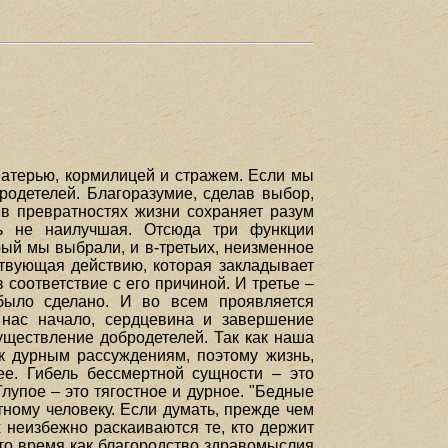
матерью, кормилицей и стражем. Если мы
родетелей. Благоразумие, сделав выбор,
в превратностях жизни сохраняет разум
ь не наилучшая. Отсюда три функции
рый мы выбрали, и в-третьих, неизменное
ствующая действию, которая закладывает
соответствие с его причиной. И третье –
 было сделано. И во всем проявляется
я нас начало, сердцевина и завершение
существление добродетелей. Так как наша
 к дурным рассуждениям, поэтому жизнь,
ее. Гибель бессмертной сущности – это
Глупое – это тягостное и дурное. "Бедные
тному человеку. Если думать, прежде чем
 неизбежно раскаиваются те, кто держит
 то время как благородство здравомыслия