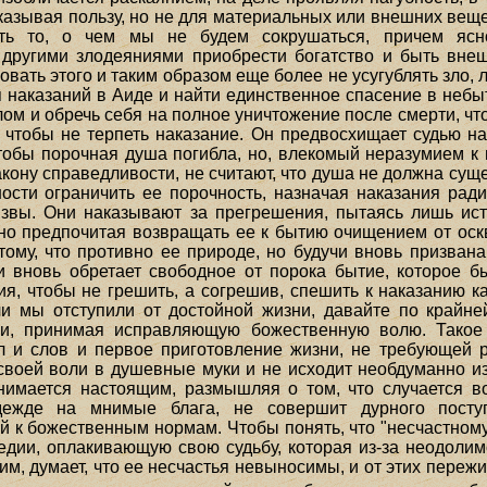
казывая пользу, но не для материальных или внешних веще
ать то, о чем мы не будем сокрушаться, причем яс
 другими злодеяниями приобрести богатство и быть вне
вать этого и таким образом еще более не усугублять зло, 
я наказаний в Аиде и найти единственное спасение в небыт
лом и обречь себя на полное уничтожение после смерти, чт
, чтобы не терпеть наказание. Он предвосхищает судью на
чтобы порочная душа погибла, но, влекомый неразумием к
акону справедливости, не считают, что душа не должна суще
ости ограничить ее порочность, назначая наказания ради 
язвы. Они наказывают за прегрешения, пытаясь лишь ист
 но предпочитая возвращать ее к бытию очищением от ос
тому, что противно ее природе, но будучи вновь призвана 
и вновь обретает свободное от порока бытие, которое б
я, чтобы не грешить, а согрешив, спешить к наказанию ка
 мы отступили от достойной жизни, давайте по крайне
ми, принимая исправляющую божественную волю. Такое
 и слов и первое приготовление жизни, не требующей р
 своей воли в душевные муки и не исходит необдуманно и
анимается настоящим, размышляя о том, что случается в
ежде на мнимые блага, не совершит дурного поступ
 к божественным нормам. Чтобы понять, что "несчастному
едии, оплакивающую свою судьбу, которая из-за неодоли
 им, думает, что ее несчастья невыносимы, и от этих пережи