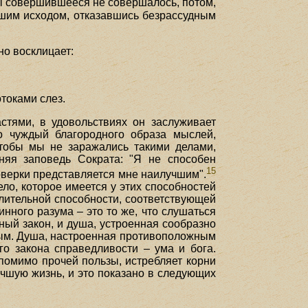
бы совершившееся не совершалось, потом,
дшим исходом, отказавшись безрассудным
но восклицает:
токами слез.
стями, в удовольствиях он заслуживает
но чуждый благородного образа мыслей,
Чтобы мы не заражались такими делами,
няя заповедь Сократа: "Я не способен
15
роверки представляется мне наилучшим".
ело, которое имеется у этих способностей
ыслительной способности, соответствующей
инного разума – это то же, что слушаться
ный закон, и душа, устроенная сообразно
етлым. Душа, настроенная противоположным
го закона справедливости – ума и бога.
 помимо прочей пользы, истребляет корни
чшую жизнь, и это показано в следующих