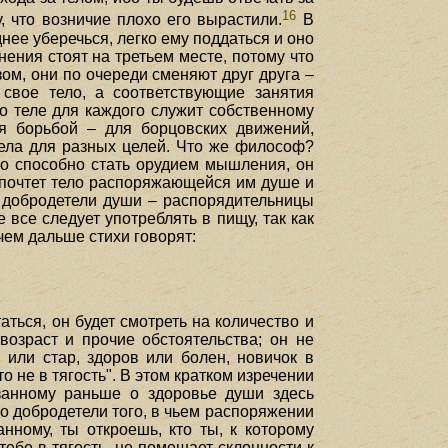
16
, что возничие плохо его вырастили.
В
днее уберечься, легко ему поддаться и оно
нения стоят на третьем месте, потому что
ом, они по очереди сменяют друг друга –
свое тело, а соответствующие занятия
 о теле для каждого служит собственному
я борьбой – для борцовских движений,
тела для разных целей. Что же философ?
ло способно стать орудием мышления, он
редпочтет тело распоряжающейся им душе и
к добродетели души – распорядительницы
е все следует употреблять в пищу, так как
чем дальше стихи говорят:
ться, он будет смотреть на количество и
возраст и прочие обстоятельства; он не
 или стар, здоров или болен, новичок в
 не в тягость". В этом кратком изречении
азанному раньше о здоровье души здесь
т о добродетели того, в чьем распоряжении
нному, ты откроешь, кто ты, к которому
тебе в тягость, не помешает склонности к