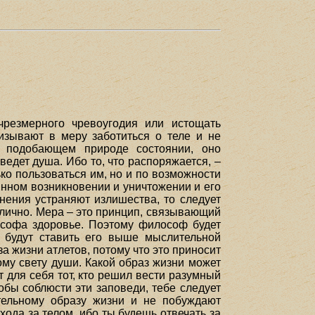
чрезмерного чревоугодия или истощать
изывают в меру заботиться о теле и не
в подобающем природе состоянии, оно
едет душа. Ибо то, что распоряжается, –
ько пользоваться им, но и по возможности
янном возникновении и уничтожении и его
жнения устраняют излишества, то следует
отлично. Мера – это принцип, связывающий
софа здоровье. Поэтому философ будет
 будут ставить его выше мыслительной
за жизни атлетов, потому что это приносит
ому свету души. Какой образ жизни может
 для себя тот, кто решил вести разумный
тобы соблюсти эти заповеди, тебе следует
тельному образу жизни и не побуждают
да за телом, ибо ты будешь отвечать за