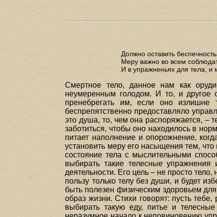
Должно оставить беспечность,
Меру важно во всем соблюдат
И в упражненьях для тела, и м
Смертное тело, данное нам как оруди
неумеренным голодом. И то, и другое 
пренебрегать им, если оно излишне 
беспрепятственно предоставляло управля
это душа, то, чем она распоряжается, – 
заботиться, чтобы оно находилось в нор
питает наполнение и опорожнение, когда
установить меру его насыщения тем, что 
состояние тела с мыслительными спос
выбирать такие телесные упражнения 
деятельности. Его цель – не просто тело,
пользу только телу без души, и будет и
быть полезен физическим здоровьем для 
образ жизни. Стихи говорят: пусть тебе,
выбирать такую еду, питье и телесны
неразумное начало к неповиновению упр