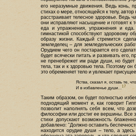
его неразумные движения. Ведь конь, пр
стихах о мере, относящейся к телу, автор
расстраивает телесное здоровье. Ведь ча
они исправляют насыщение и готовят к т
еда и упражнения, упражнения и еда.
гимнастикой способствуют здоровому обр
образу жизни. Каждый стремится сдел
земледелец – для земледельческих рабо
Орудием чего он постарается его сдела
будет всячески питать и развивать его, 
не пренебрежет им ради души, но будет
тела, так и к здоровью тела. Поэтому он 
это обременяет тело и увлекает присуще
Яства, сказал я, оставь те, ч
17
И в избавленье души...
Таким образом, он будет полностью избе
подходящий момент и, как говорит Гипп
позволит наполнять себя всем, что доз
философии или достиг ее вершины. Все эт
стихи допускают возможность блаженно
добавлено: "Должно оставить беспечность,
находится орудие души – тело, а здесь
обращена эта заповедь, и что следует со