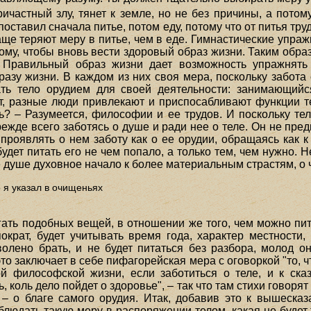
ичастный злу, тянет к земле, но не без причины, а потому
 поставил сначала питье, потом еду, потому что от питья тру
ще теряют меру в питье, чем в еде. Гимнастические упраж
ому, чтобы вновь вести здоровый образ жизни. Таким образ
 Правильный образ жизни дает возможность упражнять 
азу жизни. В каждом из них своя мера, поскольку забота
ать тело орудием для своей деятельности: занимающийс
т, разные люди привлекают и приспосабливают функции 
ть? – Разумеется, философии и ее трудов. И поскольку те
прежде всего заботясь о душе и ради нее о теле. Он не п
 проявлять о нем заботу как о ее орудии, обращаясь как 
будет питать его не чем попало, а только тем, чем нужно. Н
е душе духовное начало к более материальным страстям, о 
то я указал в очищеньях
гать подобных вещей, в отношении же того, чем можно пита
ократ, будет учитывать время года, характер местности, 
волено брать, и не будет питаться без разбора, молод он
о заключает в себе пифагорейская мера с оговоркой "то, что
й философской жизни, если заботиться о теле, и к ск
 коль дело пойдет о здоровье", – так что там стихи говоря
 – о благе самого орудия. Итак, добавив это к вышесказа
блюдать такую меру в распоряжении телом, какая не будет 