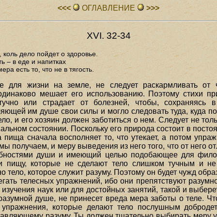
<<<
ОГЛАВЛЕHИЕ
>>>
XVI. 32-34
 коль дело пойдет о здоровье.
ь – в еде и напитках
ера есть то, что не в тягость.
е для жизни на земле, не следует раскармливать от 
одинаково мешает его использованию. Поэтому стихи пр
тучно или страдает от болезней, чтобы, сохраняясь 
ющей им душе свои силы и могло следовать туда, куда пов
тело, и его хозяин должен заботиться о нем. Следует не тол
мальном состоянии. Поскольку его природа состоит в посто
 пища сначала восполняет то, что утекает, а потом упра
мы получаем, и меру выведения из него того, что от него 
обностями души и имеющий целью подобающее для фило
и пищу, которые не сделают тело слишком тучным и не
 но тело, которое служит разуму. Поэтому он будет чужд обра
збегать телесных упражнений, ибо они препятствуют разумн
изучения наук или для достойных занятий, такой и выберет
 разумной душе, не принесет вреда мера заботы о теле. Ч
е упражнения, которые делают тело послушным доброде
авляющему разуму. Ты должен тщательно выбирать меру ухо