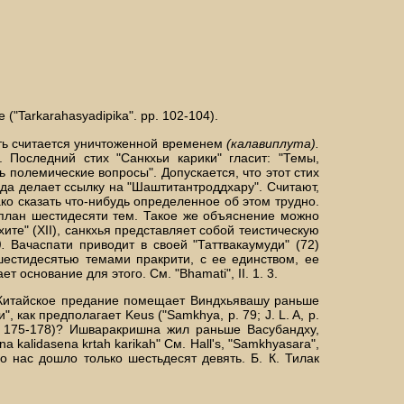
("Tarkarahasyadipika". pp. 102-104).
асть считается уничтоженной временем
(калавиплута).
 Последний стих "Санкхьи карики" гласит: "Темы,
 полемические вопросы". Допускается, что этот стих
ада делает ссылку на "Шаштитантроддхару". Считают,
о сказать что-нибудь определенное об этом трудно.
 план шестидесяти тем. Такое же объяснение можно
те" (XII), санкхья представляет собой теистическую
.
Вачаспати приводит в своей "Таттвакаумуди" (72)
 шестидесятью темами пракрити, с ее единством, ее
основание для этого. См. "Bhamati", II. 1. 3.
. Китайское предание помещает Виндхьявашу раньше
, как предполагает Keus ("Samkhya, p. 79; J. L. A, p.
p. 175-178)? Ишваракришна жил раньше Васубандху,
alidasena krtah karikah" См. Hall's, "Samkhyasara",
о нас дошло только шестьдесят девять. Б. К. Тилак