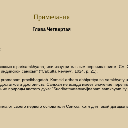
Примечания
Глава Четвертая
.
т санкхью с parisamkhyana, или изнутрительным перечислением. См. X
дийской санкхьи" ("Calcutta Review", 1924, р. 21).
 ca pramanam pravibhagatah. Kamcid artham abhipretya sa samkhyety
едостатков и достоинств. Санкхья не всегда имеет значение переч
ие природы чистого духа: "Suddhatmatattvavijnanam samkhyam ity ab
ла от своего первого основателя Санкха, хотя для такой догадки ма