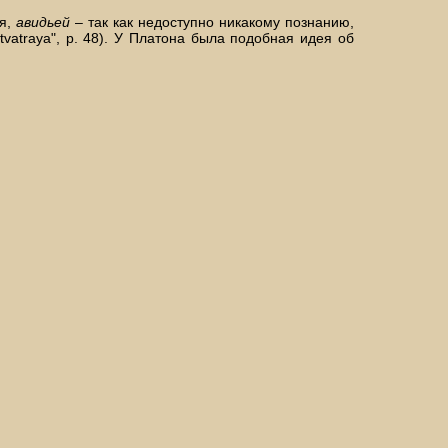
ия,
авидьей
– так как недоступно никакому познанию,
attvatraya", p. 48). У Платона была подобная идея об