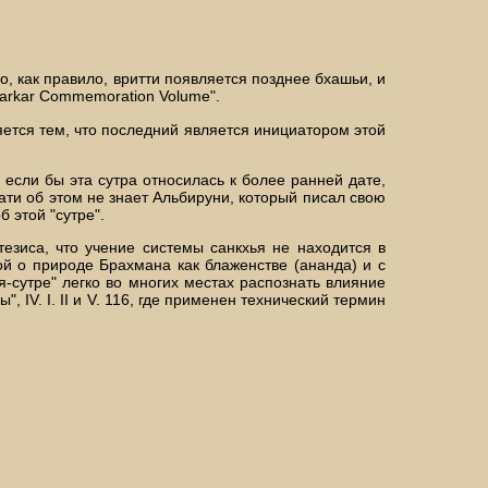
о, как правило, вритти появляется позднее бхашьи, и
ndarkar Commemoration Volume".
яется тем, что последний является инициатором этой
 если бы эта сутра относилась к более ранней дате,
ати об этом не знает Альбируни, который писал свою
 этой "сутре".
тезиса, что учение системы санкхья не находится в
й о природе Брахмана как блаженстве (ананда) и с
ья-сутре" легко во многих местах распознать влияние
, IV. I. II и V. 116, где применен технический термин