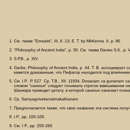
См. также "Emeads", III, 6. 13; Е. Т. by MkKenna. II, p. 86.
"Philosophy of Ancient India", p. 30. См. также Davies S.К., р. V
S.Р.В., р. XIV.
Gаrbe, Philosophy of Ancient India, p. 44. Т. В. ассоциируе
кажется доказанным, что Пифагор находился под влиянием ин
См. I.P.. Р. 527. Ср. Т.В., XII. 11934. Dosanam ca gunanam
словом "санкхья" следует понимать строгое взвешивание н
Шанкара приводит цитату, в которой санкхья означает познан
Ср. Samyagvivekenatmakathanam.
Предполагается также, что свое название эта система получи
I.P., pp. 100-105.
См. I.P., pp. 259-260.