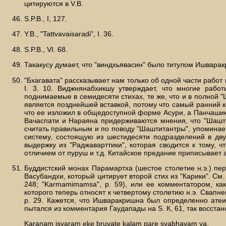
цитируются в V.В.
S.P.B., I, 127.
Y.В., "Tattvavaisaradi", I. 36.
S.P.B., VI. 68.
Такакусу думает, что "виндхьявасин" было титулом Ишваракри
"Бхагавата" рассказывает нам только об одной части работ
I. 3. 10. Виджнянабхикшу утверждает, что многие ра
поднимаемые в семидесяти стихах, те же, что и в полной "
является позднейшей вставкой, потому что самый ранний к
что ее изложил в общедоступной форме Асури, а Панчашикх
Вачаспати и Нараяна придерживаются мнения, что "Шашти
считать правильным и по поводу "Шаштитантры", упоминаем
систему, состоящую из шестидесяти подразделений в дву
выдержку из "Раджаварттики", которая сводится к тому, 
отличием от пуруш и т.д. Китайское предание приписывает а
Буддистский монах Парамартха (шестое столетие н.э.) пе
Васубандхи, который цитирует второй стих из "Карики". См. 
248; "Karmamimamsa", p. 59), или ее комментатором, ка
которого теперь относят к четвертому столетию н.э. Свапне
p. 29. Кажется, что Ишваракришна был определенно атеис
пытался из комментария Гаудапады на S. К, 61, так восста
Karanam isvaram eke bruvate kalam pare svabhavam va,