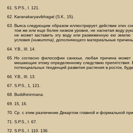
S.P.S., I. 121.
Karanakaryavibhagat (S.К., 15).
Вьяса следующим образом иллюстрирует действие этих соп
том же или еще более низком уровне, не нагнетая воду рука
не может заставить эту воду или разжиженную ею землю 
условия
(нимитта),
дополняющего материальные причины ил
Y.В., III. 14.
Но согласно философии санкхьи, любая причина может в
мешающие этому определенному следствию препятствия. Ви
потенциальных тенденций развития растения в росток, буде
Y.В., III. 13.
S.P.S., 1, 121.
Buddhinirmana.
15, 16.
Ср. с этим различение Декартом главной и формальной при
S.P.S., I. 67.
S.P.S., I. 110. 136.