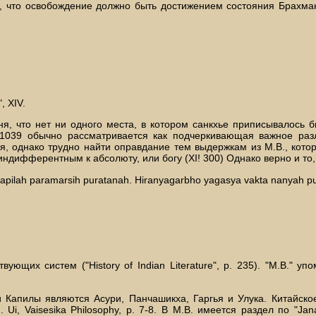
ся, что освобождение должно быть достижением состояния Брахма
, XIV.
я, что нет ни одного места, в котором санкхье приписывалось бы
 XII. 11039 обычно рассматривается как подчеркивающая важное р
я, однако трудно найти оправдание тем выдержкам из М.В., кото
ндифферентным к абсолюту, или богу (XI! 300) Однако верно и то, 
kapilah paramarsih puratanah. Hiranyagarbho yagasya vakta nanyah p
ующих систем ("History of Indian Literature", p. 235). "М.В." у
лями Капилы являются Асури, Панчашикха, Гаргья и Улука. Китайс
Ui, Vaisesika Philosophy, p. 7-8. В М.В. имеется раздел по "Ja