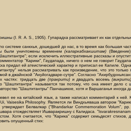
шны (I. R. А. S., 1905). Гупарадха рассматривает их как отдельные 
 по системе санкхья, дошедшей до нас, в то время как большая ч
боты были уничтожены временем
(каларкабхакшитам
)
(Введение).
Шаштитантре"; если исключить иллюстративные рассказы и опустить
омментатор "Карики", Гаудапада, ничего о нем не говорит Гаудап
а придал ей атеистический характер и приписал ее Капиле. Однак
тантру" нельзя рассматривать как произведение, что это только
ой в джайнской "Ануйогадваре-сутре". Согласно "Ахирбудхньясанхи
х частях: тридцать две
(пракрити)
и двадцать восемь
(викрити)
что "Шаштитантра" называется так потому, что она имеет дело с
вторство "Шаштитантры" Панчашикхе, хотя и Варшаганья иногда дает 
ревел ее на китайский язык, а также написал комментарий к ней
Ui, Vaisesika Philosophy. Является ли Виндхьяваша автором "Карики"
к утверждает Белвалкар ("Bhandarkar Commemoration Volum", p
швара отождествляет Ишваракришну с Калидаса. "Isvarakresnanamna k
том. Хотя считается, что "Карика" содержит семьдесят стихов, д
новить опущенный стих: