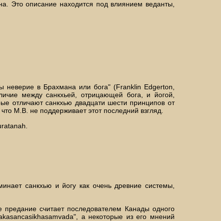
на. Это описание находится под влиянием веданты,
 неверие в Брахмана или бога" (Franklin Edgerton,
азличие между санкхьей, отрицающей бога, и йогой,
рые отличают санкхью двадцати шести принципов от
что М.В. не поддерживает этот последний взгляд.
uratanah.
поминает санкхью и йогу как очень древние системы,
кое предание считает последователем Канады одного
nakasancasikhasamvada", а некоторые из его мнений