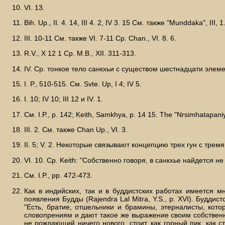
VI. 13.
Bih. Up., II. 4. 14, III 4. 2, IV 3. 15 См. также "Munddaka", III, 1.
III. 10-11 См. также VI. 7-11 Cp. Chan., VI. 8. 6.
R.V., X 12 1 Cp. М.В., XII. 311-313.
IV. Cp. тонкое тело санкхьи с существом шестнадцати элем
I. Р., 510-515. См. Svte. Up, I 4; IV 5.
I. 10; IV 10; III 12 и IV. 1.
См. I.P., р. 142; Keith, Samkhya, p. 14 15. The "Nrsimhatapa
III. 2. См. также Chan Up., VI. 3.
II. 5; V. 2. Некоторые связывают концепцию трех гун с тре
VI. 10. Cp. Keith: "Собственно говоря, в санкхье найдется н
См. I.P., pp. 472-473.
Как в индийских, так и в буддистских работах имеется 
появления Будды (Rajendra Lal Мitra, Y.S., р. XVI). Буддис
"Есть, братие, отшельники и брамины, этерналисты, кот
словопрениям и дают такое же выражение своим собствен
не рождающий ничего нового, стоит, как горный пик, как 