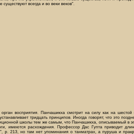
е существуют всегда и во веки веков".
 орган восприятия. Панчашикха смотрит на силу как на шестой о
т, устанавливает тридцать принципов. Иногда говорят, что это по
иционной школы тем же самым, что Панчашикха, описываемый в эп
йоги, имеются расхождения. Профессор Дас Гупта приводит дли
phy", p. 213, но там нет упоминания о танматрах, а пуруша и пра