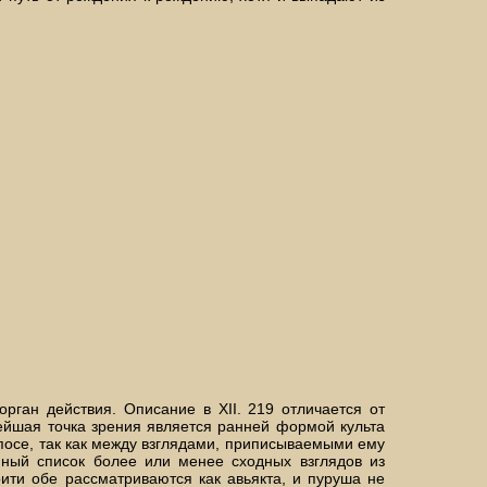
рган действия. Описание в XII. 219 отличается от
зднейшая точка зрения является ранней формой культа
осе, так как между взглядами, приписываемыми ему
нный список более или менее сходных взглядов из
крити обе рассматриваются как авьякта, и пуруша не