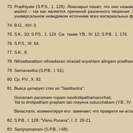
Pradhiyate (S.P.S., 1, 125). Локачарья пишет, что оно наз
майей
– так как является причиной различного творения. Pra
универсальном невидимом источнике всех материальных форм
В.G., XIV. 3.
S.К., 10; S.Р.S., 1. 124. См. также Y.В., IV. 12; S.P.B.. 1. 176.
S.P.S., VI. 54.
S.K., 8.
Nihsattasattam nihsadasan nirasad avyahtam alingam pradhanam (
Samavastha (S.P.B., I. 61).
Ср. Р.V., X. 92.
Вьяса цитирует стих из "Sastitantra":
Gunanam paramam rupam navdrstipathamarcchati,
Yat tu drstipatham praptam tan mayeva sutucchakam (Y.В., IV. 
Вачаспати, комментируя его. замечает, что пракрити не ест
S.P.B., I. 128; "Visnu Purana", I. 2. 20-21.
Samjnamatram (S.P.B., I 68).