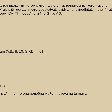
ывается пракрити потому, что является источником всякого изменен
krit ity ucyate vikarotpadakatvat, avidyajnanavirodhitat, maya ("T
. См. "Timoeus", p. 24. В.G., XIV 3.
Y.В., II. 19; S.P.B., I. 61).
13).
ь майя, но что она подобна майе, mayeva na tu mayа.