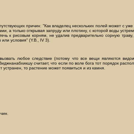
утствующих причин: "Как владелец нескольких полей может с уже
ми, а только открывая запруду или плотину, с которой воды устрем
течь к рисовым корням, не удалив предварительно сорную траву,
и условия" (Y.В., IV 3).
ызвать любое следствие (потому что все вещи являются видои
джнанабхикшу считает, что если по воле бога тот порядок распол
т устранен, то растение может появиться и из камня.
чин.