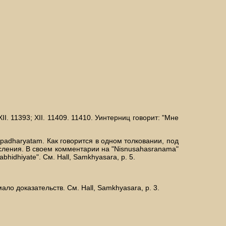
II. 11393; XII. 11409. 11410. Уинтерниц говорит: "Мне
 upadharyatam. Как говорится в одном толковании, под
исления. В своем комментарии на "Nisnusahasranama"
hidhiyate". См. Hall, Samkhyasara, p. 5.
ло доказательств. См. Hall, Samkhyasara, p. 3.