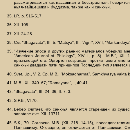
рассматривается как пассивная и бесстрастная. Говорит
ньяя-вайшешики и буддизма, так же как и санкхьи.
I.Р., р. 516-517.
XII. 105.
XII. 24-25.
См. "Bhagavata", III. 5: "Matsya", III; "Agni", XVII; "Markandeya"
"Изучение эпоса и других ранних материалов убедило мен
"American Journal of Philology", XIV. I, p. 8). "М.В.",
признающей его. Эдгертон возражает против такого мнени
санкхьи двадцати пяти принципов Последний тип является и
Svet. Up., V. 2. Ср. М.В., "Moksadharma". Samkhyasya vakta 
М.В., XII. 340. 67; "Ramayana", I, 40-41.
"Bhagavata", III, 24. 36; II. 7. 3.
S.P.B., VI 70.
Вебер считает, что санкхья является старейшей из существ
sanatane dve. XII. 13711.
S.К., 70. Согласно М.В. (XII. 218. 14-15), последовате
Панчашикху. Очевидно, он отличается от Панчашикхи. См. 