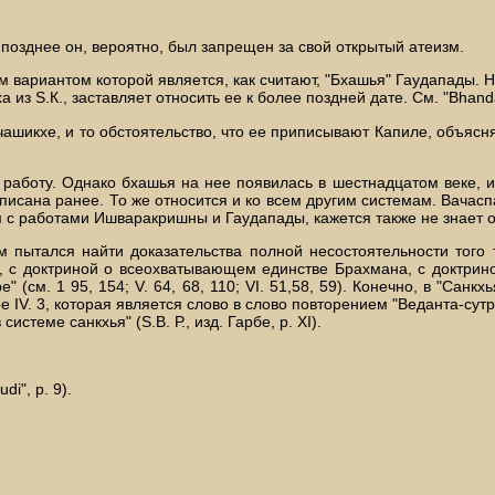
 позднее он, вероятно, был запрещен за свой открытый атеизм.
м вариантом которой является, как считают, "Бхашья" Гаудапады. Н
иха из S.К., заставляет относить ее к более поздней дате. См. "Bha
чашикхе, и то обстоятельство, что ее приписывают Капиле, объясн
у работу. Однако бхашья на нее появилась в шестнадцатом веке, и
писана ранее. То же относится и ко всем другим системам. Вачасп
 с работами Ишваракришны и Гаудапады, кажется также не знает об
ем пытался найти доказательства полной несостоятельности того 
, с доктриной о всеохватывающем единстве Брахмана, с доктрино
см. 1 95, 154; V. 64, 68, 110; VI. 51,58, 59). Конечно, в "Санкх
 IV. 3, которая является слово в слово повторением "Веданта-сутры"
стеме санкхья" (S.В. Р., изд. Гарбе, р. XI).
di", p. 9).