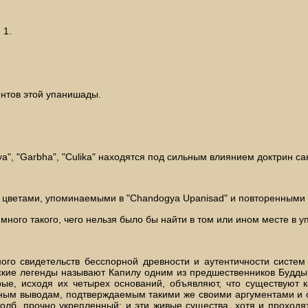
 1.
ентов этой упанишады.
niya", "Garbha", "Culika" находятся под сильным влиянием доктрин са
мя цветами, упоминаемыми в "Chandogya Upanisad" и повторенными в
е много такого, чего нельзя было бы найти в том или ином месте в у
много свидетельств бесспорной древности и аутентичности систе
тские легенды называют Капилу одним из предшественников Будды. См.
орые, исходя их четырех оснований, объявляют, что существуют 
ным выводам, подтверждаемым такими же своими аргументами и о
столб, прочно укрепленный; и эти живые существа, хотя и проход