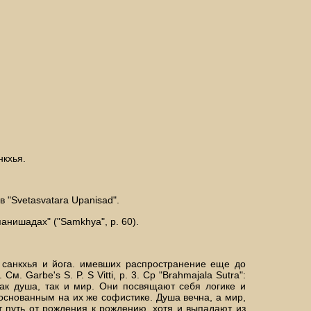
нкхья.
 "Svetasvatara Upanisad".
панишадах" ("Samkhya", p. 60).
м санкхья и йога. имевших распространение еще до
 Garbe's S. P. S Vitti, р. 3. Cp "Brahmajala Sutra":
как душа, так и мир. Они посвящают себя логике и
снованным на их же софистике. Душа вечна, а мир,
ят путь от рождения к рождению, хотя и выпадают из