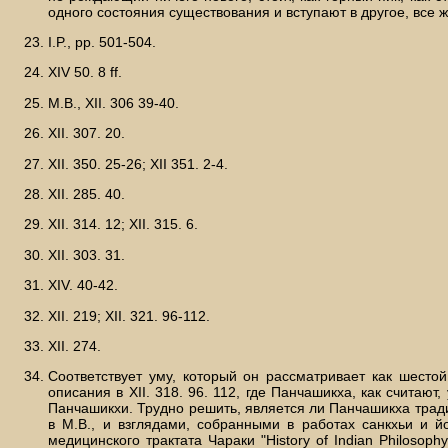
одного состояния существования и вступают в другое, все ж
I.P., pp. 501-504.
XIV 50. 8 ff.
М.В., XII. 306 39-40.
XII. 307. 20.
XII. 350. 25-26; XII 351. 2-4.
XII. 285. 40.
XII. 314. 12; XII. 315. 6.
XII. 303. 31.
XIV. 40-42.
XII. 219; XII. 321. 96-112.
XII. 274.
Соответствует уму, который он рассматривает как шестой
описания в XII. 318. 96. 112, где Панчашикха, как считаю
Панчашикхи. Трудно решить, является ли Панчашикха трад
в М.В., и взглядами, собранными в работах санкхьи и 
медицинского трактата Чараки "History of Indian Philoso