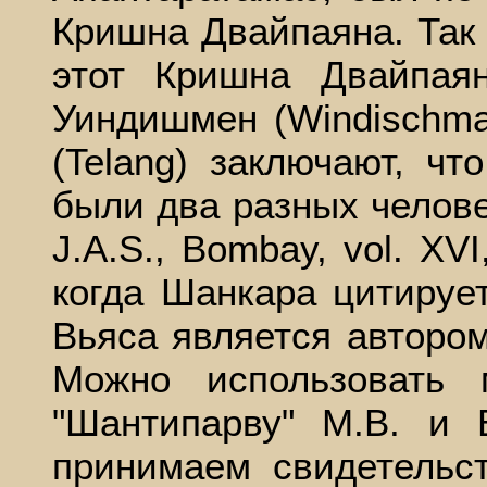
Кришна Двайпаяна. Так 
этот Кришна Двайпаян
Уиндишмен (Windischma
(Telang) заключают, ч
были два разных человек
J.A.S., Bombay, vol. XVI
когда Шанкара цитирует
Вьяса является автором "С
Можно использовать
"Шантипарву" М.В. и 
принимаем свидетельст