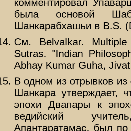
комментировал Упаварш
была основой Ша
Шанкарабхашьи в В.S. (D.S
См. Belvalkar. Multipl
Sutras. "Indian Philosop
Abhay Kumar Guha, Jivatm
В одном из отрывков из 
Шанкара утверждает, ч
эпохи Двапары к эпо
ведийский учител
Апантаратамас, был по