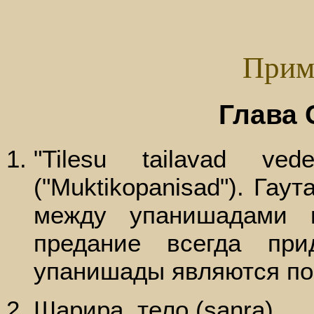
Прим
Глава
"Tilesu tailavad vede
("Muktikopanisad"). Гау
между упанишадами и
предание всегда при
упанишады являются по
Шарира, тело (sanra).