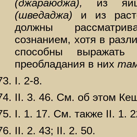
(джараюджа),
из я
(шведаджа)
и из рас
должны рассматрив
сознанием, хотя в разл
способны выражать
преобладания в них
там
I. 2-8.
II. 3. 46. См. об этом Ке
I. 1. 17. См. также II. 1. 2
II. 2. 43; II. 2. 50.