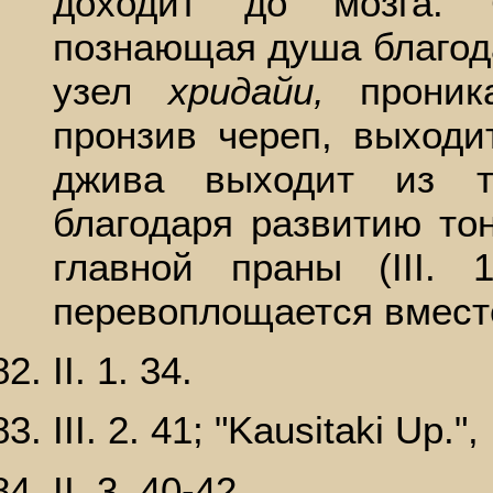
доходит до мозга. 
познающая душа благод
узел
хридайи,
проник
пронзив череп, выходит
джива выходит из т
благодаря развитию тон
главной праны (III. 
перевоплощается вмест
II. 1. 34.
III. 2. 41; "Kausitaki Up.", I
II. 3. 40-42.