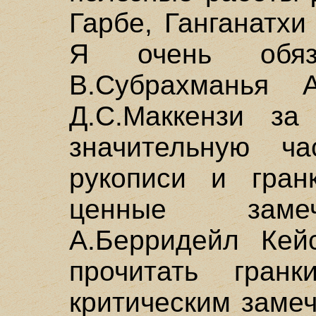
Гарбе, Ганганатх
Я очень обяз
В.Субрахманья 
Д.С.Маккензи за
значительную ч
рукописи и гран
ценные замеч
А.Берридейл Кей
прочитать гран
критическим заме