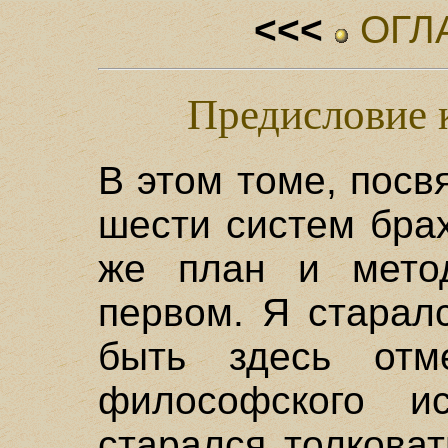
<<<
ОГЛ
Предисловие 
В этом томе, пос
шести систем бра
же план и метод
первом. Я старал
быть здесь отм
философского ис
старался толкова