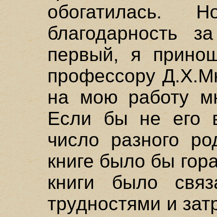
обогатилась. 
благодарность з
первый, я принош
профессору Д.X.М
на мою работу мн
Если бы не его 
число разного ро
книге было бы гор
книги было связ
трудностями и затр