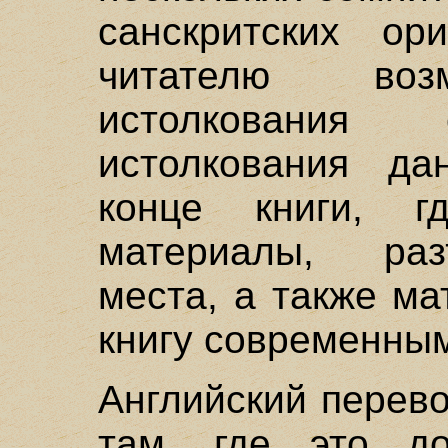
санскритских ор
читателю воз
истолкования
истолкования д
конце книги, г
материалы, ра
места, а также м
книгу современны
Английский перево
там, где это до