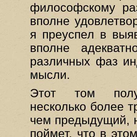
философскому ра
вполне удовлетвор
я преуспел в выя
вполне адекватн
различных фаз ин
мысли.
Этот том получ
несколько более 
чем предыдущий, н
поймет, что в это