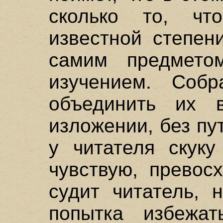
сколько то, чт
известной степен
самим предмето
изучением. Соб
объединить их 
изложении, без пу
у читателя скуку
чувствую, превос
судит читатель, 
попытка избежат