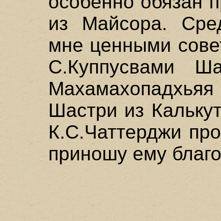
особенно обязан 
из Майсора. Сре
мне ценными сове
С.Куппусвами Ш
Махамахопадхья
Шастри из Калькут
К.С.Чаттерджи про
приношу ему благо