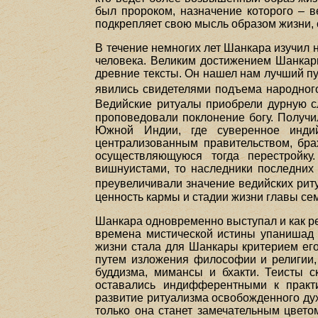
был пророком, назначение которого – в
подкрепляет свою мысль образом жизни, 
В течение немногих лет Шанкара изучил 
человека. Великим достижением Шанкары
древние тексты. Он нашел нам лучший пу
явились свидетелями подъема народного
Ведийские ритуалы приобрели дурную 
проповедовали поклонение богу. Получи
Южной Индии, где суверенное инди
централизованным правительством, бр
осуществляющуюся тогда перестройку
вишнуистами, то наследники последних
преувеличивали значение ведийских ри
ценность кармы и стадии жизни главы се
Шанкара одновременно выступал и как р
времена мистической истины упанишад 
жизни стала для Шанкары критерием его
путем изложения философии и религии,
буддизма, мимансы и бхакти. Теисты с
оставались индифферентными к практ
развитие ритуализма освобожденного дух
только она станет замечательным цвет