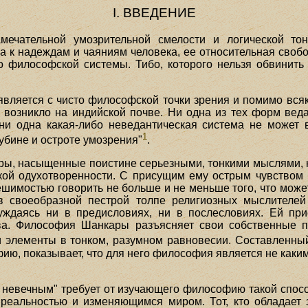
I. ВВЕДЕНИЕ
ечательной умозрительной смелости и логической тонк
а к надеждам и чаяниям человека, ее относительная свобод
 философской системы. Тибо, которого нельзя обвинить 
 является с чисто философской точки зрения и помимо вся
возникло на индийской почве. Ни одна из тех форм веда
ни одна какая-либо неведантическая система не может
1
убине и остроте умозрения"
.
ы, насыщенные поистине серьезными, тонкими мыслями, не
кой одухотворенности. С присущим ему острым чувством
ешимостью говорить не больше и не меньше того, что може
в своеобразной пестрой толпе религиозных мыслителе
нуждаясь ни в предисловиях, ни в послесловиях. Ей п
ва. Философия Шанкары разъясняет свои собственные п
и элементы в тонком, разумном равновесии. Составленны
фию, показывает, что для него философия является не каки
 невечным" требует от изучающего философию такой спос
реальностью и изменяющимся миром. Тот, кто обладает