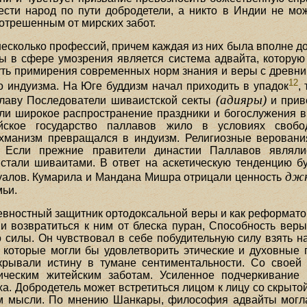
ести народ по пути добродетели, а никто в Индии не може
отрешенным от мирских забот.
несколько профессий, причем каждая из них была вполне до
 в сфере умозрения является система адвайта, которую
ть примирения современных норм знания и веры с древними 
12
 индуизма. На Юге буддизм начал приходить в упадок
,
(адияры)
славу Последователи шиваистской секты
и прив
ли широкое распространение праздники и богослужения в
йское государство паллавов жило в условиях свобо
ахманизм превращался в индуизм. Религиозные веровани
. Если прежние правители династии Паллавов являл
 стали шиваитами. В ответ на аскетическую тенденцию б
дж
туалов. Кумарила и Мандана Мишра отрицали ценность
мьи.
евностный защитник ортодоксальной веры и как реформатор
и возвратиться к ним от блеска пуран, Способность вер
 силы. Он чувствовал в себе побудительную силу взять на
 которые могли бы удовлетворить этические и духовные 
крывали истину в тумане сентиментальности. Со своей
ическим житейским заботам. Усиленное подчеркивание
а. Добродетель может встретиться лицом к лицу со скрытой
ом мысли. По мнению Шанкары, философия адвайты могл