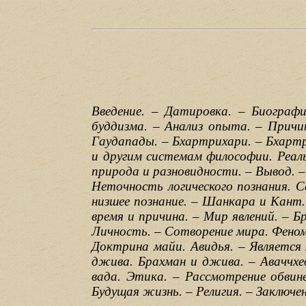
Введение. – Датировка. – Биограф
буддизма. – Анализ опыта. – Причи
Гаудапады. – Бхартрихари. – Бхарт
и другим системам философии. Реаль
природа и разновидности. – Вывод. 
Неточность логического познания. С
низшее познание. – Шанкара и Кант.
время и причина. – Мир явлений. – 
Личность. – Сотворение мира. Феном
Доктрина майи. Авидья. – Является
джива. Брахман и джива. – Аваччх
вада. Этика. – Рассмотрение обвин
Будущая жизнь. – Религия. – Заключен