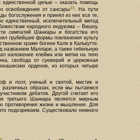
с единственной целью – оказать помощь
13
во освобождения от сансары
. На пути
ды богослужения и принял из них все те,
бо единственный, исключительный метод
божествам народного индуизма – Вишну,
сти симпатий Шанкары и богатства его
днил грубейшие формы поклонения культу
твенном храме богини Кали в Калькутте.
д названием Маллари, а также гибельную
дал наложение клейма или метки на тело
ина, свобода от суеверий и церковная
монашеских орденов, из которых четыре
ф и поэт, ученый и святой, мистик и
в различных образах, если мы пытаемся
частником дебатов. Другой считает его
ля третьего Шанкара является мирным
ью противоречия жизни и мышления. Для
 это подозреваем. Существовало немного
4