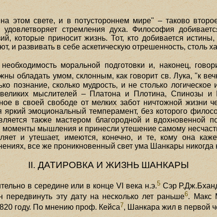
 на этом свете, и в потустороннем мире" – таково втор
 удовлетворяет стремления духа. Философия добиваетс
й, которые приносит жизнь. Тот, кто добивается истины,
ют, и развивать в себе аскетическую отрешенность, столь 
необходимость моральной подготовки и, наконец, говор
ны обладать умом, склонным, как говорит св. Лука, "к веч
ко познание, сколько мудрость, и не столько логическое 
 великих мыслителей – Платона и Плотина, Спинозы и Г
ное в своей свободе от мелких забот ничтожной жизни 
 яркий эмоциональный темперамент, без которого философ
вляется также мастером благородной и вдохновенной по
ые моменты мышления и принесли утешение самому несчастн
яет и утешает, имеются, конечно, и те, кому она каже
нениях, все же проникновенный свет ума Шанкары никогда
II. ДАТИРОВКА И ЖИЗНЬ ШАНКАРЫ
5
ельно в середине или в конце VI века н.э.
Сэр Р.Дж.Бханд
6
 передвинуть эту дату на несколько лет раньше
. Макс 
7
 820 году. По мнению проф. Кейса
, Шанкара жил в первой че