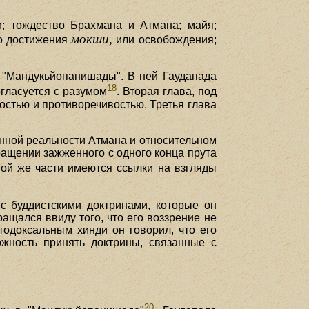
; тождество Брахмана и Атмана; майя;
мокши,
во достижения
или освобождения;
т "Мандукьйопанишады". В ней Гаудапада
18
гласуется с разумом
. Вторая глава, под
стью и противоречивостью. Третья глава
нной реальности Атмана и относительном
ащении зажженного с одного конца прута
той же части имеются ссылки на взгляды
с буддистскими доктринами, которые он
ащался ввиду того, что его воззрение не
тодоксальным хинди он говорил, что его
жность принять доктрины, связанные с
20