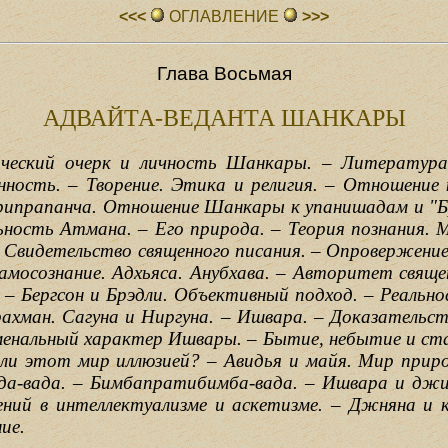
<<<
ОГЛАВЛЕHИЕ
>>>
Глава Восьмая
АДВАЙТА-ВЕДАНТА ШАНКАРЫ
ический очерк и личность Шанкары. – Литература
нность. – Творение. Этика и религия. – Отношение 
рипрапанча. Отношение Шанкары к упанишадам и "Б
ность Атмана. – Его природа. – Теория познания. М
– Свидетельство священного писания. – Опровержени
амосознание. Адхьяса. Анубхава. – Авторитет свящ
 – Бергсон и Брэдли. Объективный подход. – Реальн
Брахман. Сагуна и Ниргуна. – Ишвара. – Доказательс
енальный характер Ишвары. – Бытие, небытие и ста
 ли этот мир иллюзией? – Авидья и майя. Мир приро
еда-вада. – Бимбапратибимба-вада. – Ишвара и джи
ений в интеллектуализме и аскетизме. – Джняна и 
ие.