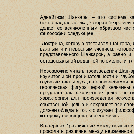
Адвайтизм Шанкары – это система зам
беспощадная логика, которая безразличн
делает ее великолепным образцом чисто
философии следующее:
"Доктрина, которую отстаивал Шанкара,
важным и интересным учением, которое 
представленного Шанкарой, а равно и 
ортодоксальной ведантой по смелости, гл
Невозможно читать произведения Шанкар
изумительной проницательности и глубо
глубокие тайны духа, с непоколебимой р
героическая фигура первой величины 
предстает как законченное целое, не 
характерная для произведения искусст
собственной целью и сохраняет все сво
должен обладать тот, кто изучает филосо
которому посвящена вся его жизнь.
Во-первых, "различение между вечным и
проводить различие между неизменной 