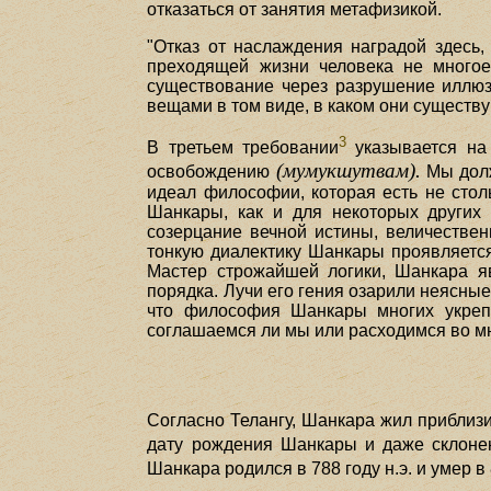
отказаться от занятия метафизикой.
"Отказ от наслаждения наградой здесь,
преходящей жизни человека не многое
существование через разрушение иллюзи
вещами в том виде, в каком они существу
3
В третьем требовании
указывается на 
(мумукшутвам).
освобождению
Мы долж
идеал философии, которая есть не столь
Шанкары, как и для некоторых других
созерцание вечной истины, величествен
тонкую диалектику Шанкары проявляется
Мастер строжайшей логики, Шанкара я
порядка. Лучи его гения озарили неясн
что философия Шанкары многих укрепл
соглашаемся ли мы или расходимся во м
Согласно Телангу, Шанкара жил приблизит
дату рождения Шанкары и даже склонен
Шанкара родился в 788 году н.э. и умер в