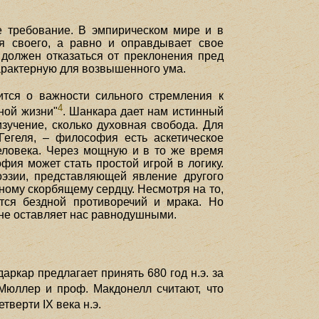
ое требование. В эмпирическом мире и в
я своего, а равно и оправдывает свое
 должен отказаться от преклонения пред
характерную для возвышенного ума.
ится о важности сильного стремления к
4
ной жизни"
. Шанкара дает нам истинный
изучение, сколько духовная свобода. Для
егеля, – философия есть аскетическое
человека. Через мощную и в то же время
ия может стать простой игрой в логику.
эзии, представляющей явление другого
ому скорбящему сердцу. Несмотря на то,
тся бездной противоречий и мрака. Но
 не оставляет нас равнодушными.
аркар предлагает принять 680 год н.э. за
Мюллер и проф. Макдонелл считают, что
тверти IX века н.э.