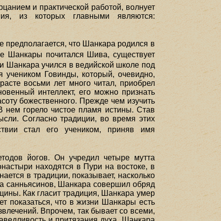
рцанием и практической работой, волнует
ия, из которых главными являются:
 предполагается, что Шанкара родился в
мье Шанкары почитался Шива, существует
и Шанкара учился в ведийской школе под
я учеником Говинды, который, очевидно,
расте восьми лет много читал, приобрел
овенный интеллект, его можно признать
асоту божественного. Прежде чем изучить
В нем горело чистое пламя истины. Став
ысли. Согласно традиции, во время этих
вии стал его учеником, приняв имя
тодов йогов. Он учредил четыре мутта
настыри находятся в Пури на востоке, в
ается в традиции, показывает, насколько
на санньясинов, Шанкара совершил обряд
щины. Как гласит традиция, Шанкара умер
т показаться, что в жизни Шанкары есть
влечений. Впрочем, так бывает со всеми,
аведливость и притязания духа. Шанкара