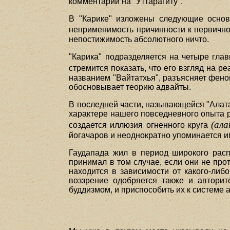
комментарий на "Уттарагиту".
В "Карике" изложены следующие основ
неприменимость причинности к первичн
непостижимость абсолютного ничто.
"Карика" подразделяется на четыре гла
стремится показать, что его взгляд на 
названием "Вайтатхья", разъясняет фен
обосновывает теорию адвайты.
В последней части, называющейся "Алат
характере нашего повседневного опыта 
(ал
создается иллюзия огненного круга
йогачаров и неоднократно упоминается и
Гаудапада жил в период широкого расп
принимал в том случае, если они не про
находится в зависимости от какого-либ
воззрение одобряется также и автори
буддизмом, и приспособить их к системе 