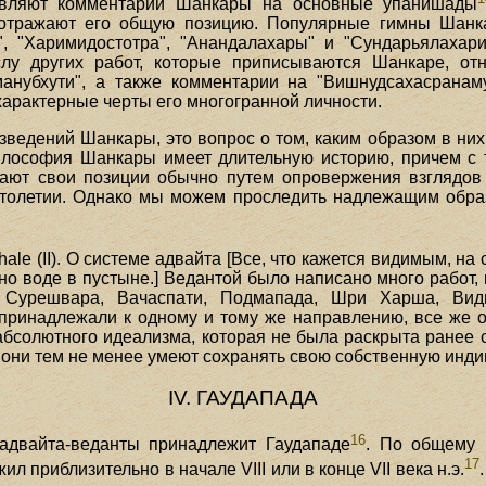
авляют комментарии Шанкары на основные упанишады
" отражают его общую позицию. Популярные гимны Шан
е", "Харимидостотра", "Анандалахары" и "Сундарьялахар
у других работ, которые приписываются Шанкаре, отно
манубхути", а также комментарии на "Вишнудсахасранам
арактерные черты его многогранной личности.
ведений Шанкары, это вопрос о том, каким образом в них 
Философия Шанкары имеет длительную историю, причем с 
щают свои позиции обычно путем опровержения взглядов
толетии. Однако мы можем проследить надлежащим обра
hale (II). О системе адвайта [Все, что кажется видимым, н
но воде в пустыне.] Ведантой было написано много работ, 
Сурешвара, Вачаспати, Подмапада, Шри Харша, Видь
принадлежали к одному и тому же направлению, все же он
абсолютного идеализма, которая не была раскрыта ранее 
, они тем не менее умеют сохранять свою собственную инди
IV. ГАУДАПАДА
16
 адвайта-веданты принадлежит Гаудападе
. По общему 
17
л приблизительно в начале VIII или в конце VII века н.э.