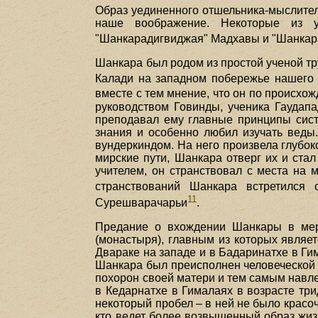
Образ уединенного отшельника-мыслителя
наше воображение. Некоторые из у
"Шанкарадигвиджая" Мадхавы и "Шанкар
Шанкара был родом из простой ученой т
Калади на западном побережье нашего 
вместе с тем мнение, что он по происх
руководством Говинды, ученика Гаудапа
преподавал ему главные принципы систе
знания и особенно любил изучать веды
вундеркиндом. На него произвела глубок
мирские пути, Шанкара отверг их и ста
учителем, он странствовал с места на 
странствований Шанкара встретился 
11
Сурешварачарьи
.
Предание о вхождении Шанкары в мерт
(монастыря), главным из которых являе
Двараке на западе и в Бадаринатхе в Ги
Шанкара был преисполнен человеческой 
похорон своей матери и тем самым навле
в Кедарнатхе в Гималаях в возрасте тр
некоторый пробел – в ней не было красо
кто ведет более возвышенный образ жиз