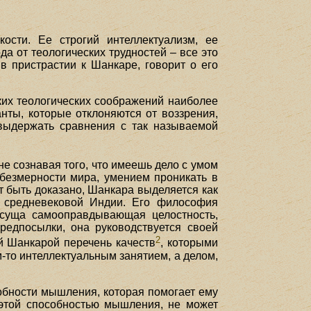
ости. Ее строгий интеллектуализм, ее
а от теологических трудностей – все это
в пристрастии к Шанкаре, говорит о его
ких теологических соображений наиболее
нты, которые отклоняются от воззрения,
 выдержать сравнения с так называемой
 сознавая того, что имеешь дело с умом
 безмерности мира, умением проникать в
т быть доказано, Шанкара выделяется как
й средневековой Индии. Его философия
рисуща самооправдывающая целостность,
редпосылки, она руководствуется своей
2
й Шанкарой перечень качеств
, которыми
м-то интеллектуальным занятием, а делом,
обности мышления, которая помогает ему
 этой способностью мышления, не может