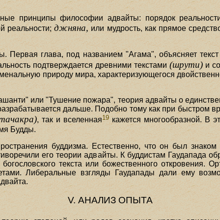
ные принципы философии адвайты: порядок реальности
джняна,
ой реальности;
или мудрость, как прямое средст
вы. Первая глава, под названием "Агама", объясняет текс
(шрути)
реальность подтверждается древними текстами
и со
оменальную природу мира, характеризующегося двойственно
ашанти" или "Тушение пожара", теория адвайты о единстве
разрабатывается дальше. Подобно тому как при быстром вр
19
атачакра)
, так и вселенная
кажется многообразной. В э
мя Будды.
ространения буддизма. Естественно, что он был знаком 
тиворечили его теории адвайты. К буддистам Гаудапада обр
о богословского текста или божественного откровения. Ор
тетами. Либеральные взгляды Гаудапады дали ему возмо
адвайта.
V. АНАЛИЗ ОПЫТА