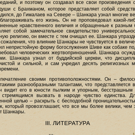
еданий, и поэтому он создавал все свои произведения 
 души с Брахманом, которое представляет собой средст
одился, до Гималаев на Севере – Шанкара узнал многие ве
благораживать его жизнь. Он не проповедовал какой-ли
олненные нравственного величия и обращенные к разным 
вляет собой замечательное свидетельство универсально
ую религию, он вместе с тем очищал ее. Шанкара упраз
сожаления, что влияние Шанкары не чувствуется в величес
жил непристойную форму богослужения Шиве как собаке по
требовал человеческих жертвоприношений. Шанкара осуж
и. Шанкара узнал от буддийской церкви, что дисципл
чистой и сильной, и сам учредил десять религиозных 
времени.
печатление своими противоположностями. Он – филосо
такими разнообразными талантами, что представляется 
ин видит его в юности пылким и упорным, бесстрашным у
, стремящимся вызвать в народе чувство единства. Д
нной целью – раскрыть с бесподобной проницательност
ик, который провозглашает, что все мы более велики, чем
кт Шанкары.
III. ЛИТЕРАТУРА
1