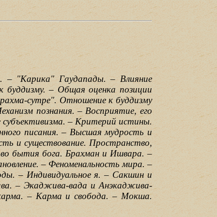
. – "Карика" Гаудапады. – Влияние
к буддизму. – Общая оценка позиции
рахма-сутре". Отношение к буддизму
еханизм познания. – Восприятие, его
е субъективизма. – Критерий истины.
енного писания. – Высшая мудрость и
ость и существование. Пространство,
тво бытия бога. Брахман и Ишвара. –
новление. – Феноменальность мира. –
ды. – Индивидуальное я. – Сакшин и
ва. – Экаджива-вада и Анэкаджива-
карма. – Карма и свобода. – Мокша.