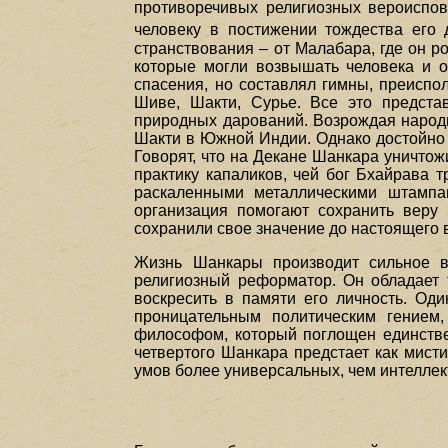
противоречивых религиозных вероиспов
человеку в постижении тождества его
странствования – от Малабара, где он р
которые могли возвышать человека и о
спасения, но составлял гимны, преисп
Шиве, Шакти, Сурье. Все это предста
природных дарований. Возрождая народн
Шакти в Южной Индии. Однако достойно 
Говорят, что на Декане Шанкара уничто
практику капаликов, чей бог Бхайрава 
раскаленными металлическими штампам
организация помогают сохранить веру 
сохранили свое значение до настоящего 
Жизнь Шанкары производит сильное в
религиозный реформатор. Он обладает 
воскресить в памяти его личность. Од
проницательным политическим гением
философом, который поглощен единстве
четвертого Шанкара предстает как мист
умов более универсальных, чем интелле