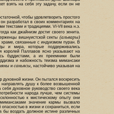
т взять на себя эту задачу, если он не
статочной, чтобы удовлетворить простого
 он разработал в своих комментариях на
текстами и традициями. VI-VII века н.э.
 тогда как джайнизм достиг своего зенита.
(альвары)
ерженцы вишнуистской секты
 храме, связанные с индуизмом пуран. В
ды и мира, которые поддерживались
я королей Паллавов ясно указывают на
ись буддистами, а их преемники были
уддизма и набожность теизма мимансаки
няны
саньясы,
и
настойчиво указывая на
 духовной жизни. Он пытался воскресить
ы направлять душу к более возвышенной
 себя духовное руководство своего века
потребности народа лучше, чем системы
 склонностью к мистическому опыту они
 мимансаками значение кармы вызвало
 опасностью в жизни и сохраниться, если
а бы воздать должное истине различных