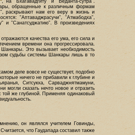
, на "Бхагавадгиту" и "Веданта-сутра".
кары, обращенные к различным формам
и", раскрывают нам его веру в жизнь и
сятся: "Аптаваджрасучи", "Атмабодха",
у" и "Санатсуджатию". В произведениях
отражаются качества его ума, его сила и
течением времени она прогрессировала.
 Шанкары. Это вызывает необходимость
зом судьбы системы Шанкары лишь в то
а самом деле вовсе не существует, подобно
которые ничего не прибавили к глубине и
яранья, Ситсукха, Сарваджнятмамуни,
и могли сказать нечто новое и отразить
с той же глубиной. Применяя одинаковый
видуальность.
мнению, он являлся учителем Говинды,
. Считается, что Гаудапада составил также