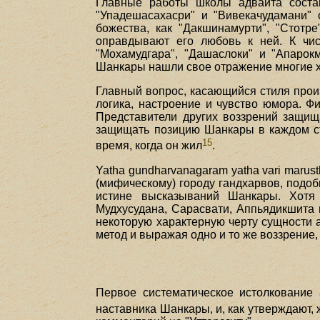
Главные работы школы адвайта сост
"Упадешасахасри" и "Вивекачудамани
божества, как "Дакшинамурти", "Стотр
оправдывают его любовь к ней. К числ
"Мохамудгара", "Дашаслоки" и "Апарок
Шанкары нашли свое отражение многие х
Главный вопрос, касающийся стиля произ
логика, настроение и чувство юмора. 
Представители других воззрений защи
защищать позицию Шанкары в каждом с
15
время, когда он жил
.
Yatha gundharvanagaram yatha vari marust
(мифическому) городу гандхарвов, подоб
истине высказываний Шанкары. Хотя 
Мудхусудана, Сарасвати, Аппьядикшита 
некоторую характерную черту сущности 
метод и выражая одно и то же воззрение
Первое систематическое истолкование
наставника Шанкары, и, как утверждают, жи