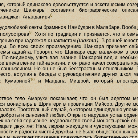
, который одинаково довольствуется и аскетическим созе
чеников Шанкары составили биографические описан
8
авиджая" Анандагири
.
рудолюбивой секты браминов Намбудри в Малабаре. Вообще
9
полуострова
. Хотя по традиции и признается, что в се
(шакта).
ождению принадлежал к шактистам
В ранней юност
ды. Во всех своих произведениях Шанкара признает себ
мы адвайта. Говорят, что Шанкара еще мальчиком в воз
. По-видимому, учитывая знание Шанкарой вед и необыкн
ое впечатление тайна жизни, и он рано начал созерцать кр
л санньясином. Но он не был бесстрастным отшельником. 
место, вступая в беседы с руководителями других школ м
10
с Кумарилой
и Мандана Мишрой, который впоследст
вое тело Амаруки показывает, что он был адептом ме
тся монастырь в Шрингери в провинции Майсор. Другие мо
малаях. Трогательный случай, о котором единодушно упомин
доброты и сыновней любви. Открыто нарушая устав орде
к на себя серьезное недовольство своей монастырской об
идцати двух лет. Нам, людям живущим и чувствующим, може
чности и радости чистой дружбы, не было общественных раз
ни и чувствует призвание превозносить божественную спр