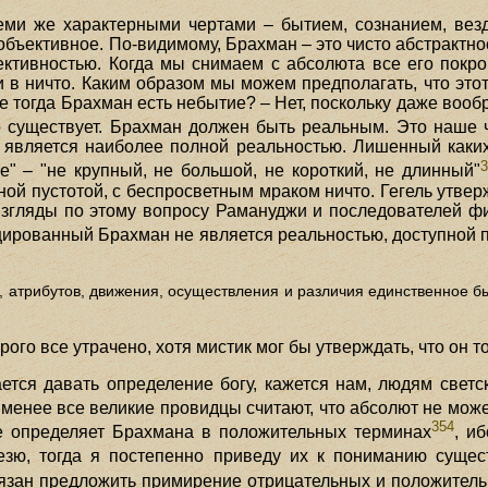
ми же характерными чертами – бытием, сознанием, вез
объективное. По-видимому, Брахман – это чисто абстрактно
ективностью. Когда мы снимаем с абсолюта все его покр
в ничто. Каким образом мы можем предполагать, что этот
е тогда Брахман есть небытие? – Нет, поскольку даже во
бо существует. Брахман должен быть реальным. Это наше
е является наиболее полной реальностью. Лишенный каки
е" – "не крупный, не большой, не короткий, не длинный"
ой пустотой, с беспросветным мраком ничто. Гегель утверж
 Взгляды по этому вопросу Рамануджи и последователей 
цированный Брахман не является реальностью, доступной 
а, атрибутов, движения, осуществления и различия единственное 
го все утрачено, хотя мистик мог бы утверждать, что он то
тся давать определение богу, кажется нам, людям светс
 менее все великие провидцы считают, что абсолют не мо
354
е определяет Брахмана в положительных терминах
, и
тезю, тогда я постепенно приведу их к пониманию сущ
язан предложить примирение отрицательных и положител