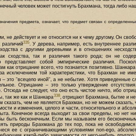
онечный человек может постигнуть Брахмана, тогда либо н
значения предмета, означает, что предмет связан с определенны
, не действует и не относится ни к чему другому. Он свобод
335
х различий
. У дерева, например, есть внутреннее разли
ходства с другими деревьями и в отношениях несходст
ак сходства, так и различия такого рода; он не соде
 представляет собой эмпирические различия. Поско
м как отрицание всего, что познается позитивно. Шанкар
за исключением той характеристики, что Брахман не име
н – это "всецело иной", а не небытие. Хотя приведенные с
льное. Отрицание – это только утверждение отсутствия
 Отсюда не следует, что оно есть чистое ничто, ибо отри
338
, так же как и Шанкара
, отрицают Брахмана, бытие и не
сказать, чем не является Брахман, но не можем сказать, 
ти и изменения, целого и части, относительного и абсолю
та. Конечное всегда выходит за свои пределы, но нет ни
бы быть бесконечным. Если мы называем его бесконечным,
ять природы Брахмана до тех пор, пока не освободимся 
тнеся ее с ограничивающими условиями non-ego, абсолю
ребующем какой-либо зависимости от чего-нибудь другог