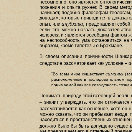
несомненно, оно является онтологическ
познания и опыта рухнет. В своем мет
начинает, подобно философам-теологам, с
доводам, которые приводятся в доказат
анубхава,
опыт, или
представляет собой 
если это можно назвать доказательств
человека и является всеобщим фактом жи
на неспособность ума остановиться на 
образом, кроме гипотезы о Брахмане.
В своем описании причинности Шанка
а
следствие рассматривает как условие –
саманья
"Во всем мире существует
(вс
расположенные в последовательном поря
понимаемой как вся совокупность сознан
Понимать природу этой всеобщей реально
– значит утверждать, что он отличается
рассматривается как основное, хотя он 
можно сказать, что он пребывает везде, 
находиться в пространственных отношения
должно было бы быть допущено сущест
мы превращаем его в отдельный предмет.