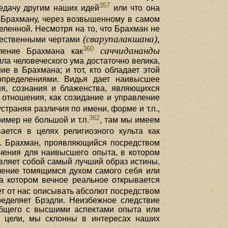
357
редачу другим наших идей
или что она
 Брахману, через возвышенному в самом
еленной. Несмотря на то, что Брахман не
(сварупалакшана),
ущественными чертами
360
саччидананды
ление Брахмана как
ла человеческого ума достаточно велика,
е в Брахмана; и тот, кто обладает этой
определениями. Видья дает наивысшее
я, сознания и блаженства, являющихся
 отношения, как созидание и управление
страняя различия по имени, форме и т.п.,
362
мер не большой и т.п.
, там мы имеем
ется в целях религиозного культа как
. Брахман, проявляющийся посредством
ачения для наивысшего опыта, в котором
вляет собой самый лучший образ истины,
ление томящимся духом самого себя или
на котором вечное реальное открывается
ет от нас описывать абсолют посредством
пределяет Брэдли. Неизбежное следствие
 общего с высшими аспектами опыта или
й цели, мы склонны в интересах наших