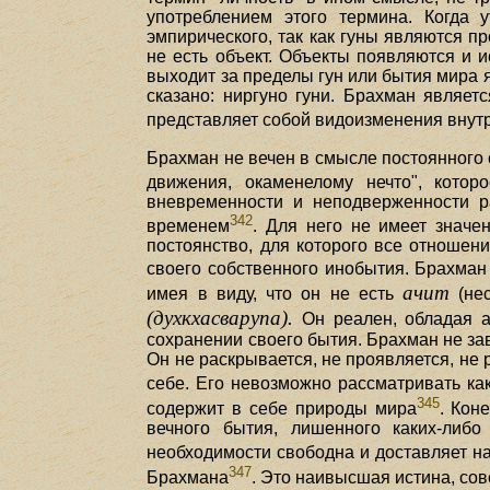
употреблением этого термина. Когда у
эмпирического, так как гуны являются пр
не есть объект. Объекты появляются и и
выходит за пределы гун или бытия мира я
сказано: ниргуно гуни. Брахман являет
представляет собой видоизменения внут
Брахман не вечен в смысле постоянного
движения, окаменелому нечто", кото
вневременности и неподверженности р
342
временем
. Для него не имеет значе
постоянство, для которого все отношени
своего собственного инобытия. Брахман
ачит
имея в виду, что он не есть
(нес
(духкхасварупа).
Он реален, обладая ау
сохранении своего бытия. Брахман не зав
Он не раскрывается, не проявляется, не 
себе. Его невозможно рассматривать ка
345
содержит в себе природы мира
. Кон
вечного бытия, лишенного каких-либо
необходимости свободна и доставляет н
347
Брахмана
. Это наивысшая истина, со