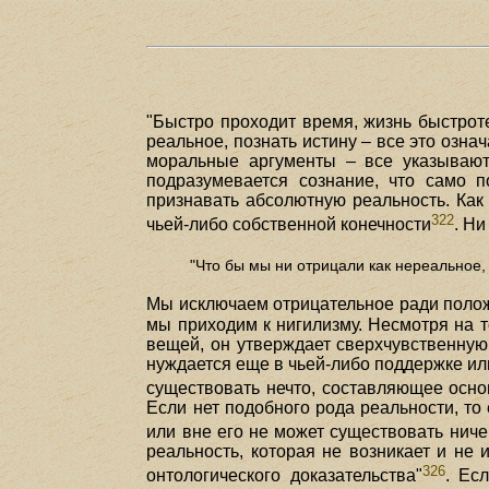
"Быстро проходит время, жизнь быстроте
реальное, познать истину – все это озна
моральные аргументы – все указывают
подразумевается сознание, что само 
признавать абсолютную реальность. Как
322
чьей-либо собственной конечности
. Н
"Что бы мы ни отрицали как нереальное,
Мы исключаем отрицательное ради полож
мы приходим к нигилизму. Несмотря на т
вещей, он утверждает сверхчувственную 
нуждается еще в чьей-либо поддержке и
существовать нечто, составляющее осно
Если нет подобного рода реальности, то
или вне его не может существовать ниче
реальность, которая не возникает и не
326
онтологического доказательства"
. Ес