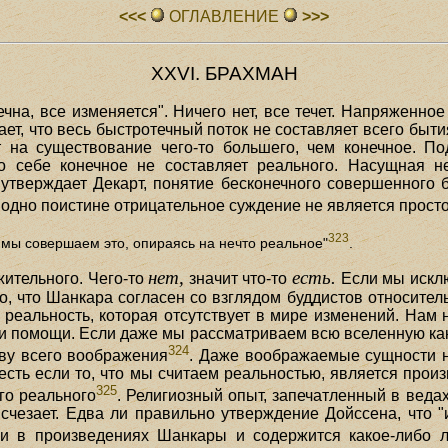
<<<
ОГЛАВЛЕHИЕ
>>>
XXVI. БРАХМАН
чна, все изменяется". Ничего нет, все течет. Напряженно
чает, что весь быстротечный поток не составляет всего быти
 на существование чего-то большего, чем конечное. По
по себе конечное не составляет реального. Насущная 
 утверждает Декарт, понятие бесконечного совершенного 
и одно поистине отрицательное суждение не является прост
323
 мы совершаем это, опираясь на нечто реальное"
.
нет,
есть.
ительного. Чего-то
значит что-то
Если мы исклю
о, что Шанкара согласен со взглядом буддистов относите
реальность, которая отсутствует в мире изменений. Нам 
ли помощи. Если даже мы рассматриваем всю вселенную как
324
ву всего воображения
. Даже воображаемые сущности не
 есть если то, что мы считаем реальностью, является прои
325
го реального
. Религиозный опыт, запечатленный в веда
 исчезает. Едва ли правильно утверждение Дойссена, что 
ли в произведениях Шанкары и содержится какое-либо ло