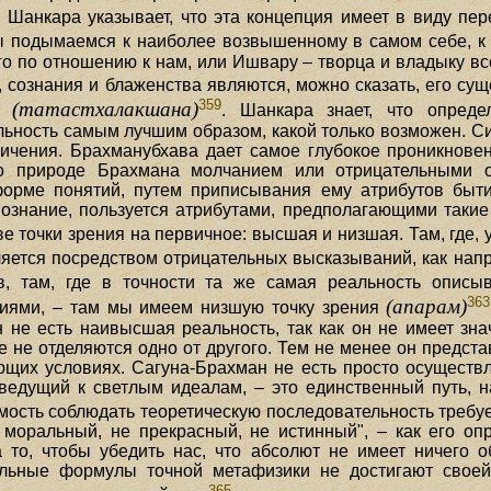
Шанкара указывает, что эта концепция имеет в виду пе
ы подымаемся к наиболее возвышенному в самом себе, к
о по отношению к нам, или Ишвару – творца и владыку вс
, сознания и блаженства являются, можно сказать, его с
359
(татастхалакшана)
ны
. Шанкара знает, что опреде
ьность самым лучшим образом, какой только возможен. Си
ичения. Брахманубхава дает самое глубокое проникновени
 о природе Брахмана молчанием или отрицательными 
орме понятий, путем приписывания ему атрибутов быти
знание, пользуется атрибутами, предполагающими такие
е точки зрения на первичное: высшая и низшая. Там, где, у
ется посредством отрицательных высказываний, как напри
, там, где в точности та же самая реальность описыва
363
(апарам)
чиями, – там мы имеем низшую точку зрения
 не есть наивысшая реальность, так как он не имеет зн
 не отделяются одно от другого. Тем не менее он предста
ющих условиях. Сагуна-Брахман не есть просто осуществ
ведущий к светлым идеалам, – это единственный путь, 
мость соблюдать теоретическую последовательность требу
 моральный, не прекрасный, не истинный", – как его о
а то, чтобы убедить нас, что абсолют не имеет ничего
тельные формулы точной метафизики не достигают свое
365