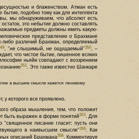
десущностью и блаженством. Атман есть
е бытие, подобно тому как для интеллекта
овы, мы обнаруживаем, что абсолют есть
 остаток, это небытие должно составлять
ображаемые предметы должны иметь какую-
 человеческое представление о Брахмане
х-либо различий Брахман, определяемый
349
350
, "не слышимый, не ощущаемый"
, –
дает, что чистое бытие, лишенное всяких
философии ньяйи совпадают с воззрением
351
познанию
. Это также известно Шанкаре
бытие в высшем смысле кажется ленивому
т, у которого все проявлено.
кого образа мышления, тем, что положит
353
жет быть выражен в форме понятий
. Для
бо "священное писание гласит: пусть они
355
ествующего в наивысшем смысле"
. Как
356
ьных описаний Брахмана
. Комментируя