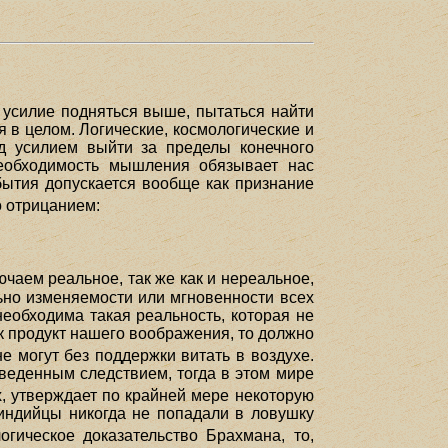
е усилие подняться выше, пытаться найти
я в целом. Логические, космологические и
д усилием выйти за пределы конечного
необходимость мышления обязывает нас
бытия допускается вообще как признание
о отрицанием:
чаем реальное, так же как и нереальное,
льно изменяемости или мгновенности всех
необходима такая реальность, которая не
 продукт нашего воображения, то должно
 могут без поддержки витать в воздухе.
зведенным следствием, тогда в этом мире
х, утверждает по крайней мере некоторую
"индийцы никогда не попадали в ловушку
гическое доказательство Брахмана, то,