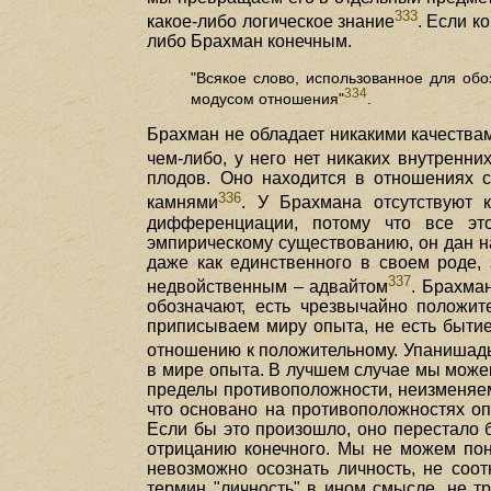
333
какое-либо логическое знание
. Если к
либо Брахман конечным.
"Всякое слово, использованное для обо
334
модусом отношения"
.
Брахман не обладает никакими качествами
чем-либо, у него нет никаких внутренни
плодов. Оно находится в отношениях с
336
камнями
. У Брахмана отсутствуют к
дифференциации, потому что все это
эмпирическому существованию, он дан на
даже как единственного в своем роде, 
337
недвойственным – адвайтом
. Брахма
обозначают, есть чрезвычайно положите
приписываем миру опыта, не есть бытие.
отношению к положительному. Упанишады
в мире опыта. В лучшем случае мы можем 
пределы противоположности, неизменяемос
что основано на противоположностях опы
Если бы это произошло, оно перестало 
отрицанию конечного. Мы не можем пон
невозможно осознать личность, не соо
термин "личность" в ином смысле, не т