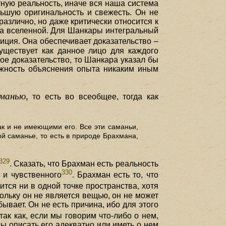
ную реальность, иначе вся наша система
ьшую оригинальность и свежесть. Он не
различно, но даже критически относится к
ца вселенной. Для Шанкары интегральный
ция. Она обеспечивает доказательство –
уществует как данное лицо для каждого
ое доказательство, то Шанкара указал бы
можность объяснения опыта никаким иным
манью,
то есть во всеобщее, тогда как
к и не имеющими его. Все эти саманьи,
й саманье, то есть в природе Брахмана,
329
. Сказать, что Брахман есть реальность
330
 и чувственного
. Брахман есть то, что
дится ни в одной точке пространства, хотя
кольку он не является вещью, он не может
ывает. Он не есть причина, ибо для этого
так как, если мы говорим что-либо о нем,
ы описать его адекватно или иметь о нем