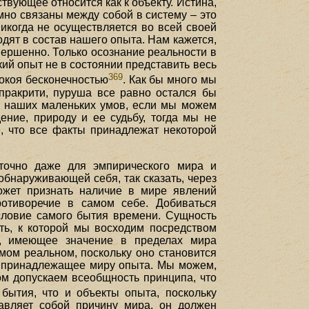
твующее относится как к объекту. Истина,
мно связаны между собой в систему – это
икогда не осуществляется во всей своей
одят в состав нашего опыта. Нам кажется,
ершенно. Только осознание реальности в
кий опыт не в состоянии представить весь
369
покоя бесконечностью
. Как бы много мы
пракрити, пуруша все равно остался бы
я наших маленьких умов, если мы можем
ение, природу и ее судьбу, тогда мы не
, что все факты принадлежат некоторой
аточно даже для эмпирического мира и
обнаруживающей себя, так сказать, через
ожет признать наличие в мире явлений
ротиворечие в самом себе. Добиваться
условие самого бытия времени. Сущность
сть, к которой мы восходим посредством
ти, имеющее значение в пределах мира
мом реальном, поскольку оно становится
ак принадлежащее миру опыта. Мы можем,
том допускаем всеобщность принципа, что
бытия, что и объекты опыта, поскольку
авляет собой причину мира, он должен