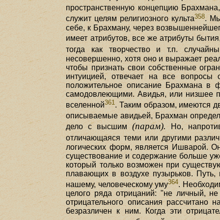
пространственную концепцию Брахмана, 
358
служит целям религиозного культа
. М
себе, к Брахману, через возвышеннейшег
имеет атрибутов, все же атрибуты бытия
тогда как творчество и т.п. случай
несовершенно, хотя оно и выражает реал
чтобы признать свои собственные огран
интуицией, отвечает на все вопросы
положительное описание Брахмана в ф
самодовлеющими. Авидья, или низшее по
361
вселенной
. Таким образом, имеются дв
описываемые авидьей, Брахман определя
(парам).
дело с высшим
Но, напротив
отличающаяся теми или другими разли
логических форм, является Ишварой. Он
существование и содержание больше уже
который только возможен при существу
плавающих в воздухе пузырьков. Путь, 
364
нашему, человеческому уму
. Необходи
целого ряда отрицаний: "не личный, не
отрицательного описания рассчитано н
безразличен к ним. Когда эти отрица