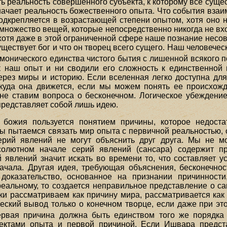
 реальность совершенного субъекта, к которому все сущес
начает реальность божественного опыта. Что события взаи
одкрепляется в возрастающей степени опытом, хотя оно н
 множество вещей, которые непосредственно никогда не вх
отя даже в этой ограниченной сфере наше познание несов
существует бог и что он творец всего сущего. Наш человечес
армонического единства чистого бытия с лишенной всякого 
 наш опыт и ни сводили его сложность к единственной 
рез миры и историю. Если вселенная легко доступна дл
 куда она движется, если мы можем понять ее происхожд
е ставим вопроса о бесконечном. Логическое убеждение
представляет собой лишь идею.
я божия пользуется понятием причины, которое недост
ы пытаемся связать мир опыта с первичной реальностью, 
ерий явлений не могут объяснить друг друга. Мы не м
олютном начале серий явлений (сансара) содержит п
 явлений значит искать во времени то, что составляет 
начала. Другая идея, требующая объяснения, бесконечно
а доказательство, основанное на признании причиннос
еальному, то создается неправильное представление о са
ески рассматриваем как причину мира, рассматривается к
ческий вывод только о конечном творце, если даже при э
ервая причина должна быть единством того же порядка 
ектами опыта и первой причиной. Если Ишвара предст