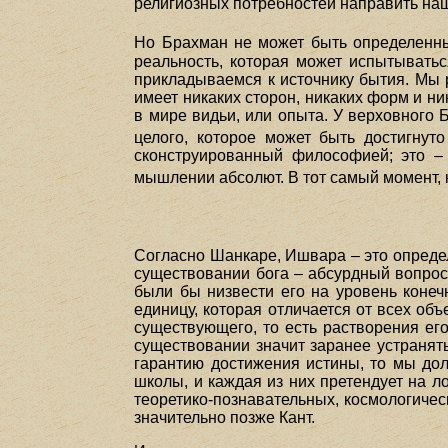
религиозных потребностей направить на
Но Брахман не может быть определен
реальность, которая может испытыватьс
прикладываемся к источнику бытия. Мы 
имеет никаких сторон, никаких форм и н
в мире видьи, или опыта. У верховного
целого, которое может быть достигнут
сконструированный философией; это – 
мышлении абсолют. В тот самый момент, 
Согласно Шанкаре, Ишвара – это опреде
существовании бога – абсурдный вопрос
были бы низвести его на уровень конеч
единицу, которая отличается от всех объ
существующего, то есть растворения его
существовании значит заранее устранят
гарантию достижения истины, то мы дол
школы, и каждая из них претендует на л
теоретико-познавательных, космологическ
значительно позже Кант.