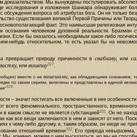
им доказательством. Мы вынуждены постулировать абсолют
оде исследования и изложения Шанкара обнаруживает бол
 обсуждения вопроса об атрибутах бога. Он не только без
ельство существования великой Первой Причины или Твор
основополагающий факт. Это наивысшая религиозная интуи
ом осознания человеком духовной реальности. Брахман с
зни. Если бы оказалось необходимым какое-либо логическ
чем-нибудь относительном, то есть указал бы на невоз
свабхаву,
са
ра превращает природу причинности в
или
327
вастху,
вишешу
или
.
вишешами,
еобщее) вместе с ее
как обладающими сознанием, та
дке по своим сериям, включены и представлены в единой велико
328
ия"
.
сти – значит постигать все включенные в нее особенности
 от всего феноменального, пространственного, временного
331
ни в каком смысле не является субстанцией
. Он не нахо
так как все вещи заключаются в нем и зависят от него. Пос
х к чему-либо другому, и, таким образом, он нигде не преб
332
вование отношений времени
. Его природа невыразима, 
 Мы, конечно, можем о нем высказаться, но мы не способн