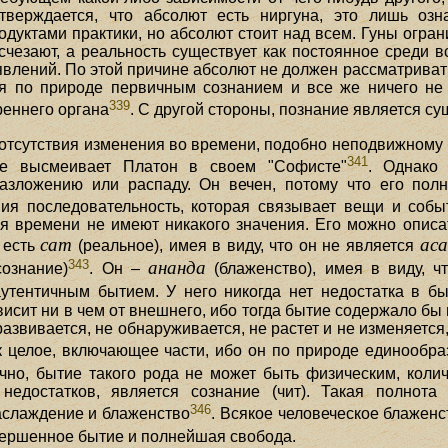
тверждается, что абсолют есть ниргуна, это лишь озн
одуктами практики, но абсолют стоит над всем. Гуны огран
счезают, а реальность существует как постоянное среди 
влений. По этой причине абсолют не должен рассматривать
ся по природе первичным сознанием и все же ничего не 
339
реннего органа
. С другой стороны, познание является с
 отсутствия изменения во времени, подобно неподвижному
341
рое высмеивает Платон в своем "Софисте"
. Однако
азложению или распаду. Он вечен, потому что его полн
ния последовательность, которая связывает вещи и собы
я времени не имеют никакого значения. Его можно описат
сат
ас
 есть
(реальное), имея в виду, что он не является
343
ананда
ознание)
. Он –
(блаженство), имея в виду, ч
тентичным бытием. У него никогда нет недостатка в быт
исит ни в чем от внешнего, ибо тогда бытие содержало бы 
развивается, не обнаруживается, не растет и не изменяется
к целое, включающее части, ибо он по природе единообр
ечно, бытие такого рода не может быть физическим, кол
 недостатков, является сознание (чит). Такая полнота
346
аслаждение и блаженство
. Всякое человеческое блажен
вершенное бытие и полнейшая свобода.