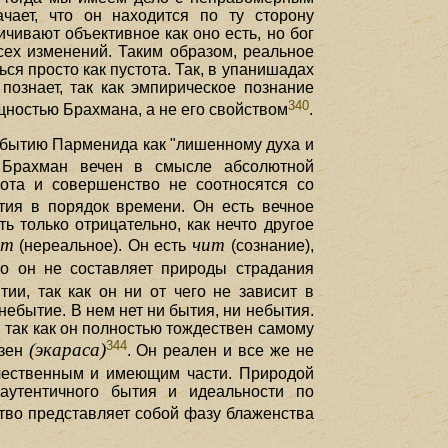
ачает, что он находится по ту сторону
ичивают объективное как оно есть, но бог
всех изменений. Таким образом, реальное
ся просто как пустота. Так, в упанишадах
познает, так как эмпирическое познание
340
ущностью Брахмана, а не его свойством
.
 бытию Парменида как "лишенному духа и
 Брахман вечен в смысле абсолютной
ота и совершенство не соотносятся со
тия в порядок времени. Он есть вечное
ь только отрицательно, как нечто другое
ат
чит
(нереальное). Он есть
(сознание),
то он не составляет природы страдания
ии, так как он ни от чего не зависит в
небытие. В нем нет ни бытия, ни небытия.
, так как он полностью тождествен самому
344
(экараса)
азен
. Он реален и все же не
ичественным и имеющим части. Природой
 аутентичного бытия и идеальности по
ство представляет собой фазу блаженства