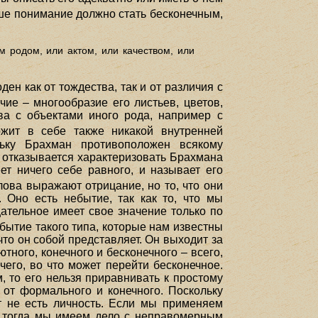
аше понимание должно стать бесконечным,
м родом, или актом, или качеством, или
ен как от тождества, так и от различия с
чие – многообразие его листьев, цветов,
ва с объектами иного рода, например с
ржит в себе также никакой внутренней
льку Брахман противоположен всякому
а отказывается характеризовать Брахмана
ет ничего себе равного, и называет его
лова выражают отрицание, но то, что они
. Оно есть небытие, так как то, что мы
цательное имеет свое значение только по
бытие такого типа, которые нам известны
что он собой представляет. Он выходит за
тного, конечного и бесконечного – всего,
чего, во что может перейти бесконечное.
 то его нельзя приравнивать к простому
от формального и конечного. Поскольку
т не есть личность. Если мы применяем
о, тогда мы имеем дело с неправомерным