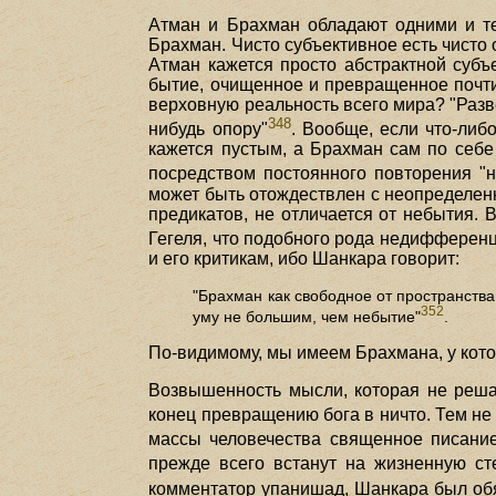
Атман и Брахман обладают одними и те
Брахман. Чисто субъективное есть чисто 
Атман кажется просто абстрактной субъ
бытие, очищенное и превращенное почти 
верховную реальность всего мира? "Разв
348
нибудь опору"
. Вообще, если что-ли
кажется пустым, а Брахман сам по себ
посредством постоянного повторения "н
может быть отождествлен с неопределенн
предикатов, не отличается от небытия.
Гегеля, что подобного рода недифферен
и его критикам, ибо Шанкара говорит:
"Брахман как свободное от пространств
352
уму не большим, чем небытие"
.
По-видимому, мы имеем Брахмана, у которо
Возвышенность мысли, которая не решае
конец превращению бога в ничто. Тем не
массы человечества священное писани
прежде всего встанут на жизненную с
комментатор упанишад, Шанкара был об