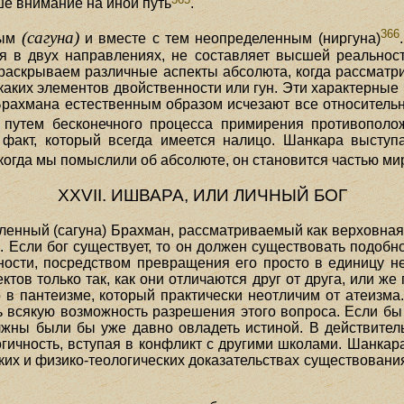
ше внимание на иной путь
.
366
(сагуна)
ным
и вместе с тем неопределенным (ниргуна)
я в двух направлениях, не составляет высшей реальност
раскрываем различные аспекты абсолюта, когда рассматри
икаких элементов двойственности или гун. Эти характерны
 Брахмана естественным образом исчезают все относительн
о путем бесконечного процесса примирения противополо
факт, который всегда имеется налицо. Шанкара выступа
когда мы помыслили об абсолюте, он становится частью ми
XXVII. ИШВАРА, ИЛИ ЛИЧНЫЙ БОГ
ленный (сагуна) Брахман, рассматриваемый как верховная
. Если бог существует, то он должен существовать подобн
ности, посредством превращения его просто в единицу н
ектов только так, как они отличаются друг от друга, или же
 в пантеизме, который практически неотличим от атеизма.
ь всякую возможность разрешения этого вопроса. Если бы 
жны были бы уже давно овладеть истиной. В действител
огичность, вступая в конфликт с другими школами. Шанка
их и физико-теологических доказательствах существования б