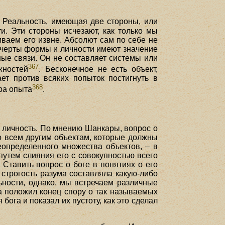
. Реальность, имеющая две стороны, или
и. Эти стороны исчезают, как только мы
ваем его извне. Абсолют сам по себе не
е черты формы и личности имеют значение
ые связи. Он не составляет системы или
367
жностей
. Бесконечное не есть объект,
ет против всяких попыток постигнуть в
368
ра опыта
.
 личность. По мнению Шанкары, вопрос о
о всем другим объектам, которые должны
еопределенного множества объектов, – в
 путем слияния его с совокупностью всего
 Ставить вопрос о боге в понятиях о его
строгость разума составляла какую-либо
ьности, однако, мы встречаем различные
ра положил конец спору о так называемых
ога и показал их пустоту, как это сделал