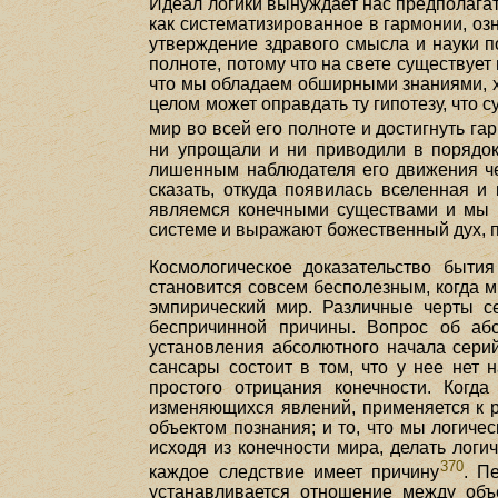
Идеал логики вынуждает нас предполагать
как систематизированное в гармонии, оз
утверждение здравого смысла и науки п
полноте, потому что на свете существует
что мы обладаем обширными знаниями, х
целом может оправдать ту гипотезу, что 
мир во всей его полноте и достигнуть г
ни упрощали и ни приводили в порядок
лишенным наблюдателя его движения че
сказать, откуда появилась вселенная и
являемся конечными существами и мы н
системе и выражают божественный дух, 
Космологическое доказательство быти
становится совсем бесполезным, когда м
эмпирический мир. Различные черты с
беспричинной причины. Вопрос об абс
установления абсолютного начала серий
сансары состоит в том, что у нее нет 
простого отрицания конечности. Когд
изменяющихся явлений, применяется к р
объектом познания; и то, что мы логич
исходя из конечности мира, делать логи
370
каждое следствие имеет причину
. П
устанавливается отношение между объ