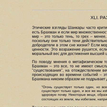
XLI. 
Этические взгляды Шанкары часто крити
есть Брахман и если мир множественност
мир – это только тень, то грех – менее
поскольку они только тени действитель
добродетели в этом сне жизни? Если мо
ценности. Это возражение рушится, ес
моральный вес для достижения высшей ц
По поводу мнения о метафизическом то
Брахман – это все, то не имеют смысл
"существования", на отождествлении в
происходящих во времени событий – эт
Брахмана никоим образом не подрывает д
"Огонь существует только один, но вс
существует только одно, и все же мы изб
здоровую почву. Некоторые вещи, образ
состоящих из земли, мы избегаем, наприм