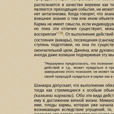
распознается в качестве веревки как т
являются преходящие события, не может 
нет антагонизма. Когда говорят, что зн
внешнее знание о том или ином объекте
Карма не имеет смысла, если индивидуум
но пока эти отличия существуют, мок
738
восприятия"
. От выполнения действий
состояния (викары), посвящения (санскар
ступень подготовки, но она по сущест
окончательной цели. Джняна, или духовн
иногда даже излишне подчеркивая эту мы
"Неразумно предполагать, что познание
действий и т.д., может нуждаться в п
завершении этого познания; не может та
своей природой нуждаться в карме как 
Шанкара допускает, что выполнение обя
тогда как стремящиеся к особым объе
(камьяни кармани). Оба
эти вида дейст
ему в достижении вечной жизни. Миманс
ими, плоды кармы, которая уже начала
возникающих вследствие упущений, то, 