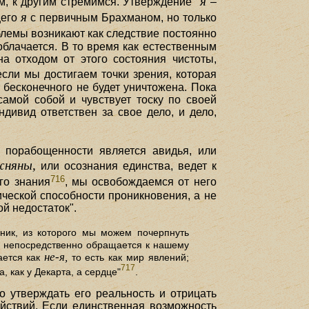
я
м, к другим стремимся. Утверждение "
–
я
щего
с первичным Брахманом, но только
блемы возникают как следствие постоянно
блачается. В то время как естественным
а отходом от этого состояния чистоты,
сли мы достигаем точки зрения, которая
 бесконечного не будет уничтожена. Пока
самой собой и чувствует тоску по своей
дивид ответствен за свое дело, и дело,
й порабощенности является авидья, или
жняны,
или осознания единства, ведет к
716
го знания
, мы освобождаемся от него
ической способности проникновения, а не
й недостаток".
ник, из которого мы можем почерпнуть
а непосредственно обращается к нашему
не-я,
ается как
то есть как мир явлений;
717
 как у Декарта, а сердце"
.
о утверждать его реальность и отрицать
ействий. Если единственная возможность