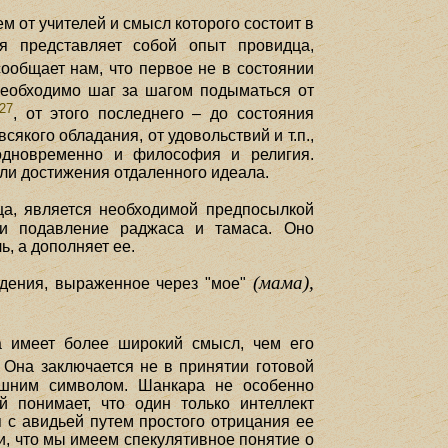
м от учителей и смысл которого состоит в
я представляет собой опыт провидца,
сообщает нам, что первое не в состоянии
 необходимо шаг за шагом подыматься от
27
, от этого последнего – до состояния
сякого обладания, от удовольствий и т.п.,
одновременно и философия и религия.
ли достижения отдаленного идеала.
а, является необходимой предпосылкой
 и подавление раджаса и тамаса. Оно
, а дополняет ее.
(мама),
дения, выраженное через "мое"
а имеет более широкий смысл, чем его
. Она заключается не в принятии готовой
нешним символом. Шанкара не особенно
 понимает, что один только интеллект
я с авидьей путем простого отрицания ее
и, что мы имеем спекулятивное понятие о