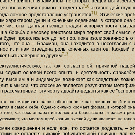
м счете являются Брахманом, некоторых вещей мы избегае
710
для обозначения прямого тождества
активно действую
711
когда ложное представление устраняется
. Этические про
 характером души и конечным одеянием, в которое она о
ие чистоты, данная налицо стадия испорченности вызван
аша борьба с несовершенством мира теряет свой смысл, е
а будет продолжаться до тех пор, пока изолированность от
ого, что она – Брахман, она находится в несогласии с 
ости, и нам отведена роль конечных агентов. Каждый ин
713
жет быть завершено другим
.
ктуалистическую, так как, согласно ей, причиной наше
саньягд
 служит основой всего опыта, и деятельность
я
ежду высшим
и индивидом возникает как следствие ложно
одит к мысли, что спасение является результатом метафиз
 рассматривает эту черту адвайта-веданты как ее "основно
я
данта рассматривает наше собственное
как единственный источ
бытия в самом себе. Однако сильно хромает форма, в которой он
 того, как весь аппарат интеллекта отбрасывается и рассматрив
указывает, что местом пребывания высшей души является не голова,
ан совершенен и если все, что остается доделать, – эт
и этики не остается никакой побудительной причины для д