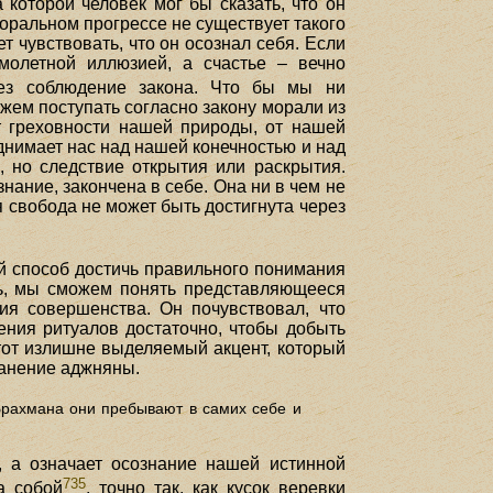
 которой человек мог бы сказать, что он
оральном прогрессе не существует такого
ет чувствовать, что он осознал себя. Если
олетной иллюзией, а счастье – вечно
рез соблюдение закона. Что бы мы ни
жем поступать согласно закону морали из
т греховности нашей природы, от нашей
однимает нас над нашей конечностью и над
, но следствие открытия или раскрытия.
нание, закончена в себе. Она ни в чем не
я свобода не может быть достигнута через
й способ достичь правильного понимания
ть, мы сможем понять представляющееся
я совершенства. Он почувствовал, что
ения ритуалов достаточно, чтобы добыть
 тот излишне выделяемый акцент, который
ранение аджняны.
Брахмана они пребывают в самих себе и
, а означает осознание нашей истинной
735
а собой
, точно так, как кусок веревки