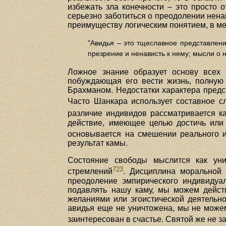
избежать зла конечности – это просто о
серьезно заботиться о преодолении нена
преимуществу логическим понятием, в ме
"Авидья – это тщеславное представлени
презрение и ненависть к нему; мысли о 
Ложное знание образует основу всех 
побуждающая его вести жизнь, полную с
Брахманом. Недостатки характера предс
Часто Шанкара использует составное 
различие индивидов рассматривается к
действие, имеющее целью достичь или 
основывается на смешении реального и
результат камы.
Состояние свободы мыслится как уни
723
стремлений
. Дисциплина моральной 
преодоление эмпирического индивидуа
подавлять нашу каму, мы можем дейст
желаниями или эгоистической деятельно
авидья еще не уничтожена, мы не може
заинтересован в счастье. Святой же не з