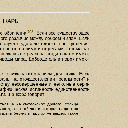
АНКАРЫ
708
ие обвинения
. Если все существующее
ного различия между добром и злом. Если
 получить удовольствия от преступления,
ртвовать нашими интересами, стремясь к
и жизнь не реальна, тогда они не имеют
ироды мира. Добродетель и порок имеют
ет служить основанием для этики. Если
ваны на отождествлении "реальности" и
ществу несовершенные и неполные серии
афизическая истинность единственности
ти. Шанкара говорит:
ела, а не какого-либо другого; солнце
места, а не той части, которая падает на
мазы и бериллы, других же вещей, также