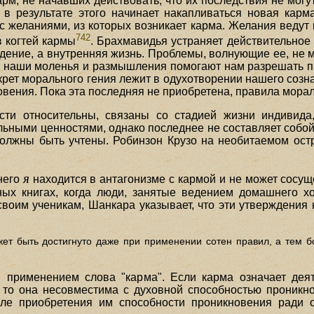
карм, не начавших действовать, что их последствия не мог
 в результате этого начинает накапливаться новая кар
 желаниями, из которых возникает карма. Желания ведут к 
742
з когтей кармы
. Брахмавидья устраняет действительное
едение, а внутренняя жизнь. Проблемы, волнующие ее, не
, наши моленья и размышления помогают нам разрешать 
екрет морального гения лежит в одухотворении нашего соз
овения. Пока эта последняя не приобретена, правила морал
ти относительны, связаны со стадией жизни индивида
ьными ценностями, однако последнее не составляет собой 
должны быть учтены. Робинзон Крузо на необитаемом ост
я
него
находится в антагонизме с кармой и не может сосущ
ых книгах, когда люди, занятые ведением домашнего х
воим ученикам, Шанкара указывает, что эти утверждения н
жет быть достигнуто даже при применении сотен правил, а тем б
 применением слова "карма". Если карма означает дея
 то она несовместима с духовной способностью проникн
ле приобретения им способности проникновения ради о