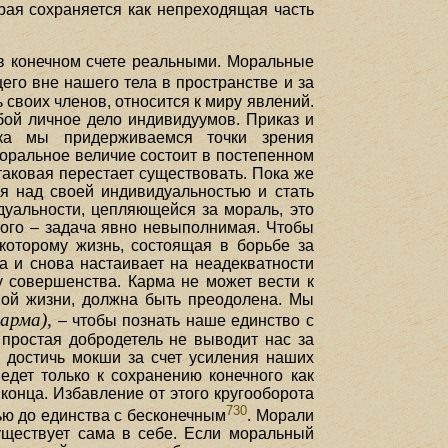
рая сохраняется как непреходящая часть
 в конечном счете реальными. Моральные
его вне нашего тела в пространстве и за
своих членов, относится к миру явлений.
бой личное дело индивидуумов. Приказ и
ока мы придерживаемся точки зрения
оральное величие состоит в постепенном
таковая перестает существовать. Пока же
ся над своей индивидуальностью и стать
дуальности, цепляющейся за мораль, это
ного – задача явно невыполнимая. Чтобы
которому жизнь, состоящая в борьбе за
а и снова настаивает на неадекватности
у совершенства. Карма не может вести к
ной жизни, должна быть преодолена. Мы
арма),
– чтобы познать наше единство с
простая добродетель не выводит нас за
м достичь мокши за счет усиления наших
едет только к сохранению конечного как
 конца. Избавление от этого кругооборота
730
ью до единства с бесконечным
. Морали
существует сама в себе. Если моральный