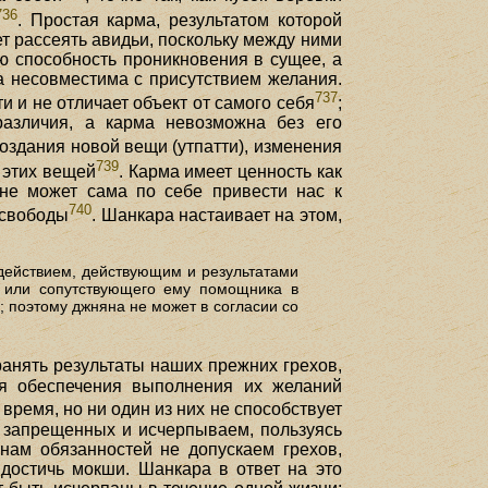
736
. Простая карма, результатом которой
т рассеять авидьи, поскольку между ними
ую способность проникновения в сущее, а
а несовместима с присутствием желания.
737
 и не отличает объект от самого себя
;
различия, а карма невозможна без его
оздания новой вещи (утпатти), изменения
739
 этих вещей
. Карма имеет ценность как
 не может сама по себе привести нас к
740
 свободы
. Шанкара настаивает на этом,
 действием, действующим и результатами
ия или сопутствующего ему помощника в
; поэтому джняна не может в согласии со
анять результаты наших прежних грехов,
ля обеспечения выполнения их желаний
время, но ни один из них не способствует
и запрещенных и исчерпываем, пользуясь
нам обязанностей не допускаем грехов,
 достичь мокши. Шанкара в ответ на это