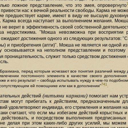
олько ложное представление, что это змея, опровергнуто
привести нас к вечной реальности свободы. Карма не може
ание предшествует карме, имеют в виду не высшую духовн
. Карма всегда наступает за выполнением желания. Мокш
 не верит в эффективность своей собственной деятельности
ша недостижима. "Мокша невозможна при восприятии 
 ожидают достижения одного из следующих результатов: "С
ы) и приобретения (апти)". Мокша не является ни одной из
ву основывается на неполном представлении и поэтому
ая проницательность, служит только средством достижения
сль.
 Брахмана, перед которым исчезают все понятия различий между
ривлечении постоянного элемента в качестве своего дополнен
кже и его результат – свобода испытывать нужду в чем-то подобном
741
в сопутствующем ей помощнике или как в дополнении"
.
(нитьяни кармани)
зательных действий
помогает нам устр
ктам могут прибегать к действиям, предназначенным д
вий удовлетворяют индивида, его стремления и желания на 
аки считают, что если мы избегаем действий корыстных 
 действовать, и посредством выполнения предписанных 
не делая при этом каких-либо других усилий, мы можем