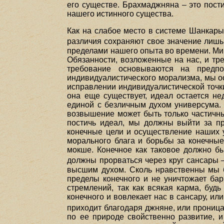
его существе. Брахмаджняна – это пост
нашего истинного существа.
Как на слабое место в системе Шанкары
различия сохраняют свое значение лишь
пределами нашего опыта во времени. Мир
Обязанности, возложенные на нас, и тр
требование основываются на предпо
индивидуалистического морализма, мы о
исправлении индивидуалистической точки
она еще существует, идеал остается не
единой с безличным духом универсума. 
возвышение может быть только частичны
постичь идеал, мы должны выйти за пр
конечные цели и осуществление наших у
морального блага и борьбы за конечные
мокше. Конечное как таковое должно б
должны прорваться через круг сансары 
высшим духом. Сколь нравственны мы б
пределы конечного и не уничтожает бар
стремлений, так как всякая карма, буд
конечного и вовлекает нас в сансару, ил
приходит благодаря джняне, или прониц
по ее природе свойственно развитие, и