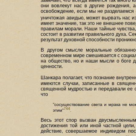
замечает, что всегда имеется так много 
они вовлекут нас в другие рождения, а
освобождение, если мы не разделаемся с
уничтожая авидью, может вырвать нас и
имеет значение, так это не внешнее пов
правилам морали. Наши тайные чувства
состоит в развитии правильного духа. С
результат духовной способности проникн
В другом смысле моральные обязаннос
современном мире смешивается с социал
на общество, но и наши мысли о боге 
ценности.
Шанкара полагает, что познание внутрен
имеются случаи, записанные в священн
священной мудростью и передавали ее с
что
"сосуществование света и мрака не мо
744
этим"
.
Весь этот спор вызван двусмысленным
достижения той или иной частной цели,
действие, совершаемое индивидом пос