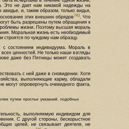
ут быть исчерпаны в течение одной жизни;
ма. Это не дает нам никакой надежды на
авидье, и, таким образом, только видья,
743
 основание этих внешних обрядов
. Что
 могут быть разрешены путем обращения к
проблемы жизни. Поэтому высшая мораль
нания. Моральная жизнь есть необходимый
и строятся по чуждому нам образцу.
, с состоянием индивидуума. Мораль в
всех ценностей. Не только наши взгляды
рове даже без Пятницы может создавать
ествовать с ней даже в сновидении. Хотя
озяйства, выполняющие карму, обладали
е могут опровергнуть очевидного факта,
олее путем простых указаний, подобных
тельность, выполняемую индивидом для
овения. С другой стороны, бескорыстное
бщих целей, не связывает деятеля, не