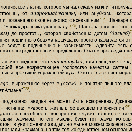
логическое знание, которое мы извлекаем из книг и получае
апарокшаджняны,
ственны, от
или анубхавы, котора
725
и и познавшего свое единство с всевышним
. Шанкара 
726
я "Брихадараньяка-упанишаду"
, Шанкара говорит, что
7
ьям)
(бальяб)
до простоты, которая свойственна детям
яния подлинного брахмана, душа которого отказывается от в
ые ведут к подчинению и зависимости. Адвайта есть 
ии непосредственно и определенно. Она не преследует це
читташудхи,
ь и утверждение, что
или очищение сердц
 собой все возрастающее господство качества саттвы
тью и практикой упражнений духа. Оно не вытесняет мораль
ego,
я (ахам),
о
выраженное через
и понятие личного вла
728
ет Атмана"
.
 подавлено, авидья не может быть искоренена. Джнян
729
о – истинная мудрость, жизнь в ее высшем напряжении
уальная способность восприятия служит только ее в
сшим разумом, по его мысли, будет тот разум, который
остоит в уничтожении авидьи, но мы не можем разделатьс
ы познали Брахмана, на том только единственном основани