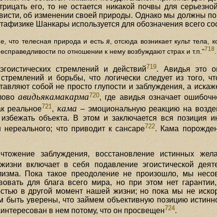
трицать его, то не остается никакой почвы для серьезно
висти, об изменении своей природы. Однако мы должны помн
тафизике Шанкары используется для обозначения всего со
я
е, что телесная природа и есть
, отсюда возникает культ тела, 
718
несправедливости по отношении к нему возбуждают страх и т.п."
.
719
эгоистических стремлений и действий
. Авидья это о
тремлений и борьбы, что логически следует из того, ч
тавляют собой не просто глупости и заблуждения, а искаж
720
авидьякамакарма
слово
, где авидья означает ошибоч
721
кама
ак реальное
,
– эмоциональную реакцию на возде
избежать объекта. В этом и заключается вся позиция ин
722
 нереального; что приводит к сансаре
. Кама порожден
чтожение заблуждения, восстановление истинных жела
жизни включает в себя подавление эгоистической деят
лизма. Пока такое преодоление не произошло, мы не
вовать для блага всего мира, но при этом нет гаранти
стью в другой момент нашей жизни; но пока мы не искор
м быть уверены, что займем объективную позицию истинн
724
аинтересован в нем потому, что он просвещен
.