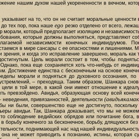
ижение нашим духом нашей укорененности в вечном, кото
 указывают на то, что он не считает моральные ценности
ego
 до тех пор, пока наше
резко отделено от всего, лежащ
 морали, который предполагает изоляцию и независимость 
ебования, которые должны выполняться, представляют со
лагаемой независимости конечных индивидуумов. П
стаемся в мире сансары с ее опасностями и лишениями. М
 зрения, и когда это исправление завершено, мораль как 
достигнутым. Цель морали состоит в том, чтобы поднять
Однако, пока еще сохраняется хоть что-нибудь от индиви
м. Достижение единства с бесконечным на основе конеч
еделы морали и подняться до духовного осознания, по 
стремлений, – преходяща. Таким образом, Шанкара снов
 цели в той мере, в какой они имеют отношение к идеал
ыть превзойдено. Авидья, образующая основу всей конеч
(авидьякамак
– неведения, привязанностей, деятельности
ы ни были, совершенство еще не достигнуто, поскольку 
ьеры авидьи. Так, Шанкара доказывает, что мы не може
ь то соблюдение ведийских обрядов или почитание бога, в
и в борьбу конечного за бесконечное, борьбу, длящуюся без
ательности, поднимающей нас над нашей индивидуальност
 она не может приводить к познанию, истины, которая 