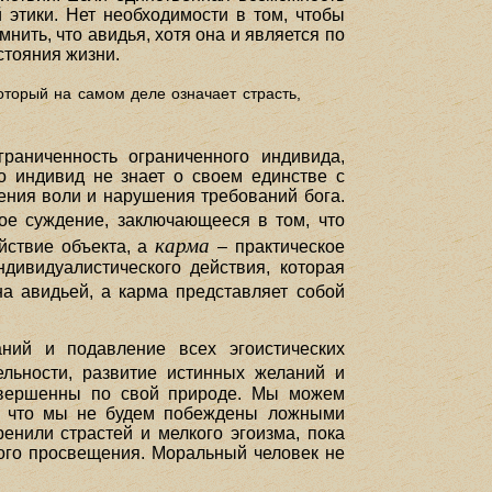
й этики. Нет необходимости в том, чтобы
ить, что авидья, хотя она и является по
стояния жизни.
который на самом деле означает страсть,
граниченность ограниченного индивида,
то индивид не знает о своем единстве с
ения воли и нарушения требований бога.
ное суждение, заключающееся в том, что
карма
йствие объекта, а
– практическое
дивидуалистического действия, которая
а авидьей, а карма представляет собой
ний и подавление всех эгоистических
ельности, развитие истинных желаний и
совершенны по свой природе. Мы можем
и, что мы не будем побеждены ложными
енили страстей и мелкого эгоизма, пока
ого просвещения. Моральный человек не