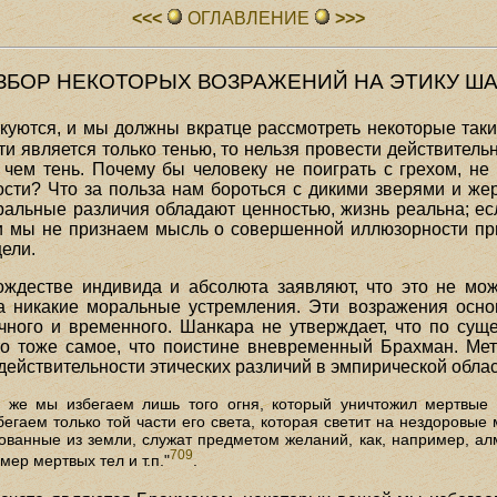
<<<
ОГЛАВЛЕHИЕ
>>>
РАЗБОР НЕКОТОРЫХ ВОЗРАЖЕНИЙ
НА ЭТИКУ Ш
куются, и мы должны вкратце рассмотреть некоторые так
и является только тенью, то нельзя провести действитель
, чем тень. Почему бы человеку не поиграть с грехом, не
ности? Что за польза нам бороться с дикими зверями и же
ральные различия обладают ценностью, жизнь реальна; есл
ли мы не признаем мысль о совершенной иллюзорности пр
ели.
ждестве индивида и абсолюта заявляют, что это не мож
а никакие моральные устремления. Эти возражения осно
ечного и временного. Шанкара не утверждает, что по су
о тоже самое, что поистине вневременный Брахман. Мет
ействительности этических различий в эмпирической облас
е же мы избегаем лишь того огня, который уничтожил мертвые т
егаем только той части его света, которая светит на нездоровые 
ованные из земли, служат предметом желаний, как, например, ал
709
ер мертвых тел и т.п."
.