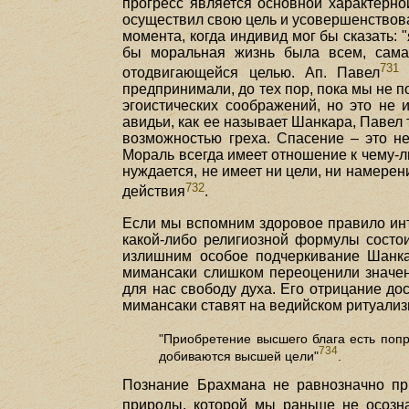
прогресс является основной характерной
осуществил свою цель и усовершенствова
момента, когда индивид мог бы сказать: "
бы моральная жизнь была всем, сама
731
отодвигающейся целью. Ап. Павел
н
предпринимали, до тех пор, пока мы не 
эгоистических соображений, но это не
авидьи, как ее называет Шанкара, Павел 
возможностью греха. Спасение – это не
Мораль всегда имеет отношение к чему-ли
нуждается, не имеет ни цели, ни намерен
732
действия
.
Если мы вспомним здоровое правило инт
какой-либо религиозной формулы состо
излишним особое подчеркивание Шанка
мимансаки слишком переоценили значени
для нас свободу духа. Его отрицание до
мимансаки ставят на ведийском ритуализ
"Приобретение высшего блага есть попр
734
добиваются высшей цели"
.
Познание Брахмана не равнозначно при
природы, которой мы раньше не осозна