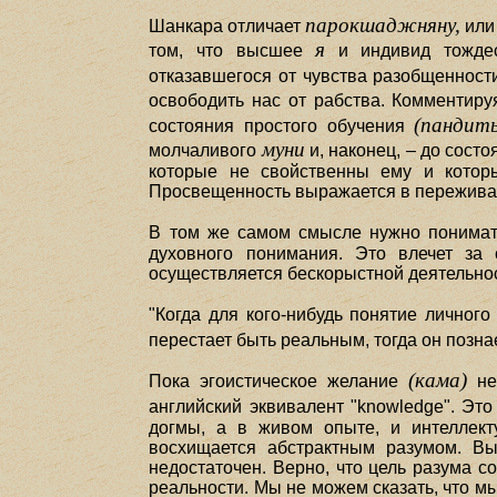
парокшаджняну,
Шанкара отличает
или 
я
том, что высшее
и индивид тожде
отказавшегося от чувства разобщенност
освободить нас от рабства. Комментиру
(пандит
состояния простого обучения
муни
молчаливого
и, наконец, – до состо
которые не свойственны ему и котор
Просвещенность выражается в переживан
В том же самом смысле нужно понимат
духовного понимания. Это влечет за
осуществляется бескорыстной деятельнос
"Когда для кого-нибудь понятие личног
перестает быть реальным, тогда он позна
(кама)
Пока эгоистическое желание
не
английский эквивалент "knowledge". Эт
догмы, а в живом опыте, и интеллект
восхищается абстрактным разумом. Вы
недостаточен. Верно, что цель разума с
реальности. Мы не можем сказать, что м