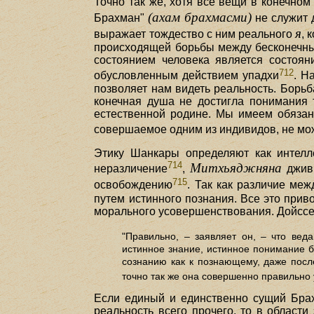
Точно так же, хотя все вещи в конечно
(ахам брахмасми)
Брахман"
не служит 
я
выражает тождество с ним реального
, 
происходящей борьбы между бесконечным
состоянием человека является состоян
712
обусловленным действием упадхи
. Н
позволяет нам видеть реальность. Борьб
конечная душа не достигла понимания т
естественной родине. Мы имеем обязанн
совершаемое одним из индивидов, не мо
Этику Шанкары определяют как интелле
714
Митхьяджняна
неразличение
,
дживы
715
освобождению
. Так как различие м
путем истинного познания. Все это прив
морального усовершенствования. Дойссен
"Правильно, – заявляет он, – что ве
истинное знание, истинное понимание 
сознанию как к познающему, даже после
точно так же она совершенно правильно 
Если единый и единственно сущий Брахм
реальность всего прочего, то в област