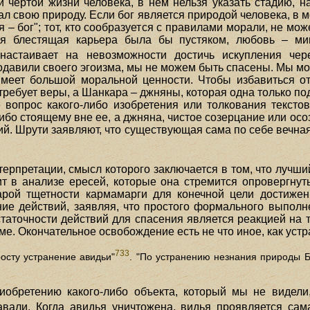
 чертой жизни человека, в нем нельзя указать стадию, на
л свою природу. Если бог является природой человека, в м
я – бог"; тот, кто сообразуется с правилами морали, не мож
я блестящая карьера была бы пустяком, любовь – мим
астаивает на невозможности достичь искупления че
подавили своего эгоизма, мы не можем быть спасены. Мы мо
 имеет большой моральной ценности. Чтобы избавиться о
требует веры, а Шанкара – джняны, которая одна только п
 вопрос какого-либо изобретения или толкования текстов
бо стоящему вне ее, а джняна, чистое созерцание или осоз
ий. Шрути заявляют, что существующая сама по себе вечна
ерпретации, смысл которого заключается в том, что лучши
ит в анализе ересей, которые она стремится опровергну
рой тщетности кармамарги для конечной цели достижени
е действий, заявляя, что простого формального выполн
статочности действий для спасения является реакцией на
ме. Окончательное освобождение есть не что иное, как уст
733
осту устранение авидьи"
. "По устранению незнания природы 
обретению какого-либо объекта, который мы не видели
вали. Когда авидья уничтожена, видья проявляется сам