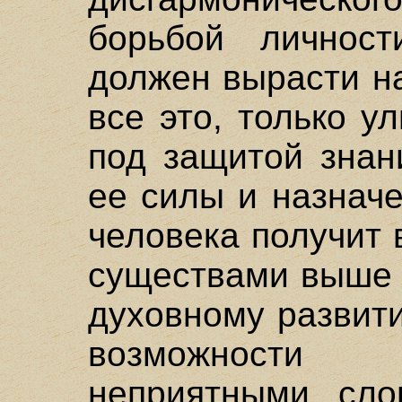
борьбой личнос
должен вырасти н
все это, только у
под защитой знан
ее силы и назнач
человека получит 
существами выше 
духовному развит
возможности 
неприятными сло