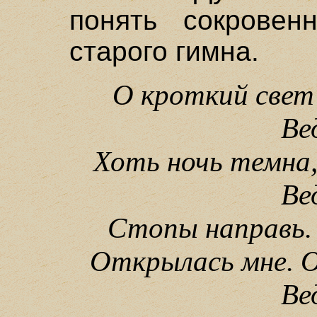
понять сокровен
старого гимна.
О кроткий свет
Ве
Хоть ночь темна,
Ве
Стопы направь. 
Открылась мне. О
Ве