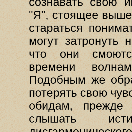
сознавать свою и
"Я", стоящее выше
стараться понима
могут затронуть 
что они смоют
времени волнам
Подобным же обр
потерять свою чув
обидам, прежде
слышать ис
дисгармоническог