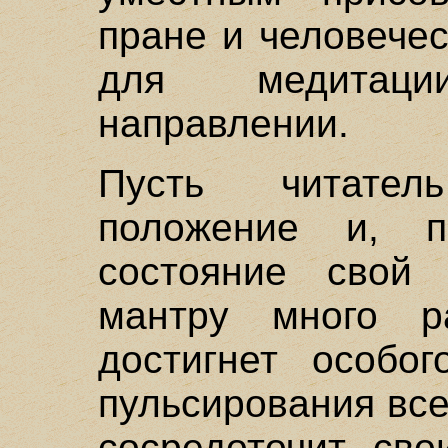
пране и человече
для медитац
направлении.
Пусть читате
положение и, п
состояние свой 
мантру много р
достигнет особо
пульсирования все
сосредоточит св