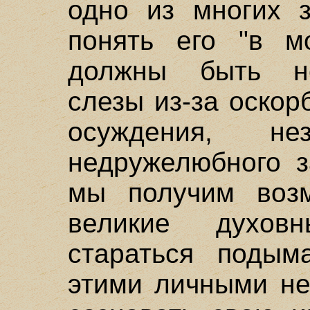
одно из многих з
понять его "в м
должны быть не
слезы из-за оскор
осуждения, не
недружелюбного з
мы получим возм
великие духов
стараться подым
этими личными не