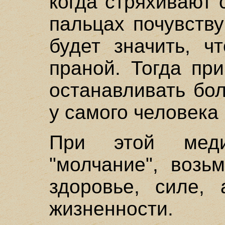
когда стряхивают 
пальцах почувству
будет значить, ч
праной. Тогда пр
останавливать бол
у самого человека 
При этой меди
"молчание", возь
здоровье, силе, 
жизненности.