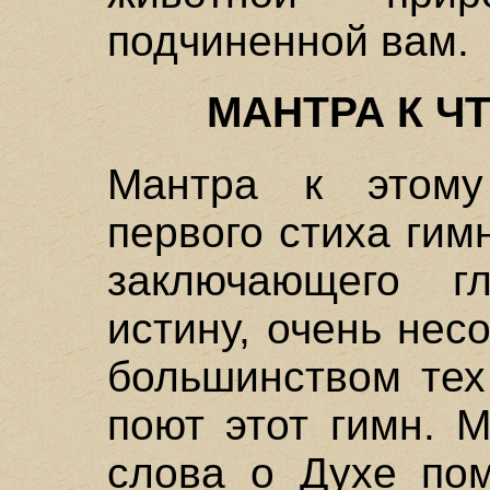
подчиненной вам.
МАНТРА К Ч
Мантра к этому
первого стиха гимн
заключающего г
истину, очень не
большинством тех
поют этот гимн. 
слова о Духе пом