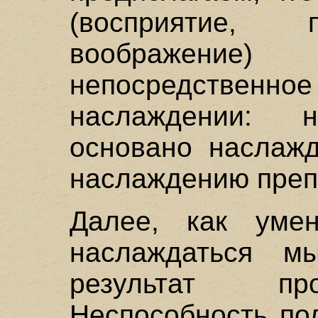
(восприятие, 
воображение)
непосредств
наслаждении: 
основано наслажд
наслаждению преп
Далее, как уме
наслаждаться м
результат пр
Неспособность по