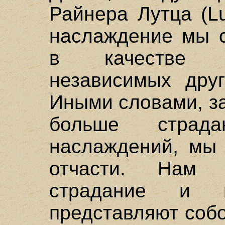
Райнера Лутца (Lu
наслаждение мы с
в качестве д
независимых друг
Иными словами, за
больше страд
наслаждений, мы
отчасти. Нам п
страдание и н
представляют соб