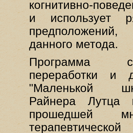
когнитивно-повед
и использует р
предположений,
данного метода.
Программа ст
переработки и д
"Маленькой ш
Райнера Лутца 
прошедшей мн
терапевтическо