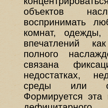
концентрироват
объектов насл
воспринимать люб
комнат, одежды,
впечатлений ка
полного наслаж
связана фикса
недостатках, не
среды или ок
Формируется эта 
дефицитарного 