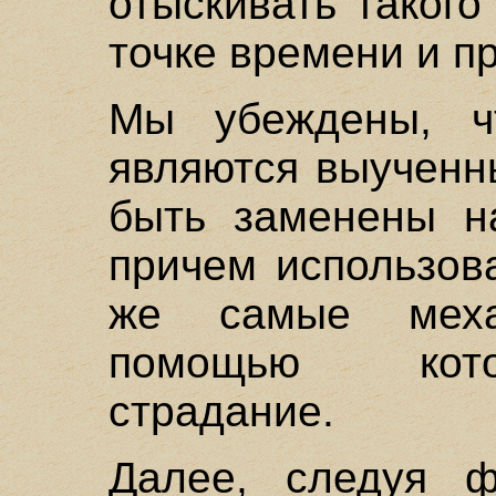
отыскивать таког
точке времени и п
Мы убеждены, ч
являются выученн
быть заменены н
причем использов
же самые меха
помощью кото
страдание.
Далее, следуя ф