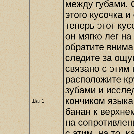
между губами. 
этого кусочка и
теперь этот кус
он мягко лег на
обратите внима
следите за ощу
связано с этим
расположите кр
зубами и иссле
кончиком языка
Шаг 1
банан к верхне
на сопротивлени
с этим, на то, 