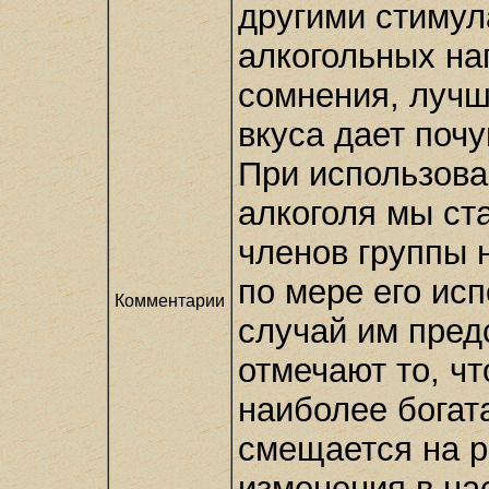
другими стимул
алкогольных на
сомнения, лучш
вкуса дает почу
При использова
алкоголя мы ст
членов группы 
по мере его исп
Комментарии
случай им пред
отмечают то, ч
наиболее богат
смещается на р
изменения в на