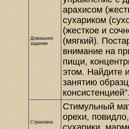
арахисом (жестк
сухариком (сухо
(жесткое и соч
Домашнее
(мягкий). Пост
задание
внимание на пр
пищи, концентр
этом. Найдите 
занятию образц
консистенцией"
Стимульный мат
орехи, повидло,
Страховка
сухарики, марм