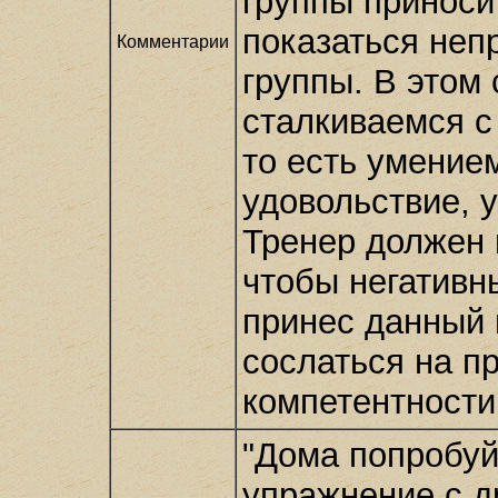
группы приносит
показаться неп
Комментарии
группы. В этом
сталкиваемся с
то есть умение
удовольствие, 
Тренер должен 
чтобы негативны
принес данный 
сослаться на п
компетентности
"Дома попробуй
упражнение с д