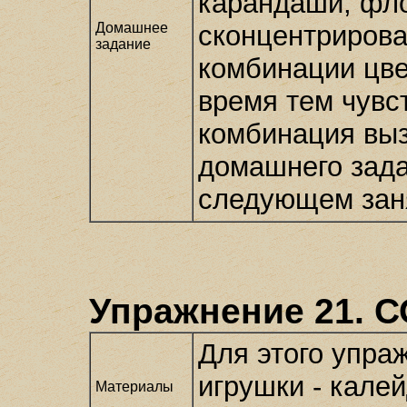
карандаши, фл
Домашнее
сконцентрирова
задание
комбинации цве
время тем чувст
комбинация выз
домашнего зада
следующем зан
Упражнение 21.
Для этого упра
игрушки - кале
Материалы