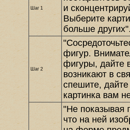
и сконцентриру
Шаг 1
Выберите карти
больше других"
"Сосредоточьте
фигур. Внимате
фигуры, дайте 
Шаг 2
возникают в свя
спешите, дайте
картинка вам не
"Не показывая г
что на ней изо
на форме предм