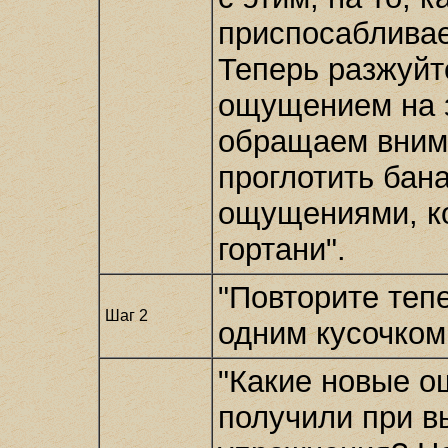
приспосабливае
Теперь разжуйт
ощущением на з
обращаем вним
проглотить бана
ощущениями, ко
гортани".
"Повторите теп
Шаг 2
одним кусочком
"Какие новые о
получили при в