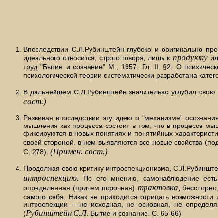
Впоследствии С.Л.Рубинштейн глубоко и оригинально про
продукту
идеального относится, строго говоря, лишь к
и
труд "Бытие и сознание" М., 1957. Гл. II. §2. О психиче
психологической теории систематически разработана катег
В дальнейшем С.Л.Рубинштейн значительно углубил свою тра
сост.)
Развивая впоследствии эту идею о "механизме" осознан
мышления как процесса состоит в том, что в процессе мыш
фиксируются в новых понятиях и понятийных характеристи
своей стороной, в нем выявляются все новые свойства (по
(Примеч. сост.)
С. 278).
Продолжая свою критику интроспекционизма, С.Л.Рубиншт
интроспекцию.
По его мнению, самонаблюдение ест
трактовка,
определенная (причем порочная)
бесспорно,
самого себя. Никак не приходится отрицать возможности
интроспекции – не исходная, не основная, не определя
Рубинштейн С.Л.
(
Бытие и сознание. С. 65-66).