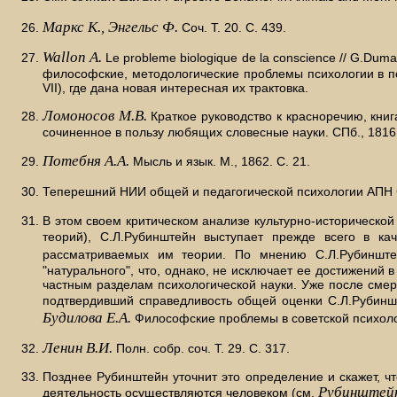
Маркс К., Энгельс Ф.
Соч. Т. 20. С. 439.
Wallon A.
Le probleme biologique de la conscience // G.Duma
философские, методологические проблемы психологии в позд
VII), где дана новая интересная их трактовка.
Ломоносов М.В.
Краткое руководство к красноречию, книг
сочиненное в пользу любящих словесные науки. СПб., 1816.
Потебня А.А.
Мысль и язык. М., 1862. С. 21.
Теперешний НИИ общей и педагогической психологии АПН
В этом своем критическом анализе культурно-исторической
теорий), С.Л.Рубинштейн выступает прежде всего в ка
рассматриваемых им теории. По мнению С.Л.Рубинштей
"натурального", что, однако, не исключает ее достижений
частным разделам психологической науки. Уже после смер
подтвердивший справедливость общей оценки С.Л.Рубиншт
Будилова Е.А.
Философские проблемы в советской психоло
Ленин В.И.
Полн. собр. соч. Т. 29. С. 317.
Позднее Рубинштейн уточнит это определение и скажет, ч
Рубинштейн
деятельность осуществляются человеком (см.