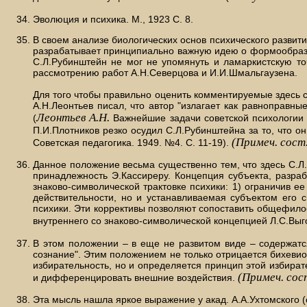
Эволюция и психика. М., 1923 С. 8.
В своем анализе биологических основ психического разви
разрабатывает принципиально важную идею о формообразую
С.Л.Рубинштейн не мог не упомянуть и ламаркистскую то
рассмотрению работ А.Н.Северцова и И.И.Шмальгаузена.
Для того чтобы правильно оценить комментируемые здесь ст
А.Н.Леонтьев писал, что автор "излагает как равноправн
Леонтьев А.Н.
(
Важнейшие задачи советской психологии в
П.И.Плотников резко осудил С.Л.Рубинштейна за то, что о
(Примеч. сост
Советская педагогика. 1949. №4. С. 11-19).
Данное положение весьма существенно тем, что здесь С.Л
принадлежность Э.Кассиреру. Концепция субъекта, разра
знаково-символической трактовке психики: 1) ограничив е
действительности, но и устанавливаемая субъектом его с
психики. Эти коррективы позволяют сопоставить общефилос
внутреннего со знаково-символической концепцией Л.С.Выг
В этом положении – в еще не развитом виде – содержатся
сознание". Этим положением не только отрицается бихевиор
избирательность, но и определяется принцип этой избират
(Примеч. сос
и дифференцировать внешние воздействия.
Эта мысль нашла яркое выражение у акад. А.А.Ухтомского (см