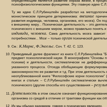
определяющим является развитие образа жизни, в процесс
психофизиологическими функциями. Эту главную идею С.Л.
Ту же идею С.Л.Рубинштейн разработал на методологи
внешние
монистическом принципе детерминизма:
причин
развития индивида, человека, организма, его мозга). Он по
к внешнему миру... Психическая деятельность – это деяте
психического с внешним миром, можно правильно понять и 
индивида, человека.
Сама деятельность мозга зависит 
орган
потребностями... Мозг – только
психической деятельн
К.Маркс, Ф.Энгельс.
См.:
Соч. Т. 42. С. 123.
Приводимый далее фрагмент из книги С.Л.Рубинштейна "Бы
предмет психологической науки. В монографиях "Основы п
психики) и деятельности, систематически не дифференц
указанного процесса. Отсюда обобщающие формулировки
закономерностях ее развития и т.д. При этом деятельность
неопубликованной книге "Философские корни психологии" (
книгах и статьях – С.Л.Рубинштейн систематически вычл
резул
психического (другие способы его существования –
Деятельность
в этом смысле означает функционирование 
от
организма со средой в отличие от трактовки функции как
Их мы обычно разумеем, говоря о психических явлениях.