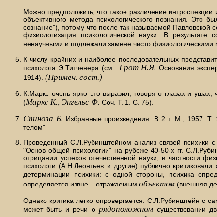
Можно предположить, что такое различение интроспекции 
объективного метода психологического познания. Это бы
сознание"), потому что после так называемой Павловской 
физиологизация психологической науки. В результате
ненаучными и подлежали замене чисто физиологическими 
К числу крайних и наиболее последовательных представит
Грот Н.Я.
психолога Э.Титченера (см.:
Основания экспер
(Примеч. сост.)
1914).
К.Маркс очень ярко это выразил, говоря о глазах и ушах,
Маркс К., Энгельс Ф.
(
Соч. Т. 1. С. 75).
Спиноза Б.
Избранные произведения: В 2 т. М., 1957. Т.
телом".
Проведенный С.Л.Рубинштейном анализ связей психики с 
"Основ общей психологии" на рубеже 40-50-х гг. С.Л.Ру
отрицании успехов отечественной науки, в частности физ
психологи (А.Н.Леонтьев и другие) публично критиковали
детерминации психики: с одной стороны, психика опре
объектом
определяется извне – отражаемым
(внешняя де
Однако критика легко опровергается. С.Л.Рубинштейн с са
рядоположном
может быть и речи о
существовании дв