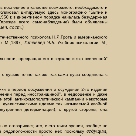
ь последнее в качестве возможного, необходимого и
опубликовал цитируемую здесь монографию "Бытие и
950 г. в директивном порядке началась безудержная
я (прежде всего самонаблюдение) были объявлены
еч. сост.)
ечественного психолога Н.Я.Грота и американского
Титченер Э.Б.
е. М.,1897;
Учебник психологии. М.,
альности, превращая его в зеркало и эхо вселенной"
а с душою точно так же, как сама душа соединена с
ики в период обсуждения и осуждения 2-го издания
онении перед иностранщиной", в недооценке и даже
де этой антикосмополитической кампании некоторые
ана дуалистическими идеями так называемой двойной
внутренняя детерминация); с другой стороны, она
но оговаривает, что, с его точки зрения, вообще не
ведущим,
 рядоположности просто нет, поскольку