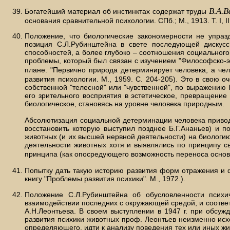
В.А.В
Богатейший материал об инстинктах содержат труды
основания сравнительной психологии. СПб.; М., 1913. Т. I, 
Положение, что биологические закономерности не упраз
позиция С.Л.Рубинштейна в свете последующей дискусс
способностей, а более глубоко – соотношения социального
проблемы, который был связан с изучением "Философско-э
плане. "Первично природа детерминирует человека, а чел
развития психологии. М., 1959. С. 204-205). Это в свою
собственной "телесной" или "чувственной", по выражению
его зрительного восприятия в эстетическое, превращение
биологическое, становясь на уровне человека природным.
Абсолютизация социальной детерминации человека привод
восстановить которую выступил позднее Б.Г.Ананьев) и 
животных (и их высшей нервной деятельности) на биологи
деятельности животных хотя и выявлялись по принципу с
принципа (как опосредующего возможность переноса основа
Попытку дать такую историю развития форм отражения и ф
книгу "Проблемы развития психики". М., 1972.).
Положение С.Л.Рубинштейна об обусловленности психи
взаимодействии последних с окружающей средой, и соответ
А.Н.Леонтьева. В своем выступлении в 1947 г. при обсуж
развития психики животных проф. Леонтьев неизменно исхо
определяющего, идти к анализу поведения тех или иных жив