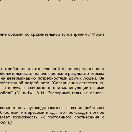
ие обезьян со сравнительной точки зрения // Фронт
 потребности как отвлеченной от непосредственных
йствительности, появляющееся в результате отрыва
и на детерминацию потребностями других людей. Он
 собственной потребности. "Совершенно естественно,
ю, я получаю возможность при манипуляции с ними
Узнадзе Д.Н.
ойств" (
Экспериментальные основы
озможность руководствоваться в своих действиях
бностями, интересами и т.д., что происходит полное
агает возможность их постоянного соотнесения с
сост.)