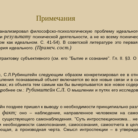
Примечания
анализировал философско-психологическую проблему идеального
результату
ли
психической деятельности, а не ко всему психиче
ском как идеальном. С. 41-54). В советской литературе это перв
(Примеч. сост.)
ория идеального.
ктовку субъективного (см. его "Бытие и сознание". Гл. II. §3. О
ия, С.Л.Рубинштейн следующим образом конкретизировал ее в о
ления познаваемый объект включается во все новые связи и в сил
ках; из объекта тем самым как бы вычерпывается все новое содер
Рубинштейн С.Л.
дробнее см.:
О мышлении и путях его исследова
ейн позднее пришел к выводу о необходимости принципиально ра
факт;
ь
оно – наблюдение, направленное человеком на самог
 существующего самонаблюдения. "Суть интроспекционизма... не 
 и необходимости самопознания, самосознания, самоотчета в цел
ющая, а производная черта. Смысл интроспекции – в утвержде