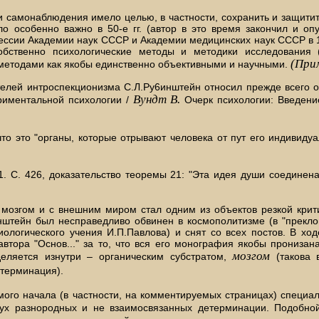
и самонаблюдения имело целью, в частности, сохранить и защитит
ло особенно важно в 50-е гг. (автор в это время закончил и 
сессии Академии наук СССР и Академии медицинских наук СССР в 1
 собственно психологические методы и методики исследовани
(Прим
методами как якобы единственно объективными и научными.
елей интроспекционизма С.Л.Py6инштейн относил прежде всего от
Вундт В.
иментальной психологии /
Очерк психологии: Введени
 что это "органы, которые отрывают человека от пут его индивиду
 1. С. 426, доказательство теоремы 21: "Эта идея души соединен
мозгом и с внешним миром стал одним из объектов резкой крит
бинштейн был несправедливо обвинен в космополитизме (в "прекл
иологического учения И.П.Павлова) и снят со всех постов. В хо
 автора "Основ..." за то, что вся его монография якобы прониз
мозгом
деляется изнутри – органическим субстратом,
(такова 
терминация).
мого начала (в частности, на комментируемых страницах) специаль
ух разнородных и не взаимосвязанных детерминации. Подобной