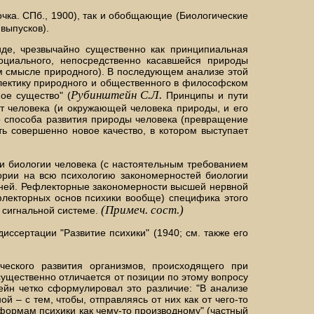
очка. СПб., 1900), так и обобщающие (Биологические
 выпусков).
иде, чрезвычайно существенно как принципиальная
оциального, непосредственно касавшейся природы
ком смысле природного). В последующем анализе этой
алектику природного и общественного в философском
Рубинштейн С.Л.
ое существо" (
Принципы и пути
от человека (и окружающей человека природы, и его
го способа развития природы человека (превращение
ть совершенно новое качество, в котором выступает
и биологии человека (с настоятельным требованием
еории на всю психологию закономерностей биологии
дней. Рефлекторные закономерности высшей нервной
флекторных основ психики вообще) специфика этого
(Примеч. сост.)
 сигнальной системе.
ссертации "Развитие психики" (1940; см. также его
ческого развития организмов, происходящего при
ущественно отличается от позиции по этому вопросу
тейн четко сформулировал это различие: "В анализе
 – с тем, чтобы, отправляясь от них как от чего-то
 формам психики как чему-то производному" (частный