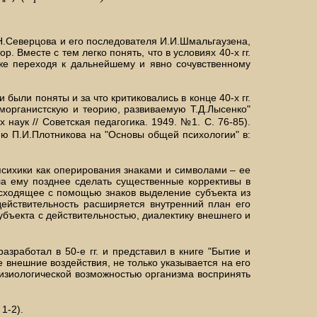
Н.Северцова и его последователя И.И.Шмальгаузена,
месте с тем легко понять, что в условиях 40-х гг.
 же переходя к дальнейшему и явно сочувственному
были поняты и за что критиковались в конце 40-х гг.
 морганистскую и теорию, развиваемую Т.Д.Лысенко"
наук // Советская педагогика. 1949. №1. С. 76-85).
ию П.И.Плотникова на "Основы общей психологии" в:
психики как оперирования знаками и символами – ее
ла ему позднее сделать существенные коррективы в
оисходящее с помощью знаков выделение субъекта из
действительность расширяется внутренний план его
бъекта с действительностью, диалектику внешнего и
зработал в 50-е гг. и представил в книге "Бытие и
 внешние воздействия, не только указывается на его
физиологической возможностью организма воспринять
1-2).