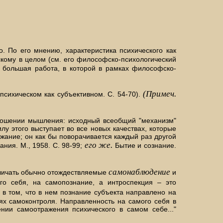
. По его мнению, характеристика психического как
скому в целом (см. его философско-психологический
ая большая работа, в которой в рамках философско-
(Примеч.
 психическом как субъективном. С. 54-70).
тношении мышления: исходный всеобщий "механизм"
у этого выступает во все новых качествах, которые
жание; он как бы поворачивается каждый раз другой
его же.
ния. М., 1958. С. 98-99;
Бытие и сознание.
самонаблюдение
зличать обычно отождествляемые
и
о себя, на самопознание, а интроспекция – это
в том, что в нем познание субъекта направлено на
ях самоконтроля. Направленность на самого себя в
нии самоотражения психического в самом себе..."