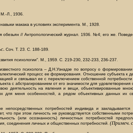
М.-Л., 1936.
авыки макака в условиях эксперимента. М., 1928.
обезьян // Антропологический журнал. 1936. №4; его же. Поведен
с.
Соч. Т. 23. С. 188-189.
вития психологии". М., 1959. С. 219-230, 232-233, 236-237.
известного психолога – Д.Н.Узнадзе по вопросу о формировании
алектический процесс ее формирования. Отношение субъекта к де
ивацией и связывал ее с переключением собственной потребност
бъекта с абстрагированием от его значимости для удовлетворения
я свою деятельность на явления и вещи, объективированные мно
ных для меня особенностей, а рядом объективных данных их св
ие непосредственных потребностей индивида и закладывается в
т, что при этом личность не руководствуется собственными потре
ельность (или осознанность) личностных потребностей предпол
(Примеч. 
ния, соединения личных и общественных потребностей.