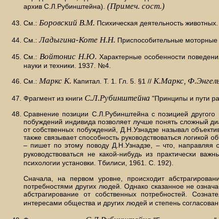
(Примеч. сост.)
архив С.Л.Рубинштейна).
Боровский В.М.
См.:
Психическая деятельность животных. 
Ладыгина-Коте Н.Н.
См.:
Приспособительные моторные н
Войтонис Н.Ю.
См.:
Характерные особенности поведения 
науки и техники. 1937. №4.
Маркс К.
К.Маркс, Ф.Энгель
См.:
Капитал. Т. 1. Гл. 5. §1 //
С.Л.Рубинштейна
Фрагмент из книги
"Принципы и пути раз
Сравнение позиции С.Л.Рубинштейна с позицией другого 
побуждений индивида позволяет лучше понять сложный ди
от собственных побуждений, Д.Н.Узнадзе называл объект
также связывает способность руководствоваться логикой о
– пишет по этому поводу Д.Н.Узнадзе, – что, направля
руководствоваться не какой-нибудь из практически важ
психологии установки. Тбилиси, 1961. С. 192).
Сначала, на первом уровне, происходит абстрагирован
потребностями других людей. Однако сказанное не означае
абстрагирование от собственных потребностей. Сознат
интересами общества и других людей и степень согласова