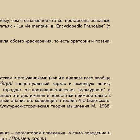
о-иному, чем в означенной статье, поставлены основные
х к "La vie mentale" в "Encyclopedic Francaise" (т.
ила обоего красноречия, то есть оратории и поэзии,
тским и его учениками (как и в анализе всех вообще
общий
концептуальный каркас и исходную логику
страдает от противопоставления "культурного" и
рывает эти достижения и недостатки применительно к
ный анализ его концепции и теории Л.С.Выготского,
ультурно-историческая теория мышления М., 1968;
едняя – регулятором поведения, а само поведение и
(Примеч. сост.)
др.).