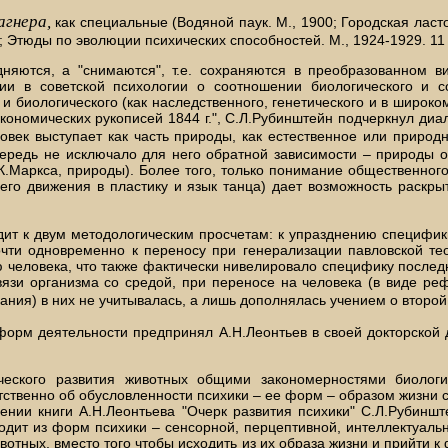
агнера,
как специальные (Водяной паук. М., 1900; Городская ласт
II; Этюды по эволюции психических способностей. М., 1924-1929. 11
дняются, а "снимаются", т.е. сохраняются в преобразованном в
ии в советской психологии о соотношении биологического и с
 и биологического (как наследственного, генетического и в широ
кономических рукописей 1844 г.", С.Л.Рубинштейн подчеркнул ди
овек выступает как часть природы, как естественное или природн
 очередь не исключало для него обратной зависимости – природы 
 К.Маркса, природы). Более того, только понимание общественно
 его движения в пластику и язык танца) дает возможность раскры
ит к двум методологическим просчетам: к упразднению специфик
почти одновременно к переносу при генерализации павловской т
ю человека, что также фактически нивелировало специфику после
вязи организма со средой, при переносе на человека (в виде ре
ния) в них не учитывалась, а лишь дополнялась учением о второй
орм деятельности предпринял А.Н.Леонтьев в своей докторской ди
ческого развития животных общими закономерностями биологи
ственно об обусловленности психики – ее форм – образом жизни с
дении книги А.Н.Леонтьева "Очерк развития психики" С.Л.Рубинш
дит из форм психики – сенсорной, перцептивной, интеллектуальной
отных, вместо того чтобы исходить из их образа жизни и прийти к