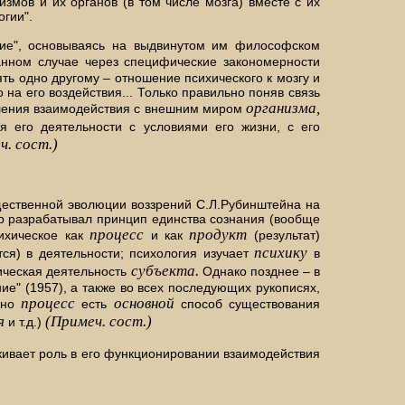
змов и их органов (в том числе мозга) вместе с их
гии".
ние", основываясь на выдвинутом им философском
данном случае через специфические закономерности
ять одно другому – отношение психического к мозгу и
на его воздействия... Только правильно поняв связь
организма,
твления взаимодействия с внешним миром
 его деятельности с условиями его жизни, с его
ч. сост.)
ущественной эволюции воззрений С.Л.Рубинштейна на
ор разрабатывал принцип единства сознания (вообще
процесс
продукт
ихическое как
и как
(результат)
психику
ся) в деятельности; психология изучает
в
субъекта.
тическая деятельность
Однако позднее – в
е" (1957), а также во всех последующих рукописях,
процесс
основной
енно
есть
способ существования
я
(Примеч. сост.)
и т.д.)
кивает роль в его функционировании взаимодействия