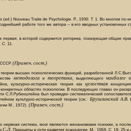
s (ed.) Nouveau Traite de Psychologie. P., 1930. Т. 1. Во многом п
нейшей работе того же автора – в его вводных установочных статья
а первая, в которой содержится риторика, показующая общие прав
 С. 11.
(Примеч. сост.)
 СССР.
 теории высших психологических функций, разработанной Л.С.Выго
методолога
теоретика,
наиболее 
честве
и
выделяющего
целостная
на, культурно-историческая теория как
концепция 
 в конкретных областях психологии. В последующих главах он раск
ти С.Л.Рубинштейна был проведен систематический сопоставитель
Брушлинский А.В.
ейном культурно-исторической теории (см.:
К
(Примеч. сост.)
гии М., 1972).
то нервная система, мозг являются механизмами психики, а посл
 С.Л.
Принципы и пути развития психологии. М., 1959. С. 19, 25 и 