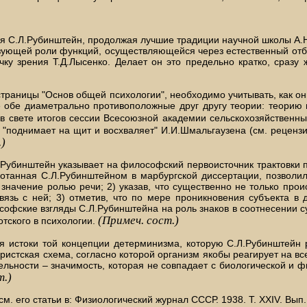
тия С.Л.Рубинштейн, продолжая лучшие традиции научной школы А.
щей роли функций, осуществляющейся через естественный отбор. В
чку зрения Т.Д.Лысенко. Делает он это предельно кратко, сразу
раницы "Основ общей психологии", необходимо учитывать, как они 
ые обе диаметрально противоположные друг другу теории: теорию
 свете итогов сессии Всесоюзной академии сельскохозяйственных 
н "поднимает на щит и восхваляет" И.И.Шмальгаузена (см. реценз
.)
.Рубинштейн указывает на философский первоисточник трактовки 
ботанная С.Л.Рубинштейном в марбургской диссертации, позволи
е значение ролью речи; 2) указав, что существенно не только пр
вязь с ней; 3) отметив, что по мере проникновения субъекта в 
офские взгляды С.Л.Рубинштейна на роль знаков в соотнесении су
(Примеч. сост.)
отского в психологии.
 истоки той концепции детерминизма, которую С.Л.Рубинштейн ра
истская схема, согласно которой организм якобы реагирует на все
ельности – значимость, которая не совпадает с биологической и 
т.)
. его статьи в: Физиологический журнал СССР. 1938. Т. XXIV. Вып. 