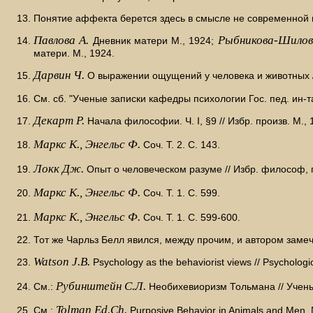
Понятие аффекта берется здесь в смысле не современной па
Павлова А.
Рыбникова-Шилова
Дневник матери М., 1924;
матери. М., 1924.
Дарвин Ч.
О выражении ощущений у человека и животных // Соб
См. сб. "Ученые записки кафедры психологии Гос. пед. ин-та
Декарт Р.
Начала философии. Ч. I, §9 // Избр. произв. М., 
Маркс К., Энгельс Ф.
Соч. Т. 2. С. 143.
Локк Дж.
Опыт о человеческом разуме // Избр. философ, прои
Маркс К., Энгельс Ф.
Соч. Т. 1. С. 599.
Маркс К., Энгельс Ф.
Соч. Т. 1. С. 599-600.
Тот же Чарльз Белл явился, между прочим, и автором заме
Watson J.В.
Psychology as the behaviorist views // Psychologi
Рубинштейн С.Л.
См.:
Необихевиоризм Тольмана // Ученые
Tolman Ed.Ch.
См.:
Purposive Behavior in Animals and Men. N