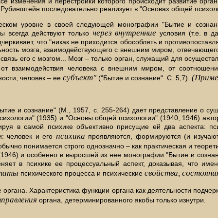
е изменения и перестройки которого происходит развитие органи
Рубинштейн последовательно реализует в "Основах общей психоло
ческом уровне в своей следующей монографии "Бытие и созна
через внутренние
ы всегда действуют только
условия (т.е. в 
дчеркивает, что "никак не приходится обособлять и противопоставл
льность мозга, взаимодействующего с внешним миром, отвечающего 
связь его с мозгом... Мозг – только орган, служащий для осущес
от взаимодействия человека с внешним миром, от соотношения
субъект"
(Приме
ости, человек – ее
("Бытие и сознание". С. 5,7).
тие и сознание" (М., 1957, с. 255-264) дает представление о с
сихологии" (1935) и "Основы общей психологии" (1940, 1946) авт
ируя в самой психике объективно присущие ей два аспекта: пс
психика
: человек и его
проявляются, формируются (и изучают
 обычно понимается строго однозначно – как практическая и теоре
1946) и особенно в выросшей из нее монографии "Бытие и сознани
еняет в психике ее процессуальный аспект, доказывая, что им
ьтаты
свойства, состояни
психического процесса и психические
органа. Характеристика функции органа как деятельности подчер
правления
органа, детерминированного якобы только изнутри.