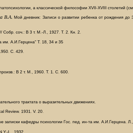
топсихологии, а классической философии XVII-XVIII столетий (см.
 В.А.
Мой дневник: Записи о развитии ребенка от рождения до 3,
р. соч.: В 3 т. М.-Л., 1927. Т. 2. Кн. 2.
 им. А.И.Герцена" Т. 18, 34 и 35
1950. С. 429.
зв.: В 2 т. М., 1960. Т. 1. С. 600.
чательного трактата о выразительных движениях.
cal Review. 1931. V. 20.
 записки кафедры психологии Гос. пед. ин-та им. А.И.Герцена. Л.,
.Y.-L., 1932.