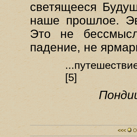
светящееся Будущ
наше прошлое. Эв
Это не бессмысл
падение, не ярмар
...путешеств
[5]
Пондиш
<<<
О