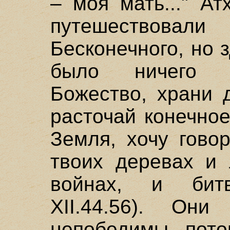
– моя мать..." Ат
путешествов
Бесконечного, но з
было ничего н
Божество, храни 
расточай конечное"
Земля, хочу гово
твоих деревах и 
войнах, и бит
XII.44.56). Он
непобедимы, пото