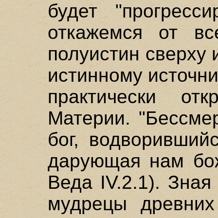
будет "прогресс
откажемся от вс
полуистин сверху 
истинному источни
практически от
Материи. "Бессмер
бог, водворившийс
дарующая нам бож
Веда IV.2.1). Зная
мудрецы древних