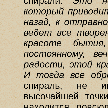
спирали:
Это н
который приводит
назад, к отправн
ведет все творе
красоте бытия
постоянному, ве
радости, этой кр
И тогда все обр
спираль, не и
высочайшей точк
находится повсю