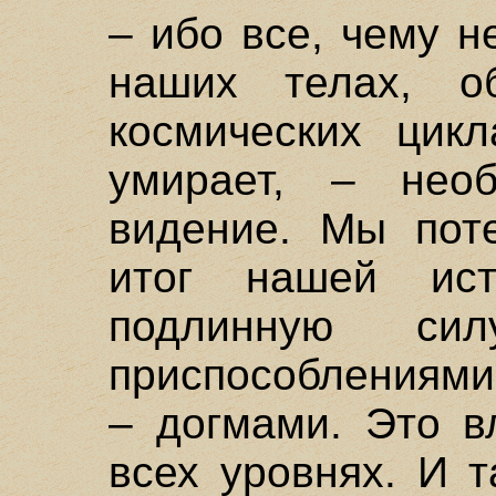
– ибо все, чему н
наших телах, о
космических цикл
умирает, – нео
видение. Мы пот
итог нашей ис
подлинную си
приспособлениями
– догмами. Это в
всех уровнях. И 