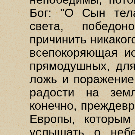
Бог: "О Сын тела
света, победон
причинить никакого 
всепокоряющая ис
прямодушных, для
ложь и поражение
радости на зем
конечно, преждев
Европы, которым
услышать о неб