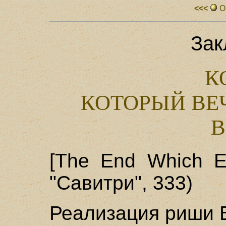
<<<
О
Зак
К
КОТОРЫЙ ВЕ
В
[The End Which E
"Савитри", 333)
Реализация риши 