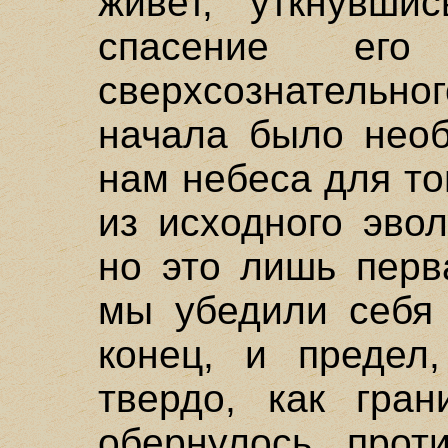
живет, уткнувши
спасение ег
сверхсознатель
начала было необ
нам небеса для то
из исходного эво
но это лишь перв
мы убедили себя 
конец, и предел,
твердо, как гран
обернулось прот