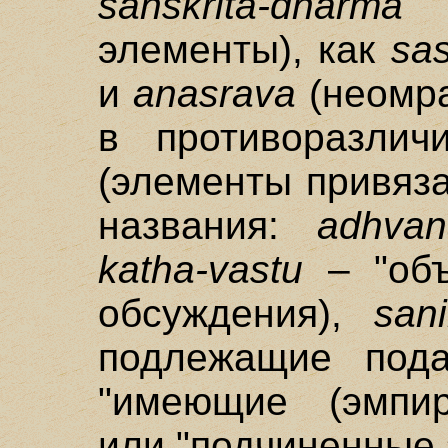
sanskrita-dharma
(
элементы), как
sa
и
anasrava
(неомра
в противоразли
(элементы привяза
названия:
adhvan
katha-vastu
– "объ
обсуждения),
san
подлежащие под
"имеющие (эмпир
или "подчиненные 