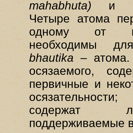
mahabhuta)
и в
Четыре атома пер
одному от 
необходимы дл
bhautika
– атома.
осязаемого, сод
первичные и неко
осязательности
содержат л
поддерживаемые в