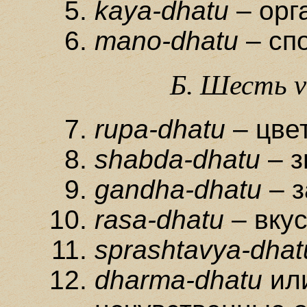
kaya-dhatu
– орг
mano-dhatu
– сп
Б. Шесть
v
rupa-dhatu
– цвет
shabda-dhatu
– з
gandha-dhatu
– з
rasa-dhatu
– вкус
sprashtavya-dhat
dharma-dhatu
ил