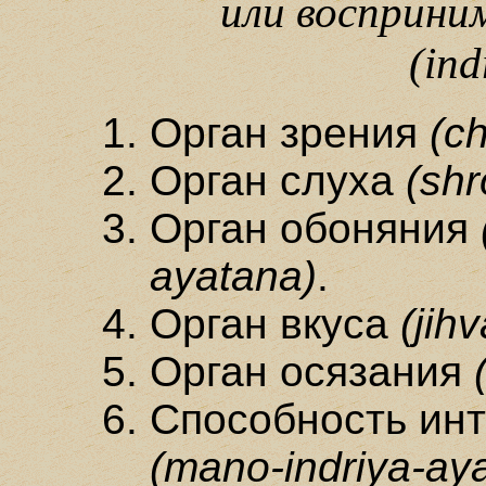
или восприн
(ind
Орган зрения
(c
Орган слуха
(shr
Орган обоняния
ayatana)
.
Орган вкуса
(jih
Орган осязания
Способность инт
(mano-indriya-ay