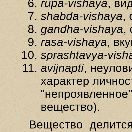
rupa-vishaya
, ви
shabda-vishaya
,
gandha-vishaya
,
rasa-vishaya
, вк
sprashtavya-vish
avijnapti
, неулов
характер личнос
"непроявленное"
вещество).
Вещество делитс