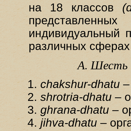
на 18 классов
(
представленны
индивидуальный 
различных сферах
А. Шесть
chakshur-dhatu
–
shrotria-dhatu
– о
ghrana-dhatu
– о
jihva-dhatu
– орга