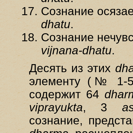
Сознание осяза
dhatu
.
Сознание нечув
vijnana-dhatu
.
Десять из этих
dha
элементу (№ 1-5
содержит 64
dhar
viprayukta
, 3
as
сознание, предст