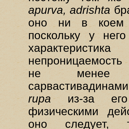
apurva, adrishta
бра
оно ни в коем 
поскольку у него
характеристи
непроницаемость
не менее 
сарвастивадинами 
rupa
из-за его
физическими дей
оно следует,