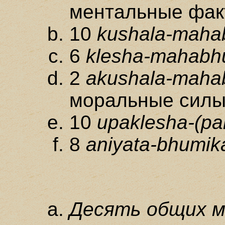
ментальные фак
10
kushala-maha
6
klesha-mahabh
2
akushala-maha
моральные сил
10
upaklesha-(pa
8
aniyata-bhumi
Десять общих 