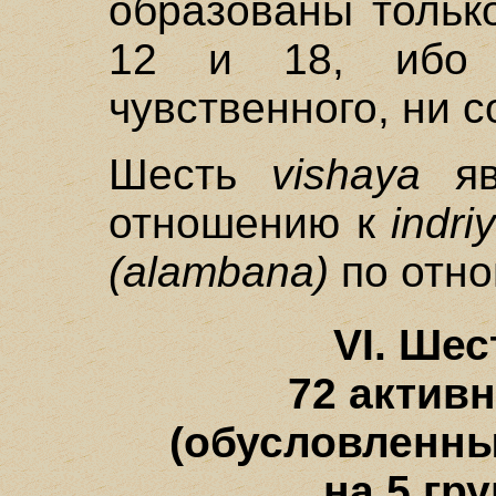
образованы тольк
12 и 18, ибо 
чувственного, ни с
Шесть
vishaya
яв
отношению к
indri
(alambana)
по отн
VI. Шес
72 актив
(обусловленных
на 5 гр