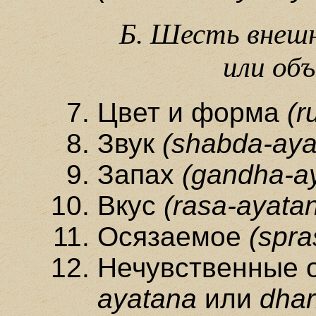
Б. Шесть внеш
или об
Цвет и форма
(r
Звук
(shabda-aya
Запах
(gandha-a
Вкус
(rasa-ayata
Осязаемое
(spra
Нечувственные 
ayatana
или
dha