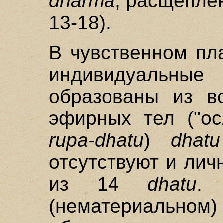
dharma
, расщепле
13-18).
В чувственном п
индивидуаль
образованы из 
эфирных тел ("ос
rupa-dhatu
)
dhatu
отсутствуют и ли
из 14
dhatu
.
(нематериальном