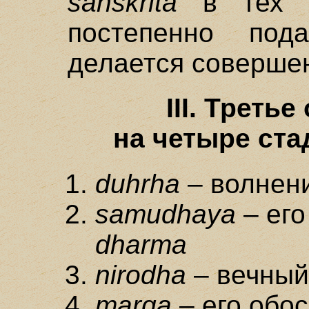
sanskrita
в тех с
постепенно под
делается соверш
III. Треть
на четыре ста
duhrha
– волнен
samudhaya
– его
dharma
nirodha
– вечный
marga
– его обос