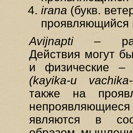
irana
(букв. ветер
проявляющийся 
Avijnapti
– разн
Действия могут бы
и физические – 
(kayika-u vachika
также на проя
непроявляющиес
являются в со
образом мышления