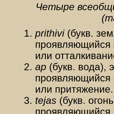
Четыре всеобщ
(m
prithivi
(букв. зем
проявляющийся 
или отталкивани
ар
(букв. вода), 
проявляющийся 
или притяжение.
tejas
(букв. огонь
проявляющийся к