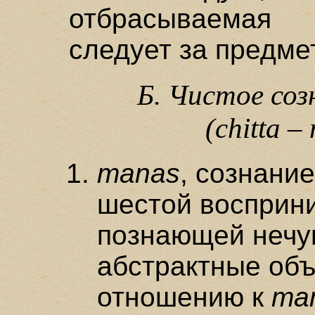
отбрасываемая
следует за предме
Б. Чистое соз
(chitta –
manas
, сознани
шестой восприн
познающей нечу
абстрактные об
отношению к
man