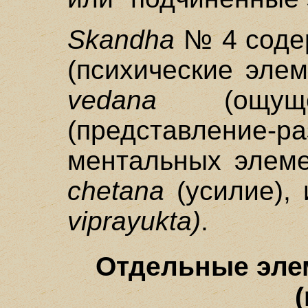
Skandha
№ 4 соде
(психические эле
vedana
(ощу
(представление-
ментальных элеме
chetana
(усилие),
viprayukta)
.
Отдельные эле
(