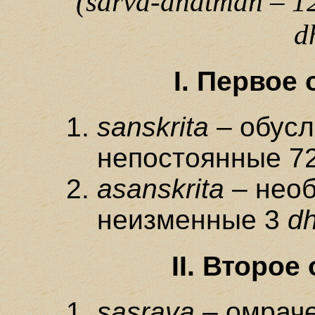
(sarva-anatman – 12
d
I. Первое
sanskrita
– обусл
непостоянные 7
asanskrita
– необ
неизменные 3
dh
II. Второ
sasrava
– омраче