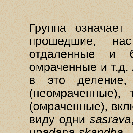
Группа означает 
прошедшие, на
отдаленные и б
омраченные и т.д.
в это деление
(неомраченные),
(омраченные), вкл
виду одни
sasrava
upadana-skandha
,