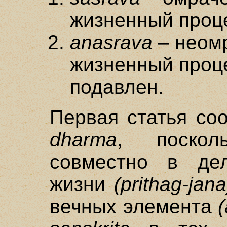
жизненный проце
anasrava
– неом
жизненный проц
подавлен.
Первая статья со
dharma
, поскол
совместно в де
жизни
(prithag-jana
вечных элемента
(