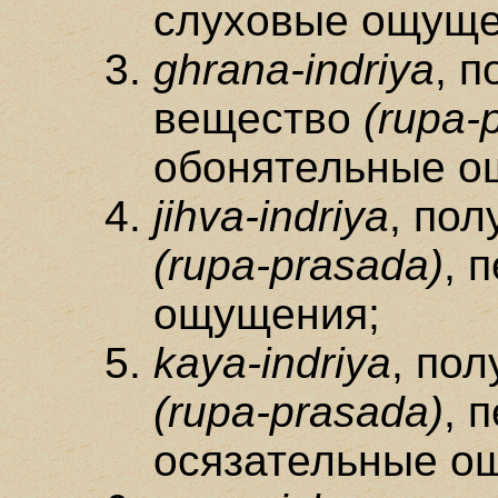
слуховые ощуще
ghrana-indriya
, 
вещество
(rupa-
обонятельные о
jihva-indriya
, по
(rupa-prasada)
, 
ощущения;
kaya-indriya
, по
(rupa-prasada)
, 
осязательные о