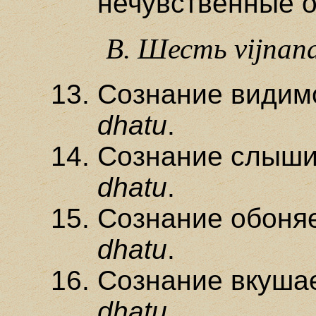
нечувственные о
В. Шесть
vijnan
Сознание видим
dhatu
.
Сознание слыши
dhatu
.
Сознание обоня
dhatu
.
Сознание вкуша
dhatu
.