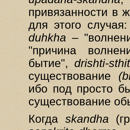
привязанности в 
для этого случая
duhkha
– "волнен
"причина волне
бытие",
drishti-sthit
существование
(b
ибо под просто б
существование об
Когда
skandha
(гр