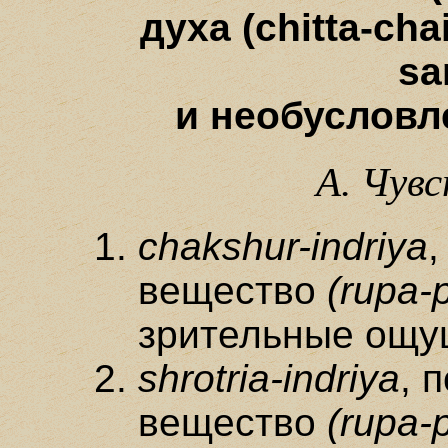
духа (chitta-chai
sa
и необусловле
А. Чув
chakshur-indriya
,
вещество
(rupa-
зрительные ощу
shrotria-indriya
, 
вещество
(rupa-