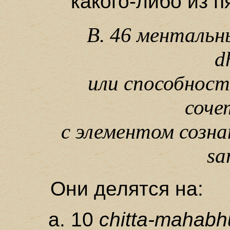
какого-либо из п
В. 46 ментальны
d
или способност
соче
с элементом сознан
sa
Они делятся на:
10
chitta-mahab