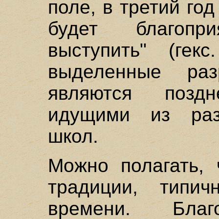
поле, в третий го
будет благопр
выступить" (гек
выделенные разр
являются поздн
идущими из раз
школ.
Можно полагать, 
традиции, типич
времени. Благ