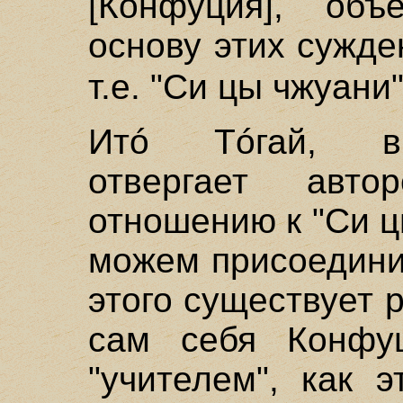
[Конфуция], объ
основу этих сужде
т.е. "Си цы чжуани
Итó Тóгай, в
отвергает авт
отношению к "Си ц
можем присоедини
этого существует р
сам себя Конфу
"учителем", как 