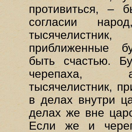
противиться, – б
согласии нар
тысячелистни
приближенные бу
быть счастью. Б
черепаха, а
тысячелистник, п
в делах внутри ц
делах же вне цар
Если же и череп