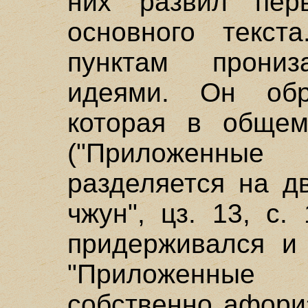
них развил пер
основного текст
пунктам прониз
идеями. Он обр
которая в общем
("Приложенн
разделяется на д
чжун", цз. 13, с.
придерживался и 
"Приложенные
собственно афори