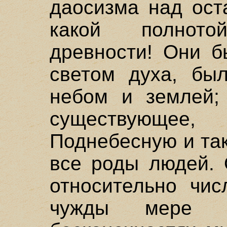
даосизма над ост
какой полнот
древности! Они б
светом духа, бы
небом и землей;
существующе
Поднебесную и та
все роды людей.
относительно чи
чужды мере 