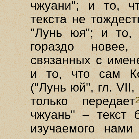
чжуани"; и то, ч
текста не тождес
"Лунь юя"; и то,
гораздо новее,
связанных с имен
и то, что сам К
("Лунь юй", гл. VII,
только передает
чжуань" – текст 
изучаемого нами