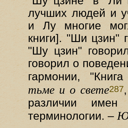
"Шу цзине" в "Ли 
лучших людей и у
и Лу многие мог
книги]. "Ши цзин"
"Шу цзин" говори
говорил о поведен
гармонии, "Книг
тьме и о свете
287
различии имен 
Ю
терминологии. –