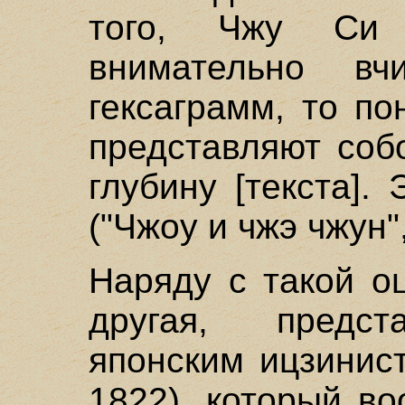
того, Чжу Си 
внимательно в
гексаграмм, то по
представляют соб
глубину [текста]. 
("Чжоу и чжэ чжун", 
Наряду с такой о
другая, предст
японским ицзинис
1822), который в