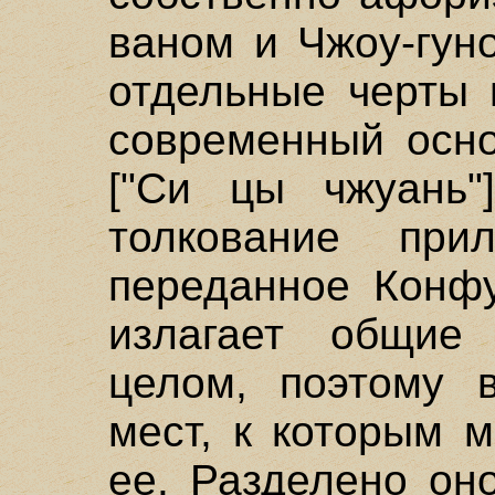
ваном и Чжоу-гун
отдельные черты 
современный осно
["Си цы чжуань"
толкование при
переданное Конфу
излагает общие
целом, поэтому 
мест, к которым 
ее. Разделено он