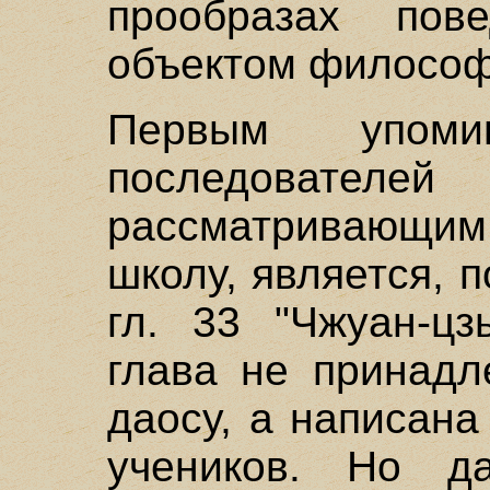
прообразах по
объектом философ
Первым упом
последователе
рассматривающим
школу, является, 
гл. 33 "Чжуан-цз
глава не принадл
даосу, а написана
учеников. Но д