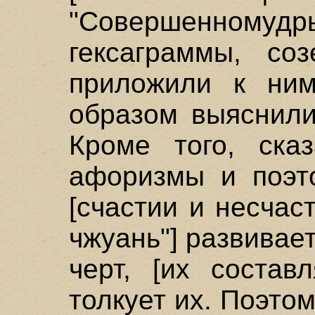
"Совершенномуд
гексаграммы, со
приложили к ни
образом выяснили
Кроме того, ска
афоризмы и поэт
[счастии и несчаст
чжуань"] развивае
черт, [их состав
толкует их. Поэто