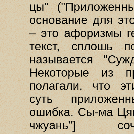
цы" ("Приложенн
основание для эт
– это афоризмы г
текст, сплошь п
называется "Суж
Некоторые из п
полагали, что э
суть приложен
ошибка. Сы-ма Цян
чжуань"] со