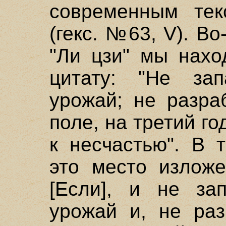
современным тек
(гекс. №63, V). Во
"Ли цзи" мы нах
цитату: "Не зап
урожай; не разра
поле, на третий го
к несчастью". В 
это место изложе
[Если], и не за
урожай и, не раз