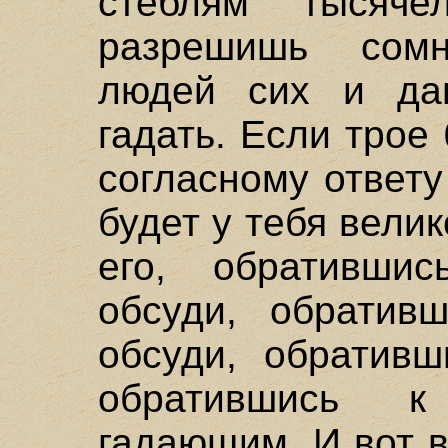
стеблям тысяч
разрешишь сом
людей сих и да
гадать. Если трое 
согласному ответу
будет у тебя вели
его, обративши
обсуди, обратив
обсуди, обративш
обратившись 
гадающим. И вот в