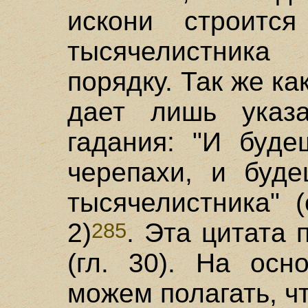
искони строитс
тысячелистник
порядку. Так же ка
дает лишь указ
гадания: "И буде
черепахи, и буде
тысячелистника" (
2)
. Эта цитата 
285
(гл. 30). На осн
можем полагать, ч