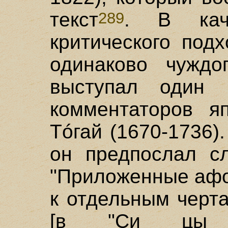
текст
. В каче
289
критического под
одинаково чуждо
выступал один 
комментаторов я
Тóгай (1670-1736)
он предпослал с
"Приложенные афо
к отдельным черт
[в "Си цы чж