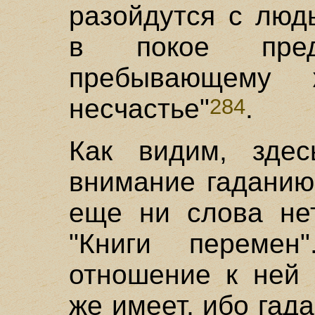
разойдутся с люд
в покое преду
пребывающему
несчастье"
.
284
Как видим, здес
внимание гаданию
еще ни слова нет
"Книги перемен
отношение к ней 
же имеет, ибо гад