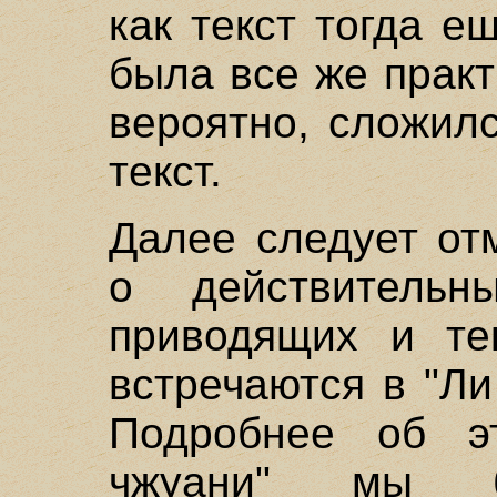
как текст тогда е
была все же практ
вероятно, сложил
текст.
Далее следует от
о действительн
приводящих и те
встречаются в "Ли
Подробнее об э
чжуани" мы б