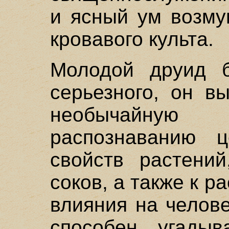
и ясный ум возму
кровавого культа.
Молодой друид б
серьезного, он в
необычайную
распознаванию 
свойств растений
соков, а также к р
влияния на челов
способен угады