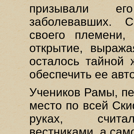
призывали ег
заболевавших. 
своего племени,
открытие, выража
осталось тайной 
обеспечить ее авто
Учеников Рамы, п
место по всей Ск
руках, счита
вестниками, а сам