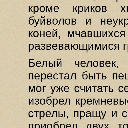
кроме криков х
буйволов и неукр
коней, мчавшихся
развевающимися г
Белый человек,
перестал быть пе
мог уже считать с
изобрел кремневы
стрелы, пращу и с
приобрел двух т