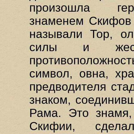
произошла ге
знаменем Скифов 
называли Тор, ол
силы и жест
противоположнос
символ, овна, хр
предводителя ста
знаком, соединив
Рама. Это знамя,
Скифии, сдела