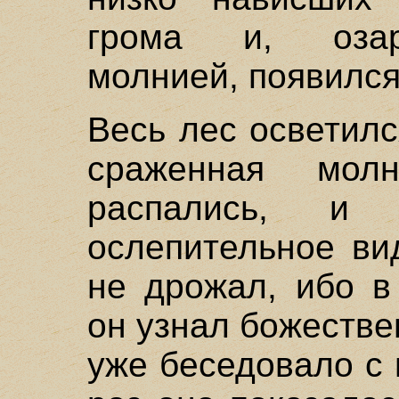
грома и, озар
молнией, появился
Весь лес осветилс
сраженная мол
распались, и
ослепительное ви
не дрожал, ибо в
он узнал божестве
уже беседовало с 