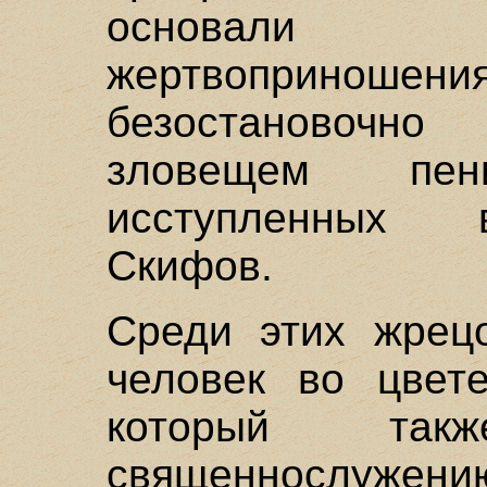
основали 
жертвоприноше
безостановочн
зловещем пе
исступленных 
Скифов.
Среди этих жрец
человек во цвет
который так
священнослужению