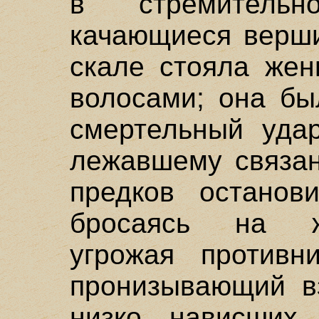
в стремитель
качающиеся верши
скале стояла же
волосами; она бы
смертельный удар
лежавшему связан
предков останов
бросаясь на ж
угрожая противн
пронизывающий вз
низко нависших 