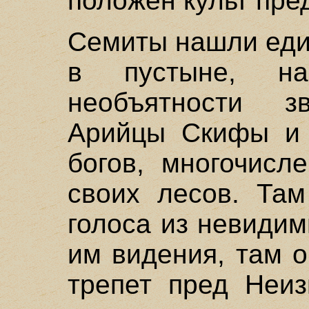
положен культ пре
Семиты нашли еди
в пустыне, н
необъятности зв
Арийцы Скифы и 
богов, многочисл
своих лесов. Там
голоса из невиди
им видения, там 
трепет пред Неиз