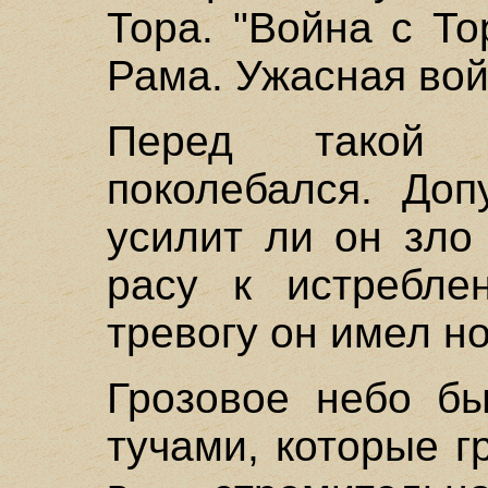
Тора. "Война с То
Рама. Ужасная во
Перед такой 
поколебался. Доп
усилит ли он зло
расу к истребле
тревогу он имел н
Грозовое небо б
тучами, которые г