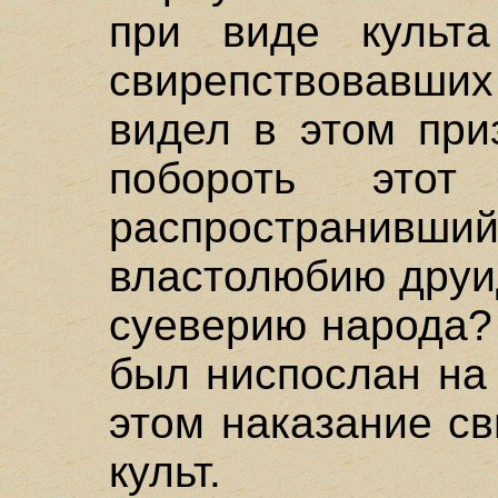
при виде культа
свирепствовавши
видел в этом при
побороть этот
распространи
властолюбию друи
суеверию народа?
был ниспослан на
этом наказание с
культ.