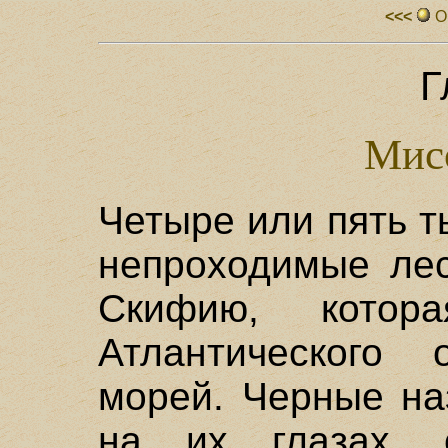
<<<
О
Г
Мис
Четыре или пять т
непроходимые ле
Скифию, котор
Атлантического
морей. Черные на
на их глазах, 