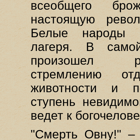
всеобщего бро
настоящую рево
Белые народы 
лагеря. В сам
произошел ра
стремлению от
животности и п
ступень невидимо
ведет к богочелове
"Смерть Овну!" –