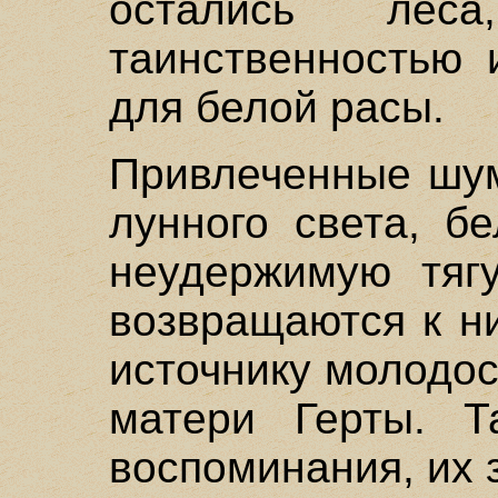
остались ле
таинственностью 
для белой расы.
Привлеченные шум
лунного света, б
неудержимую тяг
возвращаются к ни
источнику молодос
матери Герты. Т
воспоминания, их 