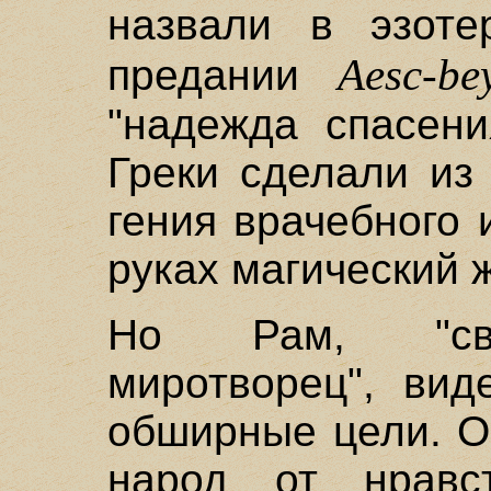
назвали в эзоте
Aesc-be
предании
"надежда спасени
Греки сделали из
гения врачебного 
руках магический 
Но Рам, "свы
миротворец", вид
обширные цели. О
народ от нравс