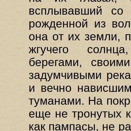
всплывавший со 
рожденной из вол
она от их земли,
жгучего солнц
берегами, своим
задумчивыми река
и вечно нависшим
туманами. На пок
еще не тронутых 
как пампасы, не р