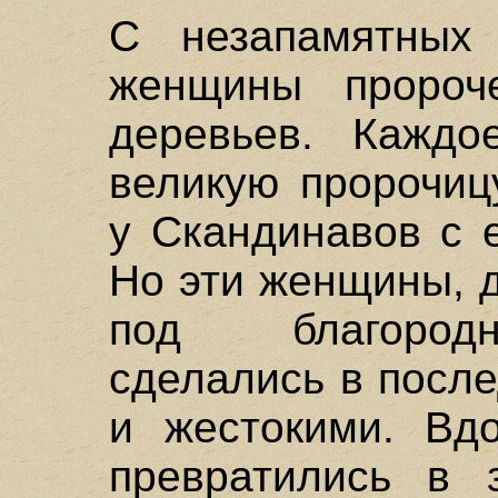
С незапамятных
женщины пророч
деревьев. Кажд
великую пророчиц
у Скандинавов с 
Но эти женщины, 
под благород
сделались в посл
и жестокими. Вд
превратились в 