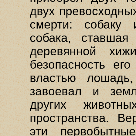
двух превосходны
смерти: собаку
собака, ставшая
деревянной хиж
безопасность его
властью лошадь
завоевал и зем
других животн
пространства. Ве
эти первобытны