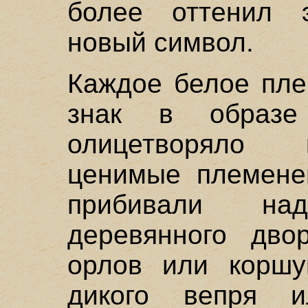
более оттенил э
новый символ.
Каждое белое пле
знак в образе 
олицетворяло 
ценимые племене
прибивали на
деревянного дво
орлов или коршу
дикого вепря и