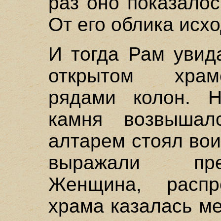
раз оно показало
От его облика исхо
И тогда Рам увид
открытом храм
рядами колон. Н
камня возвышал
алтарем стоял вои
выражали пре
Женщина, распр
храма казалась м