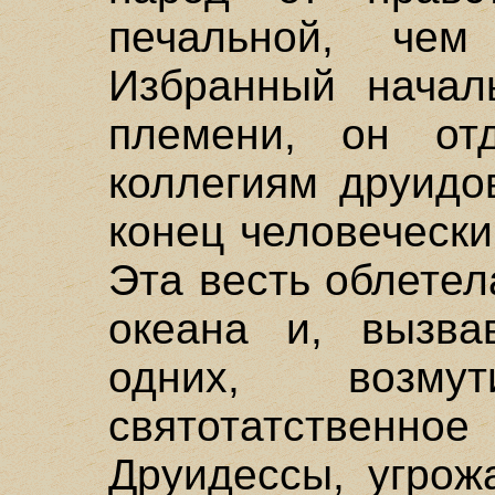
печальной, чем
Избранный начал
племени, он от
коллегиям друидо
конец человеческ
Эта весть облетел
океана и, вызва
одних, возму
святотатственн
Друидессы, угрож