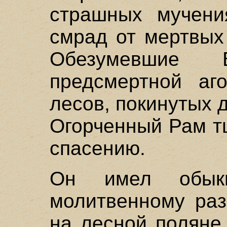
страшных мучени
смрад от мертвых
Обезумевшие
предсмертной аг
лесов, покинутых
Огорченный Рам т
спасению.
Он имел обыкн
молитвенному ра
на лесной поляне