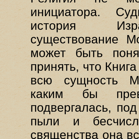
инициатора. Су
история Изр
существование М
может быть поня
принять, что Книг
всю сущность М
каким бы пре
подвергалась, по
пыли и бесчисл
священства она в