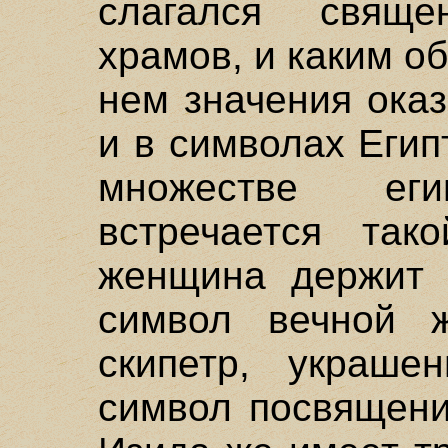
слагался свящ
храмов, и каким о
нем значения ока
и в символах Егип
множестве еги
встречается так
женщина держит 
символ вечной 
скипетр, украше
символ посвящени