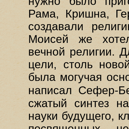
нужно было приг
Рама, Кришна, Ге
создавали религи
Моисей же хоте
вечной религии. 
цели, столь ново
была могучая осн
написал Сефер-
сжатый синтез на
науки будущего, к
посвященных, ц