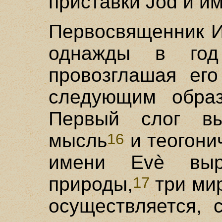
приставки Jod и и
Первосвященник И
однажды в год
провозглашая его
следующим образ
Первый слог вы
мысль
и теогонич
16
имени Evè выр
природы,
три мир
17
осуществляется, 