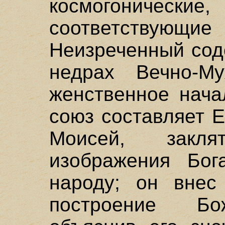
космогоническ
соответствую
Неизреченный сод
недрах Вечно-М
женственное нача
союз составляет Е
Моисей, закл
изображения Бог
народу; он внес
построение Бо