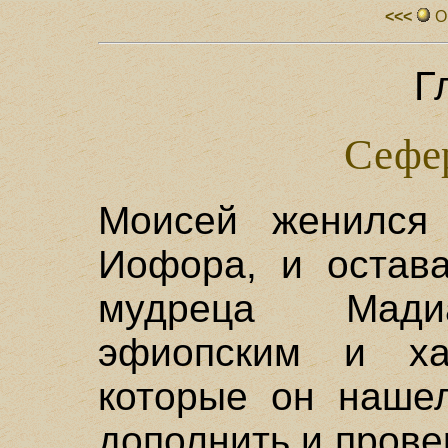
<<<
О
Гл
Сефе
Моисей женился
Иофopa, и остава
мудреца Мадиа
эфиопским и ха
которые он нашел
дополнить и провер