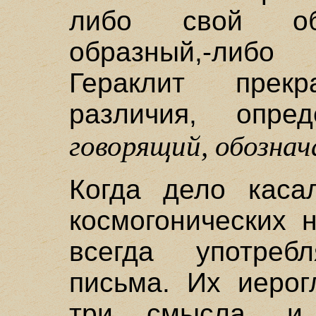
либо свой об
образный,-либ
Гераклит прек
различия, опр
говорящий, обозна
Когда дело каса
космогонических 
всегда употреб
письма. Их иеро
три смысла, и 