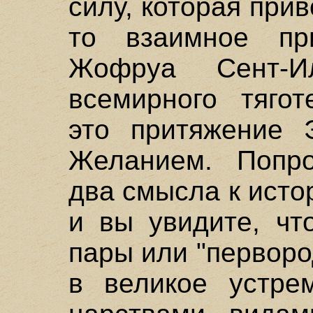
силу, которая при
то взаимное пр
Жофруа Сент-И
всемирного тягот
это притяжение 
Желанием. Попро
два смысла к исто
и вы увидите, чт
пары или "перворо
в великое устре