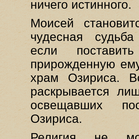
ничего истинного.
Моисей становит
чудесная судьба
если поставит
прирожденную ему
храм Озириса. В
раскрывается лиш
освещавших п
Озириса.
Религия не мо