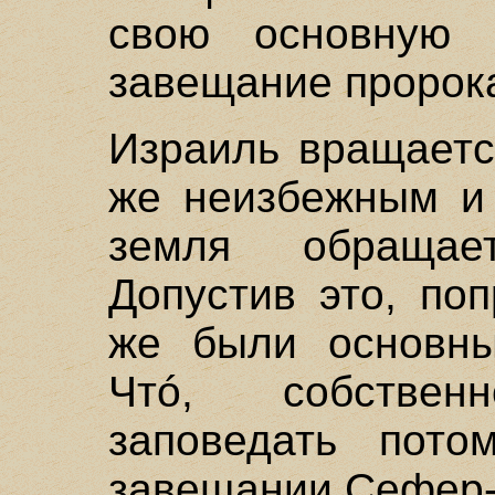
свою основную 
завещание пророк
Израиль вращаетс
же неизбежным и 
земля обращае
Допустив это, по
же были основны
Чтó, собстве
заповедать пото
завещании Сефер