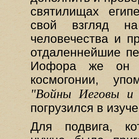
святилищах египе
свой взгляд н
человечества и п
отдаленнейшие пе
Иoфopa же он 
космогонии, уп
"Войны Иеговы и 
погрузился в изуче
Для подвига, к