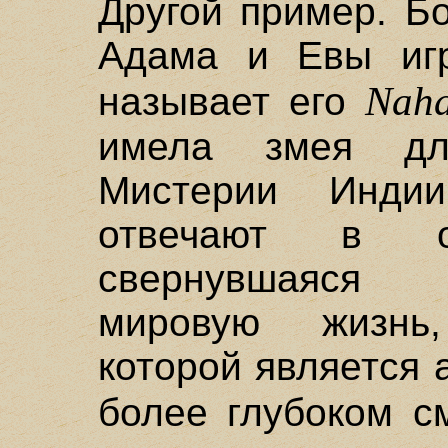
Другой пример. Б
Адама и Евы игр
Naha
называет его
имела змея дл
Мистерии Инди
отвечают в о
свернувшаяся 
мировую жизнь
которой является 
более глубоком 