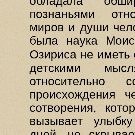
обладала обш
познаньями отн
миров и души чел
была наука Моис
Озириса не иметь
детскими мыс
относительно 
происхождения ч
сотворения, кото
вызывает улыбк
дней, не скрывае