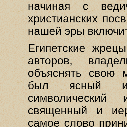
начиная с вед
христианских пос
нашей эры включи
Египетские жрецы
авторов, владе
объяснять свою 
был ясный и 
символический 
священный и иер
самое слово прин