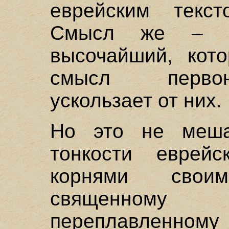
еврейским текст
Смысл же – и
высочайший, кот
смысл первон
ускользает от них.
Но это не меша
тонкости еврейс
корнями свои
священному
переплавленному