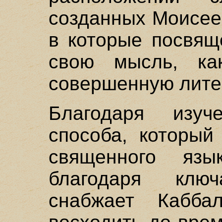
созданных Моисеем
в которые посвящ
свою мысль, ка
совершенную лите
Благодаря изуч
способа, который
священного язы
благодаря клю
снабжает Кабба