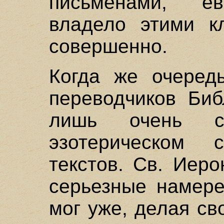
письменами, ев
владело этими к
совершенно.
Когда же очеред
переводчиков Биб
лишь очень с
эзотерическом 
текстов. Св. Иер
серьезные намере
мог уже, делая св