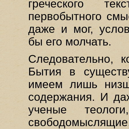
греческого тек
первобытного смы
даже и мог, усло
бы его молчать.
Следовательно, к
Бытия в существ
имеем лишь низш
содержания. И да
ученые теолог
свободомыслящи