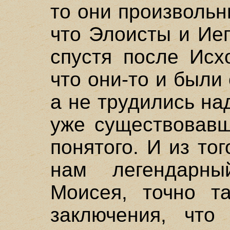
то они произвольн
что Элоисты и Ие
спустя после Исх
что они-то и были
а не трудились на
уже существовавш
понятого. И из то
нам легендарн
Моисея, точно т
заключения, что