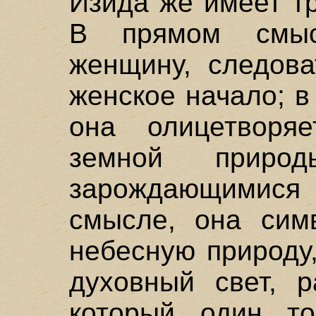
Изида же имеет т
В прямом смыс
женщину, следова
женское начало; 
она олицетворяе
земной прир
зарождающимис
смысле, она сим
небесную природу
духовный свет, р
который один то