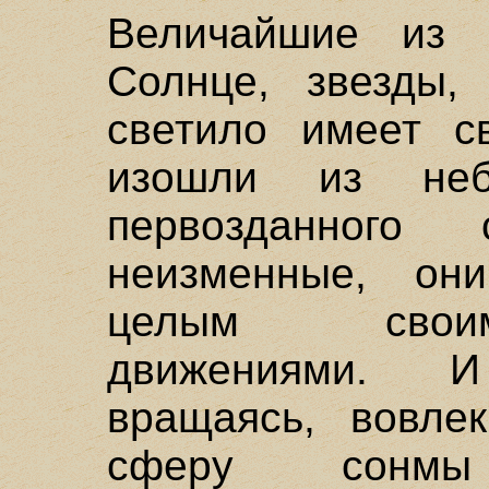
Величайшие из 
Солнце, звезды,
светило имеет с
изошли из не
первозданного 
неизменные, он
целым своим
движениями. 
вращаясь, вовле
сферу сонмы