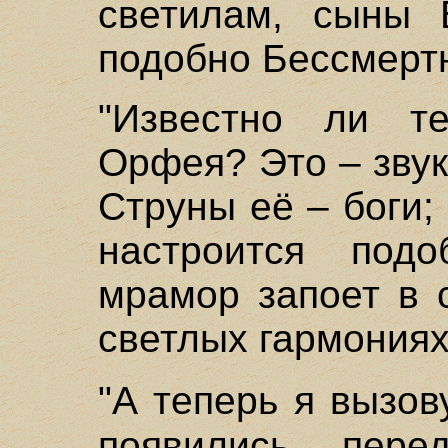
светилам, сыны 
подобно Бессмерт
"Известно ли т
Орфея? Это – зву
Струны её – боги;
настроится под
мрамор запоет в 
светлых гармониях
"А теперь я вызо
появились пер