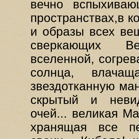
вечно вспыхиваю
пространствах,в к
и образы всех ве
сверкающих В
вселенной, согре
солнца, влач
звездотканную ман
скрытый и неви
очей... великая М
хранящая все п