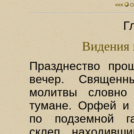
<<<
О
Г
Видения 
Празднество прош
вечер. Священ
молитвы словно
тумане. Орфей и 
по подземной г
склеп, находивши