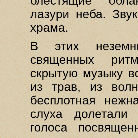
блестящие обла
лазури неба. Зву
храма.
В этих неземн
священных рит
скрытую музыку в
из трав, из вол
бесплотная нежн
слуха долетали 
голоса посвящен