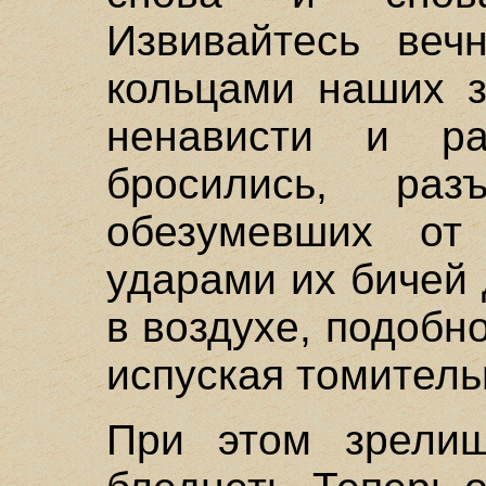
Извивайтесь веч
кольцами наших з
ненависти и р
бросились, ра
обезумевших о
ударами их бичей
в воздухе, подобн
испуская томитель
При этом зрели