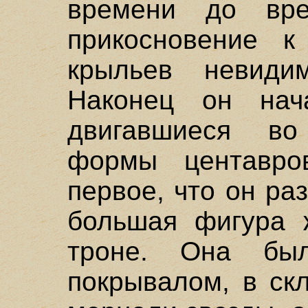
времени до вре
прикосновение к
крыльев невиди
Наконец он нач
двигавшиеся в
формы центавро
первое, что он ра
большая фигура 
троне. Она бы
покрывалом, в ск