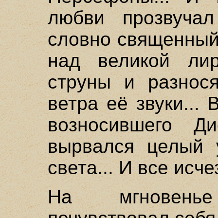
любви прозвуча
словно священный
над великой ли
струны и разнос
ветра её звуки... 
возносившего Д
вырвался целый у
света... И все исче
На мгновень