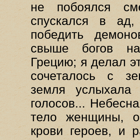
не побоялся сме
спускался в ад,
победить демоно
свыше богов н
Грецию; я делал э
сочеталось с зе
земля услыхала 
голосов... Небесн
тело женщины, о
крови героев, и 