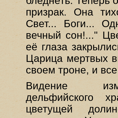
бледнеть. Теперь 
призрак. Она тих
Свет... Боги... О
вечный сон!..." Ц
её глаза закрылис
Царица мертвых в
своем троне, и все
Видение изм
дельфийского х
цветущей дол