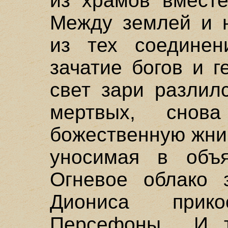
из храмов вмест
Между землей и н
из тех соединен
зачатие богов и г
свет зари разлил
мертвых, снов
божественную жниц
уносимая в объя
Огневое облако 
Диониса прик
Персефоны... И 