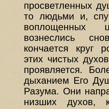
просветленных ду
то людьми и, спу
воплощенных ц
вознеслись сн
кончается круг р
этих чистых духов
проявляется. Бол
дыханием Его Душ
Разума. Они напр
низших духов, 