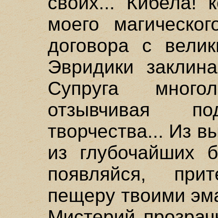
своих... Кибела!
моего магическог
договора с вели
Эвридики заклина
Супруга много
отзывчивая п
творчества... Из 
из глубочайших б
появляйся, при
пещеру твоими эм
Мистерий прозрач