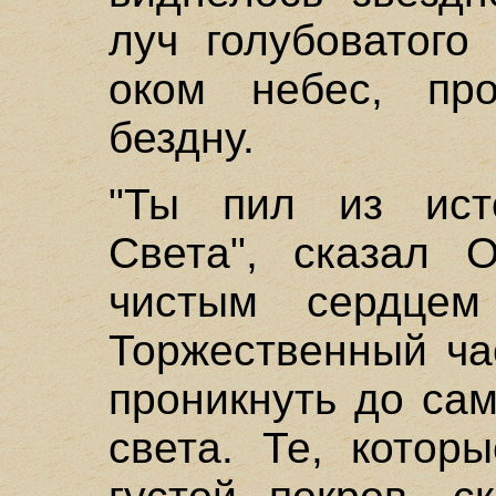
луч голубоватого
оком небес, пр
бездну.
"Ты пил из исто
Света", сказал 
чистым сердцем
Торжественный ча
проникнуть до са
света. Те, котор