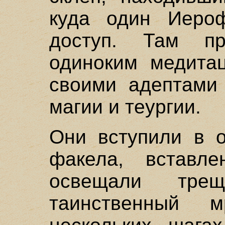
куда один Иеро
доступ. Там п
одиноким медита
своими адептами
магии и теургии.
Они вступили в 
факела, вставл
освещали тр
таинственный