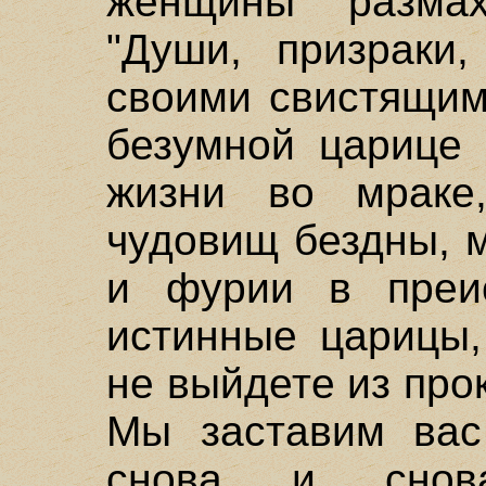
женщины размах
"Души, призраки,
своими свистящим
безумной царице
жизни во мраке
чудовищ бездны, 
и фурии в преи
истинные царицы,
не выйдете из про
Мы заставим вас
снова и снов