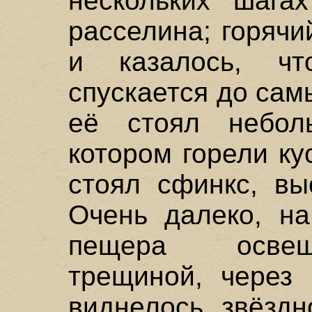
нескольких шага
расселина; горячи
и казалось, чт
спускается до сам
её стоял небол
котором горели ку
стоял сфинкс, вы
Очень далеко, на
пещера освещ
трещиной, через 
виднелось звёздн