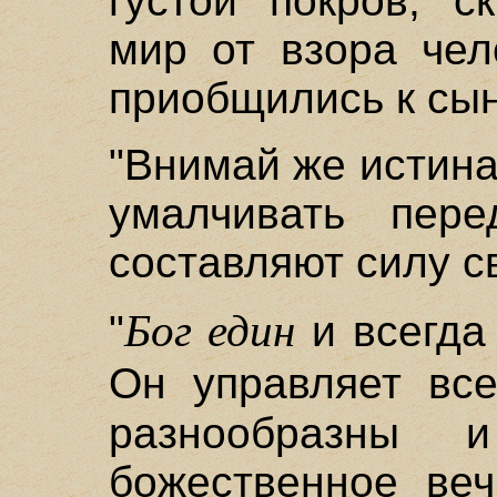
густой покров, 
мир от взора чел
приобщились к сы
"Внимай же истин
умалчивать пер
составляют силу с
Бог един
"
и всегда
Он управляет вс
разнообразны 
божественное веч