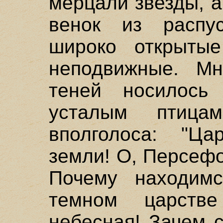
мерцали звезды, а
венок из распу
широко открытые
неподвижные. Мн
теней носилось
усталым птиц
вполголоса: "Ц
земли! О, Персефо
Почему находим
темном царст
небесная! Зачем 