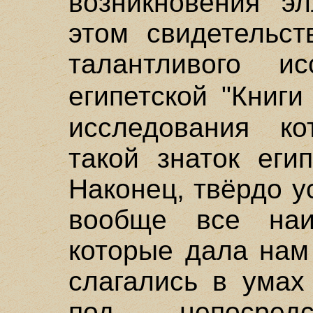
возникновения эл
этом свидетельст
талантливого ис
египетской "Книг
исследования ко
такой знаток еги
Наконец, твёрдо у
вообще все наи
которые дала нам
слагались в умах
под непосред