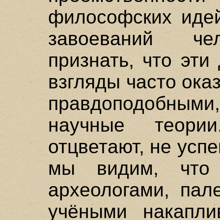
философских идей
завоеваний чел
признать, что эт
взгляды часто ока
правдоподобными
научные теори
отцветают, не усп
мы видим, что
археологами, пал
учёными накапли