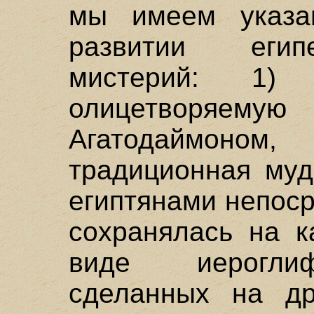
мы имеем указа
развитии егип
мистерий: 1)
олицетворяемую
Агатодаймон
традиционная муд
египтянами непоср
сохранялась на к
виде иероглиф
сделанных на д