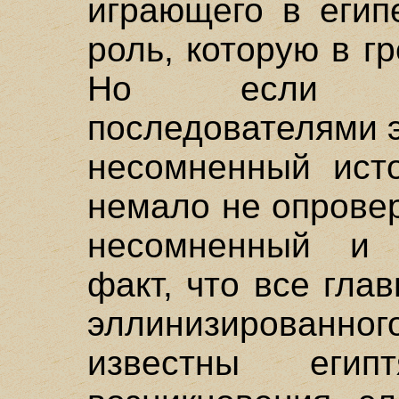
играющего в егип
роль, которую в г
Но если о
последователями э
несомненный исто
немало не опровер
несомненный и 
факт, что все гла
эллинизированн
известны еги