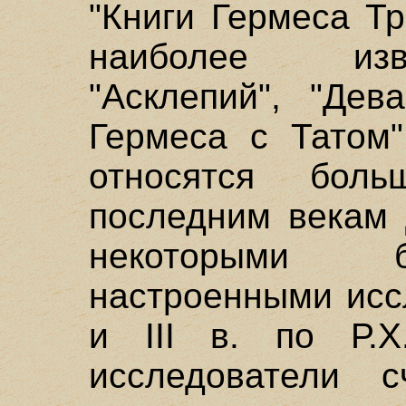
"Книги Гермеса Тр
наиболее изв
"Асклепий", "Дев
Гермеса с Татом"
относятся бол
последним векам 
некоторыми б
настроенными исс
и III в. по Р.
исследователи с