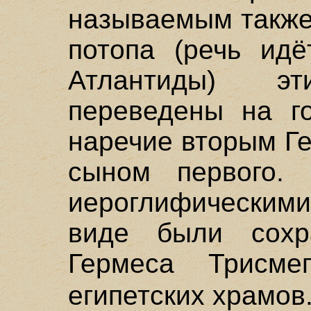
называемым также
потопа (речь идё
Атлантиды) э
переведены на го
наречие вторым Г
сыном первого.
иероглифическими
виде были сохр
Гермеса Трисме
египетских храмов