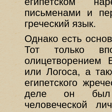
египетском нар
письменами и пе
греческий язык.
Однако есть основ
Тот только впо
олицетворением Б
или Логоса, а та
египетского жреч
деле он был 
человеческой ли