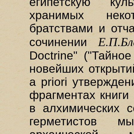
египетскую кул
хранимых неко
братствами и отч
Е.П.Б
сочинении
Doctrine" ("Тайно
новейших открыти
a priori утвержден
фрагментах книги
в алхимических с
герметистов м