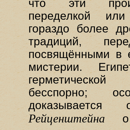
что эти прои
переделкой или
гораздо более др
традиций, пере
посвящёнными в е
мистерии. Египе
герметической
бесспорно; ос
доказывается
Рейценштейна
о 