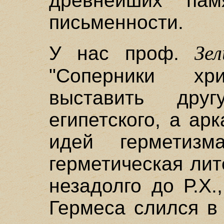
древнейших памя
письменности.
Зел
У нас проф.
"Соперники хри
выставить др
египетского, а ар
идей герметиз
герметическая ли
незадолго до Р.Х.
Гермеса слился в 