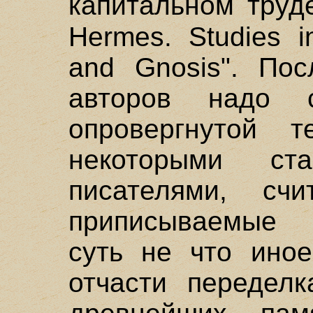
капитальном тру
Hermes. Studies i
and Gnosis". Пос
авторов надо с
опровергнутой т
некоторыми ст
писателями, счи
приписываемые Г
суть не что иное
отчасти переделк