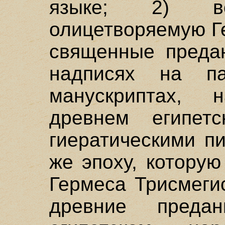
языке; 2) в
олицетворяемую Г
священные предан
надписях на п
манускриптах,
древнем египет
гиератическими п
же эпоху, которую
Гермеса Трисмеги
древние преда