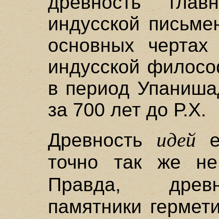
древность глав
индусской письмен
основных чертах
индусской филосо
в период Упанишад
за 700 лет до Р.Х.
идей
Древность
ег
точно так же не
Правда, др
памятники гермет