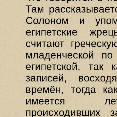
Там рассказывает
Солоном и упом
египетские жре
считают греческу
младенческой по
египетской, так 
записей, восхо
времён, тогда ка
имеется лет
происходивших 