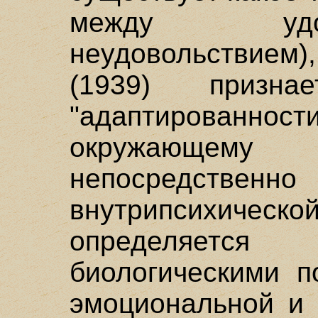
между удо
неудовольствием),
(1939) призна
"адаптированнос
окружающему
непосредст
внутрипсихиче
определяется
биологическими п
эмоциональной и 