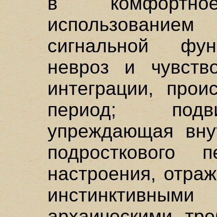
в комфортн
использовани
сигнальной фун
невроз и чувств
интеграции, прои
период; подв
упреждающая внут
подросткового п
настроения, отра
инстинктивны
архаическими тре