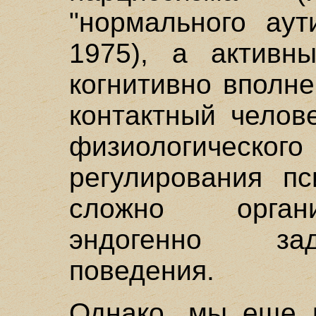
"нормального аут
1975), а активн
когнитивно вполн
контактный челов
физиологичес
регулирования пс
сложно орган
эндогенно за
поведения.
Однако, мы еще 