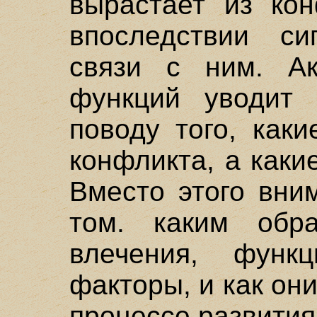
вырастает из кон
впоследствии с
связи с ним. Ак
функций уводит 
поводу того, как
конфликта, а каки
Вместо этого вни
том. каким обра
влечения, фун
факторы, и как они
процессе развития