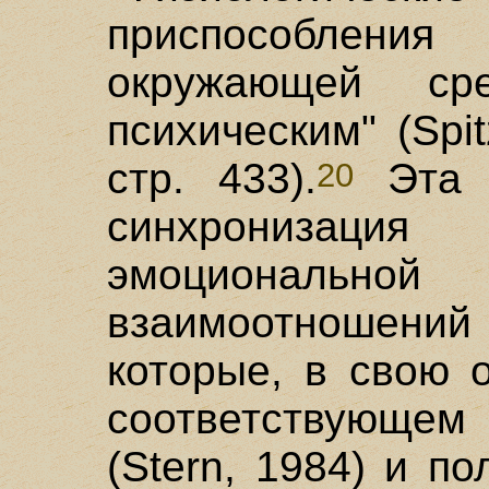
приспособлени
окружающей ср
психическим" (Spit
стр. 433).
Эта р
20
синхронизац
эмоциональ
взаимоотношени
которые, в свою 
соответствующе
(Stern, 1984) и п