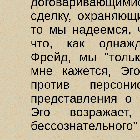
договаривающи
сделку, охраняющ
то мы надеемся, 
что, как однаж
Фрейд, мы "тольк
мне кажется, Эг
против персон
представления о 
Эго возражает
бессознательного" (