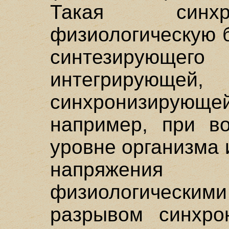
Такая синхр
физиологическую 
синтезирующег
интегрирующе
синхронизирующей
например, при во
уровне организма 
напряжени
физиологичес
разрывом синхро