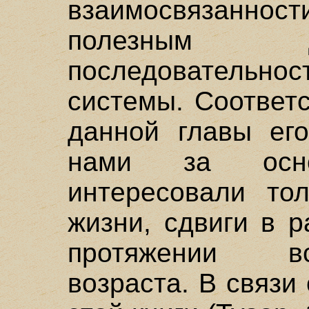
взаимосвязанно
полезным 
последовательност
системы. Соответ
данной главы ег
нами за осно
интересовали то
жизни, сдвиги в 
протяжении вс
возраста. В связи