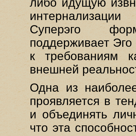
либо идущую извн
интернализаци
Суперэго фо
поддерживает Эго
к требованиям к
внешней реальнос
Одна из наиболе
проявляется в те
и объединять лич
что эта способнос