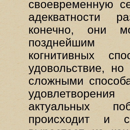
своевременную се
адекватности р
конечно, они м
позднейшим к
когнитивных спо
удовольствие, но
сложными способа
удовлетворения
актуальных по
происходит и 