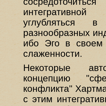
сосредоточит
интегративно
углубляться в
разнообразных ин
ибо Эго в своем 
слаженности.
Некоторые авт
концепцию "сф
конфликта" Хартм
с этим интеграти