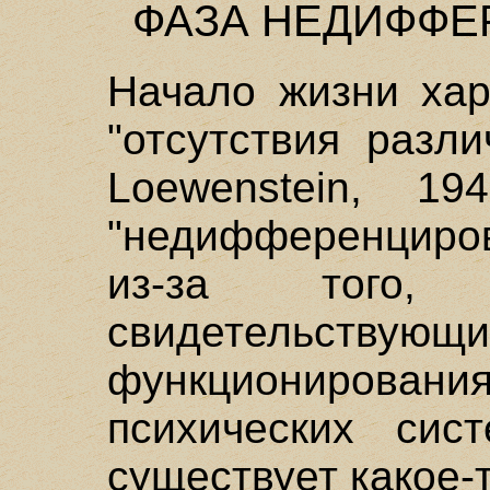
ФАЗА НЕДИФФ
Начало жизни хар
"отсутствия разл
Loewenstein, 1
"недифференцирова
из-за того, 
свидетельству
функциониров
психических сис
существует какое-