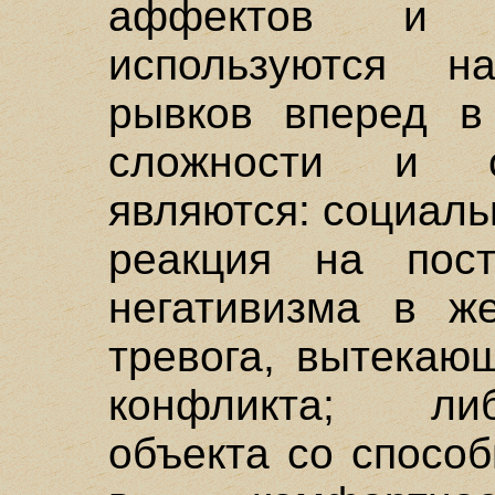
аффектов и м
используются н
рывков вперед в 
сложности и с
являются: социаль
реакция на пост
негативизма в ж
тревога, вытекаю
конфликта; ли
объекта со спосо