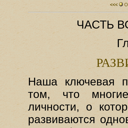
<<<
О
ЧАСТЬ В
Г
РАЗВ
Наша ключевая п
том, что многи
личности, о кото
развиваются одно