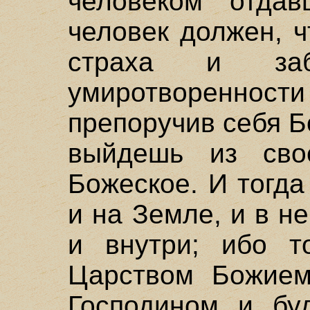
человеком отдав
человек должен, ч
страха и заб
умиротворенност
препоручив себя Бо
выйдешь из св
Божеское. И тогд
и на Земле, и в не
и внутри; ибо т
Царством Божием
Господином и буд