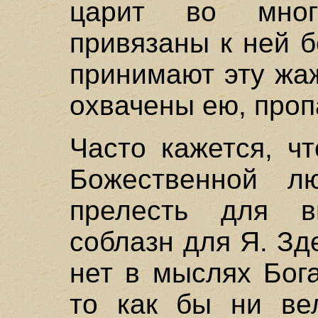
царит во мног
привязаны к ней б
принимают эту жаж
охвачены ею, проп
Часто кажется, ч
Божественной л
прелесть для в
соблазн для Я. Зд
нет в мыслях Бога
то как бы ни ве