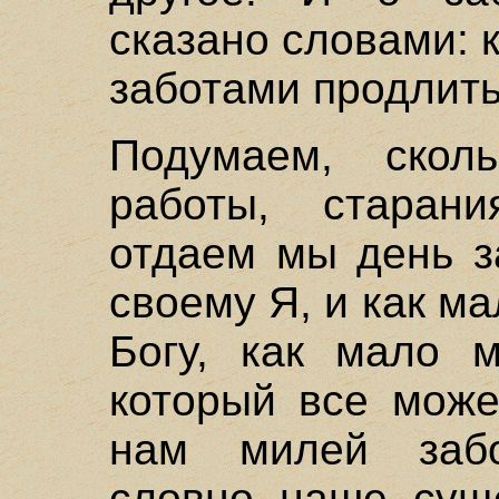
сказано словами: 
заботами продлить
Подумаем, скол
работы, старан
отдаем мы день з
своему Я, и как ма
Богу, как мало 
который все може
нам милей забо
словно наше суще