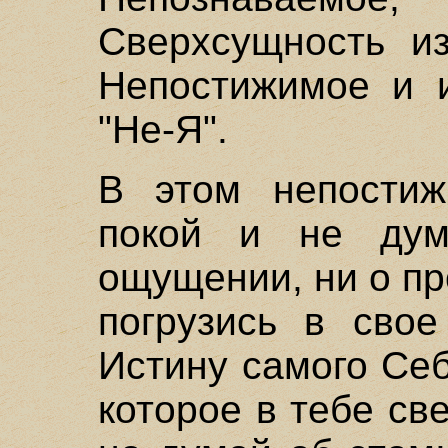
Сверхсущность из
Непостижимое и и
"Не-Я".
В этом непости
покой и не ду
ощущении, ни о п
погрузись в свое
Истину самого Себ
которое в тебе св