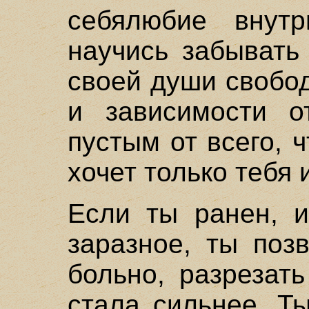
себялюбие внутр
научись забывать
своей души свобо
и зависимости о
пустым от всего, ч
хочет только тебя и
Если ты ранен, и
заразное, ты поз
больно, разрезат
стала сильнее. Т