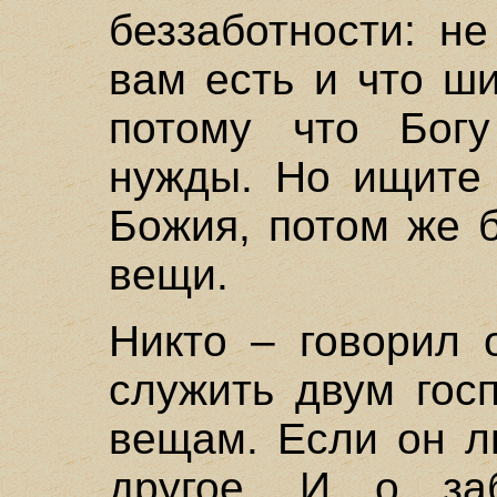
беззаботности: не
вам есть и что ши
потому что Бог
нужды. Но ищите 
Божия, потом же 
вещи.
Никто – говорил 
служить двум гос
вещам. Если он л
другое. И о за