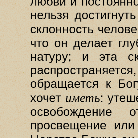
любви и постоянно
нельзя достигнуть
склонность челове
что он делает глу
натуру; и эта с
распространяе
обращается к Бог
иметь
хочет
: утеш
освобождение 
просвещение или