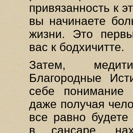
привязанность к э
вы начинаете бол
жизни. Это перв
вас к бодхичитте.
Затем, меди
Благородные Ист
себе понимание 
даже получая чел
все равно будете
в сансаре, на