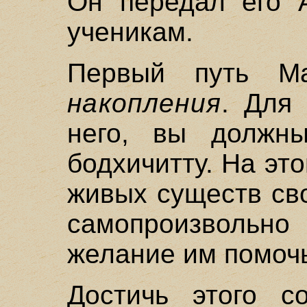
Он передал его А
ученикам.
Первый путь 
накопления
. Для 
него, вы должны
бодхичитту. На эт
живых существ св
самопроизвольн
желание им помоч
Достичь этого со