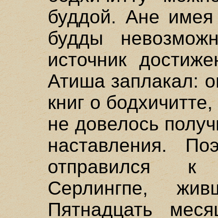
буддой. Ане имея
будды невозможн
источник достиже
Атиша заплакал: о
книг о бодхичитте,
не довелось полу
наставления. По
отправился к
Серлингпе, жи
Пятнадцать мес