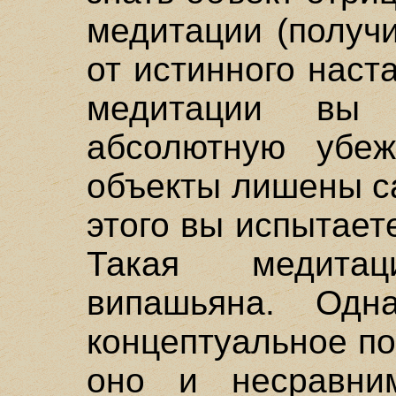
медитации (получ
от истинного наста
медитации вы
абсолютную убеж
объекты лишены с
этого вы испытает
Такая медита
випашьяна. Одн
концептуальное по
оно и несравни