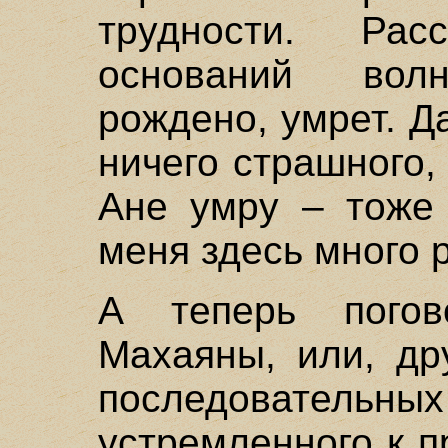
трудности. Рас
оснований вол
рождено, умрет. Д
ничего страшного, 
Ане умру – тоже 
меня здесь много р
А теперь пого
Махаяны, или, др
последовательных
устремленного к 