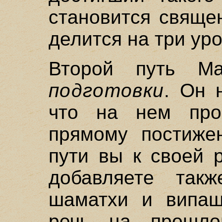
становится свяще
делится на три уро
Второй путь 
подготовки
. Он 
что на нем прои
прямому постиже
пути вы к своей 
добавляете так
шаматхи и випаш
речь на прошло