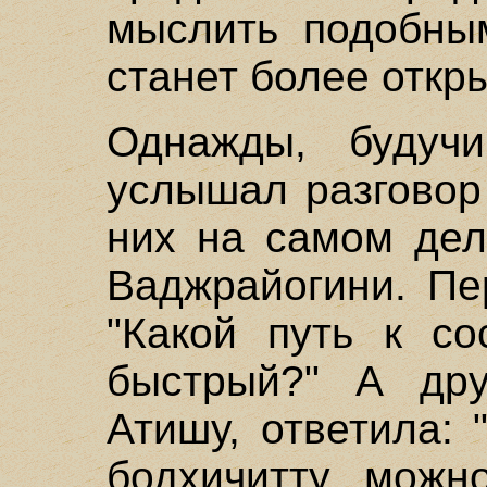
мыслить подобны
станет более откр
Однажды, будуч
услышал разговор
них на самом дел
Ваджрайогини. Пе
"Какой путь к с
быстрый?" А дру
Атишу, ответила: 
бодхичитту можн