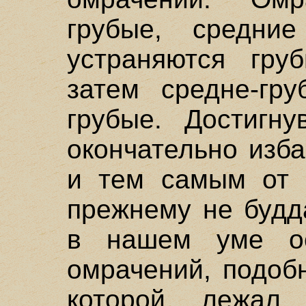
грубые, средни
устраняются груб
затем средне-гру
грубые. Достигн
окончательно изб
и тем самым от 
прежнему не будд
в нашем уме ос
омрачений, подобн
которой лежал