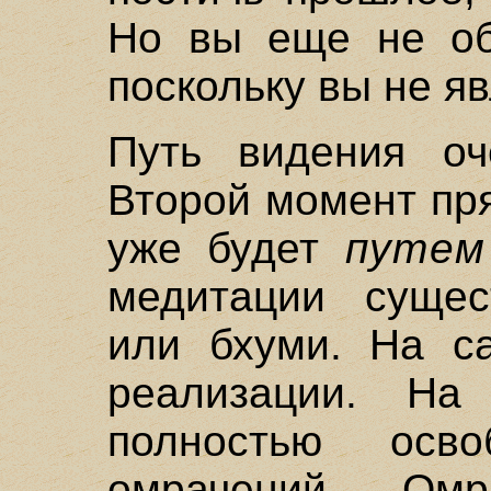
Но вы еще не об
поскольку вы не я
Путь видения оч
Второй момент пр
уже будет
путем
медитации сущес
или бхуми. На с
реализации. На
полностью осв
омрачений. Ом