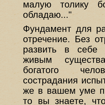
малую толику бо
обладаю..."
Фундамент для ра
отречение. Без о
развить в себе 
живым существ
богатого чел
сострадания испыт
же в вашем уме п
то вы знаете, чт