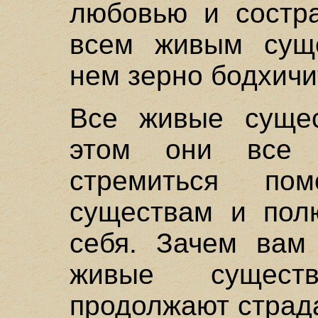
любовью и состра
всем живым суще
нем зерно бодхичи
Все живые сущес
этом они все
стремиться по
существам и пол
себя. Зачем вам 
живые сущест
продолжают страд