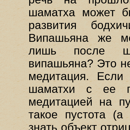
шаматха может бы
развития бодхи
Випашьяна же мо
лишь после ш
випашьяна? Это н
медитация. Если
шаматхи с ее п
медитацией на пу
такое пустота (а
знать объект отри