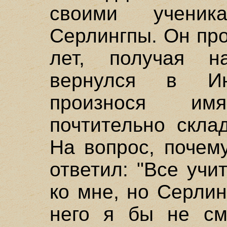
своими учени
Серлингпы. Он пр
лет, получая н
вернулся в И
произнося им
почтительно скла
На вопрос, почем
ответил: "Все уч
ко мне, но Серлин
него я бы не см