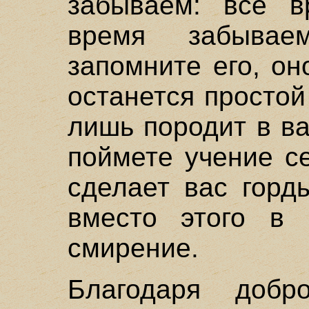
забываем: все 
время забыва
запомните его, он
останется просто
лишь породит в в
поймете учение с
сделает вас горд
вместо этого в 
смирение.
Благодаря добр