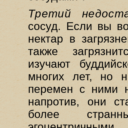
Третий недост
сосуд. Если вы в
нектар в загрязн
также загрязни
изучают буддийс
многих лет, но н
перемен с ними н
напротив, они ст
более стран
эгоцентричными