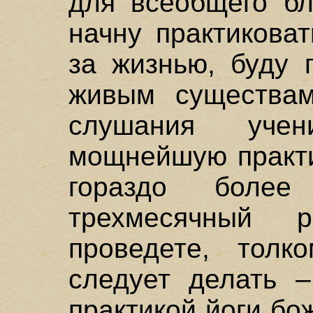
для всеобщего бл
начну практикова
за жизнью, буду 
живым существам
слушания уче
мощнейшую практи
гораздо более
трехмесячный 
проведете, толк
следует делать –
практикой йоги бо