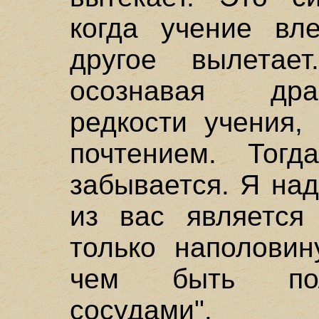
когда учение вл
другое вылетае
осознавая дра
редкости учения,
почтением. Тог
забывается. Я на
из вас является
только наполовин
чем быть пол
сосудами".