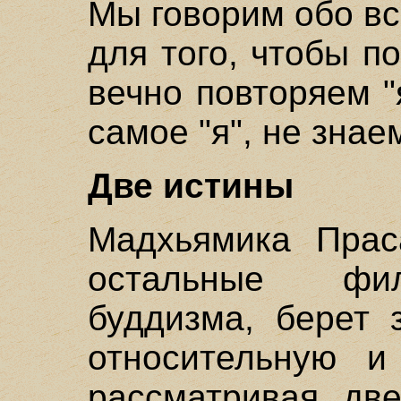
Мы говорим обо в
для того, чтобы п
вечно повторяем "я
самое "я", не знае
Две истины
Мадхьямика Праса
остальные фи
буддизма, берет 
относительную и
рассматривая две