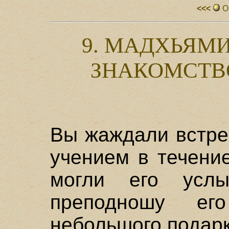
<<<
О
9. МАДХЬЯМ
ЗНАКОМСТВ
Вы жаждали встре
учением в течени
могли его усл
преподношу е
небольшого подарк