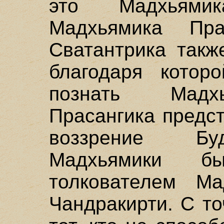
это Мадхьями
Мадхьямика Пра
Сватантрика такж
благодаря котор
познать Мадхь
Прасангика предс
воззрение Бу
Мадхьямики б
толкователем Ма
Чандракирти. С то