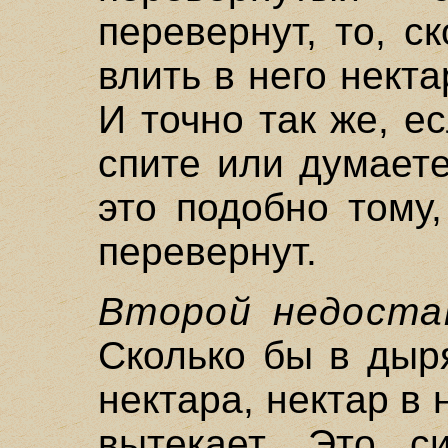
перевернут, то, с
влить в него некта
И точно так же, е
спите или думает
это подобно тому
перевернут.
Второй недоста
Сколько бы в дыр
нектара, нектар в
вытекает. Это си