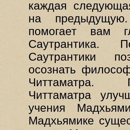
каждая следующая
на предыдущую
помогает вам г
Саутрантика. П
Саутрантики п
осознать философ
Читтаматра. 
Читтаматра улуч
учения Мадхьям
Мадхьямике сущес