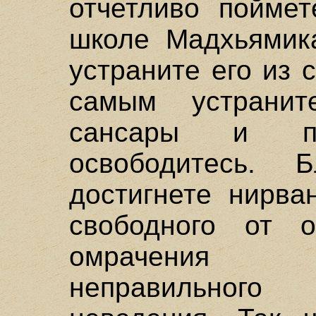
отчетливо поймет
школе Мадхьямика
устраните его из 
самым устранит
сансары и п
освободитесь. 
достигнете нирва
свободного от 
омрачения в
неправильног