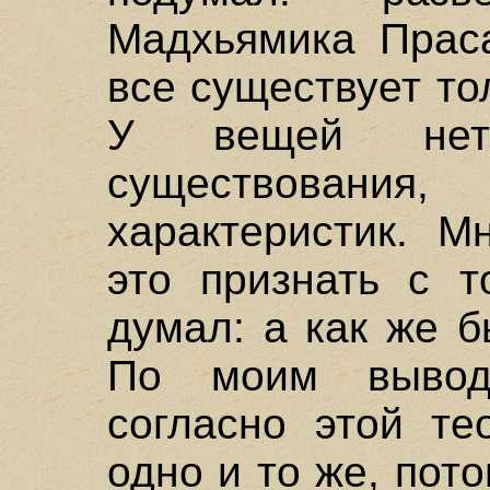
Мадхьямика Праса
все существует то
У вещей нет 
существовани
характеристик. М
это признать с т
думал: а как же 
По моим вывода
согласно этой те
одно и то же, пото