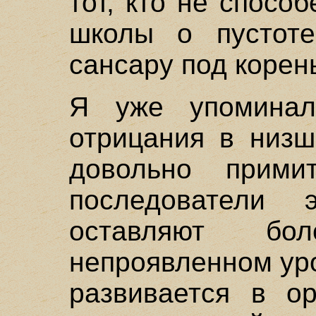
тот, кто не спосо
школы о пустоте
сансару под корен
Я уже упоминал
отрицания в низ
довольно примит
последователи
оставляют бо
непроявленном уро
развивается в о