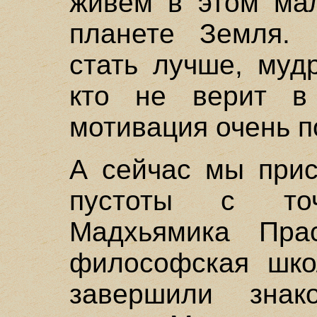
живем в этом мал
планете Земля. 
стать лучше, муд
кто не верит в
мотивация очень п
А сейчас мы прис
пустоты с то
Мадхьямика Пра
философская шко
завершили знак