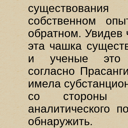
существовани
собственном оп
обратном. Увидев 
эта чашка сущест
и ученые это 
согласно Прасанг
имела субстанцио
со стороны 
аналитического п
обнаружить.