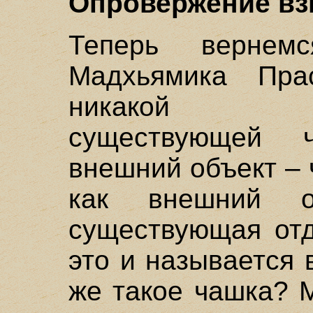
Опровержение вз
Теперь верне
Мадхьямика Прас
никакой су
существующей 
внешний объект – 
как внешний о
существующая отд
это и называется
же такое чашка? 