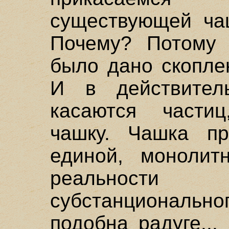
существующей чаш
Почему? Потому 
было дано скопле
И в действител
касаются части
чашку. Чашка пр
единой, монолит
реальност
субстанционально
подобна радуге...