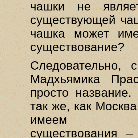
чашки не являет
существующей чаш
чашка может име
существование?
Следовательно, 
Мадхьямика Прас
просто название.
так же, как Москв
имеем субс
существования – 