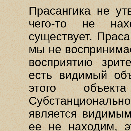
Прасангика не ут
чего-то не на
существует. Праса
мы не воспринима
восприятию зрит
есть видимый объ
этого объект
Субстанциональн
является видимым
ее не находим, э