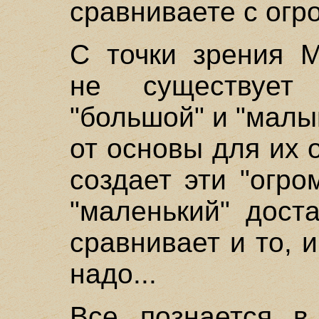
сравниваете с огр
С точки зрения М
не существует
"большой" и "малы
от основы для их 
создает эти "огр
"маленький" дост
сравнивает и то, и
надо...
Все познается в