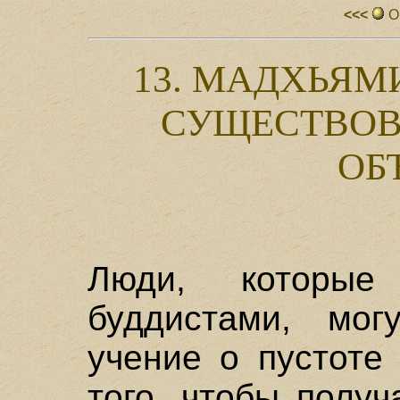
<<<
О
13. МАДХЬЯМ
СУЩЕСТВОВ
ОБ
Люди, которы
буддистами, мог
учение о пустоте
того, чтобы получ