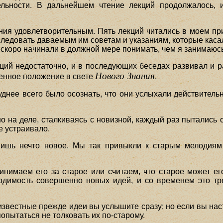
ельности. В дальнейшем чтение лекций продолжалось, 
ния удовлетворительным. Пять лекций читались в моем при
 следовать даваемым им советам и указаниям, которые ка
скоро начинали в должной мере понимать, чем я занимаюс
екций недостаточно, и в последующих беседах развивал и
Нового Знания
венное положение в свете
.
нее всего было осознать, что они услыхали действительно
но на деле, сталкиваясь с новизной, каждый раз пытались
е устраивало.
ышишь нечто новое. Мы так привыкли к старым мелодиям
нимаем его за старое или считаем, что старое может ег
ходимость совершенно новых идей, и со временем это тр
еизвестные прежде идеи вы услышите сразу; но если вы нас
 попытаться не толковать их по-старому.