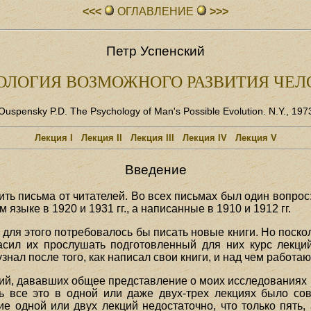
<<<
ОГЛАВЛЕHИЕ
>>>
Петр Успенский
ОЛОГИЯ ВОЗМОЖНОГО РАЗВИТИЯ ЧЕЛ
Ouspensky P.D. The Psychology of Man's Possible Evolution. N.Y., 197
Лекция I
Лекция II
Лекция III
Лекция IV
Лекция V
Введение
ить письма от читателей. Во всех письмах был один вопрос:
языке в 1920 и 1931 гг., а написанные в 1910 и 1912 гг.
для этого потребовалось бы писать новые книги. Но поско
ласил их прослушать подготовленный для них курс лекци
знал после того, как написал свои книги, и над чем работа
ций, дававших общее представление о моих исследованиях 
ь все это в одной или даже двух-трех лекциях было со
е одной или двух лекций недостаточно, что только пять,