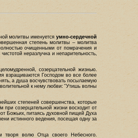
вной молитвы именуется
умно-сердечной
 совершенная степень молитвы – молитва
полностью очищенными от помрачения и
с чистотой неразлучна и непарительность,
целомудренной, созерцательной жизнью.
рия взращиваются Господом во все более
инять, а душа восчувствовать посылаемую
говолительной к нему любви: "Утишь волны
нейших степеней совершенства, которые
м при созерцательной жизни восходит от
рот Божьих, питаясь духовной пищей Духа
пени истинного ведения, посещая одну за
ем творя волю Отца своего Небесного.