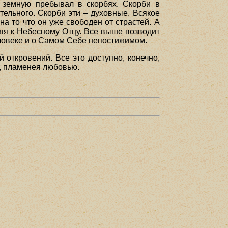
ь земную пребывал в скорбях. Скорби в
ятельного. Скорби эти – духовные. Всякое
а то что он уже свободен от страстей. А
няя к Небесному Отцу. Все выше возводит
еловеке и о Самом Себе непостижимом.
 откровений. Все это доступно, конечно,
т, пламенея любовью.