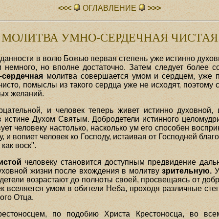
<<<
ОГЛАВЛЕHИЕ
>>>
МОЛИТВА УМНО-СЕРДЕЧНАЯ ЧИСТАЯ
еданности в волю Божью первая степень уже истинно духо
 и немного, но вполне достаточно. Затем следует более
-сердечная
молитва совершается умом и сердцем, уже 
исто, помыслы из такого сердца уже не исходят, поэтому 
ных желаний.
рцательной, и человек теперь живет истинно духовной, 
в истине Духом Святым. Добродетели истинного целомуд
вует человеку настолько, насколько ум его способен воспр
ку, и вопиет человек ко Господу, истаивая от Господней бла
как воск".
истой
человеку становится доступным предвидение даль
уховной жизни после вхождения в молитву
зрительную.
У
детели возрастают до полноты своей, просвещаясь от доб
к вселяется умом в обители Неба, проходя различные сте
ого Отца.
рестоносцем, по подобию Христа Крестоносца, во вс