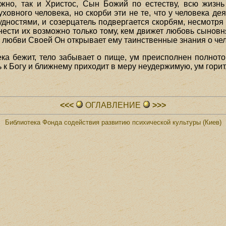
жно, так и Христос, Сын Божий по естеству, всю жизн
овного человека, но скорби эти не те, что у человека де
ностями, и созерцатель подвергается скорбям, несмотря н
нести их возможно только тому, кем движет любовь сынов
о любви Своей Он открывает ему таинственные знания о ч
ка бежит, тело забывает о пище, ум преисполнен полнотой
к Богу и ближнему приходит в меру неудержимую, ум гори
<<<
ОГЛАВЛЕHИЕ
>>>
Библиотека Фонда содействия развитию психической культуры (Киев)