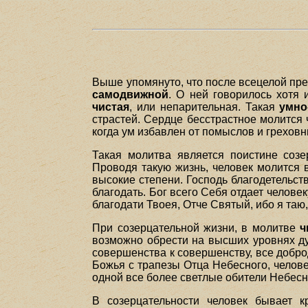
Выше упомянуто, что после всецелой пр
самодвижной
. О ней говорилось хотя
чистая
, или непарительная. Такая
умно
страстей. Сердце бесстрастное молится ч
когда ум избавлен от помыслов и грехов
Такая молитва является поистине созе
Проводя такую жизнь, человек молится 
высокие степени. Господь благодетельст
благодать. Бог всего Себя отдает челове
благодати Твоея, Отче Святый, ибо я таю, 
При созерцательной жизни, в молитве
ч
возможно обрести на высших уровнях д
совершенства к совершенству, все добро
Божья с трапезы Отца Небесного, челове
одной все более светлые обители Небесн
В созерцательности человек бывает к